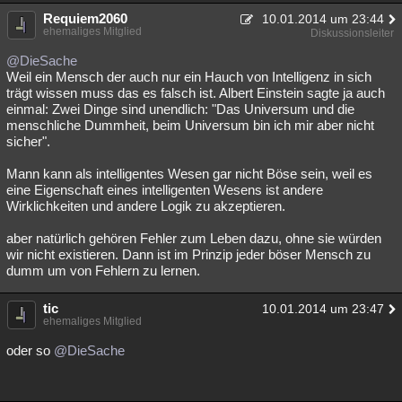
Requiem2060
Besucht
Teilgenommen
Alle
Neue
10.01.2014 um 23:44
Geschlossen
ehemaliges Mitglied
Diskussionsleiter
Lesenswert
Schlüsselwörter
@DieSache
Weil ein Mensch der auch nur ein Hauch von Intelligenz in sich
trägt wissen muss das es falsch ist. Albert Einstein sagte ja auch
einmal: Zwei Dinge sind unendlich: "Das Universum und die
menschliche Dummheit, beim Universum bin ich mir aber nicht
sicher".
Mann kann als intelligentes Wesen gar nicht Böse sein, weil es
eine Eigenschaft eines intelligenten Wesens ist andere
Wirklichkeiten und andere Logik zu akzeptieren.
aber natürlich gehören Fehler zum Leben dazu, ohne sie würden
wir nicht existieren. Dann ist im Prinzip jeder böser Mensch zu
dumm um von Fehlern zu lernen.
tic
10.01.2014 um 23:47
ehemaliges Mitglied
oder so
@DieSache