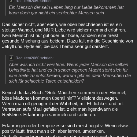
Requiem2060 schrieb:
Ein Mensch der sein Leben lang nur Liebe bekommen hat
kann doch gar nicht ein schlechter Mensch sein
Das sicher nicht, aber eben, wie oben beschrieben ist es ein
stetiger Wandel, und NUR Liebe wird sicher niemand erfahren.
Kein Mensch ist nur gut oder nur böse, sondern eine meist
gesunde Mischung aus beidem. Dazu fällt mir die Geschichte von
Jekyll und Hyde ein, die das Thema sehr gut darstellt.
Requiem2060 schrieb:
Aber was ich nicht verstehe: Wenn jeder Mensch die selben
Urinstinkte hat und es in seiner eigenen Macht steht sich für
eine Seite zu entscheiden, warum gibt es dann Menschen die
sich für schlechte Taten entscheiden?
Kennst du das Buch: "Gute Mädchen kommen in den Himmel,
böse Mädchen kommen überall hin"? Vielleicht deswegen.
Wenn man oft genug mit der Wahrheit, mit Ehrlichkeit und mit
Vertrauen aufs Maul gefallen ist, zieht man irgendwann die
Reißleine. Erfahrungen sammeln und sortieren.
Erfahrungen oder Lernprozesse sind meist negativ. Wenn etwas
positiv läuft, freut man sich, aber lernen, umdenken,
Verhaltensänderungen gibt es nur dann, wenn es weh tut, wenn