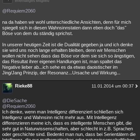
ehemaliges Mitglied
@Requiem2060
na da haben wir wohl unterschiedliche Ansichten, denn für mich
spiegelt sich in diesen Wahnsinnstaten dann eben doch "das"
Böse von dem du ständig sprichst.
In unserer heutigen Zeit ist die Dualität gegeben ja und ich denke
sie wird uns noch lange erhalten bleiben, denn wir Menschen
wollen nicht sehen dass das Böse vor dem sie sich so ängstigen,
das Resultat ihrer eigenen Handlungen ist, man spaltet das
Negative lieber ab...ich sehe es da etwas daoistischer im
Jing/Jang Prinzip, der Resonanz...Ursache und Wirkung...
Rieke88
11.01.2014 um 00:37
@DieSache
@Requiem2060
Ich denke, wenn man Intelligenz differenziert schließen sich
Intelligenz und Wahnsinn nicht mehr aus. Mit Intelliegenz
differenzieren meine ich, dass es intelligente Menschen gibt, die
sehr gut in Naturwissenschaften, aber schlecht in z.B. Sprachen
oder geschichte sind. Bedenkt man nun, dass bei Serientätern die
Intelligenz, die nur mathematisches oder naturwissenschaftliches