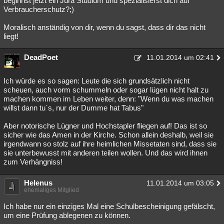
beginnst jetzt ein Jura Studium und spezialisierst dich auf
Verbraucherschutz?;)
Moralisch anständig von dir, wenn du sagst, dass dir das nicht
liegt!
DeadPoet
11.01.2014 um 02:41
Ich würde es so sagen: Leute die sich grundsätzlich nicht
scheuen, auch vorm schummeln oder sogar lügen nicht halt zu
machen kommen im Leben weiter, denn: "Wenn du was machen
willst dann tu´s, nur der Dumme hat Tabus"
Aber notorische Lügner und Hochstapler fliegen auf! Das ist so
sicher wie das Amen in der Kirche. Schon allein deshalb, weil sie
irgendwann so stolz auf ihre heimlichen Missetaten sind, dass sie
sie unterbewusst mit anderen teilen wollen. Und das wird ihnen
zum Verhängniss!
Helenus
11.01.2014 um 03:05
ehemaliges Mitglied
Ich habe nur ein einziges Mal eine Schulbescheinigung gefälscht,
um eine Prüfung ablegenen zu können.