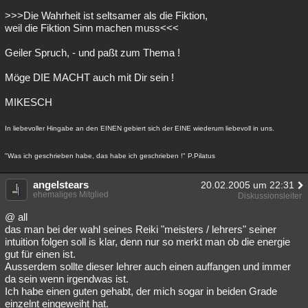
>>>Die Wahrheit ist seltsamer als die Fiktion,
weil die Fiktion Sinn machen muss<<<
Geiler Spruch, - und paßt zum Thema !
Möge DIE MACHT auch mit Dir sein !
MIKESCH
In liebevoller Hingabe an den EINEN gebiert sich der EINE wiederum liebevoll in uns.
"Was ich geschrieben habe, das habe ich geschrieben !" P.Pilatus
angelstears
20.02.2005 um 22:31
ehemaliges Mitglied
Diskussionsleiter
@ all
das man bei der wahl seines Reiki "meisters / lehrers" seiner
intuition folgen soll is klar, denn nur so merkt man ob die energie
gut für einen ist.
Ausserdem sollte dieser lehrer auch einen auffangen und immer
da sein wenn irgendwas ist.
Ich habe einen guten gehabt, der mich sogar in beiden Grade
einzelnt eingeweiht hat.