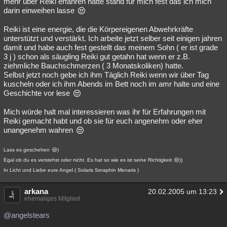
mehr über Reiki erfahren hatte stand für mich fest das ich mich
darin einweihen lasse
Besucht
Teilgenommen
Alle
Neue
Geschlossen
Reiki ist eine energie, die die Körpereigenen Abwehrkräfte
Lesenswert
Schlüsselwörter
unterstützt und verstärkt. Ich arbeite jetzt selber seit einigen jahren
damit und habe auch fest gestellt das meinem Sohn ( er ist grade
3 j ) schon als säugling Reiki gut getahn hat wenn er z.B.
ziehmliche Bauchschmerzen ( 3 Monatskoliken) hatte.
Selbst jetzt noch gebe ich ihm Täglich Reiki wenn wir über Tag
kuscheln oder ich ihm Abends im Bett noch im amr halte und eine
Geschichte vor lese
Mich würde halt mal interessieren was ihr für Erfahrungen mit
Reiki gemacht habt und ob sie für euch angenehm oder eher
unangenehm wahren
Lass es geschehen
)
Egal ob du es verstehst oder nicht. Es hat so wie es ist seine Richtigkeit
))
In Licht und Liebe eure Angel ( Solaris Seraphin Menaris )
arkana
20.02.2005 um 13:23
ehemaliges Mitglied
@angelstears