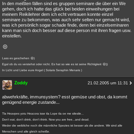
In den meißten fällen sind es gruppen seminare die über ein We
gehen, doch ich hatte das glück bei beiden einweihungen bei
meinem Reikilehrer dem ich echt vertrauen konnte einzel
seminare zu bekommen, was auch sehr selten nur gemacht wird,
was ich persönlich sogar schade finde, denn bei einzelseminaren
kann man sich doch besser auf diese person mit ihren fragen usw.
einstellen.
Lass es geschehen
)
Egal ob du es verstehst oder nicht. Es hat so wie es ist seine Richtigkeit
))
In Licht und Liebe eure Angel ( Solaris Seraphin Menaris )
Zoddy
21.02.2005 um 11:31
abwehrkräfte, immunsystem? esst gemüse und obst, da kommt
genügend energie zustande...
Tla Heavpes yotu Heacora isse tla Lope tla oe me silesile...
Don't eat, don't drink, don't think. Now you are free...and dead.
Weder die weibliche noch die männliche Spezies ist besser als die andere. Wir sind alle
Menschen und alle gleich scheiße.