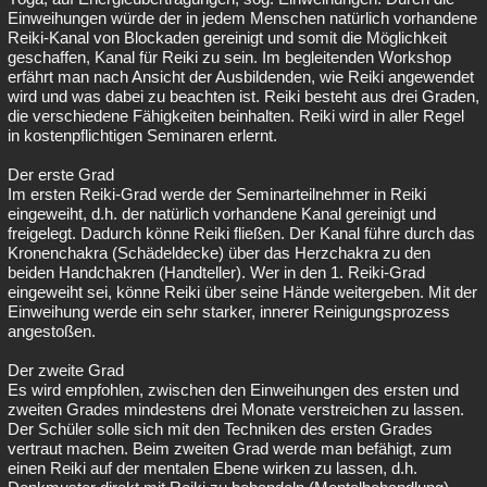
Einweihungen würde der in jedem Menschen natürlich vorhandene
Reiki-Kanal von Blockaden gereinigt und somit die Möglichkeit
geschaffen, Kanal für Reiki zu sein. Im begleitenden Workshop
erfährt man nach Ansicht der Ausbildenden, wie Reiki angewendet
wird und was dabei zu beachten ist. Reiki besteht aus drei Graden,
die verschiedene Fähigkeiten beinhalten. Reiki wird in aller Regel
in kostenpflichtigen Seminaren erlernt.
Der erste Grad
Im ersten Reiki-Grad werde der Seminarteilnehmer in Reiki
eingeweiht, d.h. der natürlich vorhandene Kanal gereinigt und
freigelegt. Dadurch könne Reiki fließen. Der Kanal führe durch das
Kronenchakra (Schädeldecke) über das Herzchakra zu den
beiden Handchakren (Handteller). Wer in den 1. Reiki-Grad
eingeweiht sei, könne Reiki über seine Hände weitergeben. Mit der
Einweihung werde ein sehr starker, innerer Reinigungsprozess
angestoßen.
Der zweite Grad
Es wird empfohlen, zwischen den Einweihungen des ersten und
zweiten Grades mindestens drei Monate verstreichen zu lassen.
Der Schüler solle sich mit den Techniken des ersten Grades
vertraut machen. Beim zweiten Grad werde man befähigt, zum
einen Reiki auf der mentalen Ebene wirken zu lassen, d.h.