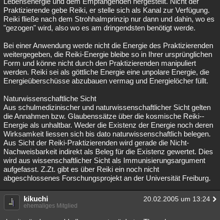
Lebensenergie und dem Empfangenden hergestellt. Nicht der
Praktizierende gebe Reiki, er stelle sich als Kanal zur Verfügung.
Reiki fließe nach dem Strohhalmprinzip nur dann und dahin, wo es
"gezogen" wird, also wo es am dringendsten benötigt werde.
Bei einer Anwendung werde nicht die Energie des Praktizierenden
weitergegeben, die Reiki-Energie bleibe so in Ihrer ursprünglichen
Form und könne nicht durch den Praktizierenden manipuliert
werden. Reiki sei als göttliche Energie eine unpolare Energie, die
Energieüberschüsse abzubauen vermag und Energielöcher füllt.
Naturwissenschaftliche Sicht
Aus schulmedizinischer und naturwissenschaftlicher Sicht gelten
die Annahmen bzw. Glaubenssätze über die kosmische Reiki--
Energie als unhaltbar. Weder die Existenz der Energie noch deren
Wirksamkeit liessen sich bis dato naturwissenschaftlich belegen.
Aus Sicht der Reiki-Praktizierenden wird gerade die Nicht-
Nachweisbarkeit indirekt als Beleg für die Existenz gewertet. Dies
wird aus wissenschaftlicher Sicht als Immunisierungsargument
aufgefasst. Z.Zt. gibt es über Reiki ein noch nicht
abgeschlossenes Forschungsprojekt an der Universität Freiburg.
kikuchi
20.02.2005 um 13:24
ehemaliges Mitglied