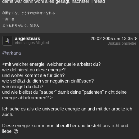
damit wär dann wohl alles gesagt, nächster Thread
心配するな、そうすれば幸せになれる
一期一会
どうもありがとう、皆さん
angelstears
20.02.2005 um 13:35
ehemaliges Mitglied
Diskussionsleiter
@arkana
<mit welcher energie, welcher quelle arbeitst du?
wie definierst du diese energie?
und woher kommt sie für dich?
wie schützt du dich vor negativen einflüssen?
wie reinigst du dich?
und wie bleibst du "sauber" damit deine "patienten" nicht deine
energie abbekommen? >
Ich sehe es alls die universelle energie an und mit der arbeite ich
auch.
Diese energie kommt von überall her und besteht aus licht und
liebe