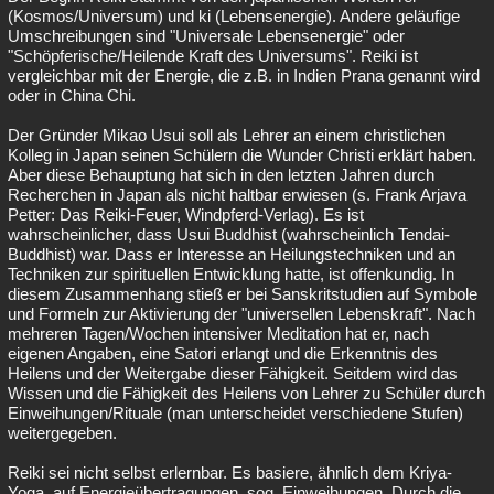
(Kosmos/Universum) und ki (Lebensenergie). Andere geläufige
Umschreibungen sind "Universale Lebensenergie" oder
"Schöpferische/Heilende Kraft des Universums". Reiki ist
vergleichbar mit der Energie, die z.B. in Indien Prana genannt wird
oder in China Chi.
Der Gründer Mikao Usui soll als Lehrer an einem christlichen
Kolleg in Japan seinen Schülern die Wunder Christi erklärt haben.
Aber diese Behauptung hat sich in den letzten Jahren durch
Recherchen in Japan als nicht haltbar erwiesen (s. Frank Arjava
Petter: Das Reiki-Feuer, Windpferd-Verlag). Es ist
wahrscheinlicher, dass Usui Buddhist (wahrscheinlich Tendai-
Buddhist) war. Dass er Interesse an Heilungstechniken und an
Techniken zur spirituellen Entwicklung hatte, ist offenkundig. In
diesem Zusammenhang stieß er bei Sanskritstudien auf Symbole
und Formeln zur Aktivierung der "universellen Lebenskraft". Nach
mehreren Tagen/Wochen intensiver Meditation hat er, nach
eigenen Angaben, eine Satori erlangt und die Erkenntnis des
Heilens und der Weitergabe dieser Fähigkeit. Seitdem wird das
Wissen und die Fähigkeit des Heilens von Lehrer zu Schüler durch
Einweihungen/Rituale (man unterscheidet verschiedene Stufen)
weitergegeben.
Reiki sei nicht selbst erlernbar. Es basiere, ähnlich dem Kriya-
Yoga, auf Energieübertragungen, sog. Einweihungen. Durch die