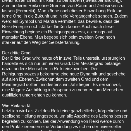
Denkmuster direkt mit Reiki zu behandeln (Mentalbehandlung),
zum anderen Reiki ohne Grenzen von Raum und Zeit wirken zu
lassen (Fernreiki). Man könne nach dieser Einweihung Reiki an
ferne Orte, in die Zukunft und in die Vergangenheit senden. Zudem
werd ein Symbol und Mantra vermittelt, das bewirke, dass die
Reiki-Energie noch stärker fließen könne. Auch nach dieser
Einweihung beginne ein Reinigungsprozess, allerdings auf
mentaler Ebene. Man begebe sich beim zweiten Grad noch
stärker auf den Weg der Selbsterfahrung.
Der dritte Grad
Der Dritte Grad wird heute oft in zwei Teile unterteilt, ursprünglich
handelte es sich nur um einen Grad. Der Meistergrad befähige
dazu, andere Menschen in Reiki einzuweihen. Der
Reinigungsprozess bekomme eine neue Dynamik und geschehe
auf allen Ebenen. Zwischen dem zweiten Grad und dem
Meistergrad sollten mindestens ein Jahr liegen. Es sei sinnvoll,
eine längere Ausbildung in Anspruch zu nehmen, um Menschen
qualifiziert unterrichten zu können.
Wie Reiki wirkt
Letztlich wird als Ziel des Reiki eine ganzheitliche, körperliche und
seelische Heilung angestrebt, um alle Aspekte des Lebens besser
begreifen zu können. Bei der Anwendung von Reiki werde durch
den Praktizierenden eine Verbindung zwischen der universellen