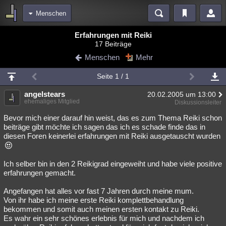
Menschen
Bereiche
Erfahrungen mit Reiki
17 Beiträge
Echtzeit
Diskussionen
Blogs
Videos
Statistiken
Menschen
Mehr
Chat
Wiki
Neuigkeiten
Seite 1 / 1
meine Rubriken
angelstears
20.02.2005 um 13:00
Menschen
Wissenschaft
Politik
Mystery
Kriminalfälle
ehemaliges Mitglied
Diskussionsleiter
Spiritualität
Verschwörungen
Technologie
Ufologie
Bevor mich einer darauf hin weist, das es zum Thema Reiki schon
beiträge gibt möchte ich sagen das ich es schade finde das in
diesen Foren keinerlei erfahrungen mit Reiki ausgetauscht wurden
Natur
Umfragen
Unterhaltung
weitere Rubriken
Ich selber bin in den 2 Reikigrad eingeweiht und habe viele positive
Philosophie
Träume
Orte
Esoterik
Literatur
erfahrungen gemacht.
Astronomie
Helpdesk
Gruppen
Gaming
Filme
Angefangen hat alles vor fast 7 Jahren durch meine mum.
Von ihr habe ich meine erste Reiki komplettbehandlung
Musik
Clash
Verbesserungen
Allmystery
English
bekommen und somit auch meinen ersten kontakt zu Reiki.
Es wahr ein sehr schönes erlebnis für mich und nachdem ich
Übersichten