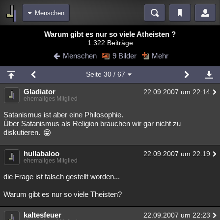
Menschen
Bereiche
Warum gibt es nur so viele Atheisten ?
1.322 Beiträge
Echtzeit
Diskussionen
Blogs
Videos
Statistiken
Menschen
9 Bilder
Mehr
Chat
Wiki
Neuigkeiten
2
Seite
30
/ 67
meine Rubriken
Gladiator
22.09.2007 um 22:14
Menschen
Wissenschaft
Politik
Mystery
Kriminalfälle
ehemaliges Mitglied
Spiritualität
Verschwörungen
Technologie
Ufologie
Satanismus ist aber eine Philosophie.
Über Satanismus als Religion brauchen wir gar nicht zu
diskutieren.
Natur
Umfragen
Unterhaltung
weitere Rubriken
hullabaloo
22.09.2007 um 22:19
ehemaliges Mitglied
Philosophie
Träume
Orte
Esoterik
Literatur
die Frage ist falsch gestellt worden...
Astronomie
Helpdesk
Gruppen
Gaming
Filme
Warum gibt es nur so viele Theisten?
Musik
Clash
Verbesserungen
Allmystery
English
kaltesfeuer
22.09.2007 um 22:23
Übersichten