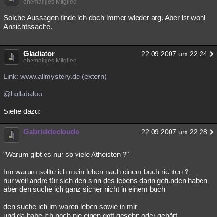
ehemaliges Mitglied
Besucht
Teilgenommen
Alle
Neue
Geschlossen
Solche Aussagen finde ich doch immer wieder arg. Aber ist wohl
Ansichtssache.
Lesenswert
Schlüsselwörter
Gladiator
22.09.2007 um 22:24
ehemaliges Mitglied
Link: www.allmystery.de (extern)
@hullabaloo
Siehe dazu:
Gabrieldecloudo
22.09.2007 um 22:28
"Warum gibt es nur so viele Atheisten ?"
hm warum sollte ich mein leben nach einem buch richten ?
nur weil andre für sich den sinn des lebens darin gefunden haben
aber den suche ich ganz sicher nicht in einem buch
den suche ich im waren leben sowie in mir
und da habe ich noch nie einen gott gesehn oder gehört