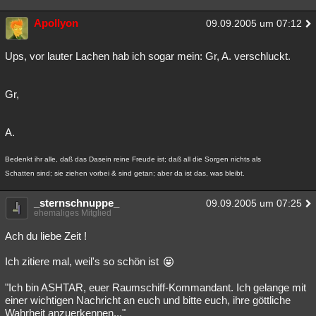
Apollyon
09.09.2005 um 07:12
Ups, vor lauter Lachen hab ich sogar mein: Gr, A. verschluckt.
Gr,
A.
Bedenkt ihr alle, daß das Dasein reine Freude ist; daß all die Sorgen nichts als
Schatten sind; sie ziehen vorbei & sind getan; aber da ist das, was bleibt.
_sternschnuppe_
09.09.2005 um 07:25
ehemaliges Mitglied
Ach du liebe Zeit !
Ich zitiere mal, weil's so schön ist
"Ich bin ASHTAR, euer Raumschiff-Kommandant. Ich gelange mit
einer wichtigen Nachricht an euch und bitte euch, ihre göttliche
Wahrheit anzuerkennen..."