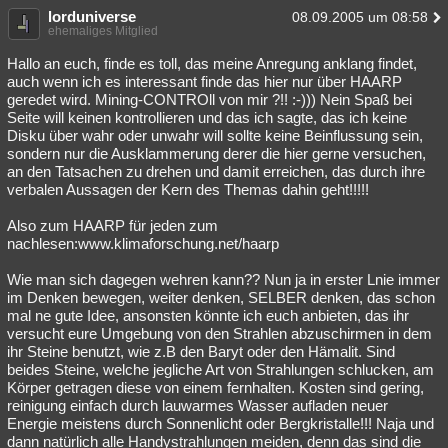
lorduniverse
08.09.2005 um 08:58
ehemaliges Mitglied
Hallo an euch, finde es toll, das meine Anregung anklang findet,
auch wenn ich es interessant finde das hier nur über HAARP
geredet wird. Mining-CONTROll von mir ?!! :-))) Nein Spaß bei
Seite will keinen kontrollieren und das ich sagte, das ich keine
Disku über wahr oder unwahr will sollte keine Beinflussung sein,
sondern nur die Ausklammerung derer die hier gerne versuchen,
an den Tatsachen zu drehen und damit erreichen, das durch ihre
verbalen Aussagen der Kern des Themas dahin geht!!!!!
Also zum HAARP für jeden zum
nachlesen:www.klimaforschung.net/haarp
Wie man sich dagegen wehren kann?? Nun ja in erster Lnie immer
im Denken bewegen, weiter denken, SELBER denken, das schon
mal ne gute Idee, ansonsten könnte ich euch anbieten, das ihr
versucht eure Umgebung von den Strahlen abzuschirmen in dem
ihr Steine benutzt, wie z.B den Baryt oder den Hämalit. Sind
beides Steine, welche jegliche Art von Strahlungen schlucken, am
Körper getragen diese von einem fernhalten. Kosten sind gering,
reinigung einfach durch lauwarmes Wasser aufladen neuer
Energie meistens durch Sonnenlicht oder Bergkristalle!!! Naja und
dann natürlich alle Handystrahlungen meiden, denn das sind die