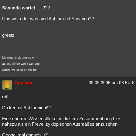
Sananda wartet.....
???
Und wer oder was sind Ashtar und Sananda??
greetz
My mind is clearer now,
at last all too well i can see
where we all soon will be...
Apollyon
09.09.2005 um 06:54
rofl.
Du kennst Ashtar nicht!?
Eine enorme Wissenslücke, in diesem Zusammenhang hier
nahezu als ein Frevel zyklopischen Ausmaßes anzusehen.
Googel mal danach.