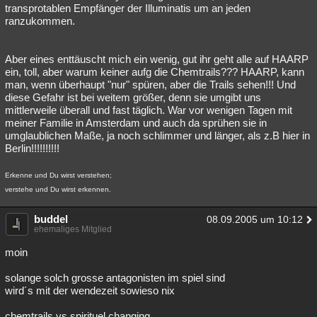
transprotablen Empfänger der Illuminatis um an jeden
ranzukommen.
Aber eines enttäuscht mich ein wenig, gut ihr geht alle auf HAARP
ein, toll, aber warum keiner aufg die Chemtrails??? HAARP, kann
man, wenn überhaupt "nur" spüren, aber die Trails sehen!!! Und
diese Gefahr ist bei weitem größer, denn sie umgibt uns
mittlerweile überall und fast täglich. War vor wenigen Tagen mit
meiner Familie in Amsterdam und auch da sprühen sie in
umglaublichen Maße, ja noch schlimmer und länger, als z.B hier in
Berlin!!!!!!!!!!
Erkenne und Du wirst verstehen;
verstehe und Du wirst erkennen.
buddel
08.09.2005 um 10:12
ehemaliges Mitglied
moin
solange solch grosse antagonisten im spiel sind
wird´s mit der wendezeit sowieso nix
chemtrails vs spirituel changing,