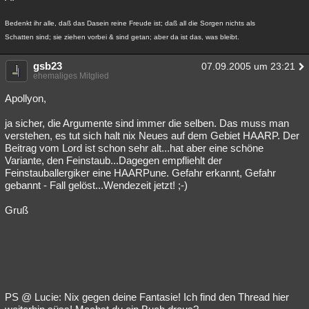
Bedenkt ihr alle, daß das Dasein reine Freude ist; daß all die Sorgen nichts als
Schatten sind; sie ziehen vorbei & sind getan; aber da ist das, was bleibt.
gsb23
07.09.2005 um 23:21
ehemaliges Mitglied
Apollyon,
ja sicher, die Argumente sind immer die selben. Das muss man
verstehen, es tut sich halt nix Neues auf dem Gebiet HAARP. Der
Beitrag vom Lord ist schon sehr alt...hat aber eine schöne
Variante, den Feinstaub...Dagegen empfliehlt der
Feinstauballergiker eine HAARPune. Gefahr erkannt, Gefahr
gebannt - Fall gelöst...Wendezeit jetzt! ;-)
Gruß
PS @ Lucie: Nix gegen deine Fantasie! Ich find den Thread hier