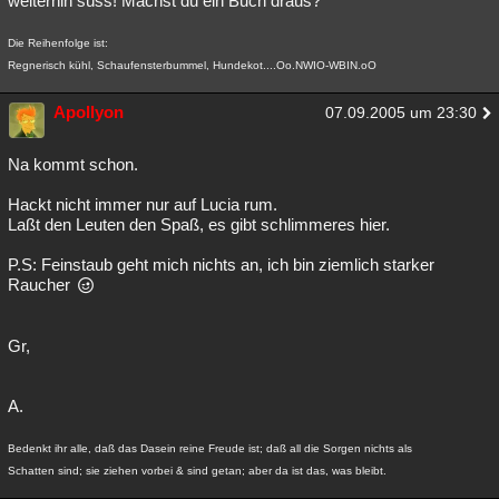
weiterhin süss! Machst du ein Buch draus?
Die Reihenfolge ist:
Regnerisch kühl, Schaufensterbummel, Hundekot....Oo.NWIO-WBIN.oO
Apollyon
07.09.2005 um 23:30
Na kommt schon.
Hackt nicht immer nur auf Lucia rum.
Laßt den Leuten den Spaß, es gibt schlimmeres hier.
P.S: Feinstaub geht mich nichts an, ich bin ziemlich starker
Raucher
Gr,
A.
Bedenkt ihr alle, daß das Dasein reine Freude ist; daß all die Sorgen nichts als
Schatten sind; sie ziehen vorbei & sind getan; aber da ist das, was bleibt.