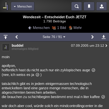
Menschen
Bereiche
Wendezeit – Entscheidet Euch JETZT
1.790 Beiträge
Echtzeit
Diskussionen
Blogs
Videos
Statistiken
Menschen
1 Bild
Mehr
Chat
Wiki
Neuigkeiten
Seite
76
/ 91
meine Rubriken
buddel
07.09.2005 um 23:12
Menschen
Wissenschaft
Politik
Mystery
Kriminalfälle
ehemaliges Mitglied
Spiritualität
Verschwörungen
Technologie
Ufologie
moin
apollyon,
Natur
Umfragen
Unterhaltung
hoffentlich hast du nicht auch nur ein zyklopisches auge
weitere Rubriken
(nee, ich weiss es ja
)
Philosophie
Träume
Orte
Esoterik
Literatur
tatsächlich gibt es in jedem einigermassen technologisch
entwickeltem land eine ganze menge menschen, die in
Astronomie
Helpdesk
Gruppen
Gaming
Filme
abgeschirmten bereichen arbeiten.
die brauchen zu schichtbeginn bestimmt erst mal n liter kaffee
Musik
Clash
Verbesserungen
Allmystery
English
wär doch aber cool, würde solch ein mindcontrollingcenter in die
Übersichten