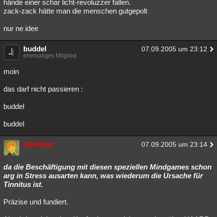
hände einer schar licht-revoluzzer fallen.
zack-zack hätte man die menschen gutgepolt
Besucht
Teilgenommen
Alle
Neue
Geschlossen
nur ne idee
Lesenswert
Schlüsselwörter
buddel
07.09.2005 um 23:12
ehemaliges Mitglied
moin
das darf nicht passieren :
buddel
buddel
Apollyon
07.09.2005 um 23:14
da die Beschäftigung mit diesen speziellen Mindgames schon
arg in Stress ausarten kann, was wiederum die Ursache für
Tinnitus ist.
Präzise und fundiert.