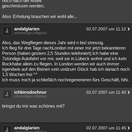
noch nach der Arbeit
geschmissen werden.
Besucht
Teilgenommen
Alle
Neue
Geschlossen
Also: Erholung brauchen wir wohl alle...
Lesenswert
Schlüsselwörter
andalglarien
02.07.2007 um 11:12
ehemaliges Mitglied
Also, das Wegfliegen dieses Jahr wird n bisl stressig.
Ich flieg für drei Tage nachLondon mit einer mir jetzt bekannteren
Person (haben gestern 2,5 Stunden telefoniert).Ich habe eine
7stündige Autofahrt vor mir, weil sie in Lübeck wohnt und ich kein
Bockhabe allein zu fliegen. In London werden wir auch immer
irgendwie auf den Beinen sein undzum Glück hab ich danach noch
1,5 Wochen frei ^^
Ich muss mich ja schließlich nochregenerieren fürs Geschäft, hihi.
ichbinsdochnur
02.07.2007 um 11:40
ehemaliges Mitglied
bringst du mir was schönes mit?
andalglarien
02.07.2007 um 11:45