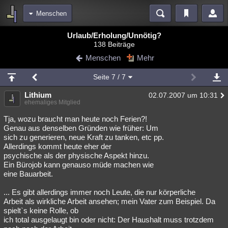
Menschen
Bereiche
Urlaub/Erholung/Unnötig?
138 Beiträge
Echtzeit
Diskussionen
Blogs
Videos
Statistiken
Menschen
Mehr
Chat
Wiki
Neuigkeiten
Seite
7
/ 7
meine Rubriken
Lithium
02.07.2007 um 10:31
Menschen
Wissenschaft
Politik
Mystery
Kriminalfälle
ehemaliges Mitglied
Spiritualität
Verschwörungen
Technologie
Ufologie
Tja, wozu braucht man heute noch Ferien?!
Genau aus denselben Gründen wie früher: Um
sich zu generieren, neue Kraft zu tanken, etc pp.
Natur
Umfragen
Unterhaltung
Allerdings kommt heute eher der
weitere Rubriken
psychische als der physische Aspekt hinzu.
Ein Bürojob kann genauso müde machen wie
Philosophie
Träume
Orte
Esoterik
Literatur
eine Bauarbeit.
Astronomie
Helpdesk
Gruppen
Gaming
Filme
... Es gibt allerdings immer noch Leute, die nur körperliche
Arbeit als wirkliche Arbeit ansehen; mein Vater zum Beispiel. Da
Musik
Clash
Verbesserungen
Allmystery
English
spielt`s keine Rolle, ob
ich total ausgelaugt bin oder nicht: Der Haushalt muss trotzdem
Übersichten