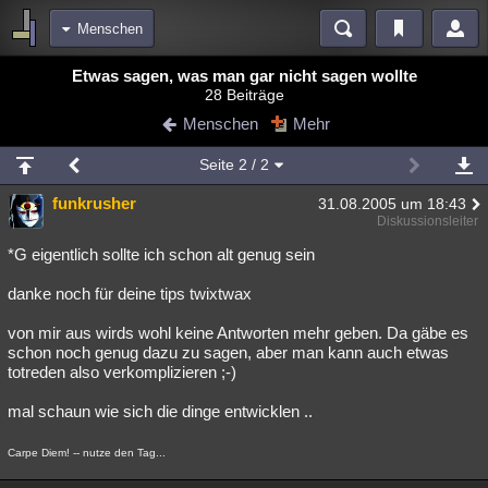
Menschen
Bereiche
Etwas sagen, was man gar nicht sagen wollte
28 Beiträge
Echtzeit
Diskussionen
Blogs
Videos
Statistiken
Menschen
Mehr
Chat
Wiki
Neuigkeiten
Seite
2
/ 2
meine Rubriken
funkrusher
31.08.2005 um 18:43
Menschen
Wissenschaft
Politik
Mystery
Kriminalfälle
Diskussionsleiter
Spiritualität
Verschwörungen
Technologie
Ufologie
*G eigentlich sollte ich schon alt genug sein
danke noch für deine tips twixtwax
Natur
Umfragen
Unterhaltung
weitere Rubriken
von mir aus wirds wohl keine Antworten mehr geben. Da gäbe es
schon noch genug dazu zu sagen, aber man kann auch etwas
Philosophie
Träume
Orte
Esoterik
Literatur
totreden also verkomplizieren ;-)
Astronomie
Helpdesk
Gruppen
Gaming
Filme
mal schaun wie sich die dinge entwicklen ..
Musik
Clash
Verbesserungen
Allmystery
English
Carpe Diem! -- nutze den Tag...
Übersichten