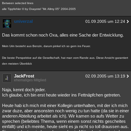
Between selected lines
alle Tippfehler © by Oxayotel "Mr. Allmy 05" 2004-2005
univerzal
01.09.2005 um 12:24
Das kommt schon noch Oxa, alles eine Sache der Entwicklung.
Mein Urin besteht aus Benzin, darum pinkel ich so gern ins Feuer.
Die beste Perspektive auf die Gesellschaft, hat man vom Rande aus. Diese Ansicht garantiert
den meisten Überblick
JackFrost
02.09.2005 um 13:19
ehemaliges Mitglied
Naja, kennt doch jeder.
Ich glaube, ich bin erst heute wieder ins Fettnäpfchen getreten.
Heute hab ich mich mit einer Kollegin unterhalten, mit der ich mich
zwar duze, aber ansonsten noch wenig zu tun hatte (da sie in einer
anderen Abteilung arbeitet als ich). Wir kamen so aufs Wetter zu
sprechen (beliebtes Thema, wenn einem sonst nichts gescheites
einfällt) und ich meinte, heute sieht es ja nicht so toll draussen aus.