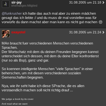
sir-jay
31.08.2005 um 21:18
Besucht
Teilgenommen
Alle
Neue
Geschlossen
ehemaliges Mitglied
@funkrusher
ich hatte das auch mal aber zu einem mädchen
Lesenswert
Schlüsselwörter
gesagt das ich liebte :/ und du muss dir mal vorstellen was für
vorwürfe du dann machst aber man kann es nicht gut machen
oxayotel
31.08.2005 um 21:24
MAn braucht fuer verschiedenen Menschen verschiedenen
Sprachen.
Der Wortschatz mit dem du deinen Freunden begegnen kannst
unterscheidet sich dessen, mit dem du deine Elter konfrontierst
(nur so als Bsp), ganz und gar.
So koennen intelligente Menschen "viele Sprachen" in einer
beherschen, um mit diesen verschiedenen sozialen
Gemenschaften begegnen.
Nya, wie ihr seht habe ich diese SPrache, die es allen
verstaendlich machen soll nicht richtig drauf ...
We judge a book by its cover
And read what we want