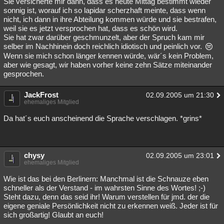
Sie versicherte mir dann, dass es heute Mittag bestimmt wieder
sonnig ist, worauf ich so lapidar scherzhaft meinte, dass wenn
nicht, ich dann in ihre Abteilung kommen würde und sie bestrafen,
weil sie es jetzt versprochen hat, dass es schön wird.
Sie hat zwar darüber geschmunzelt, aber der Spruch kam mir
selber im Nachhinein doch reichlich idiotisch und peinlich vor.
Wenn sie mich schon länger kennen würde, wär´s kein Problem,
aber wie gesagt, wir haben vorher keine zehn Sätze miteinander
gesprochen.
JackFrost
02.09.2005 um 21:30
ehemaliges Mitglied
Da hat´s euch anscheinend die Sprache verschlagen. *grins*
chysy
02.09.2005 um 23:01
ehemaliges Mitglied
Wie ist das bei den Berlinern: Manchmal ist die Schnauze eben
schneller als der Verstand - im wahrsten Sinne des Wortes! ;-)
Steht dazu, denn das seid ihr! Warum verstellen für jmd. der die
eigene geniale Persönlichkeit nicht zu erkennen weiß. Jeder ist für
sich großartig! Glaubt an euch!