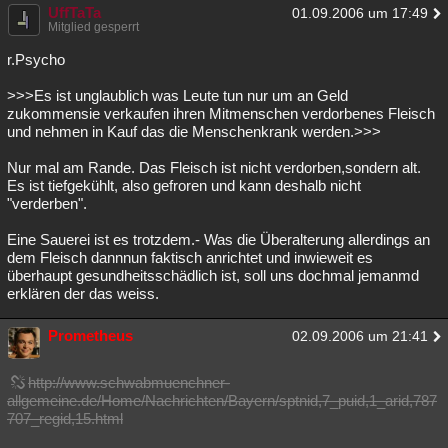
UffTaTa
01.09.2006 um 17:49
Mitglied gesperrt
r.Psycho
>>>Es ist unglaublich was Leute tun nur um an Geld
zukommensie verkaufen ihren Mitmenschen verdorbenes Fleisch
und nehmen in Kauf das die Menschenkrank werden.>>>
Nur mal am Rande. Das Fleisch ist nicht verdorben,sondern alt.
Es ist tiefgekühlt, also gefroren und kann deshalb nicht
"verderben".
Eine Sauerei ist es trotzdem.- Was die Überalterung allerdings an
dem Fleisch dannnun faktisch anrichtet und inwieweit es
überhaupt gesundheitsschädlich ist, soll uns dochmal jemanmd
erklären der das weiss.
Prometheus
02.09.2006 um 21:41
http://www.schwabmuenchner-
allgemeine.de/Home/Nachrichten/Bayern/sptnid,7_puid,1_arid,787
707_regid,15.html