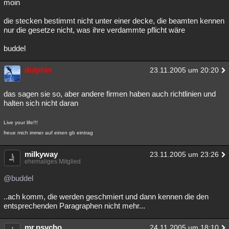
moin
Besucht
Teilgenommen
Alle
Neue
Geschlossen
die stecken bestimmt nicht unter einer decke, die beamten kennen
nur die gesetze nicht, was ihre verdammte pflicht wäre
Lesenswert
Schlüsselwörter
buddel
dolphin
23.11.2005 um 20:20
das sagen sie so, aber andere firmen haben auch richtlinien und
halten sich nicht daran
Live your life!!!
freue mich immer auf einen gb eintrag
milkyway
23.11.2005 um 23:26
ehemaliges Mitglied
@buddel
..ach komm, die werden geschmiert und dann kennen die den
entsprechenden Paragraphen nicht mehr...
mr.psycho
24.11.2005 um 18:10