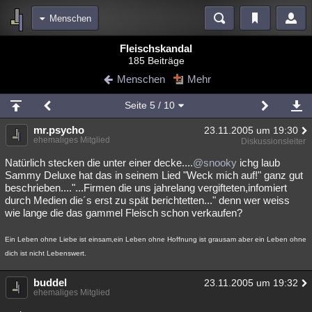
Menschen
Bereiche
Fleischskandal
185 Beiträge
Echtzeit
Diskussionen
Blogs
Videos
Statistiken
Menschen
Mehr
Chat
Wiki
Neuigkeiten
2
Seite
5
/ 10
meine Rubriken
mr.psycho
23.11.2005 um 19:30
Menschen
Wissenschaft
Politik
Mystery
Kriminalfälle
ehemaliges Mitglied
Diskussionsleiter
Spiritualität
Verschwörungen
Technologie
Ufologie
Natürlich stecken die unter einer decke....
@snooky
ichg laub
Sammy Deluxe hat das in seinem Lied "Weck mich auf!" ganz gut
beschrieben...."...Firmen die uns jahrelang vergifteten,infomiert
Natur
Umfragen
Unterhaltung
durch Medien die´s erst zu spät berichtetten..." denn wer weiss
weitere Rubriken
wie lange die das gammel Fleisch schon verkaufen?
Philosophie
Träume
Orte
Esoterik
Literatur
Ein Leben ohne Liebe ist einsam,ein Leben ohne Hoffnung ist grausam aber ein Leben ohne
dich ist nicht Lebenswert.
Astronomie
Helpdesk
Gruppen
Gaming
Filme
buddel
23.11.2005 um 19:32
Musik
Clash
Verbesserungen
Allmystery
English
ehemaliges Mitglied
Übersichten