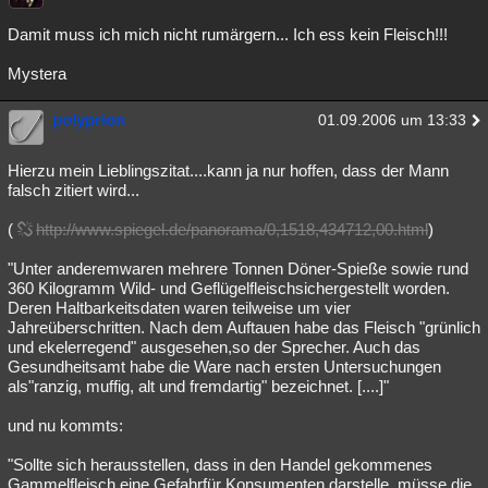
Damit muss ich mich nicht rumärgern... Ich ess kein Fleisch!!!
Mystera
polyprion
01.09.2006 um 13:33
Hierzu mein Lieblingszitat....kann ja nur hoffen, dass der Mann
falsch zitiert wird...
(
http://www.spiegel.de/panorama/0,1518,434712,00.html
)
"Unter anderemwaren mehrere Tonnen Döner-Spieße sowie rund
360 Kilogramm Wild- und Geflügelfleischsichergestellt worden.
Deren Haltbarkeitsdaten waren teilweise um vier
Jahreüberschritten. Nach dem Auftauen habe das Fleisch "grünlich
und ekelerregend" ausgesehen,so der Sprecher. Auch das
Gesundheitsamt habe die Ware nach ersten Untersuchungen
als"ranzig, muffig, alt und fremdartig" bezeichnet. [....]"
und nu kommts:
"Sollte sich herausstellen, dass in den Handel gekommenes
Gammelfleisch eine Gefahrfür Konsumenten darstelle, müsse die