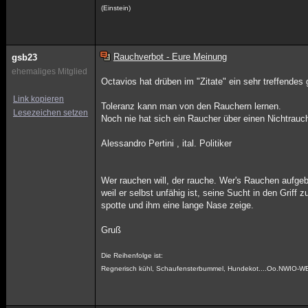
(Einstein)
Rauchverbot - Eure Meinung
gsb23
ehemaliges Mitglied
Octavios hat drüben im "Zitate" ein sehr treffendes 
Link kopieren
Toleranz kann man von den Rauchern lernen.
Lesezeichen setzen
Noch nie hat sich ein Raucher über einen Nichtrauc
Alessandro Pertini , ital. Politiker
Wer rauchen will, der rauche. Wer's Rauchen aufgeb
weil er selbst unfähig ist, seine Sucht in den Grif
spotte und ihm eine lange Nase zeige.
Gruß
Die Reihenfolge ist:
Regnerisch kühl, Schaufensterbummel, Hundekot....Oo.NWIO-W