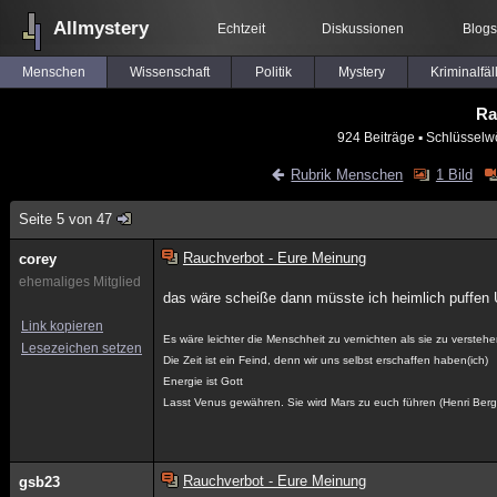
Allmystery
Echtzeit
Diskussionen
Blogs
Menschen
Wissenschaft
Politik
Mystery
Kriminalfäl
Ra
924 Beiträge
▪ Schlüsselw
Rubrik Menschen
1 Bild
Seite 5 von 47
Rauchverbot - Eure Meinung
corey
ehemaliges Mitglied
das wäre scheiße dann müsste ich heimlich puffen
Link kopieren
Es wäre leichter die Menschheit zu vernichten als sie zu verstehe
Lesezeichen setzen
Die Zeit ist ein Feind, denn wir uns selbst erschaffen haben(ich)
Energie ist Gott
Lasst Venus gewähren. Sie wird Mars zu euch führen (Henri Ber
Rauchverbot - Eure Meinung
gsb23