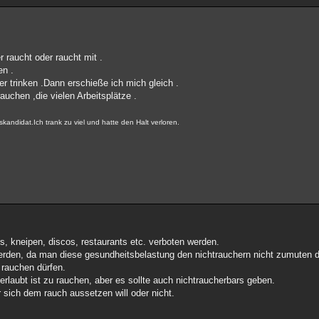
r raucht oder raucht mit .
en .
er trinken .Dann erschieße ich mich gleich .
auchen ,die vielen Arbeitsplätze .
skandidat.Ich trank zu viel und hatte den Halt verloren.
s, kneipen, discos, restaurants etc. verboten werden.
erden, da man diese gesundheitsbelastung den nichtrauchern nicht zumuten d
 rauchen dürfen.
rlaubt ist zu rauchen, aber es sollte auch nichtraucherbars geben.
 sich dem rauch aussetzen will oder nicht.