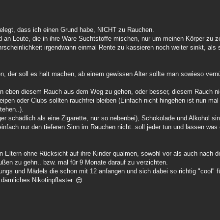
helegt, dass ich einen Grund habe, NICHT zu Rauchen.
ld an Leute, die in ihre Ware Suchtstoffe mischen, nur um meinen Körper zu 
scheinlichkeit irgendwann einmal Rente zu kassieren noch weiter sinkt, als s
n, der soll es halt machen, ab einem gewissen Alter sollte man sowieso vernü
aben eben diesem Rauch aus dem Weg zu gehen, oder besser, diesem Rauch 
en oder Clubs sollten rauchfrei bleiben (Einfach nicht hingehen ist nun mal
tehen..).
r schädlich als eine Zigarette, nur so nebenbei), Schokolade und Alkohol sin
nfach nur den tieferen Sinn im Rauchen nicht..soll jeder tun und lassen was e
n Eltern ohne Rücksicht auf ihre Kinder qualmen, sowohl vor als auch nach d
ußen zu gehn.. bzw. mal für 9 Monate darauf zu verzichten.
Jungs und Mädels die schon mit 12 anfangen und sich dabei so richtig "cool" f
 dämliches Nikotinpflaster