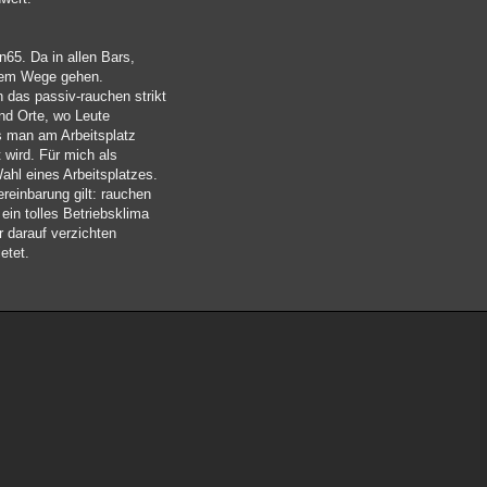
n65. Da in allen Bars,
 dem Wege gehen.
n das passiv-rauchen strikt
ind Orte, wo Leute
ss man am Arbeitsplatz
 wird. Für mich als
Wahl eines Arbeitsplatzes.
ereinbarung gilt: rauchen
 ein tolles Betriebsklima
 darauf verzichten
etet.