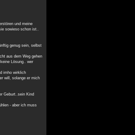
zerstören und meine
ie sowieso schon ist..
nftig genug sein, selbst
nicht aus dem Weg gehen
 keine Lösung.. wer
d imho wirklich
r will, solange er mich
er Geburt..sein Kind
ühlen - aber ich muss