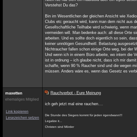
Verstehst Du das?
Bin im Wesentlichen der gleichen Ansicht wie Xedio
Clubs etc geraucht wird, kann man dem nicht aus
Gesellschaftliche Teilhabe wird schwierig, wenn ma
vermeiden will. Man bedenke auch: all diese Orte s
arbeiten. Und es sollte doch eigentlich so sein, da
keiner unnötigen Gesundheitl. Belastung ausgesetzt
Nichtraucher fallen schon einige Orte weg, bei der 
Und wenn ich in einem Büro arbeite, wo intern die V
ist in ordnung – ich glaube nicht, dass ich mir damit
schaffe, wenn 90 % Raucher sind und die wegen mir
müssen. Anders wäre es, wenn das Gesetz es verbi
Rauchverbot - Eure Meinung
maxetten
ehemaliges Mitglied
ich geh jetzt mal eine rauchen....
Link kopieren
Die Stunde des Siegers kommt für jeden irgendwann!!!
Lesezeichen setzen
Legalize it...
Christen sind Mörder