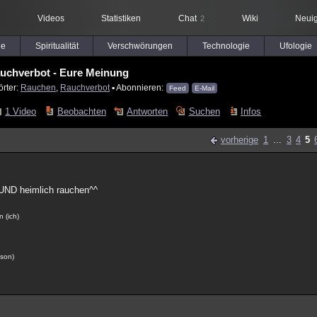
Videos
Statistiken
Chat
Wiki
Neuig
2
le
Spiritualität
Verschwörungen
Technologie
Ufologie
uchverbot - Eure Meinung
örter:
Rauchen
,
Rauchverbot
▪ Abonnieren:
Feed
E-Mail
1 Video
Beobachten
Antworten
Suchen
Infos
vorherige
1
...
3
4
5
 UND heimlich rauchen^^
n (ich)
gson)