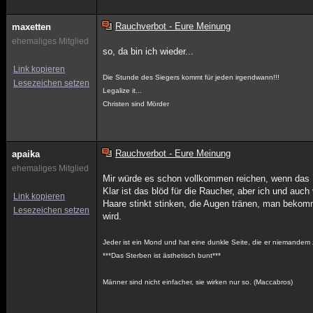
Rauchverbot - Eure Meinung
maxetten
ehemaliges Mitglied
so, da bin ich wieder...
Link kopieren
Die Stunde des Siegers kommt für jeden irgendwann!!!
Lesezeichen setzen
Legalize it...
Christen sind Mörder
Rauchverbot - Eure Meinung
apaika
ehemaliges Mitglied
Mir würde es schon vollkommen reichen, wenn das Ra
Klar ist das blöd für die Raucher, aber ich und au
Link kopieren
Haare stinkt stinken, die Augen tränen, man bekom
Lesezeichen setzen
wird.
Jeder ist ein Mond und hat eine dunkle Seite, die er niemandem 
***Das Sterben ist ästhetisch bunt***
Männer sind nicht einfacher, sie wirken nur so. (Maccabros)