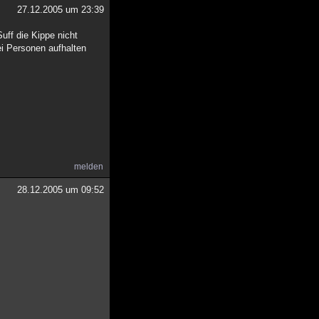
27.12.2005 um 23:39
ff die Kippe nicht
ei Personen aufhalten
melden
28.12.2005 um 09:52