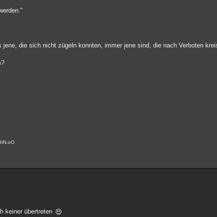
werden."
s jene, die sich nicht zügeln konnten, immer jene sind, die nach Verboten kre
m?
BIN.oO
ch keiner übertreten