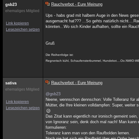
Rauchverbot - Eure Meinung
gsb23
ehemaliges Mitglied
Ups - habs grad mit halbem Auge in den News gese
ausgemacht hat??? ...So gehts natürlich nicht....Ra
Link kopieren
könnten...Wo sich Kinder aufhalten, sollte ein Rauc
Lesezeichen setzen
Gruß
Die Reihenfolge ist:
Regnerisch kühl, Schaufensterbummel, Hundekot....Oo.NWIO-W
Rauchverbot - Eure Meinung
sativa
ehemaliges Mitglied
@gsb23
Neene, wennschon dennschon: Volle Tolleranz für al
Link kopieren
Mütter, die Ihre kleinen volldampfen: Super, weiter s
Lesezeichen setzen
Das Zitat kann eigentlich nur ironisch gemeint sein,
von Ignoranz sein, denk doch mal nach! Man kann e
formulieren:
Toleranz kann man von den Raufbolden lernen.
Noch nie hat sich ein Raufbold über ein Opfer besch