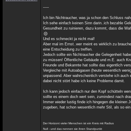
-----
Ich bin Nichtraucher, was ja schon den Schluss na
Ich sehe einfach keinen Sinn darin..ich bezahle Ge
Gesundheit zu ruinieren, dazu kommt, dass die Wahr
Und es schmeckt ja nicht mal!
Aber mal im Ernst..wer meint es wirklich zu brauche
eine Entscheidung zu treffen.
Jedoch sollte ein Nichtraucher die Gelegenheit h
zu müssen! Öffentliche Gebäude und m.E. auch Kneip
Freunde und Bekannte hat sollte das eigentlich vers
Vergleiche mit Autoabgasen (heute wesentlich wenige
unpassend. Aber wahrscheinlich verstehe ich auch ei
dabei nicht stört habe ich keine Probleme damit.
Ich kann jedoch einfach nur den Kopf schütteln wen
sollte es einem doch wert sein, zumindest nach dra
Immer wieder lustig finde ich hingegen die kleinen 
zugeben, hat schon wesentlich mehr Stil, als so ein
Der Horizont vieler Menschen ist ein Kreis mit Radius
Null - und das nennen sie ihren Standpunkt