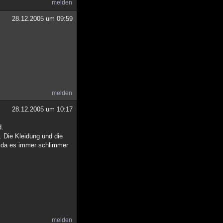
melden
28.12.2005 um 09:59
melden
28.12.2005 um 10:17
d.
. Die Kleidung und die
, da es immer schlimmer
melden