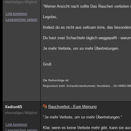
ehemaliges Mitglied
"Meiner Ansicht nach sollte Das Rauchen verboten 
Link kopieren
Legolas,
Lesezeichen setzen
findest du es nicht aus seltsam kirre, das besonder
Du hast zwei Schachteln täglich weggepafft - waru
Je mehr Verbote, um so mehr Übertretungen.
Gruß
Die Reihenfolge ist:
Regnerisch kühl, Schaufensterbummel, Hundekot....Oo.NWIO-W
Rauchverbot - Eure Meinung
Xedion65
ehemaliges Mitglied
"Je mehr Verbote, um so mehr Übertretungen."
Link kopieren
Klar, wenn es keine Verbote mehr gibt, kann sie au
Lesezeichen setzen