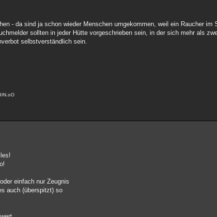
hen - da sind ja schon wieder Menschen umgekommen, weil ein Raucher im Su
uchmelder sollten in jeder Hütte vorgeschrieben sein, in der sich mehr als zw
hverbot selbstverständlich sein.
BIN.oO
les!
o!
 oder einfach nur Zeugnis
s auch (überspitzt) so
wert.