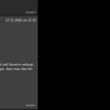
melden
27.12.2005 um 21:32
nt und Gesetze verlangt,
 gut, dass man über ihn
melden