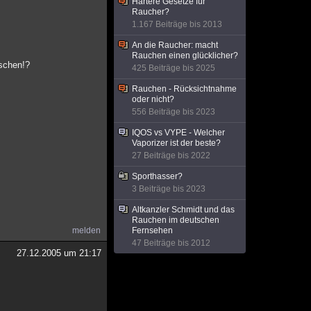
Härtere Gesetze für
Raucher?
1.167 Beiträge bis 2013
An die Raucher: macht
Rauchen einen glücklicher?
ischen!?
425 Beiträge bis 2025
Rauchen - Rücksichtnahme
oder nicht?
556 Beiträge bis 2023
IQOS vs VYPE - Welcher
Vaporizer ist der beste?
27 Beiträge bis 2022
Sporthasser?
3 Beiträge bis 2023
Altkanzler Schmidt und das
Rauchen im deutschen
melden
Fernsehen
47 Beiträge bis 2012
27.12.2005 um 21:17