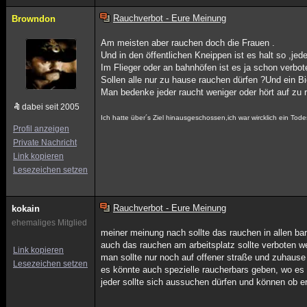
Rauchverbot - Eure Meinung
Browndon
Am meisten aber rauchen doch die Frauen .
Und in den öffentlichen Kneippen ist es halt so ,jede
Im Flieger oder an bahnhöfen ist es ja schon verbot
Sollen alle nur zu hause rauchen dürfen ?Und ein Bi
Man bedenke jeder raucht weniger oder hört auf zu r
dabei seit 2005
Ich hatte über´s Ziel hinausgeschossen,ich war wircklich ein Tode
Profil anzeigen
Private Nachricht
Link kopieren
Lesezeichen setzen
Rauchverbot - Eure Meinung
kokain
ehemaliges Mitglied
meiner meinung nach sollte das rauchen in allen bar
auch das rauchen am arbeitsplatz sollte verboten w
Link kopieren
man sollte nur noch auf offener straße und zuhause
Lesezeichen setzen
es könnte auch spezielle raucherbars geben, wo es e
jeder sollte sich aussuchen dürfen und können ob er