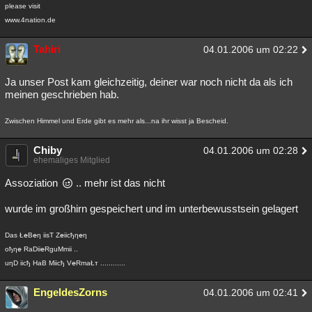
please visit
www.4nation.de
Tahiri
04.01.2006 um 02:22
Ja unser Post kam gleichzeitig, deiner war noch nicht da als ich
meinen geschrieben hab.
Zwischen Himmel und Erde gibt es mehr als...na ihr wisst ja Bescheid.
Chiby
04.01.2006 um 02:28
ehemaliges Mitglied
Assoziation
.. mehr ist das nicht
wurde im großhirn gespeichert und im unterbewusstsein gelagert
Das Ł℮B℮η iisT Z℮iicђη℮η
oђη℮ RaDii℮RguMmii ..
uηD iicђ HaB Miicђ V℮RmaŁт ............
EngeldesZorns
04.01.2006 um 02:41