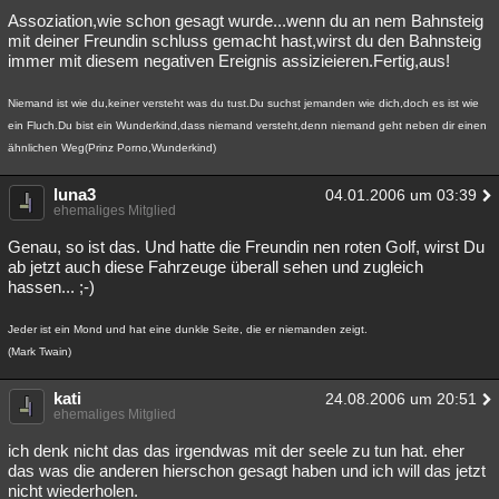
Assoziation,wie schon gesagt wurde...wenn du an nem Bahnsteig
mit deiner Freundin schluss gemacht hast,wirst du den Bahnsteig
immer mit diesem negativen Ereignis assizieieren.Fertig,aus!
Niemand ist wie du,keiner versteht was du tust.Du suchst jemanden wie dich,doch es ist wie
ein Fluch.Du bist ein Wunderkind,dass niemand versteht,denn niemand geht neben dir einen
ähnlichen Weg(Prinz Porno,Wunderkind)
luna3
04.01.2006 um 03:39
ehemaliges Mitglied
Genau, so ist das. Und hatte die Freundin nen roten Golf, wirst Du
ab jetzt auch diese Fahrzeuge überall sehen und zugleich
hassen... ;-)
Jeder ist ein Mond und hat eine dunkle Seite, die er niemanden zeigt.
(Mark Twain)
kati
24.08.2006 um 20:51
ehemaliges Mitglied
ich denk nicht das das irgendwas mit der seele zu tun hat. eher
das was die anderen hierschon gesagt haben und ich will das jetzt
nicht wiederholen.