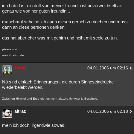
ich hab das. ein duft von meiner freundin ist unverwechselbar.
Besucht
Teilgenommen
Alle
Neue
Geschlossen
genau wie von ner guten freundin...
Lesenswert
Schlüsselwörter
manchmal scheine ich auch diesen geruch zu riechen und muss
dann an diese personen denken.
das hat aber eher was mit gehirn und nciht mit seele zu tun.
please visit
www.4nation.de
Tahiri
04.01.2006 um 02:16
Nö sind einfach Erinnerungen, die durch Sinneseindrücke
wiederbelebt werden.
Zwischen Himmel und Erde gibt es mehr als...na ihr wisst ja Bescheid.
altraz
04.01.2006 um 02:18
mein ich doch. irgendwie sowas.