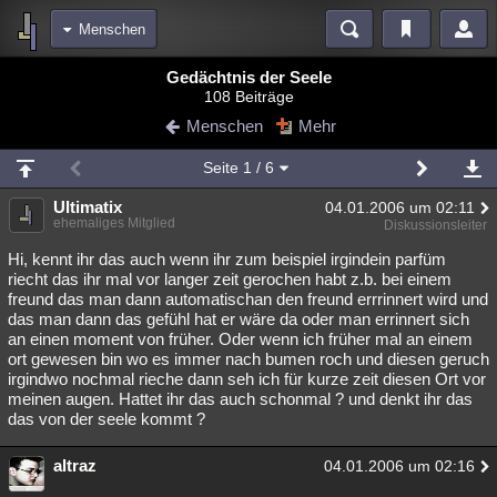
Menschen
Bereiche
Gedächtnis der Seele
108 Beiträge
Echtzeit
Diskussionen
Blogs
Videos
Statistiken
Menschen
Mehr
Chat
Wiki
Neuigkeiten
Seite
1
/ 6
meine Rubriken
Ultimatix
04.01.2006 um 02:11
Menschen
Wissenschaft
Politik
Mystery
Kriminalfälle
ehemaliges Mitglied
Diskussionsleiter
Spiritualität
Verschwörungen
Technologie
Ufologie
Hi, kennt ihr das auch wenn ihr zum beispiel irgindein parfüm
riecht das ihr mal vor langer zeit gerochen habt z.b. bei einem
freund das man dann automatischan den freund errrinnert wird und
Natur
Umfragen
Unterhaltung
das man dann das gefühl hat er wäre da oder man errinnert sich
weitere Rubriken
an einen moment von früher. Oder wenn ich früher mal an einem
ort gewesen bin wo es immer nach bumen roch und diesen geruch
Philosophie
Träume
Orte
Esoterik
Literatur
irgindwo nochmal rieche dann seh ich für kurze zeit diesen Ort vor
meinen augen. Hattet ihr das auch schonmal ? und denkt ihr das
Astronomie
Helpdesk
Gruppen
Gaming
Filme
das von der seele kommt ?
Musik
Clash
Verbesserungen
Allmystery
English
altraz
04.01.2006 um 02:16
Übersichten