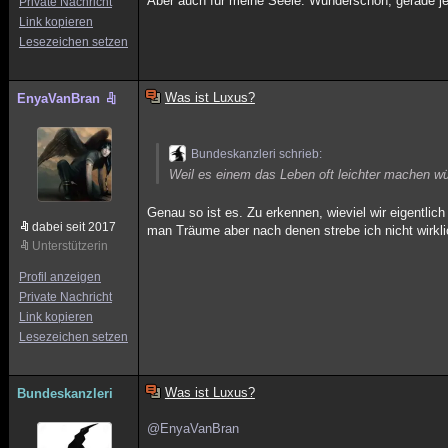
Aber auch für meine Seele. Wunderschön, gerade je
Private Nachricht
Link kopieren
Lesezeichen setzen
Was ist Luxus?
EnyaVanBran
Bundeskanzleri schrieb:
Weil es einem das Leben oft leichter machen wü
Genau so ist es. Zu erkennen, wieviel wir eigentlic
dabei seit 2017
man Träume aber nach denen strebe ich nicht wirkli
Unterstützerin
Profil anzeigen
Private Nachricht
Link kopieren
Lesezeichen setzen
Was ist Luxus?
Bundeskanzleri
@EnyaVanBran