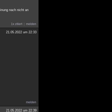
einung nach nicht an
1x zitiert
melden
21.05.2022 um 22:33
.
melden
21.05.2022 um 22:39