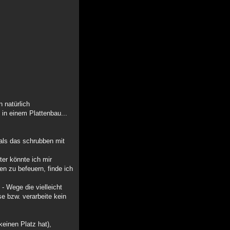
 natürlich
 in einem Plattenbau...
 als das schrubben mit
ter könnte ich mir
en zu befeuern, finde ich
 - Wege die vielleicht
e bzw. verarbeite kein
keinen Platz hat),