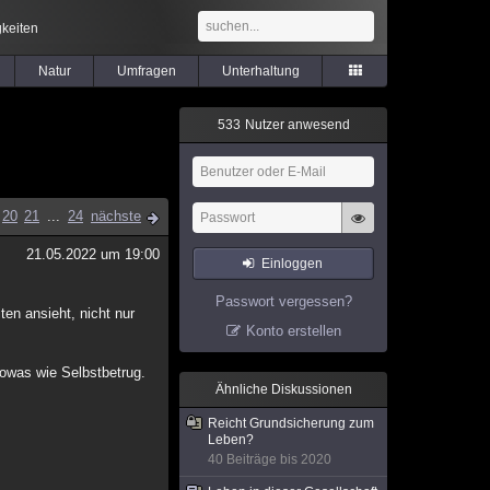
keiten
Natur
Umfragen
Unterhaltung
5
3
3
Nutzer anwesend
20
21
...
24
nächste
21.05.2022 um 19:00
Einloggen
Passwort vergessen?
en ansieht, nicht nur
Konto erstellen
sowas wie Selbstbetrug.
Ähnliche Diskussionen
Reicht Grundsicherung zum
Leben?
40 Beiträge bis 2020