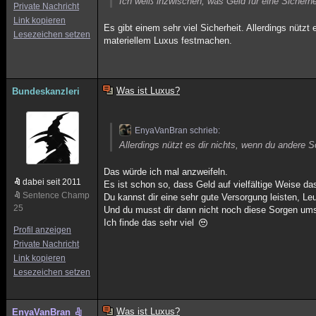
Ich weiß inzwischen, was Geld für eine Sicherh
Private Nachricht
Link kopieren
Es gibt einem sehr viel Sicherheit. Allerdings nüt
Lesezeichen setzen
materiellem Luxus festmachen.
Was ist Luxus?
Bundeskanzleri
EnyaVanBran schrieb:
Allerdings nützt es dir nichts, wenn du andere 
Das würde ich mal anzweifeln.
dabei seit 2011
Es ist schon so, dass Geld auf vielfältige Weise da
Sentence Champ
Du kannst dir eine sehr gute Versorgung leisten, Le
25
Und du musst dir dann nicht noch diese Sorgen um
Ich finde das sehr viel
Profil anzeigen
Private Nachricht
Link kopieren
Lesezeichen setzen
Was ist Luxus?
EnyaVanBran