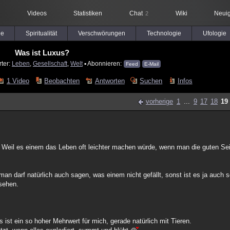
Videos
Statistiken
Chat
Wiki
Neuig
2
le
Spiritualität
Verschwörungen
Technologie
Ufologie
Was ist Luxus?
rter:
Leben
,
Gesellschaft
,
Welt
▪ Abonnieren:
Feed
E-Mail
1 Video
Beobachten
Antworten
Suchen
Infos
vorherige
1
...
9
17
18
19
 Weil es einem das Leben oft leichter machen würde, wenn man die guten Seit
an darf natürlich auch sagen, was einem nicht gefällt, sonst ist es ja auch 
sehen.
 ist ein so hoher Mehrwert für mich, gerade natürlich mit Tieren.