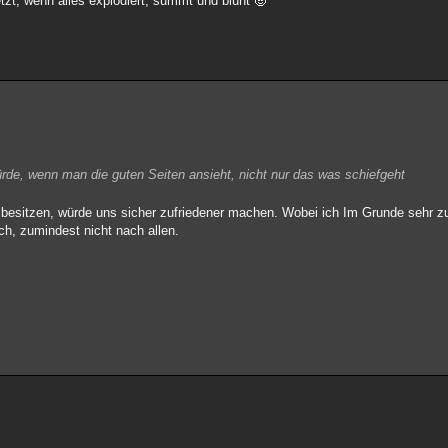
tzt, wenn alles explodiert, summt und blüht
rde, wenn man die guten Seiten ansieht, nicht nur das was schiefgeht
h besitzen, würde uns sicher zufriedener machen. Wobei ich Im Grunde sehr zuf
ch, zumindest nicht nach allen.