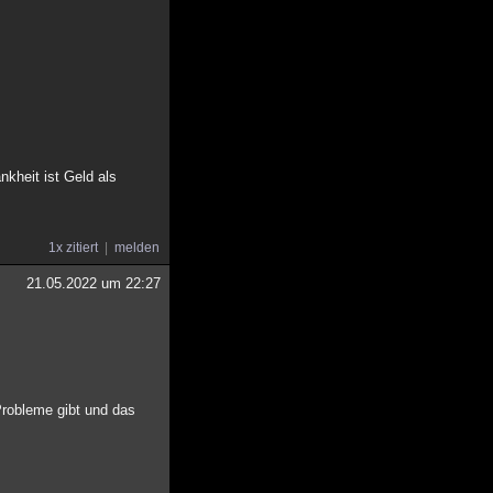
nkheit ist Geld als
1x zitiert
melden
21.05.2022 um 22:27
robleme gibt und das