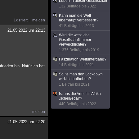
Leben in dieser Gesellschaft
132 Beiträge bis 2022
Kann man die Welt
1x zitiert
melden
überhaupt verbessern?
41 Beiträge bis 2013
21.05.2022 um 22:13
Wird die westliche
Gesellschaft immer
verweichlichter?
1.375 Beiträge bis 2019
Faszination Weltuntergang?
14 Beiträge bis 2021
rieden bin. Natürlich hat
Sollte man den Lockdown
wirklich aufheben?
1 Beitrag bis 2021
Ist uns die Armut in Afrika
„scheißegal“?
440 Beiträge bis 2022
melden
21.05.2022 um 22:20