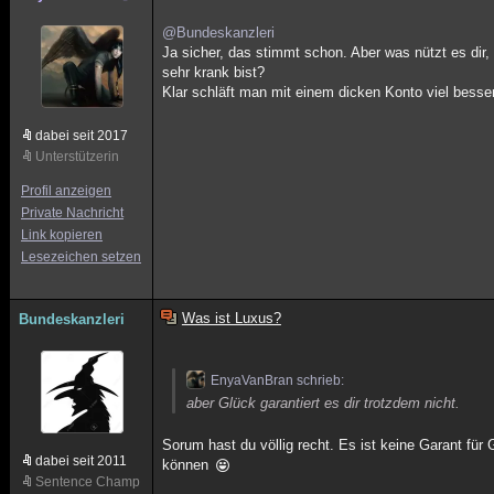
@Bundeskanzleri
Ja sicher, das stimmt schon. Aber was nützt es di
sehr krank bist?
Klar schläft man mit einem dicken Konto viel besser
dabei seit 2017
Unterstützerin
Profil anzeigen
Private Nachricht
Link kopieren
Lesezeichen setzen
Was ist Luxus?
Bundeskanzleri
EnyaVanBran schrieb:
aber Glück garantiert es dir trotzdem nicht.
Sorum hast du völlig recht. Es ist keine Garant fü
dabei seit 2011
können
Sentence Champ