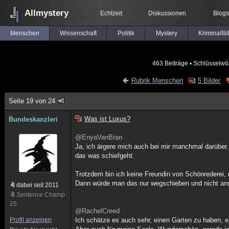
Allmystery
Echtzeit
Diskussionen
Blogs
Menschen
Wissenschaft
Politik
Mystery
Kriminalfäl
463 Beiträge
▪ Schlüsselwö
Rubrik Menschen
5 Bilder
Seite 19 von 24
Was ist Luxus?
Bundeskanzleri
@EnyaVanBran
Ja, ich ärgere mich auch bei mir manchmal darüber.
das was schiefgeht.
Trotzdem bin ich keine Freundin von Schönrederei, m
Dann würde man das nur wegschieben und nicht an
dabei seit 2011
Sentence Champ
25
@RachelCreed
Profil anzeigen
Ich schätze es auch sehr, einen Garten zu haben, es