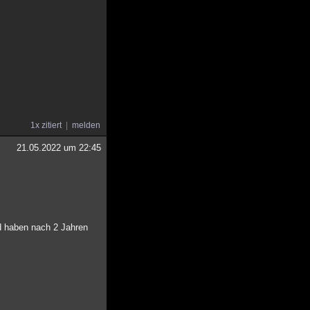
1x zitiert
melden
21.05.2022 um 22:45
nd haben nach 2 Jahren