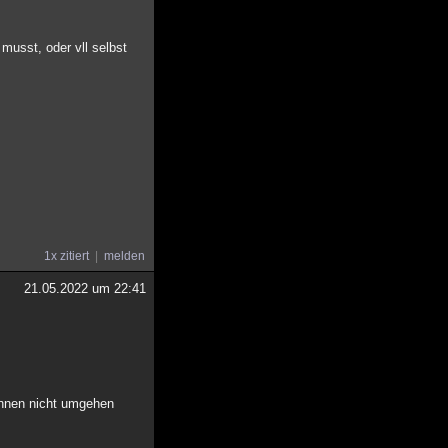
usst, oder vll selbst
1x zitiert
melden
21.05.2022 um 22:41
winnen nicht umgehen