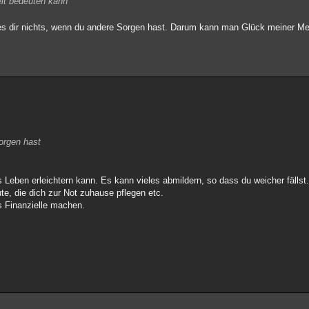
eit bedeuten kann
zt es dir nichts, wenn du andere Sorgen hast. Darum kann man Glück meiner M
Sorgen hast
s Leben erleichtern kann. Es kann vieles abmildern, so dass du weicher fällst
ute, die dich zur Not zuhause pflegen etc.
s Finanzielle machen.