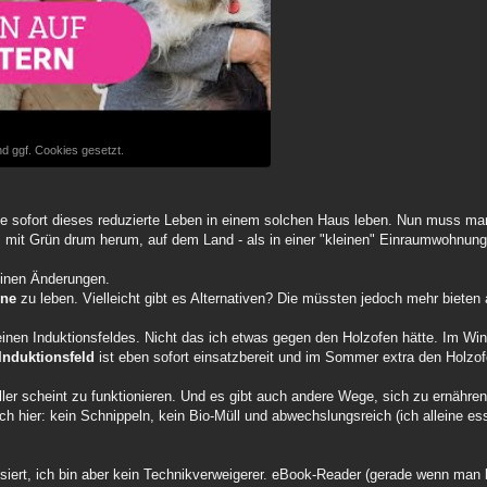
d ggf. Cookies gesetzt.
de sofort dieses reduzierte Leben in einem solchen Haus leben. Nun muss man
m mit Grün drum herum, auf dem Land - als in einer "kleinen" Einraumwohnung
leinen Änderungen.
ne
zu leben. Vielleicht gibt es Alternativen? Die müssten jedoch mehr bieten
inen Induktionsfeldes. Nicht das ich etwas gegen den Holzofen hätte. Im Win
Induktionsfeld
ist eben sofort einsatzbereit und im Sommer extra den Holzof
eller scheint zu funktionieren. Und es gibt auch andere Wege, sich zu ernähren
 hier: kein Schnippeln, kein Bio-Müll und abwechslungsreich (ich alleine ess
ssiert, ich bin aber kein Technikverweigerer. eBook-Reader (gerade wenn man 