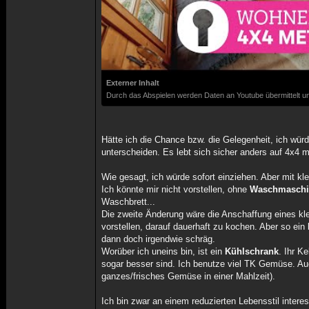
Externer Inhalt
Durch das Abspielen werden Daten an Youtube übermittelt un
Hätte ich die Chance bzw. die Gelegenheit, ich wür
unterscheiden. Es lebt sich sicher anders auf 4x4 
Wie gesagt, ich würde sofort einziehen. Aber mit k
Ich könnte mir nicht vorstellen, ohne
Waschmaschi
Waschbrett...
Die zweite Änderung wäre die Anschaffung eines kle
vorstellen, darauf dauerhaft zu kochen. Aber so ein
dann doch irgendwie schräg.
Worüber ich uneins bin, ist ein
Kühlschrank
. Ihr K
sogar besser sind. Ich benutze viel TK Gemüse. Auch
ganzes/frisches Gemüse in einer Mahlzeit).
Ich bin zwar an einem reduzierten Lebensstil intere