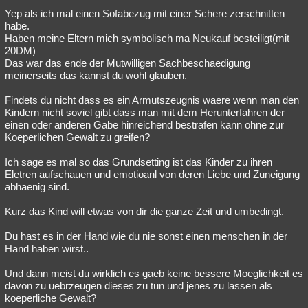
Yep als ich mal einen Sofabezug mit einer Schere zerschnitten
Besucht
Teilgenommen
Alle
Neue
Geschlossen
habe.
Haben meine Eltern mich symbolisch ma Neukauf besteiligt(mit
Lesenswert
Schlüsselwörter
20DM)
Das war das ende der Mutwilligen Sachbeschaedigung
meinerseits das kannst du wohl glauben.
Findets du nicht dass es ein Armutszeugnis waere wenn man den
Kindern nicht soviel gibt dass man mit dem Herunterfahren der
einen oder anderen Gabe hinreichend bestrafen kann ohne zur
Koeperlichen Gewalt zu greifen?
Ich sage es mal so das Grundsetting ist das Kinder zu ihren
Eletren aufschauen und emotioanl von deren Liebe und Zuneigung
abhaenig sind.
Kurz das Kind will etwas von dir die ganze Zeit und umbedingt.
Du hast es in der Hand wie du nie sonst einen menschen in der
Hand haben wirst..
Und dann meist du wirklich es gaeb keine bessere Moeglichkeit es
davon zu uebrzeugen dieses zu tun und jenes zu lassen als
koeperliche Gewalt?