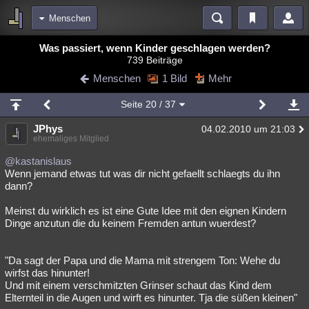
Menschen
Bereiche
Was passiert, wenn Kinder geschlagen werden?
739 Beiträge
Echtzeit
Diskussionen
Blogs
Videos
Statistiken
Menschen
1 Bild
Mehr
Chat
Wiki
Neuigkeiten
Seite
20
/ 37
meine Rubriken
JPhys
04.02.2010 um 21:03
Menschen
Wissenschaft
Politik
Mystery
Kriminalfälle
ehemaliges Mitglied
Spiritualität
Verschwörungen
Technologie
Ufologie
@kastanislaus
Wenn jemand etwas tut was dir nicht gefaellt schlaegts du ihn
dann?
Natur
Umfragen
Unterhaltung
weitere Rubriken
Meinst du wirklich es ist eine Gute Idee mit den eignen Kindern
Dinge anzutun die du keinem Fremden antun wuerdest?
Philosophie
Träume
Orte
Esoterik
Literatur
Astronomie
Helpdesk
Gruppen
Gaming
Filme
"Da sagt der Papa und die Mama mit strengem Ton: Wehe du
wirfst das hinunter!
Musik
Clash
Verbesserungen
Allmystery
English
Und mit einem verschmitzten Grinser schaut das Kind dem
Elternteil in die Augen und wirft es hinunter. Tja die süßen kleinen"
Übersichten