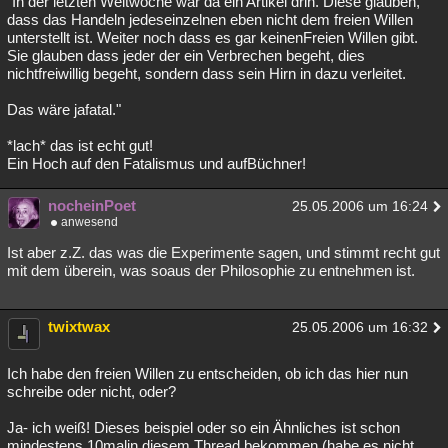
"In der letzten Weltwoche war da ein Artikel drin. Diese glauben,
dass das Handeln jedeseinzelnen eben nicht dem freien Willen
Besucht
Teilgenommen
Alle
Neue
Geschlossen
unterstellt ist. Weiter noch dass es gar keinenFreien Willen gibt.
Sie glauben dass jeder der ein Verbrechen begeht, dies
Lesenswert
Schlüsselwörter
nichtfreiwillig begeht, sondern dass sein Hirn in dazu verleitet.
Das wäre jafatal."
*lach* das ist echt gut!
Ein Hoch auf den Fatalismus und aufBüchner!
nocheinPoet
25.05.2006 um 16:24
anwesend
Ist aber z.Z. das was die Experimente sagen, und stimmt recht gut
mit dem überein, was soaus der Philosophie zu entnehmen ist.
twixtwax
25.05.2006 um 16:32
Ich habe den freien Willen zu entscheiden, ob ich das hier nun
schreibe oder nicht, oder?
Ja- ich weiß! Dieses beispiel oder so ein Ähnliches ist schon
mindestens 10malin diesem Thread bekommen (habe es nicht