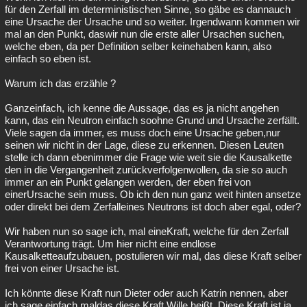
für den Zerfall im deterministischen Sinne, so gäbe es dannauch
eine Ursache der Ursache und so weiter. Irgendwann kommen wir
mal an den Punkt, daswir nun die erste aller Ursachen suchen,
welche eben, da per Definition selber keinehaben kann, also
einfach so eben ist.
Warum ich das erzähle ?
Ganzeinfach, ich kenne die Aussage, das es ja nicht angehen
kann, das ein Neutron einfach soohne Grund und Ursache zerfällt.
Viele sagen da immer, es muss doch eine Ursache geben,nur
seinen wir nicht in der Lage, diese zu erkennen. Diesen Leuten
stelle ich dann ebenimmer die Frage wie weit sie die Kausalkette
den in die Vergangenheit zurückverfolgenwollen, da sie so auch
immer an ein Punkt gelangen werden, der eben frei von
einerUrsache sein muss. Ob ich den nun ganz weit hinten ansetze
oder direkt bei dem Zerfalleines Neutrons ist doch aber egal, oder?
Wir haben nun so sage ich, mal eineKraft, welche für den Zerfall
Verantwortung trägt. Um hier nicht eine endlose
Kausalketteaufzubauen, postulieren wir mal, das diese Kraft selber
frei von einer Ursache ist.
Ich könnte diese Kraft nun Dieter oder auch Katrin nennen, aber
ich sage einfach maldas diese Kraft Wille heißt. Diese Kraft ist ja