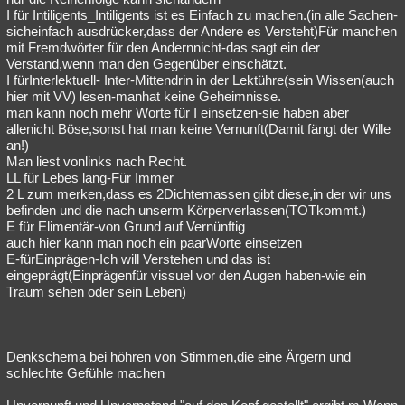
I für Intiligents_Intiligents ist es Einfach zu machen.(in alle Sachen-
sicheinfach ausdrücker,dass der Andere es Versteht)Für manchen
mit Fremdwörter für den Andernnicht-das sagt ein der
Verstand,wenn man den Gegenüber einschätzt.
I fürInterlektuell- Inter-Mittendrin in der Lektühre(sein Wissen(auch
hier mit VV) lesen-manhat keine Geheimnisse.
man kann noch mehr Worte für I einsetzen-sie haben aber
allenicht Böse,sonst hat man keine Vernunft(Damit fängt der Wille
an!)
Man liest vonlinks nach Recht.
LL für Lebes lang-Für Immer
2 L zum merken,dass es 2Dichtemassen gibt diese,in der wir uns
befinden und die nach unserm Körperverlassen(TOTkommt.)
E für Elimentär-von Grund auf Vernünftig
auch hier kann man noch ein paarWorte einsetzen
E-fürEinprägen-Ich will Verstehen und das ist
eingeprägt(Einprägenfür vissuel vor den Augen haben-wie ein
Traum sehen oder sein Leben)
Denkschema bei höhren von Stimmen,die eine Ärgern und
schlechte Gefühle machen