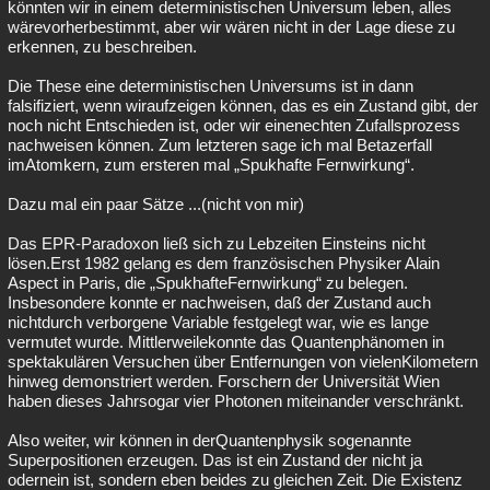
könnten wir in einem deterministischen Universum leben, alles
wärevorherbestimmt, aber wir wären nicht in der Lage diese zu
erkennen, zu beschreiben.
Die These eine deterministischen Universums ist in dann
falsifiziert, wenn wiraufzeigen können, das es ein Zustand gibt, der
noch nicht Entschieden ist, oder wir einenechten Zufallsprozess
nachweisen können. Zum letzteren sage ich mal Betazerfall
imAtomkern, zum ersteren mal „Spukhafte Fernwirkung“.
Dazu mal ein paar Sätze ...(nicht von mir)
Das EPR-Paradoxon ließ sich zu Lebzeiten Einsteins nicht
lösen.Erst 1982 gelang es dem französischen Physiker Alain
Aspect in Paris, die „SpukhafteFernwirkung“ zu belegen.
Insbesondere konnte er nachweisen, daß der Zustand auch
nichtdurch verborgene Variable festgelegt war, wie es lange
vermutet wurde. Mittlerweilekonnte das Quantenphänomen in
spektakulären Versuchen über Entfernungen von vielenKilometern
hinweg demonstriert werden. Forschern der Universität Wien
haben dieses Jahrsogar vier Photonen miteinander verschränkt.
Also weiter, wir können in derQuantenphysik sogenannte
Superpositionen erzeugen. Das ist ein Zustand der nicht ja
odernein ist, sondern eben beides zu gleichen Zeit. Die Existenz