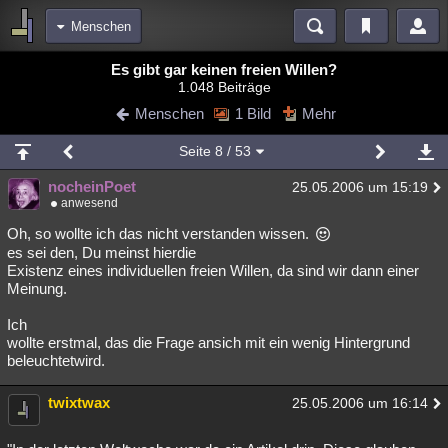
Menschen
Bereiche
Es gibt gar keinen freien Willen?
1.048 Beiträge
Echtzeit
Diskussionen
Blogs
Videos
Statistiken
Menschen
1 Bild
Mehr
Chat
Wiki
Neuigkeiten
Seite
8
/ 53
meine Rubriken
nocheinPoet
25.05.2006 um 15:19
Menschen
Wissenschaft
Politik
Mystery
Kriminalfälle
anwesend
Spiritualität
Verschwörungen
Technologie
Ufologie
Oh, so wollte ich das nicht verstanden wissen.
es sei den, Du meinst hierdie
Existenz eines individuellen freien Willen, da sind wir dann einer
Natur
Umfragen
Unterhaltung
Meinung.
weitere Rubriken
Ich
Philosophie
Träume
Orte
Esoterik
Literatur
wollte erstmal, das die Frage ansich mit ein wenig Hintergrund
beleuchtetwird.
Astronomie
Helpdesk
Gruppen
Gaming
Filme
twixtwax
25.05.2006 um 16:14
Musik
Clash
Verbesserungen
Allmystery
English
Übersichten