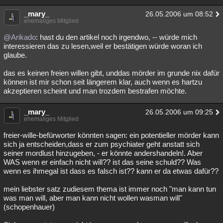
_mary_
26.05.2006 um 08:52
ehemaliges Mitglied
@Arikado
: hast du den artikel noch irgendwo, -- würde mich
interessieren das zu lesen,weil er bestätigen würde woran ich
glaube.
das es keinen freien willen gibt, unddas mörder im grunde nix dafür
können ist mir schon seit längerem klar, auch wenn es hartzu
akzeptieren scheint und man trozdem bestrafen möchte.
_mary_
26.05.2006 um 09:25
ehemaliges Mitglied
freier-wille-befürworter könnten sagen: ein potentieller mörder kann
sich ja entscheiden,dass er zum psychiater geht anstatt sich
seiner mordlust hinzugeben, - er könnte andershandeln!. Aber
WAS wenn er einfach nicht will?? ist das seine schuld?? Was
wenn es ihmegal ist dass es falsch ist?? kann er da etwas dafür??
mein liebster satz zudiesem thema ist immer noch "man kann tun
was man will, aber man kann nicht wollen wasman will"
(schopenhauer)