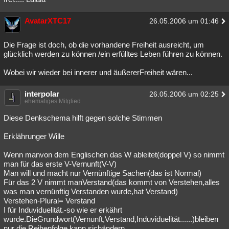
AvatarXTC17
26.05.2006 um 01:46
Die Frage ist doch, ob die vorhandene Freiheit ausreicht, um
glücklich werden zu können /ein erfülltes Leben führen zu können.
Wobei wir wieder bei innerer und äußererFreiheit wären...
interpolar
26.05.2006 um 02:25
ehemaliges Mitglied
Diese Denkschema hilft gegen solche Stimmen
Erklährunger Wille
Wenn manvon dem Englischen das W ableitet(doppel V) so nimmt
man für das erste V-Vernunft(V-V)
Man will und macht nur Vernünftige Sachen(das ist Normal)
Für das 2 V nimmt manVerstand(das kommt von Verstehen,alles
was man vernünftig Verstanden wurde,hat Verstand)
Verstehen-Plural= Verstand
I für Induviduelität.-so wie er erkährt
wurde.DieGrundwort(Vernunft,Verstand,Induviduelität......)bleiben
nur die Reihenfolge kann sichändern