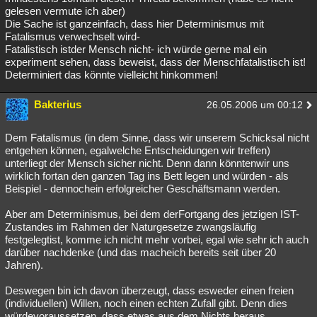
gelesen vermute ich aber)
Die Sache ist ganzeinfach, dass hier Determinismus mit
Fatalismus verwechselt wird-
Fatalistisch istder Mensch nicht- ich würde gerne mal ein
experiment sehen, dass beweist, dass der Menschfatalistisch ist!
Determiniert das könnte vielleicht hinkommen!
Bakterius
26.05.2006 um 00:12
Dem Fatalismus (in dem Sinne, dass wir unserem Schicksal nicht
entgehen können, egalwelche Entscheidungen wir treffen)
unterliegt der Mensch sicher nicht. Denn dann könntenwir uns
wirklich fortan den ganzen Tag ins Bett legen und würden - als
Beispiel - dennochein erfolgreicher Geschäftsmann werden.
Aber am Determinismus, bei dem derFortgang des jetzigen IST-
Zustandes im Rahmen der Naturgesetze zwangsläufig
festgelegtist, komme ich nicht mehr vorbei, egal wie sehr ich auch
darüber nachdenke (und das macheich bereits seit über 20
Jahren).
Deswegen bin ich davon überzeugt, dass esweder einen freien
(individuellen) Willen, noch einen echten Zufall gibt. Denn dies
würdevoraussetzen, dass etwas aus dem Nichts heraus