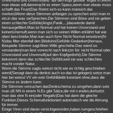
Unvernunft und Unvernstand "auf den Kopf gestellt" ergibt m.Wenn
man etwas will,dannmacht es einen Spass,wenn man etwas muss
schafft das Frust(Das Reimt sich-so kann mansich das
merken)Wenn diese Stimmen anfangen zu sprechen setzt man m
ein,in das was sieSprechen.Die Stimmen sind Böse und sie geben
einen schlechte Gefühle(Angst,Panik,...)daswierde damit
herrausgefiltert.Man ist Normal und hat keinen Unverstand und
keinenUnernuft,wenn man sich so seinen Willen erklährt hat wie
oben beschriebn.Man kan auch fürm Nicht Normal einsetzen(N-
N)das filter ebenfall den Blödsinn(Gefühle-Gedanken)herraus.
Beispielie Stimme sagt:Mein Wille geschehe.Das wierd so
verstanden(man liest vonrecht nach links)m für: nicht Normal oder
Unverstand und Unvernuft(auf den Kopfgedreht).Die Stimme
bekommt dann das schlechte Gefühl,weil sie was schlechtes
macht vonder Natur.
Wenn die Stimme sagtu weisst nicht wie es richtig geschrieben
wierd(Siesagt dann du denkst auch so-das ist gelogen)-setze man
hier bei weisst VV ein-sein Gefühlbleibt konstant ohne,dass die
Stimme es ändern kann.
Die Stimmen versuchen dasDenkschema zu umgehen,dann setz
man zB NN in einem N.Es gibt Sätze,die mit n enden,dortsetzt
man das eine N ein(oder Negativ)Das hat dann die gleiche
Funktion.Dieses Schemafunktioniert automatsch wie die Atmung
für immer.
Einige Viren sind daran verücktgeworden,haben rumgeschriehen