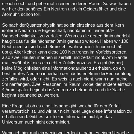
sie ich noch, und gehe mal in einen anderen Raum. So was haben
wir hier den schönes.Ein Neutron und ein Geigerzähler und eine
Atomuhr, schon toll.
So nach derQuantenphysik hat so ein einzelnes aus dem Kern
isolierte Neutron die Eigenschaft, nach9min mit einer 50%
Wahrscheinlichkeit zu zerfallen. Wenn es die ersten 9min überlebt
hat,gilt das für die nächsten 9min genauso wieder. Haben wir 100
Neutronen so sind nach 9minsehr wahrscheinlich nur noch 50
übrig. Aber keiner kann diese 100 Neutronen im Vorfeldsortieren,
also zwei Haufen machen in zerfällt und zerfällt nicht. Am Rande
mal erwähnt,ist dies ein echter Zufallsprozess. Es gibt (bisher)
keine Möglichkeiten eine Informationdarüber zu erhalten, ob ein
bestimmtes Neutron innerhalb der nächsten 9min derBeobachtung
zerfallen wird, oder nicht. Es weis ja auch nicht, wann nun meine
9minanfangen. Zwei Personen im Raum, wobei der andere einfach
4,5min später beginnt dasNeutron zu betrachten und die Sache
beginnt spannend zu werden.
Eine Frage ist,ob es eine Ursache gibt, welche für den Zerfall
verantwortlich ist, und wir nur nicht inder Lage diese Information zu
erhalten sind. Gibt es solch eine Information nicht, istdas
Universum auch nicht determiniert.
Wenn ich hier mal ein wenig weiterdenke, gäbe es einen Ursache