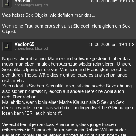
brainski
18.06.2006 um 19:18
ehemaliges Mitglied
Besucht
Teilgenommen
Alle
Neue
Geschlossen
Was heisst Sex Objekt, wie definiert man das...
Lesenswert
Schlüsselwörter
Wenn eine Frau sehr erotischist, ist Sie doch nicht gleich ein Sex
Objekt.
Xedion65
18.06.2006 um 19:18
ehemaliges Mitglied
Naja es stimmt schon, Männer sind schwanzgesteuert..aber das
muss man eben im gleichemAtemzug wieder relativieren. Unsere
Sexualität allgemein, die von Männern und Frauen,kennzeichnet
sich durch Triebe. Wäre dies nicht so, gäbe es uns schon lange
nicht mehr.
Zumindest in Sachen Sexualität also, ist eine solche Bezeichnung
also sicher nichtfalsch, jedoch auf andere Bereiche wohl auch
nicht übertragbar.
Mal ehrlich, wenn ichin einer Mathe Klausur alle 5 Sek an Sex
denken würde...nene, das wird nix - undirgendwelche Gleichungen
lösen kann "ER" auch nicht
Vieleicht kennt jemanddas Phänomen, dass junge Frauen
reihenweise in Ohnmacht fallen, wenn ein Robbie Williamsoder
wer auch immer sie bei einem Konzert auch nur anblinzelt - sie