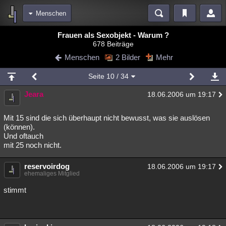
Menschen
Bereiche
Frauen als Sexobjekt - Warum ?
678 Beiträge
Echtzeit
Diskussionen
Blogs
Videos
Statistiken
Menschen
2 Bilder
Mehr
Chat
Wiki
Neuigkeiten
Seite
10
/ 34
meine Rubriken
Jeara
18.06.2006 um 19:17
Menschen
Wissenschaft
Politik
Mystery
Kriminalfälle
Spiritualität
Verschwörungen
Technologie
Ufologie
Mit 15 sind die sich überhaupt nicht bewusst, was sie auslösen
(können).
Und oftauch
Natur
Umfragen
Unterhaltung
mit 25 noch nicht.
weitere Rubriken
reservoirdog
Philosophie
Träume
Orte
Esoterik
18.06.2006 um 19:17
Literatur
ehemaliges Mitglied
Astronomie
Helpdesk
Gruppen
Gaming
Filme
stimmt
Musik
Clash
Verbesserungen
Allmystery
English
Übersichten