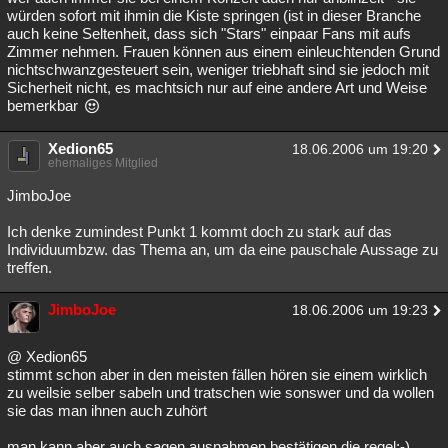
würden sofort mit ihmin die Kiste springen (ist in dieser Branche
auch keine Seltenheit, dass sich "Stars" einpaar Fans mit aufs
Zimmer nehmen. Frauen können aus einem einleuchtenden Grund
nichtschwanzgesteuert sein, weniger triebhaft sind sie jedoch mit
Sicherheit nicht, es machtsich nur auf eine andere Art und Weise
bemerkbar
Xedion65
18.06.2006 um 19:20
ehemaliges Mitglied
JimboJoe
Ich denke zumindest Punkt 1 kommt doch zu stark auf das
Individuumbzw. das Thema an, um da eine pauschale Aussage zu
treffen.
JimboJoe
18.06.2006 um 19:23
@ Xedion65
stimmt schon aber in den meisten fällen hören sie einem wirklich
zu weilsie selber sabeln und tratschen wie sonswer und da wollen
sie das man ihnen auch zuhört
man kann aber auch sagen ausnahmen bestätigen die regel:-)