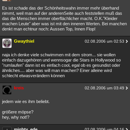
Besucht
Teilgenommen
Alle
Neue
Geschlossen
Es ist schade das der Schönheitswahn immer mehr überhand
nimmt, weil man auf der anderenSeite auch feststellen muß das
Lesenswert
Schlüsselwörter
das die Menschen immer oberflächlicher macht. O.K."Kleider
machen Leute" aber was ist mit den inneren Werten. Bei manchen
denkt man echtnur noch: Aussen Top, Innen Flop!
Gwaythiel
02.08.2006 um 02:53
naja ich denke viele schwimmen mit dem strom... sie wollen
einfach dazugehören und wennsogar die Stars in Hollywood so
"rumlaufen" dann ist es einfach cool, egal ob es gesundist oder
ähnliches.... aber was will man machen? Einer alleine wird
schlecht etwasverändern können
kreis
02.08.2006 um 03:49
jedem wie es ihm beliebt.
größere möpse?
hey, why not!?
mighty_ede
02.08.2006 um 04:16