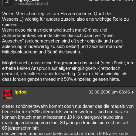
ehemaliges Mitglied
Vielen Menschen liegt es am Herzen (oder im Quell des
Wesens...) wichtig für andere zusein, also eine wichtige Rolle zu
spielen.
Wenn diese nicht erreicht wird sucht manGründe und
Aufmerksamkeit. Gründe stellen die sich dann vor "mein
Aussehen" (solchemenschen sind oft sehr objektiv und nach
ablehnung minderwertig zu sich selbst) und zackhat man den
Mittelpunktsdrang und Schönheitswahn.
Möglich auch, dass deine Fragewarum das so ist (sein könnte, ich
erhebe keinen Anspruch auf allgemeingültigkeit-.-)rethorisch
gemeint, ich halte sie aber für wichtig. (aber nicht so wichtig, als
dass ichden ganzen thread mit 50% einzeiler, gelesen hätte.
lpdog
02.08.2006 um 08:46
dieser schönheitswahn kommt doch nur daher das die mädels von
heute doch zu 90% allemodels werden wollen -.- und um das zu
können brauch man mindestens 10 kilo untergewichtund eine
make up erfahrung von einer 80 jährigen frau die sich schon seit
65 jahrenschminkt
des weiteren machen die kerle da auch mit denn 50% aller kerle