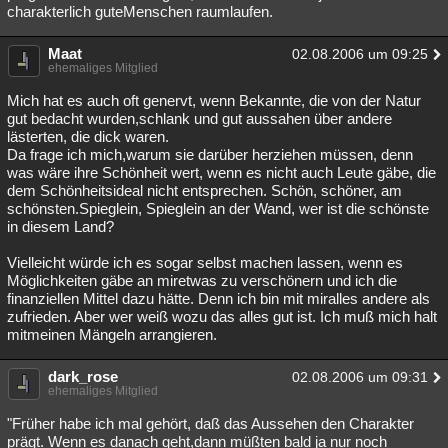
charakterlich guteMenschen raumlaufen.
Maat
02.08.2006 um 09:25
ehemaliges Mitglied
Mich hat es auch oft genervt, wenn Bekannte, die von der Natur
gut bedacht wurden,schlank und gut aussahen über andere
lästerten, die dick waren.
Da frage ich mich,warum sie darüber herziehen müssen, denn
was wäre ihre Schönheit wert, wenn es nicht auch Leute gäbe, die
dem Schönheitsideal nicht entsprechen. Schön, schöner, am
schönsten.Spieglein, Spieglein an der Wand, wer ist die schönste
in diesem Land?
Vielleicht würde ich es sogar selbst machen lassen, wenn es
Möglichkeiten gäbe an miretwas zu verschönern und ich die
finanziellen Mittel dazu hätte. Denn ich bin mit miralles andere als
zufrieden. Aber wer weiß wozu das alles gut ist. Ich muß mich halt
mitmeinen Mängeln arrangieren.
dark_rose
02.08.2006 um 09:31
ehemaliges Mitglied
"Früher habe ich mal gehört, daß das Aussehen den Charakter
prägt. Wenn es danach geht,dann müßten bald ja nur noch