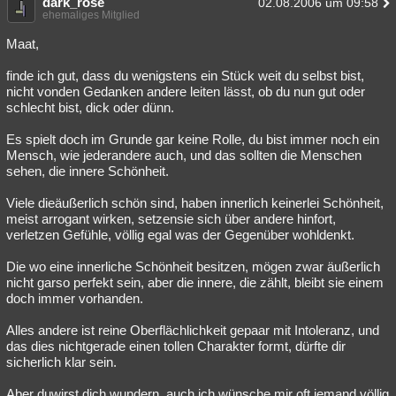
dark_rose
02.08.2006 um 09:58
ehemaliges Mitglied
Maat,
finde ich gut, dass du wenigstens ein Stück weit du selbst bist,
nicht vonden Gedanken andere leiten lässt, ob du nun gut oder
schlecht bist, dick oder dünn.
Es spielt doch im Grunde gar keine Rolle, du bist immer noch ein
Mensch, wie jederandere auch, und das sollten die Menschen
sehen, die innere Schönheit.
Viele dieäußerlich schön sind, haben innerlich keinerlei Schönheit,
meist arrogant wirken, setzensie sich über andere hinfort,
verletzen Gefühle, völlig egal was der Gegenüber wohldenkt.
Die wo eine innerliche Schönheit besitzen, mögen zwar äußerlich
nicht garso perfekt sein, aber die innere, die zählt, bleibt sie einem
doch immer vorhanden.
Alles andere ist reine Oberflächlichkeit gepaar mit Intoleranz, und
das dies nichtgerade einen tollen Charakter formt, dürfte dir
sicherlich klar sein.
Aber duwirst dich wundern, auch ich wünsche mir oft jemand völlig