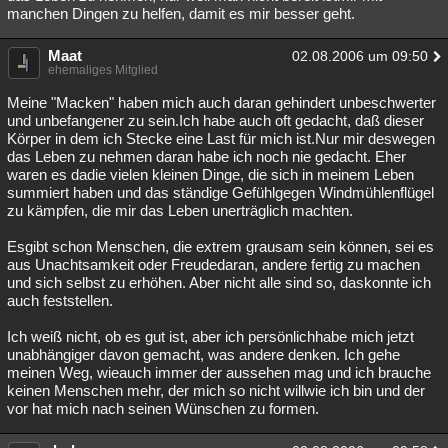
manchen Dingen zu helfen, damit es mir besser geht.
Maat
02.08.2006 um 09:50
ehemaliges Mitglied
Meine "Macken" haben mich auch daran gehindert unbeschwerter
und unbefangener zu sein.Ich habe auch oft gedacht, daß dieser
Körper in dem ich Stecke eine Last für mich ist.Nur mir deswegen
das Leben zu nehmen daran habe ich noch nie gedacht. Eher
waren es dadie vielen kleinen Dinge, die sich in meinem Leben
summiert haben und das ständige Gefühlgegen Windmühlenflügel
zu kämpfen, die mir das Leben unerträglich machten.
Esgibt schon Menschen, die extrem grausam sein können, sei es
aus Unachtsamkeit oder Freudedaran, andere fertig zu machen
und sich selbst zu erhöhen. Aber nicht alle sind so, daskonnte ich
auch feststellen.
Ich weiß nicht, ob es gut ist, aber ich persönlichhabe mich jetzt
unabhängiger davon gemacht, was andere denken. Ich gehe
meinen Weg, wieauch immer der aussehen mag und ich brauche
keinen Menschen mehr, der mich so nicht willwie ich bin und der
vor hat mich nach seinen Wünschen zu formen.