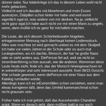
dünner wäre. Nur leiderkriege ich das in diesem Leben wohl nicht
mehr gebacken.
Vielleicht weil ich dasalles mit Abnehmen und mein Essen
auskotzen, Diätpillen schon hinter mir habe und weil esmir
eigentlich egal ist, was andere von mir denken. Na ja, vielleicht
nicht ganz egal.Ich habe auch nicht vor mir einen Mann zu angeln,
wenn, dann müßte ich es ganz für michallein machen.
Die Leute, die sich diesem Schönheitswahn hingeben,
ertragenmeiner Meinung nach überhaupt keinen Leidensdruck.
Alles was machbar ist wird gemacht undsei es mit dem Skalpell.
Ich habe vor vielen Jahren in der Schule oder so auch mal
Leutegesehen, wo ich dachte, Mensch, der hat 'ne große Nase
oder er sieht anders aus. DiePerson fiel auf, weil sie nicht so
stromlinienförmig schön aussah, wie die anderen. Wennman diese
Leute heute sieht, finde ich, das der Mensch hineingewachsen ist
in seinenKörper und sehr interessant aussieht. Kein 08/15 Gesicht.
Wär schade gewesen, wenn diePerson mit einer Nase aus dem
Katalog rumlaufen würde.
Allerdings kann ich es inExtremfällen schon verstehen, wenn man
etwas korrigieren läßt, denn das Umfeld kannmanchmal schon
recht grausam sein.
Früher habe ich mal gehört, daß das Aussehenden Charakter
prägt. Wenn es danach geht, dann müßten bald ja nur noch