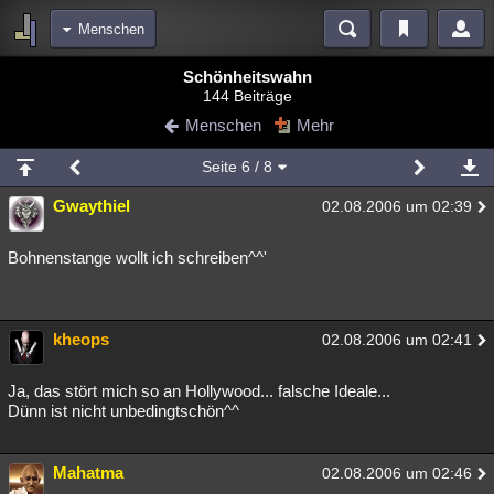
Menschen
Bereiche
Schönheitswahn
144 Beiträge
Echtzeit
Diskussionen
Blogs
Videos
Statistiken
Menschen
Mehr
Chat
Wiki
Neuigkeiten
2
Seite
6
/ 8
meine Rubriken
Gwaythiel
02.08.2006 um 02:39
Menschen
Wissenschaft
Politik
Mystery
Kriminalfälle
Spiritualität
Verschwörungen
Technologie
Ufologie
Bohnenstange wollt ich schreiben^^'
Natur
Umfragen
Unterhaltung
weitere Rubriken
kheops
02.08.2006 um 02:41
Philosophie
Träume
Orte
Esoterik
Literatur
Ja, das stört mich so an Hollywood... falsche Ideale...
Astronomie
Helpdesk
Gruppen
Gaming
Filme
Dünn ist nicht unbedingtschön^^
Musik
Clash
Verbesserungen
Allmystery
English
Mahatma
02.08.2006 um 02:46
Übersichten