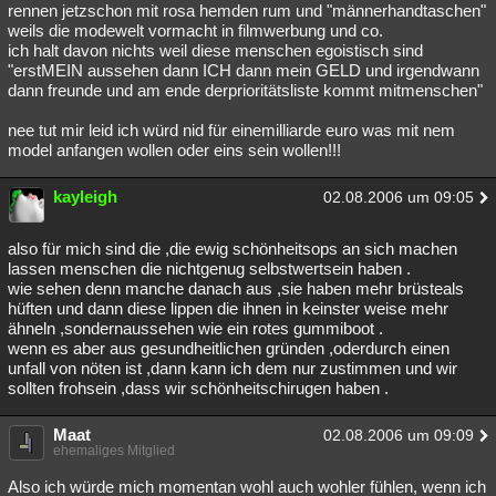
rennen jetzschon mit rosa hemden rum und "männerhandtaschen"
weils die modewelt vormacht in filmwerbung und co.
ich halt davon nichts weil diese menschen egoistisch sind
"erstMEIN aussehen dann ICH dann mein GELD und irgendwann
dann freunde und am ende derprioritätsliste kommt mitmenschen"
nee tut mir leid ich würd nid für einemilliarde euro was mit nem
model anfangen wollen oder eins sein wollen!!!
kayleigh
02.08.2006 um 09:05
also für mich sind die ,die ewig schönheitsops an sich machen
lassen menschen die nichtgenug selbstwertsein haben .
wie sehen denn manche danach aus ,sie haben mehr brüsteals
hüften und dann diese lippen die ihnen in keinster weise mehr
ähneln ,sondernaussehen wie ein rotes gummiboot .
wenn es aber aus gesundheitlichen gründen ,oderdurch einen
unfall von nöten ist ,dann kann ich dem nur zustimmen und wir
sollten frohsein ,dass wir schönheitschirugen haben .
Maat
02.08.2006 um 09:09
ehemaliges Mitglied
Also ich würde mich momentan wohl auch wohler fühlen, wenn ich