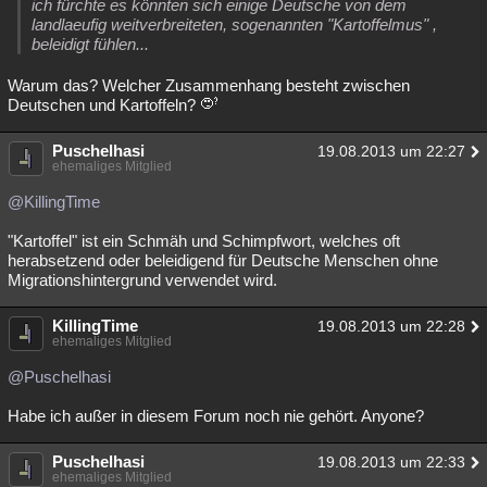
ich fürchte es könnten sich einige Deutsche von dem
Besucht
landlaeufig weitverbreiteten, sogenannten "Kartoffelmus" ,
Teilgenommen
Alle
Neue
Geschlossen
beleidigt fühlen...
Lesenswert
Schlüsselwörter
Warum das? Welcher Zusammenhang besteht zwischen
Deutschen und Kartoffeln?
Puschelhasi
19.08.2013 um 22:27
ehemaliges Mitglied
@KillingTime
"Kartoffel" ist ein Schmäh und Schimpfwort, welches oft
herabsetzend oder beleidigend für Deutsche Menschen ohne
Migrationshintergrund verwendet wird.
KillingTime
19.08.2013 um 22:28
ehemaliges Mitglied
@Puschelhasi
Habe ich außer in diesem Forum noch nie gehört. Anyone?
Puschelhasi
19.08.2013 um 22:33
ehemaliges Mitglied