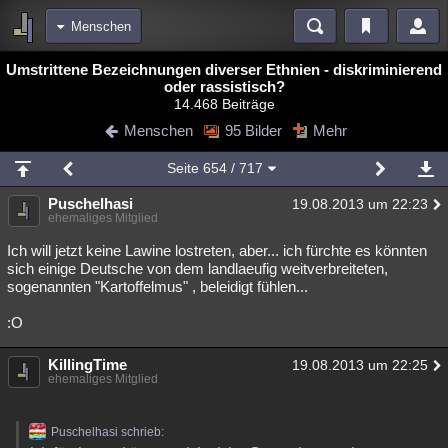
Menschen
Bereiche
Umstrittene Bezeichnungen diverser Ethnien - diskriminierend
oder rassistisch?
Echtzeit
Diskussionen
Blogs
Videos
Statistiken
14.468 Beiträge
Menschen
95 Bilder
Mehr
Chat
Wiki
Neuigkeiten
2
meine Rubriken
Seite
654
/ 717
Menschen
Wissenschaft
Politik
Mystery
Kriminalfälle
Puschelhasi
19.08.2013 um 22:23
ehemaliges Mitglied
Spiritualität
Verschwörungen
Technologie
Ufologie
Ich will jetzt keine Lawine lostreten, aber... ich fürchte es könnten
sich einige Deutsche von dem landlaeufig weitverbreiteten,
Natur
Umfragen
Unterhaltung
sogenannten "Kartoffelmus" , beleidigt fühlen...
weitere Rubriken
:O
Philosophie
Träume
Orte
Esoterik
Literatur
KillingTime
19.08.2013 um 22:25
Astronomie
Helpdesk
Gruppen
Gaming
Filme
ehemaliges Mitglied
Musik
Clash
Verbesserungen
Allmystery
English
Puschelhasi schrieb:
Übersichten