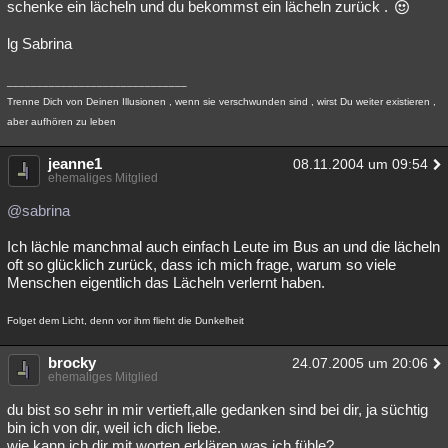
schenke ein lächeln und du bekommst ein lächeln zurück .
lg Sabrina
______________________________
Trenne Dich von Deinen Illusionen , wenn sie verschwunden sind , wirst Du weiter existieren ,
aber aufhören zu leben
jeanne1
08.11.2004 um 09:54
ehemaliges Mitglied
@sabrina
Ich lächle manchmal auch einfach Leute im Bus an und die lächeln
oft so glücklich zurück, dass ich mich frage, warum so viele
Menschen eigentlich das Lächeln verlernt haben.
Folget dem Licht, denn vor ihm flieht die Dunkelheit
brocky
24.07.2005 um 20:06
ehemaliges Mitglied
du bist so sehr in mir vertieft,alle gedanken sind bei dir, ja süchtig
bin ich von dir, weil ich dich liebe.
wie kann ich dir mit worten erklären,was ich fühle?