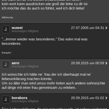
kein wort kann ausdrücken wie groß die liebe zu dir ist.
ich möchte das du auch so fühlst, weil ich dich liebe!
AB/brocky
wuwei
27.07.2005 um 04:31
ehemaliges Mitglied
"...immer wieder was besonderes." Das wäre mal was
besonderes.
Kämpfe!
aero
20.09.2015 um 00:59
ehemaliges Mitglied
Ich wünschte ich hätte ne´ frau der ich überhaupt mal ne´
liebeserklärung machen könnte.
Um so älter man wird umso mehr treten auch andere sehnsüchte
auf dinge mit einer frau gemeinsam zu erleben.
borabora
20.09.2015 um 01:02
ehemaliges Mitglied