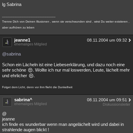
lg Sabrina
______________________________
Trenne Dich von Deinen Illusionen , wenn sie verschwunden sind , wirst Du weiter existieren ,
aber aufhören zu leben
jeanne1
08.11.2004 um 09:32
ehemaliges Mitglied
@sabrina
Schon ein Lächeln ist eine Liebeserklärung, und dazu noch eine
sehr schöne
. Wollte ich nur mal loswerden, Leute, lächelt mehr
und ehrlicher
.
Folget dem Licht, denn vor ihm flieht die Dunkelheit
sabrina^
08.11.2004 um 09:51
ehemaliges Mitglied
Diskussionsleiter
@
jeanne
ich finde es wunderbar wenn man angelächelt wird und dabei in
strahlende augen blickt !