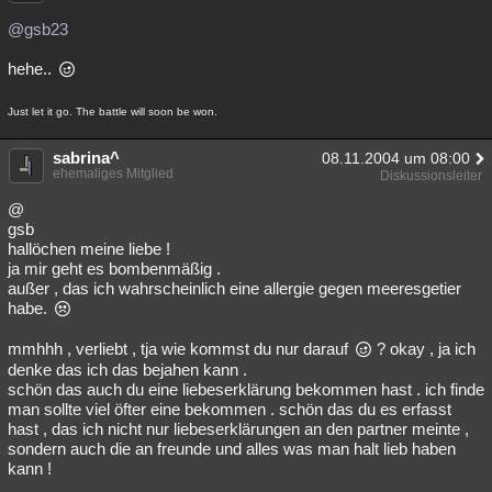
Besucht
Teilgenommen
Alle
Neue
Geschlossen
@gsb23
Lesenswert
Schlüsselwörter
hehe..
Just let it go. The battle will soon be won.
sabrina^
08.11.2004 um 08:00
ehemaliges Mitglied
Diskussionsleiter
@
gsb
hallöchen meine liebe !
ja mir geht es bombenmäßig .
außer , das ich wahrscheinlich eine allergie gegen meeresgetier
habe.
mmhhh , verliebt , tja wie kommst du nur darauf
? okay , ja ich
denke das ich das bejahen kann .
schön das auch du eine liebeserklärung bekommen hast . ich finde
man sollte viel öfter eine bekommen . schön das du es erfasst
hast , das ich nicht nur liebeserklärungen an den partner meinte ,
sondern auch die an freunde und alles was man halt lieb haben
kann !