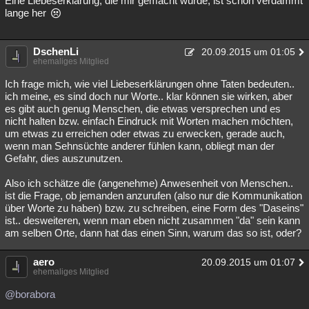
Eine Liebeserklärung, die mir gemacht wurde, ist schon verdammt
lange her
DschenLi
20.09.2015 um 01:05
ehemaliges Mitglied
Ich frage mich, wie viel Liebeserklärungen ohne Taten bedeuten..
ich meine, es sind doch nur Worte.. klar können sie wirken, aber
es gibt auch genug Menschen, die etwas versprechen und es
nicht halten bzw. einfach Eindruck mit Worten machen möchten,
um etwas zu erreichen oder etwas zu erwecken, gerade auch,
wenn man Sehnsüchte anderer fühlen kann, obliegt man der
Gefahr, dies auszunutzen.
Also ich schätze die (angenehme) Anwesenheit von Menschen..
ist die Frage, ob jemanden anzurufen (also nur die Kommunikation
über Worte zu haben) bzw. zu schreiben, eine Form des "Daseins"
ist.. desweiteren, wenn man eben nicht zusammen "da" sein kann
am selben Orte, dann hat das einen Sinn, warum das so ist, oder?
aero
20.09.2015 um 01:07
ehemaliges Mitglied
@borabora