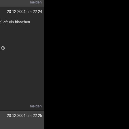
melden
20.12.2004 um 22:24
z" oft ein bisschen
.
melden
20.12.2004 um 22:25