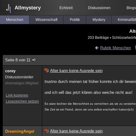
Allmystery
Echtzeit
Diskussionen
Blogs
Menschen
Wissenschaft
Politik
Mystery
Kriminalfäl
Alt
203 Beiträge
▪ Schlüsselwört
Rubrik Menschen
Seite 8 von 11
Alter kann keine Ausrede sein
corey
Diskussionsleiter
trustno durch meinen tat früher konnte ich dir bewe
ehemaliges Mitglied
und ich will das jetzt klären also weiche nicht aus!
Link kopieren
Lesezeichen setzen
Es wäre leichter die Menschheit zu vernichten als sie zu verstehe
Die Zeit ist ein Feind, denn wir uns selbst erschaffen haben(ich)
Alter kann keine Ausrede sein
DreamingAngel