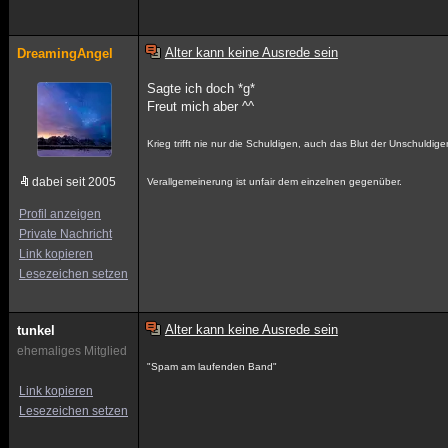
Alter kann keine Ausrede sein
DreamingAngel
Sagte ich doch *g*
Freut mich aber ^^
Krieg trifft nie nur die Schuldigen, auch das Blut der Unschuldig
dabei seit 2005
Verallgemeinerung ist unfair dem einzelnen gegenüber.
Profil anzeigen
Private Nachricht
Link kopieren
Lesezeichen setzen
Alter kann keine Ausrede sein
tunkel
ehemaliges Mitglied
"Spam am laufenden Band"
Link kopieren
Lesezeichen setzen