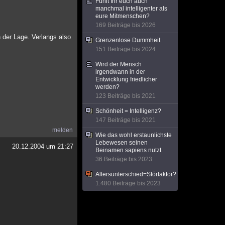
Fühlt Ihr euch auch
manchmal intelligenter als
eure Mitmenschen?
169 Beiträge bis 2026
 der Lage. Verlangs also
Grenzenlose Dummheit
151 Beiträge bis 2024
Wird der Mensch
irgendwann in der
Entwicklung friedlicher
werden?
123 Beiträge bis 2021
Schönheit = Intelligenz?
147 Beiträge bis 2021
melden
Wie das wohl erstaunlichste
Lebewesen seinen
20.12.2004 um 21:27
Beinamen sapiens nutzt
36 Beiträge bis 2023
Altersunterschied=Störfaktor?
1.480 Beiträge bis 2023