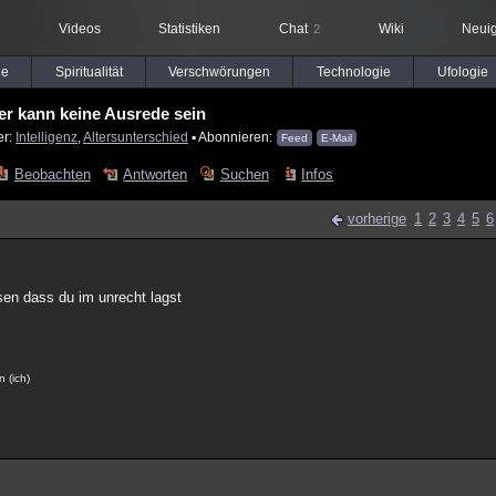
Videos
Statistiken
Chat
Wiki
Neuig
2
le
Spiritualität
Verschwörungen
Technologie
Ufologie
er kann keine Ausrede sein
er:
Intelligenz
,
Altersunterschied
▪ Abonnieren:
Feed
E-Mail
Beobachten
Antworten
Suchen
Infos
vorherige
1
2
3
4
5
6
isen dass du im unrecht lagst
n (ich)