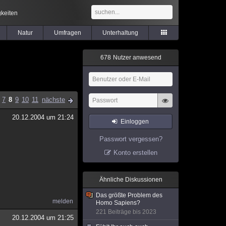
keiten
Natur
Umfragen
Unterhaltung
6
7
8
Nutzer anwesend
7
8
9
10
11
nächste
20.12.2004 um 21:24
Einloggen
Passwort vergessen?
Konto erstellen
Ähnliche Diskussionen
Das größte Problem des
melden
Homo Sapiens?
221 Beiträge bis 2023
20.12.2004 um 21:25