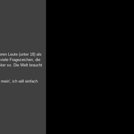
ren Leute (unter 18) als
viele Fragezeichen, die
ter so. Die Welt braucht
mein', ich will einfach