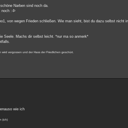
 schöne Narben sind noch da.
t noch :-Þ
o1, von wegen Frieden schließen. Wie man sieht, bist du dazu selbst nicht in
ie Seele. Machs dir selbst leicht. *nur ma so anmerk*
tfalls.
en wird vergossen und der Hass der Friedlichen geschürt.
genauso wie ich
n (ich)