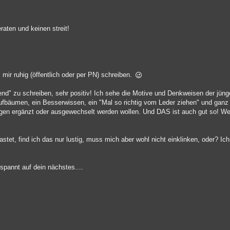
raten und keinen streit!
 mir ruhig (öffentlich oder per PN) schreiben.
end" zu schreiben, sehr positiv! Ich sehe die Motive und Denkweisen der jünge
Aufbäumen, ein Besserwissen, ein "Mal so richtig vom Leder ziehen" und ganz 
gen ergänzt oder ausgewechselt werden wollen. Und DAS ist auch gut so! Wei
tet, find ich das nur lustig, muss mich aber wohl nicht einklinken, oder? Ich 
spannt auf dein nächstes....