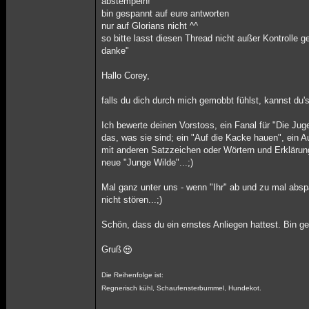
abstempeln!
bin gespannt auf eure antworten
nur auf Glorians nicht ^^
so bitte lasst diesen Thread nicht außer Kontrolle ge
danke"
Hallo Corey,
falls du dich durch mich gemobbt fühlst, kannst du's
Ich bewerte deinen Vorstoss, ein Fanal für "Die Jug
das, was sie sind; ein "Auf die Kacke hauen", ein 
mit anderen Satzzeichen oder Wörtern und Erklärun
neue "Junge Wilde"...;)
Mal ganz unter uns - wenn "Ihr" ab und zu mal abspas
nicht stören...;)
Schön, dass du ein ernstes Anliegen hattest. Bin ge
Gruß
Die Reihenfolge ist:
Regnerisch kühl, Schaufensterbummel, Hundekot.