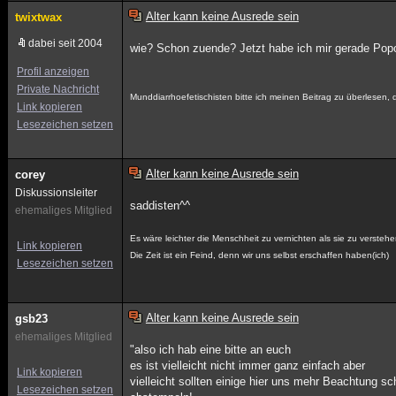
Alter kann keine Ausrede sein
twixtwax
dabei seit 2004
wie? Schon zuende? Jetzt habe ich mir gerade Popc
Profil anzeigen
Private Nachricht
Munddiarrhoefetischisten bitte ich meinen Beitrag zu überlesen,
Link kopieren
Lesezeichen setzen
Alter kann keine Ausrede sein
corey
Diskussionsleiter
saddisten^^
ehemaliges Mitglied
Es wäre leichter die Menschheit zu vernichten als sie zu verstehe
Link kopieren
Die Zeit ist ein Feind, denn wir uns selbst erschaffen haben(ich)
Lesezeichen setzen
Alter kann keine Ausrede sein
gsb23
ehemaliges Mitglied
"also ich hab eine bitte an euch
es ist vielleicht nicht immer ganz einfach aber
Link kopieren
vielleicht sollten einige hier uns mehr Beachtung s
Lesezeichen setzen