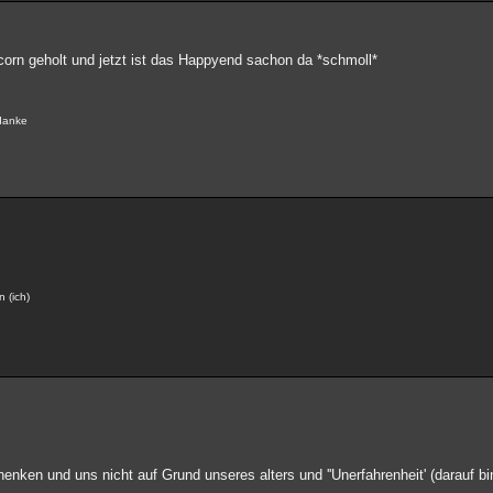
orn geholt und jetzt ist das Happyend sachon da *schmoll*
 danke
n (ich)
chenken und uns nicht auf Grund unseres alters und ''Unerfahrenheit' (darauf 