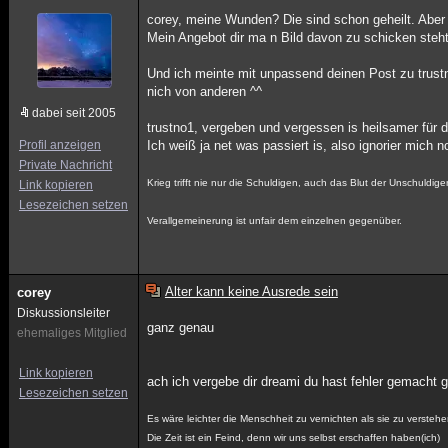
corey, meine Wunden? Die sind schon geheilt. Aber
Mein Angebot dir ma n Bild davon zu schicken steh
Und ich meinte mit unpassend deinen Post zu trustn
nich von anderen ^^
dabei seit 2005
trustno1, vergeben und vergessen is heilsamer für d
Profil anzeigen
Ich weiß ja net was passiert is, also ignorier mich no
Private Nachricht
Krieg trifft nie nur die Schuldigen, auch das Blut der Unschuldig
Link kopieren
Lesezeichen setzen
Verallgemeinerung ist unfair dem einzelnen gegenüber.
Alter kann keine Ausrede sein
corey
Diskussionsleiter
ganz genau
ehemaliges Mitglied
Link kopieren
ach ich vergebe dir dreami du hast fehler gemacht 
Lesezeichen setzen
Es wäre leichter die Menschheit zu vernichten als sie zu verstehe
Die Zeit ist ein Feind, denn wir uns selbst erschaffen haben(ich)