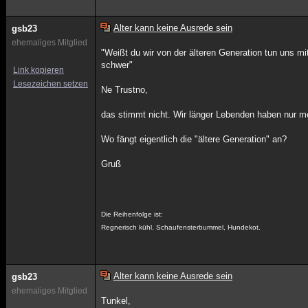
Alter kann keine Ausrede sein
gsb23
ehemaliges Mitglied
"Weißt du wir von der älteren Generation tun uns mit
schwer"
Link kopieren
Lesezeichen setzen
Ne Trustno,
das stimmt nicht. Wir länger Lebenden haben nur 
Wo fängt eigentlich die "ältere Generation" an?
Gruß
Die Reihenfolge ist:
Regnerisch kühl, Schaufensterbummel, Hundekot.
Alter kann keine Ausrede sein
gsb23
ehemaliges Mitglied
Tunkel,