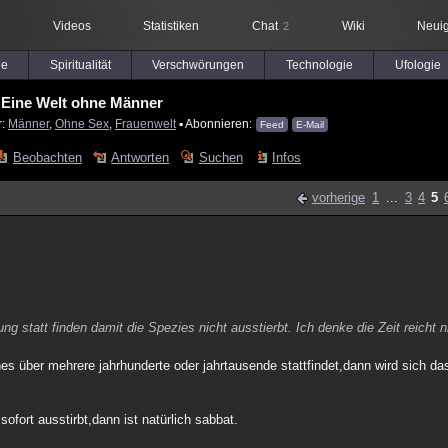
Videos
Statistiken
Chat
Wiki
Neuig
2
le
Spiritualität
Verschwörungen
Technologie
Ufologie
Eine Welt ohne Männer
r:
Männer
,
Ohne Sex
,
Frauenwelt
▪ Abonnieren:
Feed
E-Mail
Beobachten
Antworten
Suchen
Infos
vorherige
1
...
3
4
5
g statt finden damit die Spezies nicht ausstierbt. Ich denke die Zeit reicht n
über mehrere jahrhunderte oder jahrtausende stattfindet,dann wird sich das
ofort ausstirbt,dann ist natürlich sabbat.