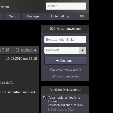
keiten
Natur
Umfragen
Unterhaltung
5
2
2
Nutzer anwesend
6
7
15
...
24
nächste
13.05.2010 um 17:18
Einloggen
Passwort vergessen?
Konto erstellen
icht dafür.
Ähnliche Diskussionen
 mit sicherheit auch auf
Yoga - unterschiedliche
Formen zu
unterschiedlichen Zeiten?
8 Beiträge bis 2024