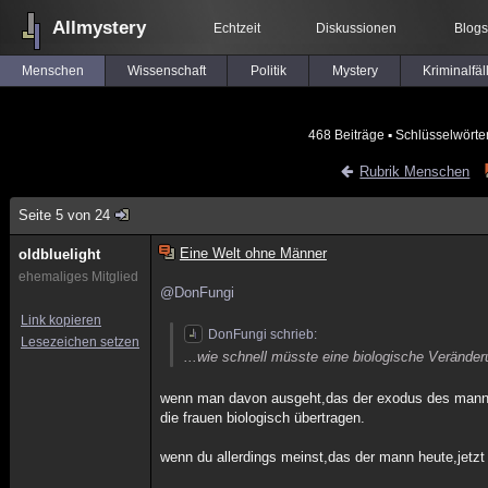
Allmystery
Echtzeit
Diskussionen
Blogs
Menschen
Wissenschaft
Politik
Mystery
Kriminalfäl
468 Beiträge
▪ Schlüsselwörte
Rubrik Menschen
Seite 5 von 24
Eine Welt ohne Männer
oldbluelight
ehemaliges Mitglied
@DonFungi
Link kopieren
DonFungi schrieb:
Lesezeichen setzen
...wie schnell müsste eine biologische Veränderun
wenn man davon ausgeht,das der exodus des mannes 
die frauen biologisch übertragen.
wenn du allerdings meinst,das der mann heute,jetzt s