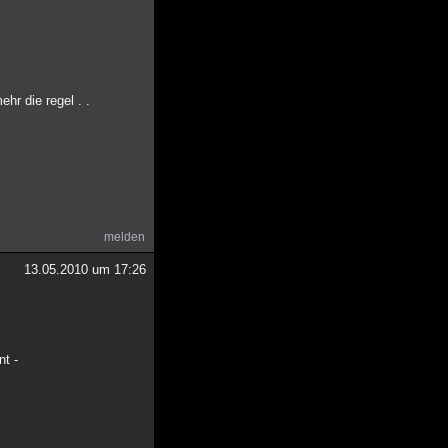
hr die regel . .
melden
13.05.2010 um 17:26
nt -