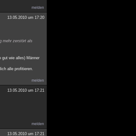
melden
13.05.2010 um 17:20
g mehr zerstört als
o gut wie alles) Männer
ch alle profitieren.
melden
13.05.2010 um 17:21
melden
13.05.2010 um 17:21