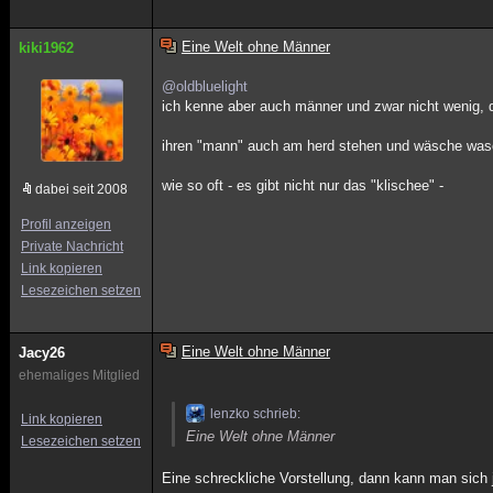
Eine Welt ohne Männer
kiki1962
@oldbluelight
ich kenne aber auch männer und zwar nicht wenig, d
ihren "mann" auch am herd stehen und wäsche wasc
wie so oft - es gibt nicht nur das "klischee" -
dabei seit 2008
Profil anzeigen
Private Nachricht
Link kopieren
Lesezeichen setzen
Eine Welt ohne Männer
Jacy26
ehemaliges Mitglied
lenzko schrieb:
Link kopieren
Eine Welt ohne Männer
Lesezeichen setzen
Eine schreckliche Vorstellung, dann kann man sich j