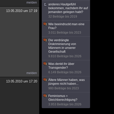
melden
anderes Hautgefühl
bekommen, nachdem Ihr auf
13.05.2010 um 17:19
jemanden gelegen habt?
32 Beiträge bis 2019
Wie beeindruckt man eine
Frau?
3.011 Beiträge bis 2023
Die verdrängte
Diskriminierung von
Männern in unserer
Gesellschaft
9.810 Beiträge bis 2026
Was denkt ihr über
Transgender?
6.149 Beiträge bis 2026
melden
Ältere Männer haben, was
13.05.2010 um 17:20
jüngere nicht haben...
980 Beiträge bis 2023
Feminismus =
Gleichberechtigung?
3.953 Beiträge bis 2026