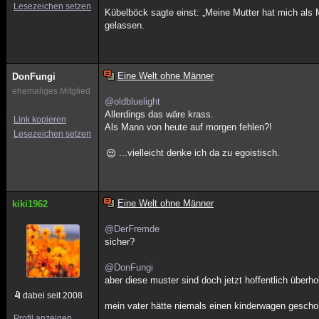
Lesezeichen setzen
Kübelböck sagte einst: „Meine Mutter hat mich als 
gelassen.
Eine Welt ohne Männer
DonFungi
ehemaliges Mitglied
@oldbluelight
Allerdings das wäre krass.
Link kopieren
Als Mann von heute auf morgen fehlen?!
Lesezeichen setzen
...vielleicht denke ich da zu egoistisch.
Eine Welt ohne Männer
kiki1962
@DerFremde
sicher?
@DonFungi
aber diese muster sind doch jetzt hoffentlich überhol
dabei seit 2008
mein vater hätte niemals einen kinderwagen geschob
Profil anzeigen