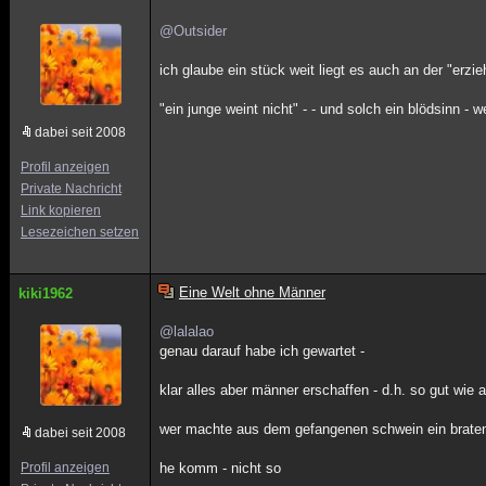
@Outsider
ich glaube ein stück weit liegt es auch an der "erz
"ein junge weint nicht" - - und solch ein blödsinn 
dabei seit 2008
Profil anzeigen
Private Nachricht
Link kopieren
Lesezeichen setzen
Eine Welt ohne Männer
kiki1962
@lalalao
genau darauf habe ich gewartet -
klar alles aber männer erschaffen - d.h. so gut wie a
wer machte aus dem gefangenen schwein ein braten? 
dabei seit 2008
Profil anzeigen
he komm - nicht so