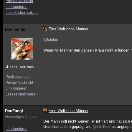
Private Nachricht
Link kopieren
Lesezeichen setzen
Eine Welt ohne Männer
DerFremde
@lalalao
Wenn wir Männer den ganzen Kram nicht erfunden hä
dabei seit 2009
Profil anzeigen
Private Nachricht
Link kopieren
Lesezeichen setzen
Eine Welt ohne Männer
DonFungi
ehemaliges Mitglied
Der Mann soll nicht weinen, er ist hart und hat sich 
Gesellschaftlich geprägt wie
@kiki1962
es angespro
Link kopieren