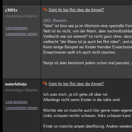
Geht ihr bei Rot über die Ampel?
z3001x
ehemaliges Mitglied
@El_Maestro
"Idiot" ist bzw war ja im Wortsinn eine spezielle F
Link kopieren
Nett ist es nicht, von der Mami, aber nachvollziehb
Lesezeichen setzen
Vielleicht war sie wütend? Ist nicht ganz ohne, das
vielleicht "der Mann ist ja auch bei Rot rüber", und
Kenn einige Beispiel wo Kinder fremden Erwachsenen
Erwachsenen wollt ich auch nicht stecken.
Nunja ist aber bestimmt jedem schon mal passiert, a
Geht ihr bei Rot über die Ampel?
waterfalletje
ehemaliges Mitglied
Ich oute mich, ja ich gehe oft über rot.
Allerdings nicht wenn Kinder in die nähe sind.
Link kopieren
Lesezeichen setzen
Möchte wie so manche auch hier gerne mein eigene
Links schauen rechts schauen, links schauen kann
Finde so manche ampel überflüssig. Andere wiederu