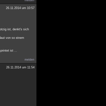
melden
26.11.2014 um 10:57
zig ist, denkt's sich
 Haut von so einem
intet ist ...
melden
26.11.2014 um 11:54