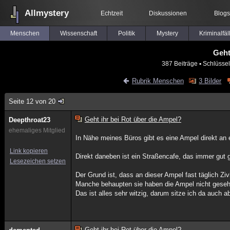
Allmystery
Echtzeit
Diskussionen
Blogs
Menschen
Wissenschaft
Politik
Mystery
Kriminalfäl
Geht
387 Beiträge
▪ Schlüssel
Rubrik Menschen
3 Bilder
Seite 12 von 20
Geht ihr bei Rot über die Ampel?
Deepthroat23
ehemaliges Mitglied
In Nähe meines Büros gibt es eine Ampel direkt an
Link kopieren
Direkt daneben ist ein Straßencafe, das immer gut ge
Lesezeichen setzen
Der Grund ist, dass an dieser Ampel fast täglich Zi
Manche behaupten sie haben die Ampel nicht gese
Das ist alles sehr witzig, darum sitze ich da auch
Geht ihr bei Rot über die Ampel?