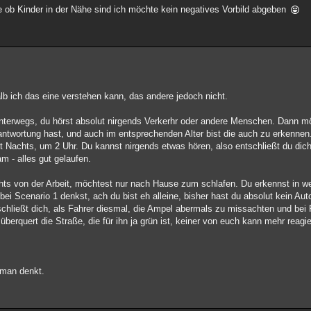
 ob Kinder in der Nähe sind ich möchte kein negatives Vorbild abgeben
lb ich das eine verstehen kann, das andere jedoch nicht.
unterwegs, du hörst absolut nirgends Verkerhr oder andere Menschen. Dann m
ntwortung hast, und auch im entsprechenden Alter bist die auch zu erkennen
st Nachts, um 2 Uhr. Du kannst nirgends etwas hören, also entschließt du dich
 - alles gut gelaufen.
ts von der Arbeit, möchtest nur nach Hause zum schlafen. Du erkennst in we
 bei Scenario 1 denkst, ach du bist eh alleine, bisher hast du absolut kein A
tschließt dich, als Fahrer diesmal, die Ampel abermals zu missachten und bei
erquert die Straße, die für ihn ja grün ist, keiner von euch kann mehr reagie
s man denkt.