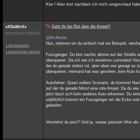
Klar ! Aber erst nachdem ich mich umgeschaut habe
Geht ihr bei Rot über die Ampel?
xXDaWnXx
ehemaliges Mitglied
@McMurdo
Nun, nehmen wir da einfach mal ein Beispiel, wesha
Link kopieren
Lesezeichen setzen
Fussgänger: Du bist nachts alleine auf der Straße 
überqueren. Da ich wie ich annehme zumindest Vera
der du gerade stehst rot, aber eben wie gesagt es i
überqueren, niemand hat was gesehen, kein Auto kam
Autofahrer: Quasi selbes Scenario, du kommst Nach
auf der du gerade fährst eine rote Ampel. Da du wie
jetzt lässt sich kein anderes Auto erkennen. Du en
urplötzlich kommt ein Fussgänger um die Ecke und üb
gelaufen.
Verstehst du jetzt? Und ja, sowas passiert öfter al