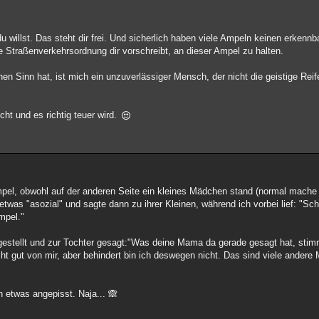
 willst. Das steht dir frei. Und sicherlich haben viele Ampeln keinen erkenn
e Straßenverkehrsordnung dir vorschreibt, an dieser Ampel zu halten.
inen Sinn hat, ist mich ein unzuverlässiger Mensch, der nicht die geistige Re
cht und es richtig teuer wird.
Ampel, obwohl auf der anderen Seite ein kleines Mädchen stand (normal mache 
twas "asozial" und sagte dann zu ihrer Kleinen, während ich vorbei lief: "Sc
Ampel."
gestellt und zur Tochter gesagt:"Was deine Mama da gerade gesagt hat, stim
cht gut von mir, aber behindert bin ich deswegen nicht. Das sind viele ander
h etwas angepisst. Naja... 🙈