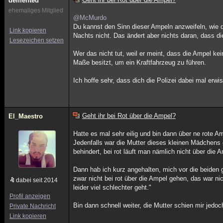
demented
ehemaliges Mitglied
@McMurdo
Du kannst den Sinn dieser Ampeln anzweifeln, wie du
Link kopieren
Nachts nicht. Das ändert aber nichts daran, dass di
Lesezeichen setzen
Wer das nicht tut, weil er meint, dass die Ampel ke
Maße besitzt, um ein Kraftfahrzeug zu führen.
Ich hoffe sehr, dass dich die Polizei dabei mal erwis
Geht ihr bei Rot über die Ampel?
El_Maestro
Hatte es mal sehr eilig und bin dann über ne rote 
Jedenfalls war die Mutter dieses kleinen Mädchens e
behindert, bei rot läuft man nämlich nicht über die 
Dann hab ich kurz angehalten, mich vor die beiden 
zwar nicht bei rot über die Ampel gehen, das war ni
dabei seit 2014
leider viel schlechter geht."
Profil anzeigen
Bin dann schnell weiter, die Mutter schien mir jedoc
Private Nachricht
Link kopieren