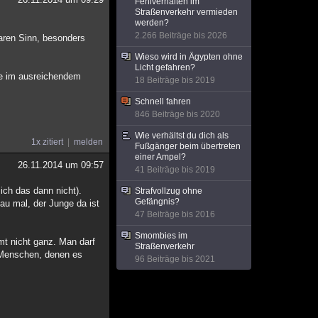
Fehlverhalten im
Straßenverkehr vermieden
werden?
2.266 Beiträge bis 2026
baren Sinn, besonders
Wieso wird in Ägypten ohne
Licht gefahren?
ife im ausreichendem
18 Beiträge bis 2019
Schnell fahren
846 Beiträge bis 2020
Wie verhältst du dich als
1x zitiert
melden
Fußgänger beim übertreten
einer Ampel?
26.11.2014 um 09:57
41 Beiträge bis 2019
ich das dann nicht).
Strafvollzug ohne
Gefängnis?
hau mal, der Junge da ist
47 Beiträge bis 2016
Smombies im
mt nicht ganz. Man darf
Straßenverkehr
e Menschen, denen es
96 Beiträge bis 2021