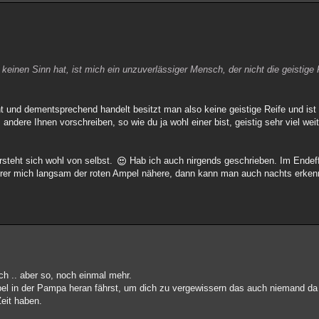
l keinen Sinn hat, ist mich ein unzuverlässiger Mensch, der nicht die geistig
t und dementsprechend handelt besitzt man also keine geistige Reife und ist 
dere Ihnen vorschreiben, so wie du ja wohl einer bist, geistig sehr viel wei
rsteht sich wohl von selbst.
Hab ich auch nirgends geschrieben. Im Endeff
fahrer mich langsam der roten Ampel nähere, dann kann man auch nachts erkenn
ich .. aber so, noch einmal mehr.
 in der Pampa heran fährst, um dich zu vergewissern das auch niemand da is
Zeit haben.