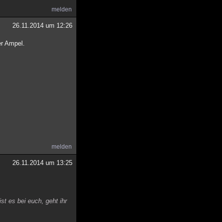
melden
26.11.2014 um 12:26
er Ampel.
melden
26.11.2014 um 13:25
st es bei euch, geht ihr