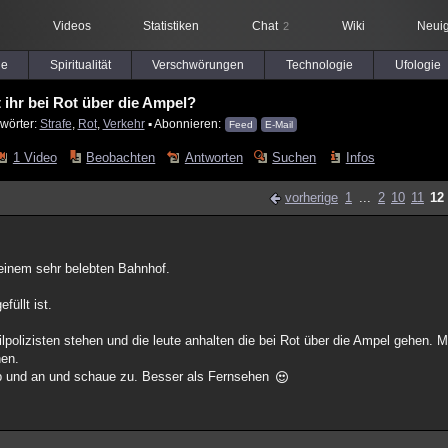
Videos
Statistiken
Chat
Wiki
Neuig
2
le
Spiritualität
Verschwörungen
Technologie
Ufologie
 ihr bei Rot über die Ampel?
wörter:
Strafe
,
Rot
,
Verkehr
▪ Abonnieren:
Feed
E-Mail
1 Video
Beobachten
Antworten
Suchen
Infos
vorherige
1
...
2
10
11
12
 einem sehr belebten Bahnhof.
füllt ist.
vilpolizisten stehen und die leute anhalten die bei Rot über die Ampel gehen.
hen.
 ab und an und schaue zu. Besser als Fernsehen