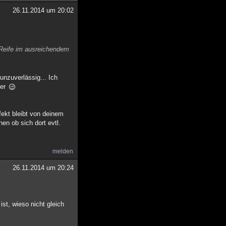
26.11.2014 um 20:02
e Reife im ausreichendem
unzuverlässig... Ich
ter
ekt bleibt von deinem
en ob sich dort evtl.
melden
26.11.2014 um 20:24
t, wieso nicht gleich