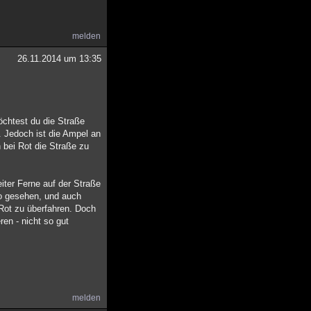
melden
26.11.2014 um 13:35
öchtest du die Straße
. Jedoch ist die Ampel an
 bei Rot die Straße zu
iter Ferne auf der Straße
uto gesehen, und auch
 Rot zu überfahren. Doch
ren - nicht so gut
melden