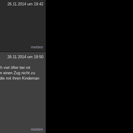
26.11.2014 um 19:42
melden
26.11.2014 um 19:50
 viel öfter bei rot
m einen Zug nicht zu
ie mit ihren Kindernan
melden