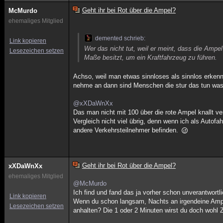
Geht ihr bei Rot über die Ampel?
McMurdo
ehemaliges Mitglied
demented schrieb:
Link kopieren
Wer das nicht tut, weil er meint, dass die Ampe
Lesezeichen setzen
Maße besitzt, um ein Kraftfahrzeug zu führen.
Achso, weil man etwas sinnloses als sinnlos erkenn
nehme an dann sind Menschen die stur das tun was an
@xXDaWnXx
Das man nicht mit 100 über die rote Ampel knallt ve
Vergleich nicht viel übrig, denn wenn ich als Auto
andere Verkehrsteilnehmer befinden.
Geht ihr bei Rot über die Ampel?
xXDaWnXx
ehemaliges Mitglied
@McMurdo
Ich find und fand das ja vorher schon unverantwortl
Link kopieren
Wenn du schon langsam, Nachts an irgendeine Ampel
Lesezeichen setzen
anhalten? Die 1 oder 2 Minuten wirst du doch wohl 