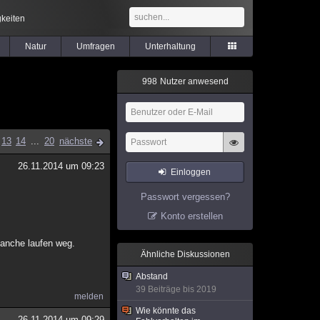
keiten
Natur
Umfragen
Unterhaltung
9
9
8
Nutzer anwesend
13
14
...
20
nächste
26.11.2014 um 09:23
Einloggen
Passwort vergessen?
Konto erstellen
 Manche laufen weg.
Ähnliche Diskussionen
Abstand
39 Beiträge bis 2019
melden
Wie könnte das
26.11.2014 um 09:29