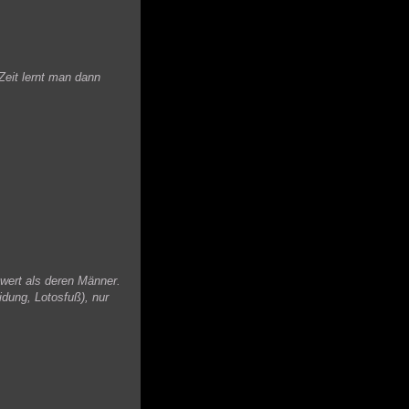
Zeit lernt man dann
wert als deren Männer.
dung, Lotosfuß), nur