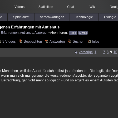
s
Videos
Statistiken
Chat
Wiki
Neuig
le
Spiritualität
Verschwörungen
Technologie
Ufologie
genen Erfahrungen mit Autismus
:
Erfahrungen
,
Autismus
,
Asperger
▪ Abonnieren:
Feed
E-Mail
3 Videos
Beobachten
Antworten
Suchen
Infos
vorherige
1
...
7
8
9
10
enschen, weil der Autist für sich selbst ja zufrieden ist. Die Logik, der "no
 wenn man sich mal genauer die verschiedenen Aspekte, der sogannten Logi
Betrachtung, gar nicht mehr so logisch - und so ergeht es einem Autisten tag