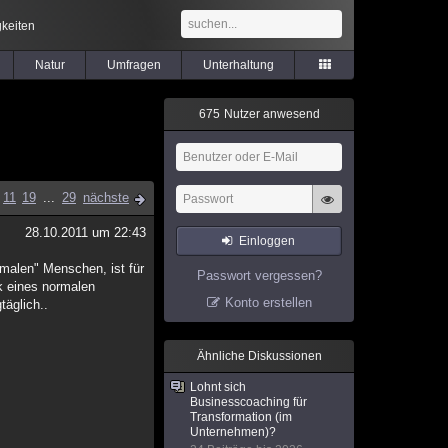
keiten
Natur
Umfragen
Unterhaltung
6
7
5
Nutzer anwesend
11
19
...
29
nächste
28.10.2011 um 22:43
Einloggen
rmalen" Menschen, ist für
Passwort vergessen?
k eines normalen
Konto erstellen
täglich..
Ähnliche Diskussionen
Lohnt sich
Businesscoaching für
Transformation (im
Unternehmen)?