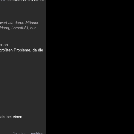
wert als deren Männer.
dung, Lotosfuß), nur
er an
 größten Probleme, da die
als bei einen
1x zitiert
melden