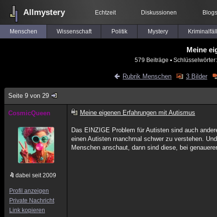
Allmystery
Echtzeit
Diskussionen
Blog
Menschen
Wissenschaft
Politik
Mystery
Kriminalfäl
Meine ei
579 Beiträge
▪ Schlüsselwörter
Rubrik Menschen
3 Bilder
Seite 9 von 29
Meine eigenen Erfahrungen mit Autismus
CosmicQueen
Das EINZIGE Problem für Autisten sind auch andere M
einen Autisten manchmal schwer zu verstehen. Und
Menschen anschaut, dann sind diese, bei genauerer 
dabei seit 2009
Profil anzeigen
Private Nachricht
Link kopieren