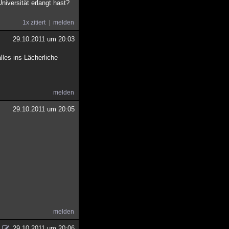
niversität erlangt hast?
1x zitiert
melden
29.10.2011 um 20:03
lles ins Lächerliche
melden
29.10.2011 um 20:05
melden
29.10.2011 um 20:06