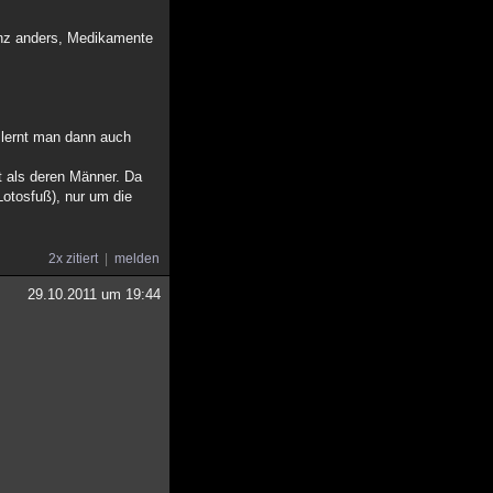
ganz anders, Medikamente
 lernt man dann auch
t als deren Männer. Da
Lotosfuß), nur um die
2x zitiert
melden
29.10.2011 um 19:44