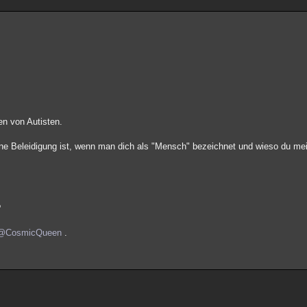
n von Autisten.
h eine Beleidigung ist, wenn man dich als "Mensch" bezeichnet und wieso du m
?
@CosmicQueen
.