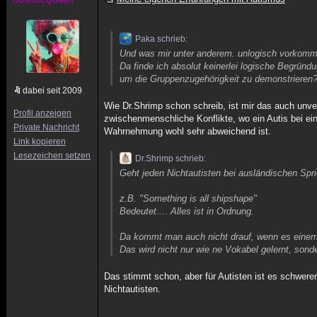
Paka schrieb:
Und was mir unter anderem. unlogisch vorkommt,
Da finde ich absolut keinerlei logische Begrün
um die Gruppenzugehörigkeit zu demonstrieren
dabei seit 2009
Wie Dr.Shrimp schon schreib, ist mir das auch unve
Profil anzeigen
zwischenmenschliche Konflikte, wo ein Autis bei ein
Private Nachricht
Wahrnehmung wohl sehr abweichend ist.
Link kopieren
Lesezeichen setzen
Dr.Shrimp schrieb:
Geht jeden Nichtautisten bei ausländischen Spr
z.B. "Something is all shipshape"
Bedeutet.... Alles ist in Ordnung.
Da kommt man auch nicht drauf, wenn es einem
Das wird nicht nur wie ne Vokabel gelernt, sond
Das stimmt schon, aber für Autisten ist es schwerer
Nichtautisten.