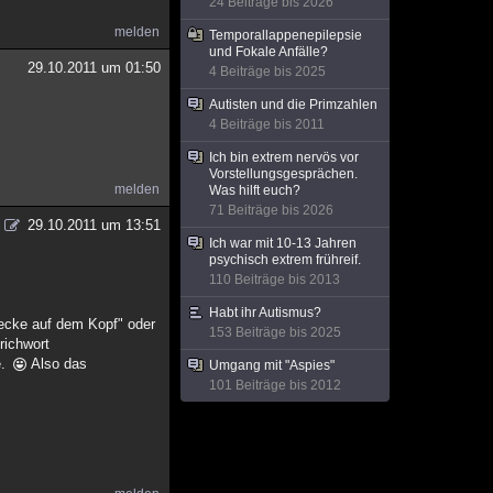
24 Beiträge bis 2026
melden
Temporallappenepilepsie
und Fokale Anfälle?
29.10.2011 um 01:50
4 Beiträge bis 2025
Autisten und die Primzahlen
4 Beiträge bis 2011
Ich bin extrem nervös vor
Vorstellungsgesprächen.
melden
Was hilft euch?
71 Beiträge bis 2026
29.10.2011 um 13:51
Ich war mit 10-13 Jahren
psychisch extrem frühreif.
110 Beiträge bis 2013
Habt ihr Autismus?
 Decke auf dem Kopf" oder
153 Beiträge bis 2025
richwort
e.
Also das
Umgang mit "Aspies"
101 Beiträge bis 2012