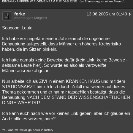
EINSAM KÄMPFEN WIR GEMEINSAM FÜR DAS EINE...(zu Erinnerung an einen Freund)
forke
13.08.2005 um 01:40
ehemaliges Mitglied
Soooooo, Leute!
Ich habe vor ungefähr einem Jahr einmal die ungeheure
Behauptung aufgestellt, dass Männer ein höheres Krebsrisiko
haben, die im Sitzen pinkeln.
Ich hatte damals keine Beweise dafür (kein Link, keine Beweise -
seltsame Leute hier). So wurde es also als verzweilfte
Männerausrede abgetan.
Nun arbeite ich als ZIVI in einem KRANKENHAUS und mit dem
STATIONSARZT bin ich letzt durch Zufall mal wieder auf dieses
Thema gekommen und er hat mir tatsächlich bestätigt, dass die
Behauptung NACH DEM STAND DER WISSENSCHAFTLICHEN
DINGE WAHR IST!
Ich kann euch nach wie vor keinen Link geben, aber ich glaube ein
Arzt sollte es wissen, oder?
You and me will all go down in history,