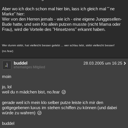
Aber wo ich doch schon mal hier bin, lass ich gleich mal "´ne
Marke" hier:
Wer von den Herren jemals - wie ich - eine eigene Junggesellen-
Bude hatte, und sein Klo allein putzen musste (nicht Mama oder
Frau), wird die Vorteile des "Hinsetzens" erkannt haben.
Wer dumm stirbt, hat vielleicht besser gelebt ... wer schlau lebt, stirbt vielleicht besser!
(no.fear)
buddel
28.03.2005 um 16:25
ehemaliges Mitglied
moin
jo, lol
weil du n mädchen bist, no.fear
gerade weil ich mein klo selber putze leiste ich mir den
gottgegebenen luxus im stehen schiffen zu können (und dabei
würde zu wahren)
buddel