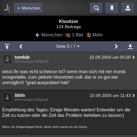
Menschen
Bereiche
Klositzer
124 Beiträge
Echtzeit
Diskussionen
Blogs
Videos
Statistiken
Menschen
1 Bild
Mehr
Chat
Wiki
Neuigkeiten
Seite
5
/ 7
meine Rubriken
tombär
15.09.2004 um 05:00
Menschen
Wissenschaft
Politik
Mystery
Kriminalfälle
ehemaliges Mitglied
Spiritualität
Verschwörungen
Technologie
Ufologie
wisst ihr was echt scheisse ist? wenn man sich mit ner mords
morgenlatte, zum pinkeln hinsetzten soll. das is so gut wie
unmöglich! *grad ausprobiert hab*
Natur
Umfragen
Unterhaltung
weitere Rubriken
lillith
15.09.2004 um 11:43
ehemaliges Mitglied
Philosophie
Träume
Orte
Esoterik
Literatur
Empfehlung des Tages: Einige Minuten warten! Entweder um die
Astronomie
Helpdesk
Gruppen
Gaming
Filme
Zeit zu nutzen oder die Zeit das Problem beheben zu lassen;)
Musik
Clash
Verbesserungen
Allmystery
English
Wenn du Hufgetrappel hörst, denk nicht zuerst an ein Zepra
Übersichten