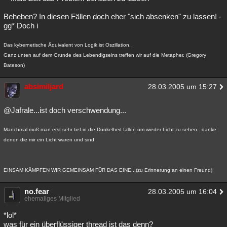
Beheben? In diesen Fällen doch eher "sich absenken" zu lassen! -
gg* Doch i
Das kybernetische Äquivalent von Logik ist Oszillation.
Ganz unten auf dem Grunde des Lebendigseins treffen wir auf die Metapher. (Gregory
Bateson)
absimiljard
28.03.2005 um 15:27
@Jafrale...ist doch verschwendung...
Manchmal muß man erst sehr tief in die Dunkelheit fallen um wieder Licht zu sehen...danke
denen die mir ein Licht waren und sind
EINSAM KÄMPFEN WIR GEMEINSAM FÜR DAS EINE...(zu Erinnerung an einen Freund)
no.fear
28.03.2005 um 16:04
ehemaliges Mitglied
*lol*
was für ein überflüssiger thread ist das denn?