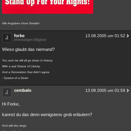
Alle Angaben ohne Gewähr
forke
13.08.2005 um 01:52
ehemaliges Mitglied
Wieso glaubt das niemand?
You and me will all go down in history,
With a sad Statue of Liberty,
And a Generation that didn't agree.
- System of a Down
cembalo
13.08.2005 um 01:59
Hi Forke,
kannst du das denn wenigstens grob erläutern?
And still she sings