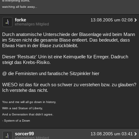
til everything burns,
watching all fade away...
forke
13.08.2005 um 02:08
ehemaliges Mitglied
Durch anatomische Unterschiede der Blasenlage wird beim Mann
im Sitzen nicht die gesamte Blase entleert. Das bedeudet, dass
Etwas Harn in der Blase zurückbleibt.
Dieser 'Restsatz' Urin ist eine Keimquelle für Erreger. Dadruch
steigt das Krebs-Risiko.
@ die Feministen und fanatische Sitzpinkler hier
WIESO ist das für euch so schwer zu verstehen bzw. zu glauben?
Ich verstehe das nicht.
You and me will all go down in history,
With a sad Statue of Liberty,
And a Generation that didn't agree.
- System of a Down
sorcer99
13.08.2005 um 03:41
ehemaliges Mitglied