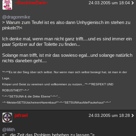
~DoctrineDark~
24.03.2005 um 18:04
Besucht
Teilgenommen
Alle
Neue
Geschlossen
@dragonmike
Lesenswert
Schlüsselwörter
> Warum zum Teufel ist es also dann Unhygienisch im stehen zu
pinkeln?!<
Ich denke mal, wenn man nicht ganz trifft....und es sind immer ein
paar Spritzer auf der Toilette zu finden...
Solange man trifft, ist mir das sowieso egal...und solange natürlich
nichts daneben geht....
°*~*°Es ist der Sieg über sich selbst. Nur wenn man sich selbst besiegt hat, ist man in der
Lage,
Körper und Geist zu vereinen und vollkommen zu nutzen...°*~*°RESPEKT UND
ROBUSTHEIT°~*~°
°~*~°SETSUNA & die Dritte Ebene°~*~°...
~*~MeisterSETSUsicheinenHarembaut*°~*~°SETSUNAaufdiePaukehaut°~*~°
jafrael
24.03.2005 um 18:28
@lillith
<"...die Zeit das Problem beheben zu lassen ">