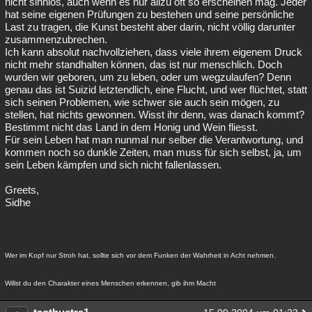
nicht sinnlos, auch wenn es nur allzu oft so erscheinen mag. Jeder
hat seine eigenen Prüfungen zu bestehen und seine persönliche
Last zu tragen, die Kunst besteht aber darin, nicht völlig darunter
zusammenzubrechen.
Ich kann absolut nachvollziehen, dass viele ihrem eigenem Druck
nicht mehr standhalten können, das ist nur menschlich. Doch
wurden wir geboren, um zu leben, oder um wegzulaufen? Denn
genau das ist Suizid letztendlich, eine Flucht, und wer flüchtet, statt
sich seinen Problemen, wie schwer sie auch sein mögen, zu
stellen, hat nichts gewonnen. Wisst ihr denn, was danach kommt?
Bestimmt nicht das Land in dem Honig und Wein fliesst.
Für sein Leben hat man nunmal nur selber die Verantwortung, und
kommen noch so dunkle Zeiten, man muss für sich selbst, ja, um
sein Leben kämpfen und sich nicht fallenlassen.
Greets,
Sidhe
Wer im Kopf nur Stroh hat, sollte sich vor dem Funken der Wahrheit in Acht nehmen.
Willst du den Charakter eines Menschen erkennen, gib ihm Macht