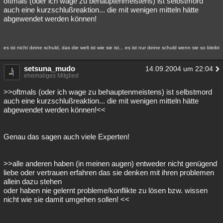
oftmals (oder ich wage zu behauptenmeistens) ist selbstmord
auch eine kurzschlußreaktion... die mit wenigen mitteln hätte
Besucht
Teilgenommen
Alle
Neue
Geschlossen
abgewendet werden können!
Lesenswert
Schlüsselwörter
es ist nicht deine schuld, das die welt ist wie sie ist... es ist nur deine schuld wenn sie so bleibt
setsuna_mudo
14.09.2004 um 22:04
ehemaliges Mitglied
>>oftmals (oder ich wage zu behauptenmeistens) ist selbstmord
auch eine kurzschlußreaktion... die mit wenigen mitteln hätte
abgewendet werden können!<<
Genau das sagen auch viele Experten!
>>alle anderen haben (in meinen augen) entweder nicht genügend
liebe oder vertrauen erfahren das sie denken mit ihren problemen
allein dazu stehen
oder haben nie gelernt probleme/konflikte zu lösen bzw. wissen
nicht wie sie damit umgehen sollen! <<