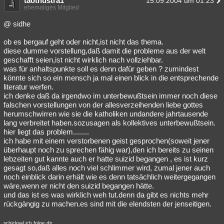
taothustra1
15.09.2004 um 01:23
ehemaliges Mitglied
@ sidhe
ob es bergauf geht oder nicht,ist nicht das thema.
diese dumme vorstellung,daß damit die probleme aus der welt
geschafft seien,ist nicht wirklich nach vollziehbar.
was für anhaltspunkte soll es denn dafür geben ? zumindest
könnte sich so ein mensch ja mal einen blick in die entsprechende
literatur werfen.
ich denke daß da irgendwo im unterbewußtsein immer noch diese
falschen vorstellungen von der allesverzeihenden liebe gottes
herumschwirren wie sie die katholiken undandere jahrtausende
lang verbreitet haben.sozusagen als kollektives unterbewußtsein.
hier liegt das problem........
ich habe mit einem verstorbenen geist gesprochen(soweit jener
überhaupt noch zu sprechen fähig war),den ich bereits zu seinen
lebzeiten gut kannte auch er hatte suizid begangen , es ist kurz
gesagt so,daß alles noch viel schlimmer wird, zumal jener auch
noch einblick darin erhält wie es denn tatsächlich weitergegangen
wäre,wenn er nicht den suizid begangen hätte.
und das ist es was wirklich weh tut.denn da gibt es nichts mehr
rückgängig zu machen.es sind mit die elendsten der jenseitigen.
schicksal ich folge dir