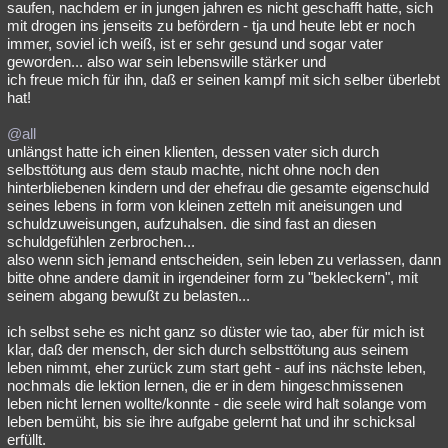
saufen, nachdem er in jungen jahren es nicht geschafft hatte, sich
mit drogen ins jenseits zu befördern - tja und heute lebt er noch
immer, soviel ich weiß, ist er sehr gesund und sogar vater
geworden... also war sein lebenswille stärker und
ich freue mich für ihn, daß er seinen kampf mit sich selber überlebt
hat!
@all
unlängst hatte ich einen klienten, dessen vater sich durch
selbsttötung aus dem staub machte, nicht ohne noch den
hinterbliebenen kindern und der ehefrau die gesamte eigenschuld
seines lebens in form von kleinen zetteln mit aneisungen und
schuldzuweisungen, aufzuhalsen. die sind fast an diesen
schuldgefühlen zerbrochen...
also wenn sich jemand entscheiden, sein leben zu verlassen, dann
bitte ohne andere damit in irgendeiner form zu "bekleckern", mit
seinem abgang bewußt zu belasten...
ich selbst sehe es nicht ganz so düster wie tao, aber für mich ist
klar, daß der mensch, der sich durch selbsttötung aus seinem
leben nimmt, eher zurück zum start geht - auf ins nächste leben,
nochmals die lektion lernen, die er in dem hingeschmissenen
leben nicht lernen wollte/konnte - die seele wird halt solange vom
leben bemüht, bis sie ihre aufgabe gelernt hat und ihr schicksal
erfüllt.