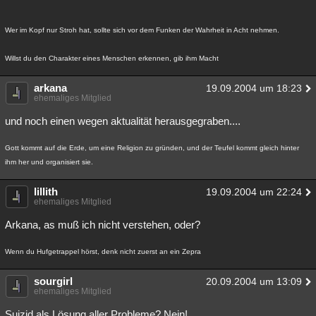
Wer im Kopf nur Stroh hat, sollte sich vor dem Funken der Wahrheit in Acht nehmen.
Willst du den Charakter eines Menschen erkennen, gib ihm Macht
arkana
19.09.2004 um 18:23
ehemaliges Mitglied
und noch einen wegen aktualität herausgegraben....
Gott kommt auf die Erde, um eine Religion zu gründen, und der Teufel kommt gleich hinter
ihm her und organisiert sie.
lillith
19.09.2004 um 22:24
ehemaliges Mitglied
Arkana, as muß ich nicht verstehen, oder?
Wenn du Hufgetrappel hörst, denk nicht zuerst an ein Zepra
sourgirl
20.09.2004 um 13:09
ehemaliges Mitglied
Suizid als Lösung aller Probleme? Nein!