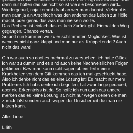
dann nur hoffen das sie nicht so ist wie sie beschrieben wird...
Wiedergeburt, naja kommt drauf an wer man dannist. Vieleicht ist
man dann ja ain Arschloch was den anderen das Leben zur Hölle
macht, oder genau das was man nie sein wollte.
Das Problem ist einfach das es kein Zurück gibt. Einmal den Weg
gegangen, Chance vertan.
So und nun kommen wir zu er schlimmsten Möglichkeit: Was ist
wenn es nicht ganz klappt und man nur als Krüppel endet? Auch
nicht das ware!
CIh war auch so doof es mehrmal zu versuchen, ich hatte Glück
ich war zu dumm und es sind auch keine Nachweisllichen Folgen
geblieben. Bzw man kann nciht sagen ob ein Teil meienr
Krankheiten von dem Gift kommen das ich mal geschluckt habe.
Also ich denke nicht das es eine Lösung ist! Es macht nur mehr
Probleme. Ich habs denke ich begriffen, hat zwar lange gedauert,
aber die Erkenntniss ist da. So hoffe ich nun auch das andere
merken das es keine Lösung ist, nicht nur wegen denen die man
zurück läßt sondern auch wegen der Unsicherheit die man nie
klären kann.
Alles Liebe
Lillith