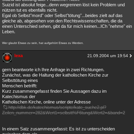
Suizid ist absolut feige...denn wegrennen löst kein Problem und
nützen tut es ebenfalls nicht.
Egal ob Selbst"mord" oder Selbst"tötung"...beides zielt auf das
gleiche ab, abgesehen von den Rechtswissenschaften, die da
einen Unterschied sehen, gibt da für mich keinen...ICh "nehme" ein
Leben.
Wer glaubt Etwas zu sein, hat aufgehört Etwas zu Werden.
lexa
21.09.2004 um 19:54
gern beantworte ich Ihre Anfrage in zwei Richtungen.
Zunächst, was die Haltung der katholischen Kirche zur
Selbsttötung eines
Menschen betrifft:
Kurz zusammengefasst finden Sie Aussagen dazu im
Katechismus der
Katholischen Kirche, online unter der Adresse
http://dbk.de/katechismus/scripte/kate_suche2.pl?
Zeilen_nummer=282&Wert1=selbstt%F6tung&Wert2=&band=2
In einem Satz zusammengefasst: Es ist zu unterscheiden