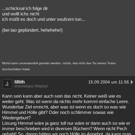
...schicksal ich folge dir
und wollt ichs nicht
ich müßt es doch und unter seufzern tun...
(bei tao geplündert, hehehehe!)
Nichts kann unverwandelt gerettet werden, nichts, das nicht das Tor seines Todes
durchschritten hätte.
lillith
15.09.2004 um 11:56
ehemaliges Mitglied
Kann sein kann aber auch sein das nicht. Keiner weiß wie es
weiter geht. Was ist wenn da nichts mehr kommt einfache Leere.
Wunderbar Ziel erreicht, aber was ist wenn es doch so was wie
Himmel und Hölle gibt? Oder noch schlimmer sowas wie
Wiedergeburt?
Lösung Himmel wäre ja ganz toll nur wäre er dann auch so wie er
immer beschrieben wird in diversen Büchern? Wenn nicht Pech
gehabt! So, dannn hätten wir noch Hölle im Angebot, da kann man