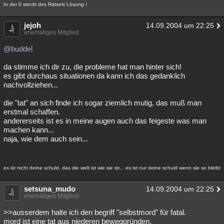
In der 0 steckt des Rätsels Lösung !
jejoh
14.09.2004 um 22:25
ehemaliges Mitglied
@buddel
da stimme ich dir zu, die probleme hat man hinter sich!
es gibt durchaus situationen da kann ich das gedanklich
nachvollziehen...
die "tat" an sich finde ich sogar ziemlich mutig, das muß man
erstmal schaffen.
andererseits ist es in meine augen auch das feigeste was man
machen kann...
naja, wie dem auch sein...
es ist nicht deine schuld, das die welt ist wie sie ist... es ist nur deine schuld wenn sie so bleibt
setsuna_mudo
14.09.2004 um 22:25
ehemaliges Mitglied
>>ausserdem halte ich den begriff "selbstmord" für fatal.
mord ist eine tat aus niederen beweggründen,