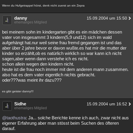
Wenn du Hufgetrappel hörst, denk nicht zuerst an ein Zepra
danny
15.09.2004 um 15:50
ehemaliges Mitglied
bei meinem sohn im kindergarten gibt es ein mädchen dessen
vater von insgesammt 3 kindern(5,9 und12) sich im wald
aufgehängt hat.nur weil seine frau fremd gegangen ist und das
aber über 2 jahre bevor er davon wußte.es hat mir die mutter der
kinder so erzählt,ob es natürlich wirklich so war kann ich nicht
sagen,aber wenn dann verstehe ich es nicht.
schon allein wegen den kindern nicht.
heute ist die frau noch immer mit dem anderen mann zusammen.
also hat es dem vater eigentlich nichts gebracht.
oder???was meint ihr dazu???
es gibt geister danny!!!
Sidhe
15.09.2004 um 16:52
ehemaliges Mitglied
@taothustra
: Ja... solche Berichte kenne ich auch, zwar nicht aus
eigener Erfahrung aber man stösst beim Suchen des öfteren
darauf.