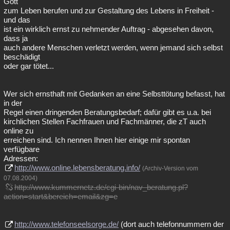
Gott
zum Leben berufen und zur Gestaltung des Lebens in Freiheit -
und das
ist ein wirklich ernst zu nehmender Auftrag - abgesehen davon,
dass ja
auch andere Menschen verletzt werden, wenn jemand sich selbst
beschädigt
oder gar tötet...
Wer sich ernsthaft mit Gedanken an eine Selbsttötung befasst, hat
in der
Regel einen dringenden Beratungsbedarf; dafür gibt es u.a. bei
kirchlichen Stellen Fachfrauen und Fachmänner, die zT auch
online zu
erreichen sind. Ich nennen Ihnen hier einige mir spontan
verfügbare
Adressen:
http://www.online.lebensberatung.info/
(Archiv-Version vom
07.08.2004)
http://www.kummernetz.de/cgi-bin/nav_beratung.pl?
action=start&bereich=email&zg=e
http://www.telefonseelsorge.de/
(dort auch telefonnummern der