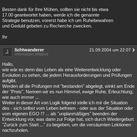
Besten dank für Ihre Mühen, sollten sie nicht bis etwa
17.00 geantwortet haben, werde ich die genannte
Strategie benutzen, vorerst habe ich um Ruhebewahren
und Geduld gebeten zu Recherche zwecken.
Ihr
lichtwanderer
21.09.2004 um 22:07
ehemaliges Mitglied
Hallo,
wie wär es denn das Leben als eine Weiterentwicklung oder
Evolution zu sehen, die jedem Herausforderungen und Prüfungen
aufgibt.
Werden all die Prüfungen mit "bestanden" abgelegt, winkt am Ende
der "Preis". Nennen wir es nun Himmel, ewige Ruhe, Erleuchtung,
wie auch immer ...
Weiter in dieser Art von Logik folgend stelle ich mir die Situation
des - sich selbst vom Leben befreien - oder aus der Situation oder
vom eigenen EGO !? ... als "unplanmäßiges" beenden der
Entwicklung vor, was dann zur Folge hat, sich durch Wiedergeburt
"Zurück zum Start ..." zu begeben, um die versäumten Lektionen
nachzuholen.