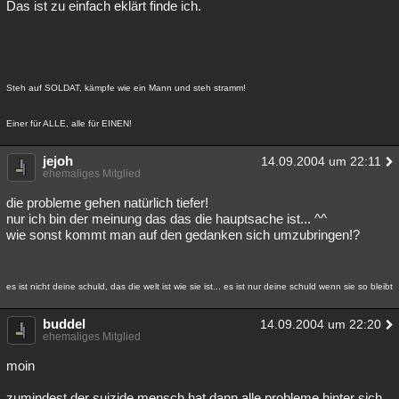
Das ist zu einfach eklärt finde ich.
Steh auf SOLDAT, kämpfe wie ein Mann und steh stramm!
Einer für ALLE, alle für EINEN!
jejoh
14.09.2004 um 22:11
ehemaliges Mitglied
die probleme gehen natürlich tiefer!
nur ich bin der meinung das das die hauptsache ist... ^^
wie sonst kommt man auf den gedanken sich umzubringen!?
es ist nicht deine schuld, das die welt ist wie sie ist... es ist nur deine schuld wenn sie so bleibt
buddel
14.09.2004 um 22:20
ehemaliges Mitglied
moin
zumindest der suizide mensch hat dann alle probleme hinter sich,