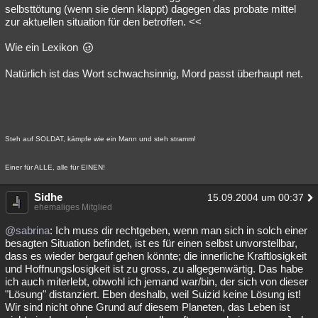
selbsttötung (wenn sie denn klappt) dagegen das probate mittel
zur aktuellen situation für den betroffen. <<
Wie ein Lexikon
Natürlich ist das Wort schwachsinnig, Mord passt überhaupt net.
Steh auf SOLDAT, kämpfe wie ein Mann und steh stramm!
Einer für ALLE, alle für EINEN!
Sidhe
15.09.2004 um 00:37
ehemaliges Mitglied
@sabrina
: Ich muss dir rechtgeben, wenn man sich in solch einer
besagten Situation befindet, ist es für einen selbst unvorstellbar,
dass es wieder bergauf gehen könnte; die innerliche Kraftlosigkeit
und Hoffnungslosigkeit ist zu gross, zu allgegenwärtig. Das habe
ich auch miterlebt, obwohl ich jemand war/bin, der sich von dieser
"Lösung" distanziert. Eben deshalb, weil Suizid keine Lösung ist!
Wir sind nicht ohne Grund auf diesem Planeten, das Leben ist