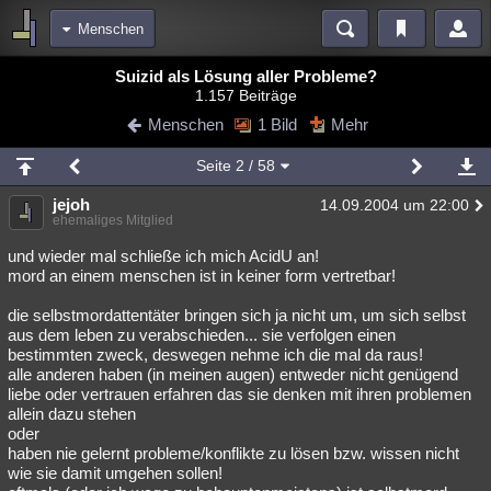
Menschen
Bereiche
Suizid als Lösung aller Probleme?
1.157 Beiträge
Echtzeit
Diskussionen
Blogs
Videos
Statistiken
Menschen
1 Bild
Mehr
Chat
Wiki
Neuigkeiten
2
Seite
2
/ 58
meine Rubriken
jejoh
14.09.2004 um 22:00
Menschen
Wissenschaft
Politik
Mystery
Kriminalfälle
ehemaliges Mitglied
Spiritualität
Verschwörungen
Technologie
Ufologie
und wieder mal schließe ich mich AcidU an!
mord an einem menschen ist in keiner form vertretbar!
Natur
Umfragen
Unterhaltung
die selbstmordattentäter bringen sich ja nicht um, um sich selbst
weitere Rubriken
aus dem leben zu verabschieden... sie verfolgen einen
bestimmten zweck, deswegen nehme ich die mal da raus!
Philosophie
Träume
Orte
Esoterik
Literatur
alle anderen haben (in meinen augen) entweder nicht genügend
liebe oder vertrauen erfahren das sie denken mit ihren problemen
Astronomie
Helpdesk
Gruppen
Gaming
Filme
allein dazu stehen
oder
Musik
Clash
Verbesserungen
Allmystery
English
haben nie gelernt probleme/konflikte zu lösen bzw. wissen nicht
wie sie damit umgehen sollen!
Übersichten