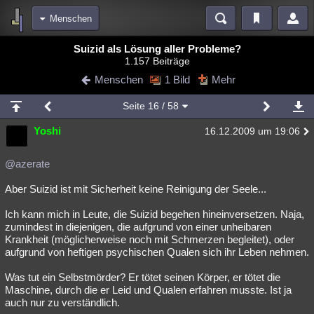
Menschen
Bereiche
Suizid als Lösung aller Probleme?
1.157 Beiträge
Echtzeit
Diskussionen
Blogs
Videos
Statistiken
Menschen
1 Bild
Mehr
Chat
Wiki
Neuigkeiten
2
Seite
16
/ 58
meine Rubriken
Yoshi
16.12.2009 um 19:06
Menschen
Wissenschaft
Politik
Mystery
Kriminalfälle
Spiritualität
Verschwörungen
Technologie
Ufologie
@azerate
Aber Suizid ist mit Sicherheit keine Reinigung der Seele...
Natur
Umfragen
Unterhaltung
weitere Rubriken
Ich kann mich in Leute, die Suizid begehen hineinversetzen. Naja,
zumindest in diejenigen, die aufgrund von einer unheibaren
Philosophie
Träume
Orte
Esoterik
Literatur
Krankheit (möglicherweise noch mit Schmerzen begleitet), oder
aufgrund von heftigen psychischen Qualen sich ihr Leben nehmen.
Astronomie
Helpdesk
Gruppen
Gaming
Filme
Was tut ein Selbstmörder? Er tötet seinen Körper, er tötet die
Musik
Clash
Verbesserungen
Allmystery
English
Maschine, durch die er Leid und Qualen erfahren musste. Ist ja
auch nur zu verständlich.
Übersichten