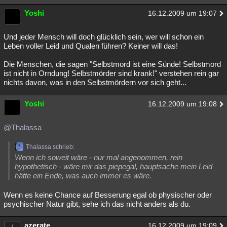
Besucht
Teilgenommen
Alle
Neue
Geschlossen
Yoshi
16.12.2009 um 19:07
Lesenswert
Schlüsselwörter
Und jeder Mensch will doch glücklich sein, wer will schon ein
Leben voller Leid und Qualen führen? Keiner will das!
Die Menschen, die sagen "Selbstmord ist eine Sünde! Selbstmord
ist nicht in Orndung! Selbstmörder sind krank!" verstehen rein gar
nichts davon, was in den Selbstmördern vor sich geht...
Yoshi
16.12.2009 um 19:08
@Thalassa
Thalassa schrieb:
Wenn ich soweit wäre - nur mal angenommen, rein
hypothetisch - wäre mir das piepegal, hauptsache mein Leid
hätte ein Ende, was auch immer es wäre.
Wenn es keine Chance auf Besserung egal ob physischer oder
psychischer Natur gibt, sehe ich das nicht anders als du.
azerate
16.12.2009 um 19:09