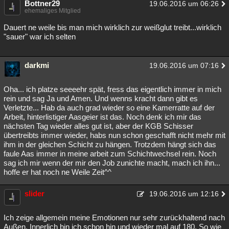
Bottner29
19.06.2016 um 06:26
ehemaliges Mitglied
Dauert ne weile bis man mich wirklich zur weißglut treibt...wirklich
"sauer" war ich selten
darkmi
19.06.2016 um 07:16
Oha... ich platze seeeehr spät, fress das eigentlich immer in mich
rein und sag Ja und Amen. Und wenns kracht dann gibt es
Verletzte... Hab da auch grad wieder so eine Kamerratte auf der
Arbeit, hinterlistiger Aasgeier ist das. Noch denk ich mir das
nächsten Tag wieder alles gut ist, aber der KGB Schisser
übertreibts immer wieder, habs nun schon geschafft nicht mehr mit
ihm in der gleichen Schicht zu hängen. Trotzdem hängt sich das
faule Aas immer in meine arbeit zum Schichtwechsel rein. Noch
sag ich mir wenn der mir den Job zunichte macht, mach ich ihn...
hoffe er hat noch ne Weile Zeit^^
slider
19.06.2016 um 12:16
Ich zeige allgemein meine Emotionen nur sehr zurückhaltend nach
Außen. Innerlich bin ich schon hin und wieder mal auf 180. So wie