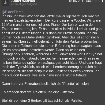
AndersMaisch
18.06.2016 um 19:02
ehemaliges Mitglied
@BlackFlame
Ich bin vor zwei Wochen das letzte mal ausgerastet. Ich machte
meinen Gabelstaplerschein. Der kurz ging eine Woche. Wir waren
12 Mann und unter uns lief alles Piano. Der Lehrer war in der
Theorie noch erträglich. Er hat uns alles individuell erklärt und gab
sonst viele Hilfestellungen. Bis dann die Praxis begann. Ich bin
vorher noch nie Gabelstabler gefahren. Aber das ist schon nach
einem Tag üben schnell gelernt. Ich fuhr den Parkur problemlos.
Die anderen Teilnehmer, die schon Erfahrung hatten sagten, dass
ich es problemlos bestehen werde. Dann sollte ich den
Übungsparkur fahren, während Herr....anwesend war. Der Typ hat
mir doch wirklich ständig bei Sachen reingeredet, die ich in einer
halben Sekunde später eh adäquat gemacht hätte. Und dann fragt
mich der Typ wirklich, ob ich eine Lernbehinderung hätte.Ich hätte
ihn schon zu diesem Zeitpunkt ins Gesicht spucken können. Ich
merkte dort bereits, wie sich in mir innere Wut aufstaute.
Dann kurz vor Feierabend sollte ich die "Palette" einholen.
Es standen dort drei Paletten und eine Gitterbox.
Stell dir vor, eine Gitterbox gilt tatsächlich als Palette.