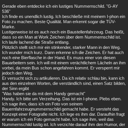
Gerade eben entdecke ich ein lustiges Nummernschild. "G-AY
536"
Ich finde es unendlich lustig. Ich beschließe mit meinem I-phon ein
Foto zu machen. Beste Qualität. Man erkennt sogar die TÜV-
Marke.
Lustigerweise ist es auch noch ein Baustellenfahrzeug. Das heißt,
dass so ein Man at Work Zeichen über dem Nummernschild ist.
Ich laufe lachend die Straße entlang.
Plötzlich stellt sich mir ein stinkender, starker Mann in den Weg.
Ich wunder mich kurz. Dann erkenne ich die Zeichen. Er hat auch
noch eine Bierflasche in der Hand. Es muss einer von diesen
Bauarbeitern sein. Ich will mit einem verächtlichem Lächeln an ihm
vorbei, da mein Bus schon angefahren kommt. Er versperrt mir
jedoch den Weg.
Er versucht sich zu artikulieren. Da ich relativ schlau bin, kann ich
aus den einzelnen Worten, die verständlich sind, einen Satz bilden,
der Sinn ergibt
"Was haben sie da mit dem Handy gemacht"
Handy. Ich bitte um Verzeihung. Das ist ein I-phone. Plebs eben.
Ich sage ihm, dass ich ein Foto von seinem
Bauernfahrzeugnummernschild gemacht habe. Er versteht das
Konzept einer Fotografie nicht. Ich lege es ihm dar. Daraufhin fragt
er warum ich ein Foto gemacht habe. Ich sage ihm, weil das
Nummernschild lustig ist. Ich verzichte darauf ihm den Humor, der