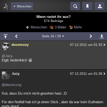
Menschen
Bereiche
Wann rastet ihr aus?
574 Beiträge
Echtzeit
Diskussionen
Blogs
Videos
Statistiken
Menschen
3 Bilder
Mehr
Chat
Wiki
Neuigkeiten
2
Seite
16
/ 29
meine Rubriken
docmccoy
07.12.2011 um 01:33
Menschen
Wissenschaft
Politik
Mystery
Kriminalfälle
Spiritualität
Verschwörungen
Technologie
Ufologie
@.lucy.
Eigtl. bedenklich
Natur
Umfragen
Unterhaltung
weitere Rubriken
.lucy.
07.12.2011 um 01:38
Philosophie
Träume
Orte
Esoterik
Literatur
@docmccoy
Astronomie
Helpdesk
Gruppen
Gaming
Filme
Gut, dass Du mich nicht gesehen hast .:D
Musik
Clash
Verbesserungen
Allmystery
English
Für den Notfall hab ich ja einen Stick , aber da war kein Guthaben
Übersichten
mehr drauf .