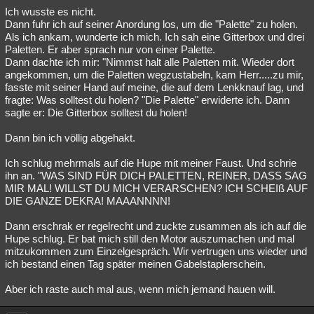
Ich wusste es nicht.
Dann fuhr ich auf seiner Anordung los, um die "Palette" zu holen.
Als ich ankam, wunderte ich mich. Ich sah eine Gitterbox und drei
Paletten. Er aber sprach nur von einer Palette.
Dann dachte ich mir: "Nimmst halt alle Paletten mit. Wieder dort
angekommen, um die Paletten wegzustabeln, kam Herr.....zu mir,
fasste mit seiner Hand auf meine, die auf dem Lenkknauf lag, und
fragte: Was solltest du holen? "Die Palette" erwiderte ich. Dann
sagte er: Die Gitterbox solltest du holen!
Dann bin ich völlig abgehakt.
Ich schlug mehrmals auf die Hupe mit meiner Faust. Und schrie
ihn an. "WAS SIND FÜR DICH PALETTEN, REINER, DASS SAG
MIR MAL! WILLST DU MICH VERARSCHEN? ICH SCHEIß AUF
DIE GANZE DEKRA! MAAANNNN!
Dann erschrak er regelrecht und zuckte zusammen als ich auf die
Hupe schlug. Er bat mich still den Motor auszumachen und mal
mitzukommen zum Einzelgespräch. Wir vertrugen uns wieder und
ich bestand einen Tag später meinen Gabelstaplerschein.
Aber ich raste auch mal aus, wenn mich jemand hauen will.