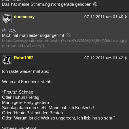
Das hat meine Stimmung nicht gerade gehoben
Besucht
Teilgenommen
Alle
Neue
Geschlossen
docmccoy
07.12.2011 um 01:40
Lesenswert
Schlüsselwörter
@.lucy.
Mich hat man leider sogar gefilmt
https://www.youtube.com/watch?v=q8SWMAQYQf0 (Video: angry
german kid (subtitles))
Rabe1982
07.12.2011 um 01:42
Ich raste wieder mal aus:
Wenn auf Facebook steht:
*Freutz* Schnee
Oder Huhuh Freitag
Mann geile Party gestern
Sonntag dann drin steht: Mann hab ich Kopfweh !
Oder "Heute Bali mit den Besten
Oder "Warum ist die Welt so ungerecht, Ich lieb ihn so sehr "
Scheiss Facebook