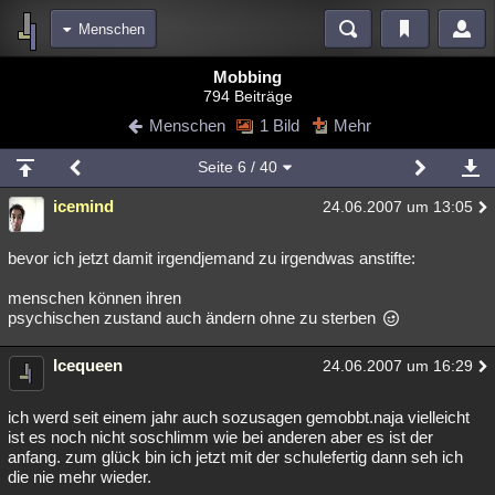
Menschen
Bereiche
Mobbing
794 Beiträge
Echtzeit
Diskussionen
Blogs
Videos
Statistiken
Menschen
1 Bild
Mehr
Chat
Wiki
Neuigkeiten
2
Seite
6
/ 40
meine Rubriken
icemind
24.06.2007 um 13:05
Menschen
Wissenschaft
Politik
Mystery
Kriminalfälle
Spiritualität
Verschwörungen
Technologie
Ufologie
bevor ich jetzt damit irgendjemand zu irgendwas anstifte:
menschen können ihren
Natur
Umfragen
Unterhaltung
psychischen zustand auch ändern ohne zu sterben
weitere Rubriken
Icequeen
Philosophie
Träume
Orte
Esoterik
Literatur
24.06.2007 um 16:29
Astronomie
Helpdesk
Gruppen
Gaming
Filme
ich werd seit einem jahr auch sozusagen gemobbt.naja vielleicht
ist es noch nicht soschlimm wie bei anderen aber es ist der
Musik
Clash
Verbesserungen
Allmystery
English
anfang. zum glück bin ich jetzt mit der schulefertig dann seh ich
die nie mehr wieder.
Übersichten