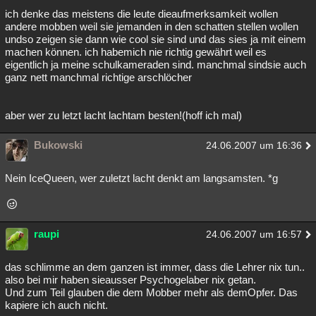
ich denke das meistens die leute dieaufmerksamkeit wollen
Besucht
Teilgenommen
Alle
Neue
Geschlossen
andere mobben weil sie jemanden in den schatten stellen wollen
undso zeigen sie dann wie cool sie sind und das sies ja mit einem
Lesenswert
Schlüsselwörter
machen können. ich habemich nie richtig gewährt weil es
eigentlich ja meine schulkameraden sind. manchmal sindsie auch
ganz nett manchmal richtige arschlöcher
aber wer zu letzt lacht lachtam besten!(hoff ich mal)
Bukowski
24.06.2007 um 16:36
Nein IceQueen, wer zuletzt lacht denkt am langsamsten. *g
raupi
24.06.2007 um 16:57
das schlimme an dem ganzen ist immer, dass die Lehrer nix tun..
also bei mir haben sieausser Psychogelaber nix getan.
Und zum Teil glauben die dem Mobber mehr als demOpfer. Das
kapiere ich auch nicht.