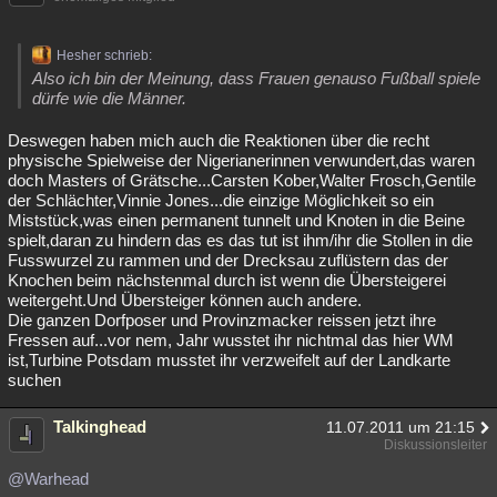
Hesher schrieb:
Also ich bin der Meinung, dass Frauen genauso Fußball spiele
dürfe wie die Männer.
Deswegen haben mich auch die Reaktionen über die recht
physische Spielweise der Nigerianerinnen verwundert,das waren
doch Masters of Grätsche...Carsten Kober,Walter Frosch,Gentile
der Schlächter,Vinnie Jones...die einzige Möglichkeit so ein
Miststück,was einen permanent tunnelt und Knoten in die Beine
spielt,daran zu hindern das es das tut ist ihm/ihr die Stollen in die
Fusswurzel zu rammen und der Drecksau zuflüstern das der
Knochen beim nächstenmal durch ist wenn die Übersteigerei
weitergeht.Und Übersteiger können auch andere.
Die ganzen Dorfposer und Provinzmacker reissen jetzt ihre
Fressen auf...vor nem, Jahr wusstet ihr nichtmal das hier WM
ist,Turbine Potsdam musstet ihr verzweifelt auf der Landkarte
suchen
Talkinghead
11.07.2011 um 21:15
Diskussionsleiter
@Warhead