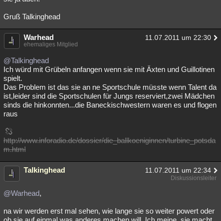
Gruß Talkinghead
Warhead
11.07.2011 um 22:30
ehemaliges Mitglied
@Talkinghead
Ich würd mit Grübeln anfangen wenn sie mit Äxten und Guillotinen
spielt.
Das Problem ist das sie an ne Sportschule müsste wenn Talent da
ist,leider sind die Sportschulen für Jungs reserviert,zwei Mädchen
sinds die hinkonnten...die Baneckischwestern waren es und flogen
raus
http://www.inforadio.de/dossier/die_ballkoeniginnen/turbine_potsda
m.html
Talkinghead
11.07.2011 um 22:34
Diskussionsleiter
@Warhead
,
na wir werden erst mal sehen, wie lange sie so weiter powert oder
ob sie auf einmal was anderes machen will. Ich meine, sie macht