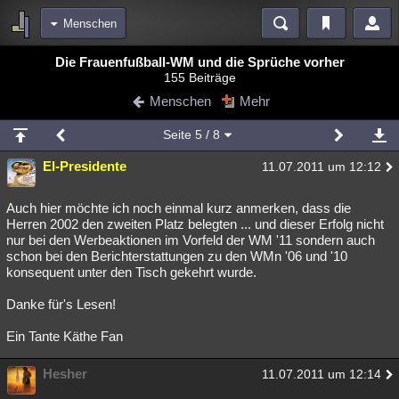
Menschen
Bereiche
Die Frauenfußball-WM und die Sprüche vorher
155 Beiträge
Echtzeit
Diskussionen
Blogs
Videos
Statistiken
Menschen
Mehr
Chat
Wiki
Neuigkeiten
2
Seite
5
/ 8
meine Rubriken
El-Presidente
11.07.2011 um 12:12
Menschen
Wissenschaft
Politik
Mystery
Kriminalfälle
Spiritualität
Verschwörungen
Technologie
Ufologie
Auch hier möchte ich noch einmal kurz anmerken, dass die
Herren 2002 den zweiten Platz belegten ... und dieser Erfolg nicht
nur bei den Werbeaktionen im Vorfeld der WM '11 sondern auch
Natur
Umfragen
Unterhaltung
schon bei den Berichterstattungen zu den WMn '06 und '10
weitere Rubriken
konsequent unter den Tisch gekehrt wurde.
Philosophie
Träume
Orte
Esoterik
Literatur
Danke für's Lesen!
Astronomie
Helpdesk
Gruppen
Gaming
Filme
Ein Tante Käthe Fan
Musik
Clash
Verbesserungen
Allmystery
English
Hesher
11.07.2011 um 12:14
Übersichten