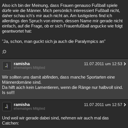
Also ich bin der Meinung, dass Frauen genauso Fußball spiele
Besucht
Teilgenommen
Alle
Neue
Geschlossen
dürfe wie die Männer. Mich persönlich interessiert Fußball nicht,
daher schau ich's mir auch nicht an. Am lustigstens find ich
Lesenswert
Schlüsselwörter
allerdings den Spruch von einem, dessen Name mir gerade nicht
einfach, auf die Frage, ob er sich Frauenfußball angucke wie folgt
geantwortet hat:
"Ja, schon, man guckt sich ja auch die Paralympics an"
;D
ramisha
11.07.2011 um 12:53
ehemaliges Mitglied
Wir sollten uns damit abfinden, dass manche Sportarten eine
Männerdomäne sind.
Da hilft aúch kein Lamentieren, wenn die Ränge nur halbvoll sind.
Is so!!!
ramisha
11.07.2011 um 12:57
ehemaliges Mitglied
Und weil wir gerade dabei sind, nehmen wir auch mal das
Catchen: