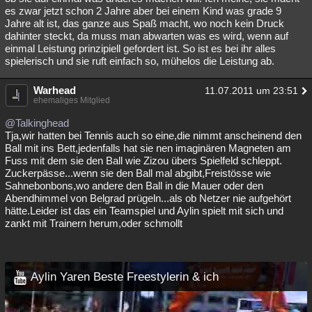
es zwar jetzt schon 2 Jahre aber bei einem Kind was grade 9
Jahre alt ist, das ganze aus Spaß macht, wo noch kein Druck
dahinter steckt, da muss man abwarten was es wird, wenn auf
einmal Leistung prinzipiell gefordert ist. So ist es bei ihr alles
spielerisch und sie ruft einfach so, mühelos die Leistung ab.
Warhead
11.07.2011 um 23:51
ehemaliges Mitglied
@Talkinghead
Tja,wir hatten bei Tennis auch so eine,die nimmt anscheinend den
Ball mit ins Bett,jedenfalls hat sie nen imaginären Magneten am
Fuss mit dem sie den Ball wie Zizou übers Spielfeld schleppt.
Zuckerpässe...wenn sie den Ball mal abgibt,Freistösse wie
Sahnebonbons,wo andere den Ball in die Mauer oder den
Abendhimmel von Belgrad prügeln...als ob Netzer nie aufgehört
hätte.Leider ist das ein Teamspiel und Aylin spielt mit sich und
zankt mit Trainern herum,oder schmollt
Aylin Yaren Beste Freestylerin & ich