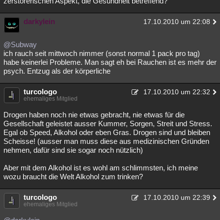
zerstörerischen Aspekt, die Gesundheit betreffend?
Besucht
Teilgenommen
Alle
Neue
Geschlossen
darkylein
17.10.2010 um 22:08
Lesenswert
Schlüsselwörter
@Subway
ich rauch seit mittwoch nimmer (sonst normal 1 pack pro tag)
habe keinerlei Probleme. Man sagt eh bei Rauchen ist es mehr der
psych. Entzug als der körperliche
turcologo
17.10.2010 um 22:32
ehemaliges Mitglied
Drogen haben noch nie etwas gebracht, nie etwas für die
Gesellschaft geleistet ausser Kummer, Sorgen, Streit und Stress.
Egal ob Speed, Alkohol oder eben Gras. Drogen sind und bleiben
Scheisse! (ausser man muss diese aus medizinischen Gründen
nehmen, dafür sind sie sogar noch nützlich)
Aber mit dem Alkohol ist es wohl am schlimmsten, ich meine
wozu braucht die Welt Alkohol zum trinken?
turcologo
17.10.2010 um 22:39
ehemaliges Mitglied