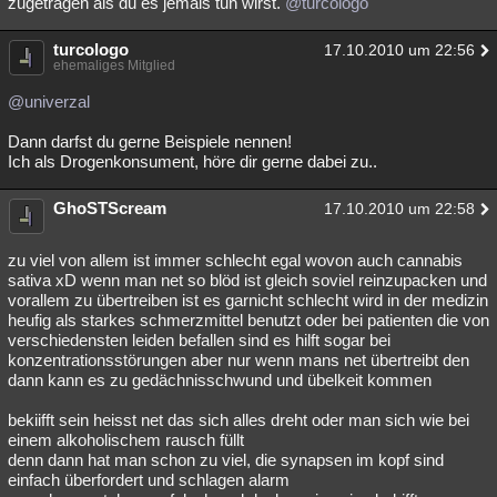
zugetragen als du es jemals tun wirst.
@turcologo
turcologo
17.10.2010 um 22:56
ehemaliges Mitglied
@univerzal
Dann darfst du gerne Beispiele nennen!
Ich als Drogenkonsument, höre dir gerne dabei zu..
GhoSTScream
17.10.2010 um 22:58
zu viel von allem ist immer schlecht egal wovon auch cannabis
sativa xD wenn man net so blöd ist gleich soviel reinzupacken und
vorallem zu übertreiben ist es garnicht schlecht wird in der medizin
heufig als starkes schmerzmittel benutzt oder bei patienten die von
verschiedensten leiden befallen sind es hilft sogar bei
konzentrationsstörungen aber nur wenn mans net übertreibt den
dann kann es zu gedächnisschwund und übelkeit kommen
bekiifft sein heisst net das sich alles dreht oder man sich wie bei
einem alkoholischem rausch füllt
denn dann hat man schon zu viel, die synapsen im kopf sind
einfach überfordert und schlagen alarm