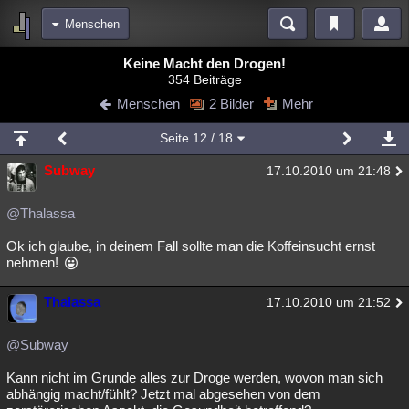
Menschen
Bereiche
Keine Macht den Drogen!
354 Beiträge
Echtzeit
Diskussionen
Blogs
Videos
Statistiken
Menschen
2 Bilder
Mehr
Chat
Wiki
Neuigkeiten
3
Seite
12
/ 18
meine Rubriken
Subway
17.10.2010 um 21:48
Menschen
Wissenschaft
Politik
Mystery
Kriminalfälle
Spiritualität
Verschwörungen
Technologie
Ufologie
@Thalassa
Ok ich glaube, in deinem Fall sollte man die Koffeinsucht ernst
Natur
Umfragen
Unterhaltung
nehmen!
weitere Rubriken
Thalassa
Philosophie
Träume
Orte
Esoterik
Literatur
17.10.2010 um 21:52
Astronomie
Helpdesk
Gruppen
Gaming
Filme
@Subway
Musik
Clash
Verbesserungen
Allmystery
English
Kann nicht im Grunde alles zur Droge werden, wovon man sich
abhängig macht/fühlt? Jetzt mal abgesehen von dem
Übersichten