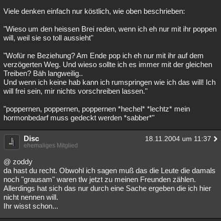
Viele denken einfach nur köstlich, wie oben beschrieben:
"Wieso um den heissen Brei reden, wenn ich eh nur mit ihr poppen
will, weil sie so toll aussieht"
"Wofür ne Beziehung? Am Ende pop ich eh nur mit ihr auf dem
verzögerten Weg. Und wieso sollte ich es immer mit der gleichen
Treiben? Bäh langweilig..
Und wenn ich keine hab kann ich rumspringen wie ich das will! Ich
will frei sein, mir nichts vorschreiben lassen."
"poppernen, poppernen, poppernen *hechel* *lechtz* mein
hormonbedarf muss gedeckt werden *sabber*"
Disc
18.11.2004 um 11:37
ehemaliges Mitglied
@ zoddy
da hast du recht. Obwohl ich sagen muß das die Leute die damals
noch "grausam" waren tlw jetzt zu meinen Freunden zählen.
Allerdings hat sich das nur durch eine Sache ergeben die ich hier
nicht nennen will.
Ihr wisst schon...