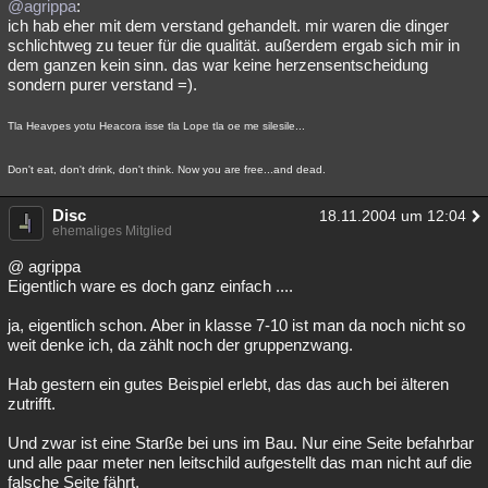
@agrippa
:
ich hab eher mit dem verstand gehandelt. mir waren die dinger
schlichtweg zu teuer für die qualität. außerdem ergab sich mir in
dem ganzen kein sinn. das war keine herzensentscheidung
sondern purer verstand =).
Tla Heavpes yotu Heacora isse tla Lope tla oe me silesile...
Don't eat, don't drink, don't think. Now you are free...and dead.
Disc
18.11.2004 um 12:04
ehemaliges Mitglied
@ agrippa
Eigentlich ware es doch ganz einfach ....
ja, eigentlich schon. Aber in klasse 7-10 ist man da noch nicht so
weit denke ich, da zählt noch der gruppenzwang.
Hab gestern ein gutes Beispiel erlebt, das das auch bei älteren
zutrifft.
Und zwar ist eine Starße bei uns im Bau. Nur eine Seite befahrbar
und alle paar meter nen leitschild aufgestellt das man nicht auf die
falsche Seite fährt.