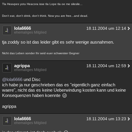
Tla Heavpes yotu Heacora isse tla Lope tla oe me silesile...
Don't eat, don't drink, don't think. Now you are free...and dead.
lola6666
18.11.2004 um 12:14
ehemaliges Mitglied
tja zoddy so ist das leider gibt es sehr wenige ausnahmen.
Nicht das Leben sonder Ihr seid euer schwerster Gegner
agrippa
18.11.2004 um 12:59
ehemaliges Mitglied
@lola6666
und Disc
ich habe ja nur geschrieben das es "eigentlich ganz einfach
waere", nicht das es keine Ueberwindung kosten kann und keine
Konsequenzen haben koennte
agrippa
lola6666
18.11.2004 um 13:23
ehemaliges Mitglied