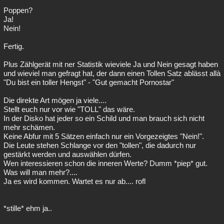
Poppen?
Besucht
Teilgenommen
Alle
Neue
Geschlossen
Ja!
Nein!
Lesenswert
Schlüsselwörter
Fertig.
Plus Zählgerät mit ner Statistik wieviele Ja und Nein gesagt haben
und wieviel man gefragt hat, der dann einen Tollen Satz ablässt allà
"Du bist ein toller Hengst" - "Gut gemacht Pornostar"
Die direkte Art mögen ja viele....
Stellt euch nur vor wie "TOLL" das wäre.
In der Disko hat jeder so ein Schild und man brauch sich nicht
mehr schämen.
Keine Abfur mit 5 Sätzen einfach nur ein Vorgezeigtes "Nein!".
Die Leute stehen Schlange vor den "tollen", die dadurch nur
gestärkt werden und auswählen dürfen.
Wen interessieren schon die inneren Werte? Dumm *piep* gut.
Was will man mehr?....
Ja es wird kommen. Wartet es nur ab.... rofl
*stille* ehm ja..