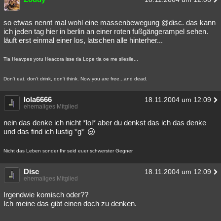
so etwas nennt mal wohl eine massenbewegung @disc. das kann
ich jeden tag hier in berlin an einer roten fußgängerampel sehen.
läuft erst einmal einer los, latschen alle hinterher...
Tla Heavpes yotu Heacora isse tla Lope tla oe me silesile...
Don't eat, don't drink, don't think. Now you are free...and dead.
lola6666
18.11.2004 um 12:09
ehemaliges Mitglied
nein das denke ich nicht *lol* aber du denkst das ich das denke
und das find ich lustig *g*
Nicht das Leben sonder Ihr seid euer schwerster Gegner
Disc
18.11.2004 um 12:09
ehemaliges Mitglied
Irgendwie komisch oder??
Ich meine das gibt einen doch zu denken.