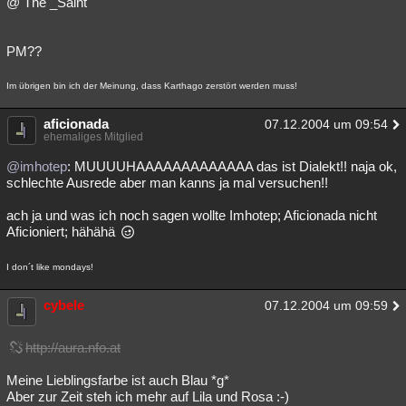
@ The _Saint
PM??
Im übrigen bin ich der Meinung, dass Karthago zerstört werden muss!
aficionada
07.12.2004 um 09:54
ehemaliges Mitglied
@imhotep
: MUUUUHAAAAAAAAAAAAA das ist Dialekt!! naja ok,
schlechte Ausrede aber man kanns ja mal versuchen!!
ach ja und was ich noch sagen wollte Imhotep; Aficionada nicht
Aficioniert; hähähä
I don´t like mondays!
cybele
07.12.2004 um 09:59
http://aura.nfo.at
Meine Lieblingsfarbe ist auch Blau *g*
Aber zur Zeit steh ich mehr auf Lila und Rosa :-)