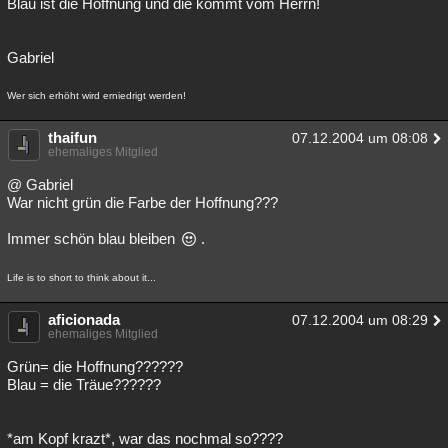
Blau ist die Hoffnung und die kommt vom Herrn!
Besucht
Teilgenommen
Alle
Neue
Geschlossen
Gabriel
Lesenswert
Schlüsselwörter
Wer sich erhöht wird erniedrigt werden!
thaifun
07.12.2004 um 08:08
ehemaliges Mitglied
@ Gabriel
War nicht grün die Farbe der Hoffnung???
Immer schön blau bleiben
.
Life is to short to think about it...
aficionada
07.12.2004 um 08:29
ehemaliges Mitglied
Grün= die Hoffnung??????
Blau = die Träue??????
*am Kopf krazt*, war das nochmal so????