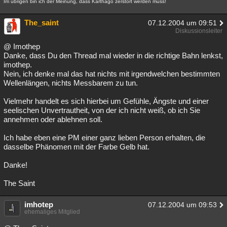
Im übrigen bin ich der Meinung, dass Karthago zerstört werden muss!
The_saint
07.12.2004 um 09:51
Diskussionsleiter
@ Imothep
Danke, dass Du den Thread mal wieder in die richtige Bahn lenkst,
imothep.
Nein, ich denke mal das hat nichts mit irgendwelchen bestimmten
Wellenlängen, nichts Messbarem zu tun.
Vielmehr handelt es sich hierbei um Gefühle, Ängste und einer
seelischen Unvertrautheit, von der ich nicht weiß, ob ich Sie
annehmen oder ablehnen soll.
Ich habe eben eine PM einer ganz lieben Person erhalten, die
dasselbe Phänomen mit der Farbe Gelb hat.
Danke!
The Saint
imhotep
07.12.2004 um 09:53
ehemaliges Mitglied