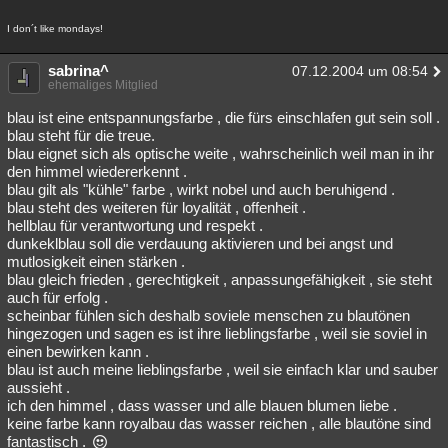
I don´t like mondays!
sabrina^
07.12.2004 um 08:54
ehemaliges Mitglied
blau ist eine entspannungsfarbe , die fürs einschlafen gut sein soll .
blau steht für die treue.
blau eignet sich als optische weite , wahrscheinlich weil man in ihr
den himmel wiedererkennt .
blau gilt als "kühle" farbe , wirkt nobel und auch beruhigend .
blau steht des weiteren für loyalität , offenheit .
hellblau für verantwortung und respekt .
dunkeklblau soll die verdauung aktivieren und bei angst und
mutlosigkeit einen stärken .
blau gleich frieden , gerechtigkeit , anpassungefähigkeit , sie steht
auch für erfolg .
scheinbar fühlen sich deshalb soviele menschen zu blautönen
hingezogen und sagen es ist ihre lieblingsfarbe , weil sie soviel in
einen bewirken kann .
blau ist auch meine lieblingsfarbe , weil sie einfach klar und sauber
aussieht .
ich den himmel , dass wasser und alle blauen blumen liebe .
keine farbe kann royalbau das wasser reichen , alle blautöne sind
fantastisch .