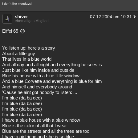
I don´t like mondays!
shiver
07.12.2004 um 10:31
ehemaliges Mitglied
Eiffel 65
Yo listen up: here's a story
About a little guy
That lives in a blue world
And all day and all night and everything he sees is
Just blue like him inside and outside
Blue his house with a blue little window
And a blue Corvette and everything is blue for him
And himself and everybody around
'Cause he aint got nobody to listen: ...
I'm blue (da ba dee)
I'm blue (da ba dee)
I'm blue (da ba dee)
I'm blue (da ba dee)
I have a blue house with a blue window
Blue is the color of all that I wear
Blue are the streets and all the trees are too
I have a girlfriend and she is so blue