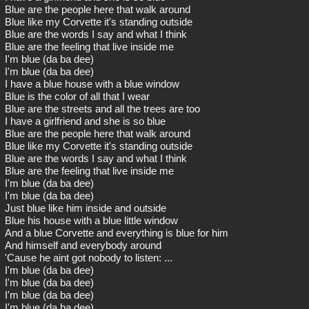
Blue are the people here that walk around
Blue like my Corvette it's standing outside
Blue are the words I say and what I think
Blue are the feeling that live inside me
I'm blue (da ba dee)
I'm blue (da ba dee)
I have a blue house with a blue window
Blue is the color of all that I wear
Blue are the streets and all the trees are too
I have a girlfriend and she is so blue
Blue are the people here that walk around
Blue like my Corvette it's standing outside
Blue are the words I say and what I think
Blue are the feeling that live inside me
I'm blue (da ba dee)
I'm blue (da ba dee)
Just blue like him inside and outside
Blue his house with a blue little window
And a blue Corvette and everything is blue for him
And himself and everybody around
'Cause he aint got nobody to listen: ...
I'm blue (da ba dee)
I'm blue (da ba dee)
I'm blue (da ba dee)
I'm blue (da ba dee)