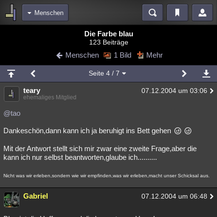
Menschen
Bereiche
Die Farbe blau
123 Beiträge
Echtzeit
Diskussionen
Blogs
Videos
Statistiken
Menschen
1 Bild
Mehr
Chat
Wiki
Neuigkeiten
3
Seite
4
/ 7
meine Rubriken
teary
07.12.2004 um 03:06
Menschen
Wissenschaft
Politik
Mystery
Kriminalfälle
ehemaliges Mitglied
Spiritualität
Verschwörungen
Technologie
Ufologie
@tao
Dankeschön,dann kann ich ja beruhigt ins Bett gehen
Natur
Umfragen
Unterhaltung
weitere Rubriken
Mit der Antwort stellt sich mir zwar eine zweite Frage,aber die
kann ich nur selbst beantworten,glaube ich..........
Philosophie
Träume
Orte
Esoterik
Literatur
Nicht was wir erleben,sondern wie wir empfinden,was wir erleben,macht unser Schicksal aus.
Astronomie
Helpdesk
Gruppen
Gaming
Filme
Gabriel
07.12.2004 um 06:48
Musik
Clash
Verbesserungen
Allmystery
English
Übersichten