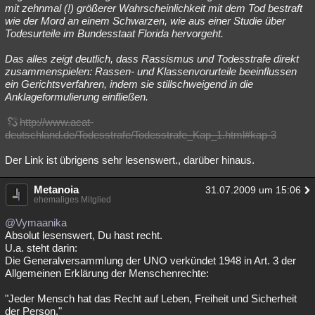
mit zehnmal (!) größerer Wahrscheinlichkeit mit dem Tod bestraft
wie der Mord an einem Schwarzen, wie aus einer Studie über
Todesurteile im Bundesstaat Florida hervorgeht.
Das alles zeigt deutlich, dass Rassismus und Todesstrafe direkt
zusammenspielen: Rassen- und Klassenvorurteile beeinflussen
ein Gerichtsverfahren, indem sie stillschweigend in die
Anklageformulierung einfließen.
http://www.acat-
deutschland.de/Todesstrafe/Todesstrafe_Kap_1.html#kap-3
Der Link ist übrigens sehr lesenswert., darüber hinaus.
Metanoia
31.07.2009 um 15:06
ehemaliges Mitglied
@Vymaanika
Absolut lesenswert, Du hast recht.
U.a. steht darin:
Die Generalversammlung der UNO verkündet 1948 in Art. 3 der
Allgemeinen Erklärung der Menschenrechte:
"Jeder Mensch hat das Recht auf Leben, Freiheit und Sicherheit
der Person."