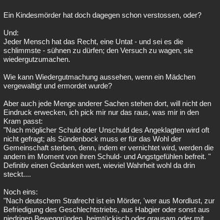
Ein Kindesmörder hat doch dagegen schon verstossen, oder?
Und:
Jeder Mensch hat das Recht, eine Untat - und sei es die
schlimmste - sühnen zu dürfen; den Versuch zu wagen, sie
wiedergutzumachen.
Wie kann Wiedergutmachung aussehen, wenn ein Mädchen
vergewaltigt und ermordet wurde?
Aber auch jede Menge anderer Sachen stehen dort, will nicht den
Eindruck erwecken, ich pick mir nur das raus, was mir in den
Kram passt:
"Nach möglicher Schuld oder Unschuld des Angeklagten wird oft
nicht gefragt; als Sündenbock muss er für das Wohl der
Gemeinschaft sterben, denn, indem er vernichtet wird, werden die
andern im Moment von ihren Schuld- und Angstgefühlen befreit. "
Definitiv einen Gedanken wert, wieviel Wahrheit wohl da drin
steckt....
Noch eins:
"Nach deutschem Strafrecht ist ein Mörder, 'wer aus Mordlust, zur
Befriedigung des Geschlechtstriebs, aus Habgier oder sonst aus
niedrigen Beweggründen, heimtückisch oder grausam oder mit