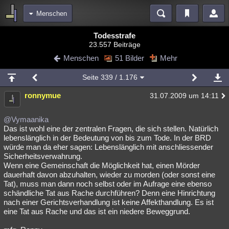
Menschen
Bereiche
Todesstrafe
23.557 Beiträge
Echtzeit
Diskussionen
Blogs
Videos
Statistiken
Menschen
51 Bilder
Mehr
Chat
Wiki
Neuigkeiten
2
Seite
339
/ 1.176
meine Rubriken
ronnymue
31.07.2009 um 14:11
Menschen
Wissenschaft
Politik
Mystery
Kriminalfälle
Spiritualität
Verschwörungen
Technologie
Ufologie
@Vymaanika
Das ist wohl eine der zentralen Fragen, die sich stellen. Natürlich
lebenslänglich in der Bedeutung von bis zum Tode. In der BRD
Natur
Umfragen
Unterhaltung
würde man da eher sagen: Lebenslänglich mit anschliessender
weitere Rubriken
Sicherheitsverwahrung.
Wenn eine Gemeinschaft die Möglichkeit hat, einen Mörder
Philosophie
Träume
Orte
Esoterik
Literatur
dauerhaft davon abzuhalten, wieder zu morden (oder sonst eine
Tat), muss man dann noch selbst oder im Aufrage eine ebenso
Astronomie
Helpdesk
Gruppen
Gaming
Filme
schändliche Tat aus Rache durchführen? Denn eine Hinrichtung
nach einer Gerichtsverhandlung ist keine Affekthandlung. Es ist
Musik
Clash
Verbesserungen
Allmystery
English
eine Tat aus Rache und das ist ein niedere Beweggrund.
Übersichten