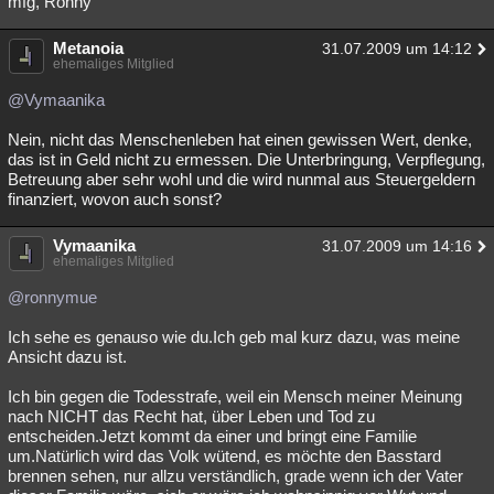
mfg, Ronny
Besucht
Teilgenommen
Alle
Neue
Geschlossen
Metanoia
31.07.2009 um 14:12
ehemaliges Mitglied
Lesenswert
Schlüsselwörter
@Vymaanika
Nein, nicht das Menschenleben hat einen gewissen Wert, denke,
das ist in Geld nicht zu ermessen. Die Unterbringung, Verpflegung,
Betreuung aber sehr wohl und die wird nunmal aus Steuergeldern
finanziert, wovon auch sonst?
Vymaanika
31.07.2009 um 14:16
ehemaliges Mitglied
@ronnymue
Ich sehe es genauso wie du.Ich geb mal kurz dazu, was meine
Ansicht dazu ist.
Ich bin gegen die Todesstrafe, weil ein Mensch meiner Meinung
nach NICHT das Recht hat, über Leben und Tod zu
entscheiden.Jetzt kommt da einer und bringt eine Familie
um.Natürlich wird das Volk wütend, es möchte den Basstard
brennen sehen, nur allzu verständlich, grade wenn ich der Vater