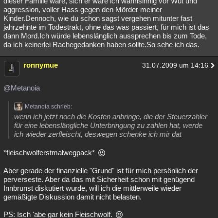
dieser Familie wäre, sich er wäre ich wahnsinnig vor Wut und
aggression, voller Hass gegen den Mörder meiner
Kinder.Dennoch, wie du schon sagst vergehen mitunter fast
jahrzehnte im Todestrakt, ohne das was passiert, für mich ist das
dann Mord.Ich würde lebenslänglich aussprechen bis zum Tode,
da ich keinerlei Rachegedanken haben sollte.So sehe ich das.
ronnymue
31.07.2009 um 14:16
@Metanoia
Metanoia schrieb:
wenn ich jetzt noch die Kosten anbringe, die der Steuerzahler
für eine lebenslängliche Unterbringung zu zahlen hat, werde
ich wieder zerfleischt, deswegen schenke ich mir dat
*fleischwolferstmalwegpack*
Aber gerade der finanzielle "Grund" ist für mich persönlich der
perverseste. Aber da das mit Sicherheit schon mit genügend
Innbrunst diskutiert wurde, will ich die mittlerweile wieder
gemäßigte Diskussion damit nicht belasten.
PS: Isch 'abe gar kein Fleischwolf.