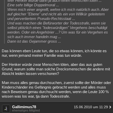
Wer Henker würde dann ja auch einen Menschen töten ...
Eine sehr billige Doppelmoral ...
Wenn mich einer angreift, wehre ich mich natürlich auch. Aber
auf gleicher "Ebene" und nicht als ein von Willkür geleitetem
und pervertiertem Pseudo-Rechtsstaat ...
Und was machen die Befürworter der Todesstrafe, wenn sie
selbst plötzlich eines "todeswürdigen" Vergehens beschuldigt
werden. Oder ein Angehörier ...? Um was für ein Vergehen es
sich auch immer handeln mag ...
Dann ist das Gejammer gross ...
Das können eben Leute tun, die so etwas können, ich könnte es
nur, wenn jemand meiner Familie was tun würde.
Der Henker würde zwar Menschen töten, aber das aus guten
Grund, warum sollte man solche Drecksmenschen die andere mit
Absicht leiden lassen verschonen?
Man muss alles genau durchsuchen, zuerst sollte der Mörder oder
Kinderschänder ins Gefängnis gebracht werden und alles muss
nach Beweisen genau durchsucht werden, wenn die Leute 100 %
wissen was los war, tja dann Todesstrafe.
Gallimimus78
15.06.2010 um 11:29
ehemaliges Mitglied