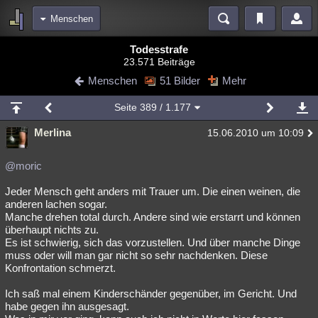
Menschen
Bereiche
Todesstrafe
23.571 Beiträge
Echtzeit
Diskussionen
Blogs
Videos
Statistiken
Menschen
51 Bilder
Mehr
Chat
Wiki
Neuigkeiten
Seite
389
/ 1.177
meine Rubriken
Merlina
15.06.2010 um 10:09
Menschen
Wissenschaft
Politik
Mystery
Kriminalfälle
Spiritualität
Verschwörungen
Technologie
Ufologie
@moric
Jeder Mensch geht anders mit Trauer um. Die einen weinen, die
Natur
Umfragen
Unterhaltung
anderen lachen sogar.
weitere Rubriken
Manche drehen total durch. Andere sind wie erstarrt und können
überhaupt nichts zu.
Philosophie
Träume
Orte
Esoterik
Literatur
Es ist schwierig, sich das vorzustellen. Und über manche Dinge
muss oder will man gar nicht so sehr nachdenken. Diese
Astronomie
Helpdesk
Gruppen
Gaming
Filme
Konfrontation schmerzt.
Musik
Clash
Verbesserungen
Allmystery
English
Ich saß mal einem Kinderschänder gegenüber, im Gericht. Und
habe gegen ihn ausgesagt.
Übersichten