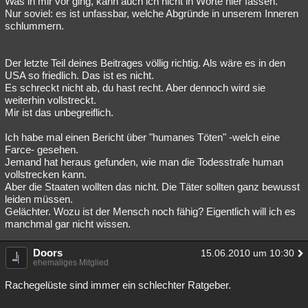
Was in mir vor ging, kann auch ich nicht in Worte hier fassen.
Nur soviel: es ist unfassbar, welche Abgründe in unserem Inneren
Besucht
Teilgenommen
Alle
Neue
Geschlossen
schlummern.
Lesenswert
Schlüsselwörter
Der letzte Teil deines Beitrages völlig richtig. Als wäre es in den
USA so friedlich. Das ist es nicht.
Es schreckt nicht ab, du hast recht. Aber dennoch wird sie
weiterhin vollstreckt.
Mir ist das unbegreiflich.
Ich habe mal einen Bericht über "humanes Töten" -welch eine
Farce- gesehen.
Jemand hat heraus gefunden, wie man die Todesstrafe human
vollstrecken kann.
Aber die Staaten wollten das nicht. Die Täter sollten ganz bewusst
leiden müssen.
Gelächter. Wozu ist der Mensch noch fähig? Eigentlich will ich es
manchmal gar nicht wissen.
Doors
15.06.2010 um 10:30
ehemaliges Mitglied
Rachegelüste sind immer ein schlechter Ratgeber.