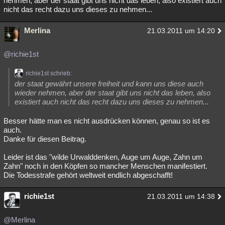
nehmen, aber der staat gibt uns nicht das leben, also existiert auch
nicht das recht dazu uns dieses zu nehmen...
Besucht
Teilgenommen
Alle
Neue
Geschlossen
Merlina
Lesenswert
Schlüsselwörter
21.03.2011 um 14:20
@richie1st
richie1st schrieb:
der staat gewährt unsere freiheit und kann uns diese auch
wieder nehmen, aber der staat gibt uns nicht das leben, also
existiert auch nicht das recht dazu uns dieses zu nehmen...
Besser hätte man es nicht ausdrücken können, genau so ist es
auch.
Danke für diesen Beitrag.
Leider ist das "wilde Urwalddenken, Auge um Auge, Zahn um
Zahn" noch in den Köpfen so mancher Menschen manifestiert.
Die Todesstrafe gehört weltweit endlich abgeschafft!
richie1st
21.03.2011 um 14:38
@Merlina