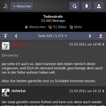
Menschen
Bereiche
Todesstrafe
23.460 Beiträge
Echtzeit
Diskussionen
Blogs
Videos
Statistiken
Menschen
51 Bilder
Mehr
Chat
Wiki
Neuigkeiten
Seite
525
/ 1.171
meine Rubriken
history_x
21.03.2011 um 14:08
Menschen
Wissenschaft
Politik
Mystery
Kriminalfälle
Spiritualität
Verschwörungen
Technologie
Ufologie
@meteora
jop sehe ich auch so, dann kannste dein leben nämlich direkt
Natur
Umfragen
Unterhaltung
vergessen, weil Dich eh niemand einstellt, geschweige denn auch
weitere Rubriken
nur in der Nähe wohnen haben will.
Philosophie
Träume
Orte
Esoterik
Literatur
Also: Am besten garnichts erst zu Schulden kommen lassen.
Astronomie
Helpdesk
Gruppen
Gaming
Filme
richie1st
21.03.2011 um 14:12
Musik
Clash
Verbesserungen
Allmystery
English
der staat gewährt unsere freiheit und kann uns diese auch wieder
Übersichten