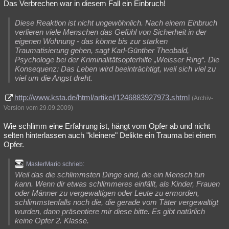
Das Verbrechen war in diesem Fall ein Einbruch!
Diese Reaktion ist nicht ungewöhnlich. Nach einem Einbruch
verlieren viele Menschen das Gefühl von Sicherheit in der
eigenen Wohnung - das könne bis zur starken
Traumatisierung gehen, sagt Karl-Günther Theobald,
Psychologe bei der Kriminalitätsopferhilfe „Weisser Ring“. Die
Konsequenz: Das Leben wird beeinträchtigt, weil sich viel zu
viel um die Angst dreht.
http://www.ksta.de/html/artikel/1246883927973.shtml
(Archiv-
Version vom 29.09.2009)
Wie schlimm eine Erfahrung ist, hängt vom Opfer ab und nicht
selten hinterlassen auch "kleinere" Delikte ein Trauma bei einem
Opfer.
MasterMario schrieb:
Weil das die schlimmsten Dinge sind, die ein Mensch tun
kann. Wenn dir etwas schlimmeres einfällt, als Kinder, Frauen
oder Männer zu vergewaltigen oder Leute zu ermorden,
schlimmstenfalls noch die, die gerade vom Täter vergewaltigt
wurden, dann präsentiere mir diese bitte. Es gibt natürlich
keine Opfer 2. Klasse.