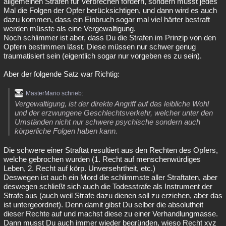
allgemeinen Strafen für Verbrechen fordern, sondern musst jedes
Mal die Folgen der Opfer berücksichtigen, und dann wird es auch
dazu kommen, dass ein Einbruch sogar mal viel härter bestraft
werden müsste als eine Vergewaltigung.
Noch schlimmer ist aber, dass Du die Strafen im Prinzip von den
Opfern bestimmen lässt. Diese müssen nur schwer genug
traumatisiert sein (eigentlich sogar nur vorgeben es zu sein).
Aber der folgende Satz war Richtig:
MasterMario schrieb:
Vergewaltigung, ist der direkte Angriff auf das leibliche Wohl
und der erzwungene Geschlechtsverkehr, welcher unter den
Umständen nicht nur schwere psychische sondern auch
körperliche Folgen haben kann.
Die schwere einer Straftat resultiert aus den Rechten des Opfers,
welche gebrochen wurden (1. Recht auf menschenwürdiges
Leben, 2. Recht auf körp. Unversehrtheit, etc.)
Deswegen ist auch ein Mord die schlimmste aller Straftaten, aber
deswegen schließt sich auch die Todesstrafe als Instrument der
Strafe aus (auch weil Strafe dazu dienen soll zu erziehen, aber das
ist untergeordnet). Denn damit gibst Du selber die absolutheit
dieser Rechte auf und machst diese zu einer Verhandlungmasse.
Dann musst Du auch immer wieder begründen, wieso Recht xyz