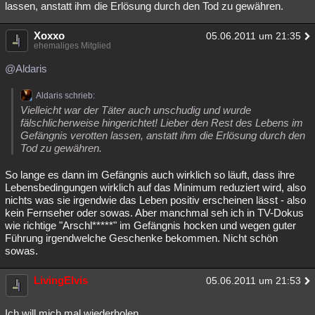
lassen, anstatt ihm die Erlösung durch den Tod zu gewähren.
Besucht
Teilgenommen
Alle
Neue
Geschlossen
Xoxxo
05.06.2011 um 21:35
Lesenswert
Schlüsselwörter
ehemaliges Mitglied
@Aldaris
Aldaris schrieb:
Vielleicht war der Täter auch unschudig und wurde
fälschlicherweise hingerichtet! Lieber den Rest des Lebens im
Gefängnis verotten lassen, anstatt ihm die Erlösung durch den
Tod zu gewähren.
So lange es dann im Gefängnis auch wirklich so läuft, dass ihre
Lebensbedingungen wirklich auf das Minimum reduziert wird, also
nichts was sie irgendwie das Leben positiv erscheinen lässt - also
kein Fernseher oder sowas. Aber manchmal seh ich in TV-Dokus
wie richtige "Arschl*****" im Gefängnis hocken und wegen guter
Führung irgendwelche Geschenke bekommen. Nicht schön
sowas.
LivingElvis
05.06.2011 um 21:53
Ich will mich mal wiederholen.