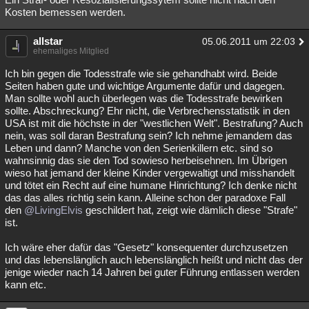
Kosten bemessen werden.
allstar
05.06.2011 um 22:03
ehemaliges Mitglied
Ich bin gegen die Todesstrafe wie sie gehandhabt wird. Beide
Seiten haben gute und wichtige Argumente dafür und dagegen.
Man sollte wohl auch überlegen was die Todesstrafe bewirken
sollte. Abschreckung? Ehr nicht, die Verbrechensstatistik in den
USA ist mit die höchste in der "westlichen Welt". Bestrafung? Auch
nein, was soll daran Bestrafung sein? Ich nehme jemandem das
Leben und dann? Manche von den Serienkillern etc. sind so
wahnsinnig das sie den Tod sowieso herbeisehnen. Im Übrigen
wieso hat jemand der kleine Kinder vergewaltigt und misshandelt
und tötet ein Recht auf eine humane Hinrichtung? Ich denke nicht
das das alles richtig sein kann. Alleine schon der paradoxe Fall
den
@LivingElvis
geschildert hat, zeigt wie dämlich diese "Strafe"
ist.
Ich wäre eher dafür das "Gesetz" konsequenter durchzusetzen
und das lebenslänglich auch lebenslänglich heißt und nicht das der
jenige wieder nach 14 Jahren bei guter Führung entlassen werden
kann etc.