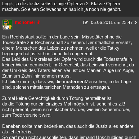
Logik, ja die Justiz selbst einige Opfer zu 2. Klasse Opfern
machen. So einen Schwachsinn hab ich ja noch nie gehört.
mchomer
05.06.2011 um 23:47
Ein Rechtsstaat sollte in der Lage sein, Missetäter ohne die
Todesstrafe zur Rechenschaft zu ziehen. Der staatliche Vorsatz,
einem Menschen das Leben zu nehmen, weil er die Tat xy
begangen hat, ist schon lächerlich ungerecht.
Das Leid des Umkreises der Opfer wird durch die Todesstrafe in
keiner Weise gemindert, im Gegenteil, das Leid wird vermehrt, da
der Umkreis des Täters einen Verlust der Manier "Auge um Auge,
Zahn um Zahn" hinnehmen muss.
Ich bilde mir ein, dass wir, die
modernen
Menschen, in der Lage
sind, solchen mittelalterlichen Methoden zu entsagen.
Zumal keine Gerechtigkeit durch Tötung herstellbar ist:
da die Tötung nur ein einziges Mal möglich ist, scheint es z.B.
nicht gerecht, wenn ein einfacher Mörder, wie ein Serienmörder,
zum Tode verurteilt wird.
Daneben sollte man bedenken, dass auch die Justiz alles andere
als fehlerfrei ist.
So darf man nicht ausschließen, dass jemand Unschuldiges durch