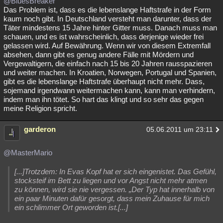
@BluesBreaker
Das Problem ist, dass es die lebenslange Haftstrafe in der Form
kaum noch gibt. In Deutschland versteht man darunter, dass der
Täter mindestens 15 Jahre hinter Gitter muss. Danach muss man
schauen, und es ist wahrscheinlich, dass derjenige wieder frei
gelassen wird. Auf Bewährung. Wenn wir von diesem Extremfall
absehen, dann gibt es genug andere Fälle mit Mördern und
Vergewaltigern, die einfach nach 15 bis 20 Jahren rausspazieren
und weiter machen. In Kroatien, Norwegen, Portugal und Spanien,
gibt es die lebenslange Haftstrafe überhaupt nicht mehr. Dass,
sojemand irgendwann weitermachen kann, kann man verhindern,
indem man ihn tötet. So hart das klingt und so sehr das gegen
meine Religion spricht.
garderon
05.06.2011 um 23:11
@MasterMario
[...]Trotzdem: In Evas Kopf hat er sich eingenistet. Das Gefühl,
stocksteif im Bett zu liegen und vor Angst nicht mehr atmen
zu können, wird sie nie vergessen. „Der Typ hat innerhalb von
ein paar Minuten dafür gesorgt, dass mein Zuhause für mich
ein schlimmer Ort geworden ist.[...]