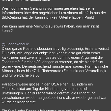
Wer noch nie ein Gefängnis von innen gesehen hat, seine
Informaionen über den angeblichen Luxusknast allenfalls aus der
Bild-Zeitung hat, der kann sich kein Urteil erlauben. Punkt
Wie kann man eine Meinung zu etwas haben, das man nicht
kennt?
@Gedankebeule
Diese ganze Kostendiskussion ist völlig blödsinnig. Erstens weisst
Du nicht, wie lange derjenige lebt, kannst also gar nicht exakt
kalkulieren und zweitens müsstes du mit diesem Argument die
Todesstrafe für einen 80-jährigen aussetzen, da sie hier definitv
teurer wäre. Dementspechend müsste man sagen: Für männliche
Mörder gibt es bis 47 die Todesstrafe (Zeitpunkt der Verurteilung)
und für weibliche bis 50.
Paradoxerweise gibt es in den USA einen Fall, indem ein
Todeskandidat am Tag der Hinrichtung versuchte sich
umzubringen. Der Bursche wurde gerettet, die Hinrichtung
verschoben,er wieder aufgepäppelt und als er wieder gesund war
wurde er hingerichtet.
Ein Straf- oder Resozialisierungssytem sollte nicht nach den