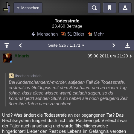
Menschen
Bereiche
Todesstrafe
23.460 Beiträge
Echtzeit
Diskussionen
Blogs
Videos
Statistiken
Menschen
51 Bilder
Mehr
Chat
Wiki
Neuigkeiten
Seite
526
/ 1.171
meine Rubriken
Aldaris
05.06.2011 um 21:29
Menschen
Wissenschaft
Politik
Mystery
Kriminalfälle
Spiritualität
Verschwörungen
Technologie
Ufologie
lisschen schrieb:
Natur
Umfragen
Unterhaltung
Bei Kinderschändern/-mörder, aufjeden Fall die Todesstrafe,
erstmal ins Gefängnis mit dem Abschaum und an einem Tag
weitere Rubriken
(ohne, dass diese wissen wann) einfach sagen, so du
kommst jetzt auf den Stuhl, so haben sie noch genügend Zeit
Philosophie
Träume
Orte
Esoterik
Literatur
über ihre Taten nach zu denken!
Astronomie
Helpdesk
Gruppen
Gaming
Filme
Und? Was ändert die Todesstrafe an der begangenen Tat? Das
Rechtssystem fungiert doch nicht als Racheengel. Vielleicht war
Musik
Clash
Verbesserungen
Allmystery
English
der Täter auch unschudig und wurde fälschlicherweise
hingerichtet! Lieber den Rest des Lebens im Gefängnis verotten
Übersichten