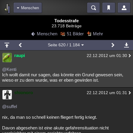
Menschen
Bereiche
Todesstrafe
23.718 Beiträge
Echtzeit
Diskussionen
Blogs
Videos
Statistiken
Menschen
51 Bilder
Mehr
Chat
Wiki
Neuigkeiten
2
Seite
620
/ 1.184
meine Rubriken
raupi
22.12.2012 um 01:30
Menschen
Wissenschaft
Politik
Mystery
Kriminalfälle
Spiritualität
Verschwörungen
Technologie
Ufologie
@Kenti
Ich wollt damit nur sagen, das könnte ein Grund gewesen sein,
wieso er zu dem wurde, was er eben gewirden ist.
Natur
Umfragen
Unterhaltung
weitere Rubriken
shionoro
22.12.2012 um 01:31
Philosophie
Träume
Orte
Esoterik
Literatur
@suffel
Astronomie
Helpdesk
Gruppen
Gaming
Filme
nix, da man so schnell keinen fliegert fertig kriegt.
Musik
Clash
Verbesserungen
Allmystery
English
Davon abgesehen ist eine akute gefahrensituation nicht
Übersichten