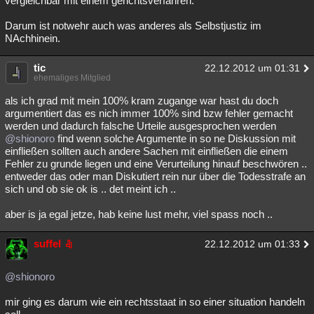
vergleichbar mit einem gerichtsverfahren.
Besucht
Teilgenommen
Alle
Neue
Geschlossen
Darum ist notwehr auch was anderes als Selbstjustiz im
NAchhinein.
Lesenswert
Schlüsselwörter
tic
22.12.2012 um 01:31
ehemaliges Mitglied
als ich grad mit mein 100% kram zugange war hast du doch
argumentiert das es nich immer 100% sind bzw fehler gemacht
werden und dadurch falsche Urteile ausgesprochen werden
@shionoro
find wenn solche Argumente in so ne Diskussion mit
einfließen sollten auch andere Sachen mit einfließen die einem
Fehler zu grunde liegen und eine Verurteilung hinauf beschwören ..
entweder das oder man Diskutiert rein nur über die Todesstrafe an
sich und ob sie ok is .. det meint ich ..
aber is ja egal jetze, hab keine lust mehr, viel spass noch ..
suffel
22.12.2012 um 01:33
@shionoro
mir ging es darum wie ein rechtsstaat in so einer situation handeln