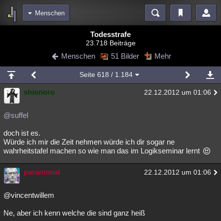
Menschen
Bereiche
Todesstrafe
23.718 Beiträge
Echtzeit
Diskussionen
Blogs
Videos
Statistiken
Menschen
51 Bilder
Mehr
Chat
Wiki
Neuigkeiten
2
Seite
618
/ 1.184
meine Rubriken
shionoro
22.12.2012 um 01:06
Menschen
Wissenschaft
Politik
Mystery
Kriminalfälle
Spiritualität
Verschwörungen
Technologie
Ufologie
@suffel
doch ist es.
Natur
Umfragen
Unterhaltung
Würde ich mir die Zeit nehmen würde ich dir sogar ne
weitere Rubriken
wahrheitstafel machen so wie man das im Logikseminar lernt
Philosophie
Träume
Orte
Esoterik
Literatur
paranomal
22.12.2012 um 01:06
Astronomie
Helpdesk
Gruppen
Gaming
Filme
@vincentwillem
Musik
Clash
Verbesserungen
Allmystery
English
Ne, aber ich kenn welche die sind ganz heiß
Übersichten