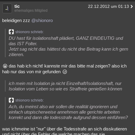
tic
22.12.2012 um 01:13
ehemaliges Mitglied
beleidigen zzz
@shionoro
shionoro schrieb:
DU hast für isolationshaft plädiert, GANZ EINDEUTIG und
das IST Folter.
Jetzt sag nicht das hättest du nicht dne Beitrag kann ich gern
zitieren.
das hab ich nicht! kannste mir das bitte mal zeigen? also ich
hab nur das von mir gefunden
ich mein mit Isolation ja nicht Einzelhaft/Isolationshaft, nur
Isolation vom Leben so wie es Straffreie genießen können
shionoro schrieb:
Ach, du meinst also wir sollen die realität ignorieren und
einfach utopischerweise annehmen alle gerichte arbeiten
korrekt und dann die todesstrafe aufgrund dessen einführen?
was ichmeine ist "nur" über die Todesstrafe an sich disskutieren
und nicht über die Fehler die welche machen das sie