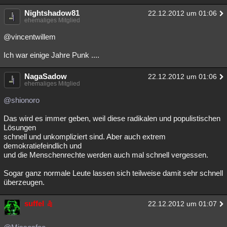
Besucht
Teilgenommen
Alle
Neue
Geschlossen
Nightshadow81
22.12.2012 um 01:06
ehemaliges Mitglied
Lesenswert
Schlüsselwörter
@vincentwillem
Ich war einige Jahre Punk ....
NagaSadow
22.12.2012 um 01:06
ehemaliges Mitglied
@shionoro
Das wird es immer geben, weil diese radikalen und populistischen
Lösungen
schnell und unkompliziert sind. Aber auch extrem
demokratiefeindlich und
und die Menschenrechte werden auch mal schnell vergessen.
Sogar ganz normale Leute lassen sich teilweise damit sehr schnell
überzeugen.
suffel
22.12.2012 um 01:07