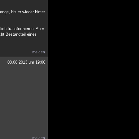
ange, bis er wieder hinter
ich transformieren. Aber
cht Bestandteil eines
melden
08.08.2013 um 19:06
melden