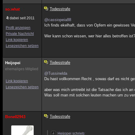
Todesstrafe
so.what
dabei seit 2011
@cassiopeia88
Ich finds ekelhaft, dass von Opfern ein gewisses Ve
Profil anzeigen
Private Nachricht
Wer kann schon wissen, wer hier alles betroffen ist?
Link kopieren
Lesezeichen setzen
Todesstrafe
Heijopei
ehemaliges Mitglied
@Tussinelda
Du hast vollkommen Recht , sowas darf es nicht ge
Link kopieren
Lesezeichen setzen
aber was mich umtreibt ist die Tatsache das ich a
Was soll man mit solchen leuten machen um zu ver
Todesstrafe
Bone02943
Heijopei schrieb: