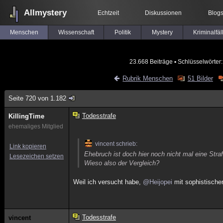
Allmystery
Echtzeit
Diskussionen
Blog
Menschen
Wissenschaft
Politik
Mystery
Kriminalfäl
23.668 Beiträge
▪ Schlüsselwörter
Rubrik Menschen
51 Bilder
Seite 720 von 1.182
Todesstrafe
KillingTime
ehemaliges Mitglied
vincent schrieb:
Link kopieren
Ehebruch ist doch hier noch nicht mal eine Stra
Lesezeichen setzen
Wieso also der Vergleich?
Weil ich versucht habe,
@Heijopei
mit sophistische
Todesstrafe
vincent