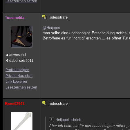
Lesezeichen setzen
Todesstrafe
Tussinelda
@Heijopei
man sollte eine unabhängige Entscheidung treffen, di
Betroffene es für "richtig" erachten.....es öffnet Tür
anwesend
dabei seit 2011
Profil anzeigen
Private Nachricht
Link kopieren
Lesezeichen setzen
Todesstrafe
Bone02943
Heijopei schrieb:
Aber ich halte sie für das nachhaltigste mittel