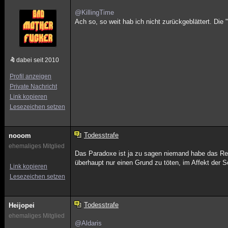
@KillingTime
Ach so, so weit hab ich nicht zurückgeblättert. Die 
dabei seit 2010
Profil anzeigen
Private Nachricht
Link kopieren
Lesezeichen setzen
Todesstrafe
nooom
ehemaliges Mitglied
Das Paradoxe ist ja zu sagen niemand habe das Rec
überhaupt nur einen Grund zu töten, im Affekt der Se
Link kopieren
Lesezeichen setzen
Todesstrafe
Heijopei
ehemaliges Mitglied
@Aldaris