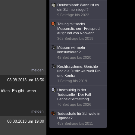
Deutschland: Wann ist es
ein Schmelztiegel?
9 Beiträge bis 2022
Tötung mit sechs
Messerstichen - Freispruch
aufgrund von Notwehr
362 Beiträge bis 2019
Müssen wir mehr
konsumieren?
42 Beiträge bis 2020
Rechtssysteme, Gerichte
melden
und die Justiz weltweit Pro
und Kontra
08.08.2013 um 18:56
1 Beitrag bis 2019
Unschuldig in der
töten. Es gibt, wenn
Todeszelle - Der Fall
Lancelot Armstrong
76 Beiträge bis 2026
melden
Todesstrafe für Schwule in
Uganda?
08.08.2013 um 19:00
453 Beiträge bis 2011