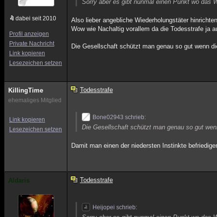
Sorry aber es gibt nunmal einen Punkt wo das W
dabei seit 2010
Also lieber angebliche Wiederholungstäter hinricht
Wow wie Nachaltig vorallem da die Todesstrafe ja 
Profil anzeigen
Private Nachricht
Die Gesellschaft schützt man genau so gut wenn die
Link kopieren
Lesezeichen setzen
Todesstrafe
KillingTime
ehemaliges Mitglied
Bone02943 schrieb:
Link kopieren
Die Gesellschaft schützt man genau so gut wenn
Lesezeichen setzen
Damit man einen der niedersten Instinkte befriedi
Todesstrafe
Aldaris
Heijopei schrieb: