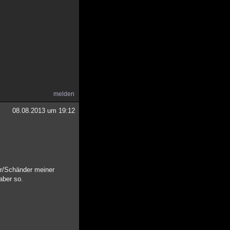
melden
08.08.2013 um 19:12
er/Schänder meiner
aber so.