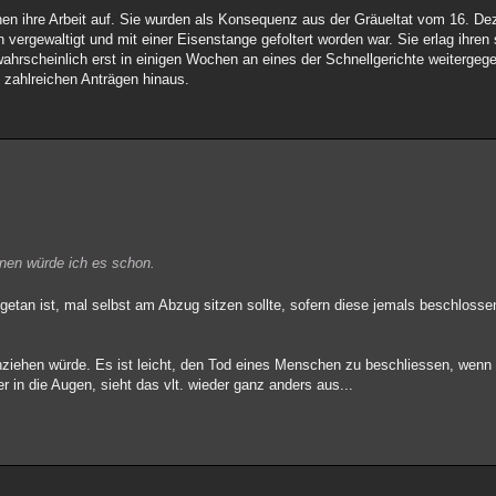
en ihre Arbeit auf. Sie wurden als Konsequenz aus der Gräueltat vom 16. Dez
vergewaltigt und mit einer Eisenstange gefoltert worden war. Sie erlag ihren
d wahrscheinlich erst in einigen Wochen an eines der Schnellgerichte weitergeg
zahlreichen Anträgen hinaus.
nnen würde ich es schon.
ugetan ist, mal selbst am Abzug sitzen sollte, sofern diese jemals beschloss
hziehen würde. Es ist leicht, den Tod eines Menschen zu beschliessen, wenn 
 in die Augen, sieht das vlt. wieder ganz anders aus...