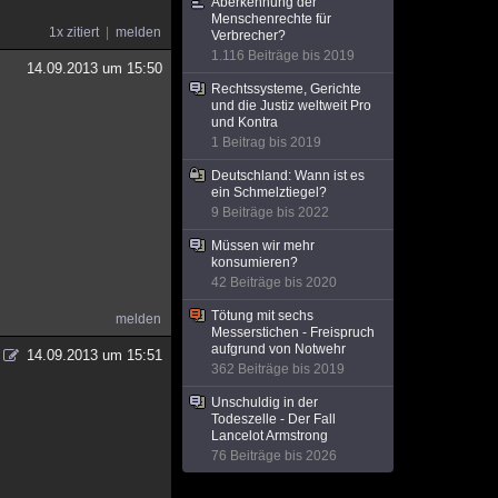
Aberkennung der
Menschenrechte für
1x zitiert
melden
Verbrecher?
1.116 Beiträge bis 2019
14.09.2013 um 15:50
Rechtssysteme, Gerichte
und die Justiz weltweit Pro
und Kontra
1 Beitrag bis 2019
Deutschland: Wann ist es
ein Schmelztiegel?
9 Beiträge bis 2022
Müssen wir mehr
konsumieren?
42 Beiträge bis 2020
Tötung mit sechs
melden
Messerstichen - Freispruch
aufgrund von Notwehr
14.09.2013 um 15:51
362 Beiträge bis 2019
Unschuldig in der
Todeszelle - Der Fall
Lancelot Armstrong
76 Beiträge bis 2026