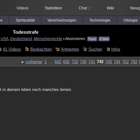
Videos
Statistiken
Chat
Wiki
Neuig
2
le
Spiritualität
Verschwörungen
Technologie
Ufologie
Todesstrafe
:
USA
,
Deutschland
,
Menschenrechte
▪ Abonnieren:
Feed
E-Mail
41 Videos
Beobachten
Antworten
Suchen
Infos
vorherige
1
...
642
692
732
740
741
742
743
744
752
792
st in deinem leben noch manches lernen.