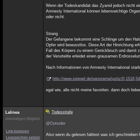
Wenn der Todeskandidat das Zyanid jedoch nicht ein
Amnesty International können lebenswichtige Organe
oder nicht.
Strang
Der Gefangene bekommt eine Schlinge um den Hals g
Opfer wird bewusstlos. Diese Art der Hinrichtung e
Fall des Körpers zu einem Genickbruch und damit z
der Verurteilte erleidet einen grausamen Erdrosselu
Nach Informationen von Amnesty International star
http://www.spiegel.de/panorama/justiz/0,1518,5
egal wie, alle nicht meine favoriten. dann doch lieb
Todesstrafe
Lalinea
ehemaliges Mitglied
@Outsider
Link kopieren
Also wenn du gelesen hättest was ich geschrieben h
Lesezeichen setzen