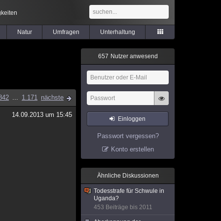
keiten
Natur
Umfragen
Unterhaltung
6
5
7
Nutzer anwesend
842
...
1.171
nächste
14.09.2013 um 15:45
Einloggen
Passwort vergessen?
Konto erstellen
Ähnliche Diskussionen
Todesstrafe für Schwule in
Uganda?
453 Beiträge bis 2011