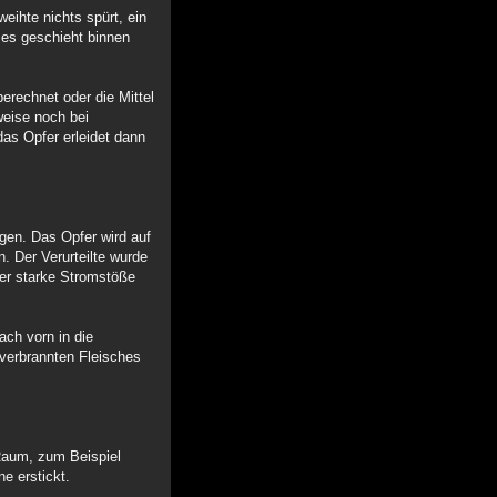
weihte nichts spürt, ein
ses geschieht binnen
rechnet oder die Mittel
weise noch bei
das Opfer erleidet dann
gen. Das Opfer wird auf
. Der Verurteilte wurde
ker starke Stromstöße
ch vorn in die
h verbrannten Fleisches
 Raum, zum Beispiel
e erstickt.