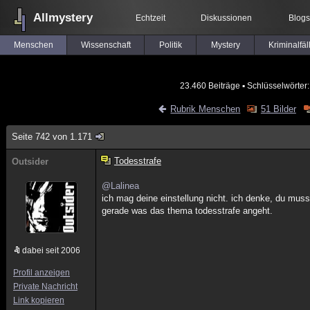
Allmystery
Echtzeit
Diskussionen
Blogs
Menschen
Wissenschaft
Politik
Mystery
Kriminalfäl
23.460 Beiträge
▪ Schlüsselwörter
Rubrik Menschen
51 Bilder
Seite 742 von 1.171
Todesstrafe
Outsider
@Lalinea
ich mag deine einstellung nicht. ich denke, du mus
gerade was das thema todesstrafe angeht.
dabei seit 2006
Profil anzeigen
Private Nachricht
Link kopieren