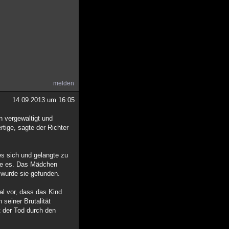
melden
14.09.2013 um 16:05
n vergewaltigt und
rtige, sagte der Richter
es sich und gelangte zu
gte es. Das Mädchen
 wurde sie gefunden.
al vor, dass das Kind
seiner Brutalität
t der Tod durch den