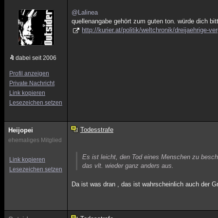
@Lalinea
quellenangabe gehört zum guten ton. würde dich bitt
http://kurier.at/politik/weltchronik/dreijaehrige-v
dabei seit 2006
Profil anzeigen
Private Nachricht
Link kopieren
Lesezeichen setzen
Todesstrafe
Heijopei
ehemaliges Mitglied
Es ist leicht, den Tod eines Menschen zu besch
Link kopieren
das vlt. wieder ganz anders aus.
Lesezeichen setzen
Da ist was dran , das ist wahrscheinlich auch der 