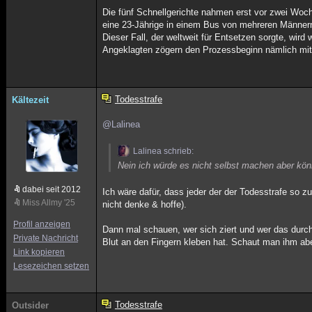
Die fünf Schnellgerichte nahmen erst vor zwei Woch
eine 23-Jährige in einem Bus von mehreren Männern 
Dieser Fall, der weltweit für Entsetzen sorgte, wir
Angeklagten zögern den Prozessbeginn nämlich mit 
Todesstrafe
Kältezeit
@Lalinea
Lalinea schrieb:
Nein ich würde es nicht selbst machen aber kö
dabei seit 2012
Ich wäre dafür, dass jeder der der Todesstrafe so z
Miss Allmy '25
nicht denke & hoffe).
Profil anzeigen
Dann mal schauen, wer sich ziert und wer das durc
Private Nachricht
Blut an den Fingern kleben hat. Schaut man ihm aber
Link kopieren
Lesezeichen setzen
Todesstrafe
Outsider