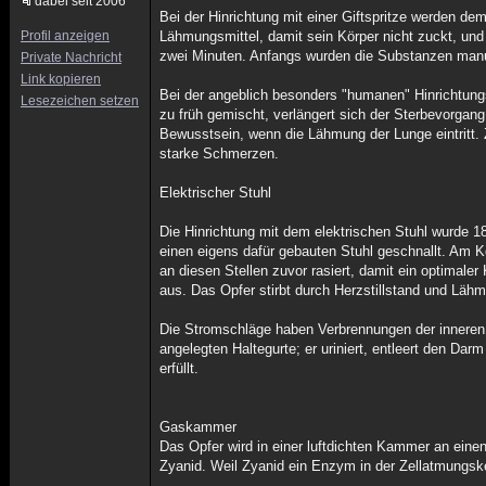
dabei seit 2006
Bei der Hinrichtung mit einer Giftspritze werden dem
Profil anzeigen
Lähmungsmittel, damit sein Körper nicht zuckt, und
zwei Minuten. Anfangs wurden die Substanzen manue
Private Nachricht
Link kopieren
Bei der angeblich besonders "humanen" Hinrichtung
Lesezeichen setzen
zu früh gemischt, verlängert sich der Sterbevorgan
Bewusstsein, wenn die Lähmung der Lunge eintritt. Z
starke Schmerzen.
Elektrischer Stuhl
Die Hinrichtung mit dem elektrischen Stuhl wurde 1
einen eigens dafür gebauten Stuhl geschnallt. Am Ko
an diesen Stellen zuvor rasiert, damit ein optimal
aus. Das Opfer stirbt durch Herzstillstand und Lä
Die Stromschläge haben Verbrennungen der inneren 
angelegten Haltegurte; er uriniert, entleert den Dar
erfüllt.
Gaskammer
Das Opfer wird in einer luftdichten Kammer an eine
Zyanid. Weil Zyanid ein Enzym in der Zellatmungske