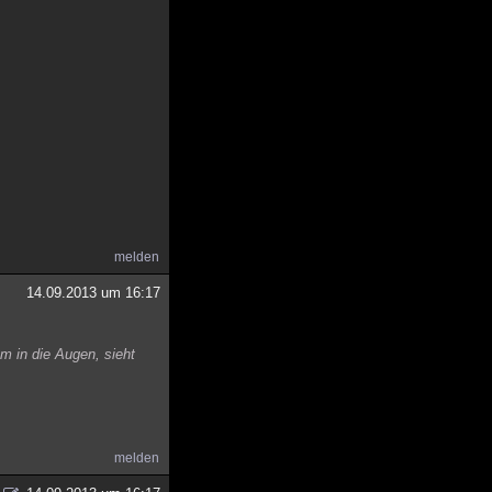
melden
14.09.2013 um 16:17
m in die Augen, sieht
melden