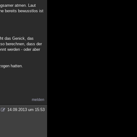
angsamer atmen. Laut
e bereits bewusstlos ist
cht das Genick, das
 so berechnen, dass der
nnt werden - oder aber
zogen hatten.
melden
14.09.2013 um 15:53