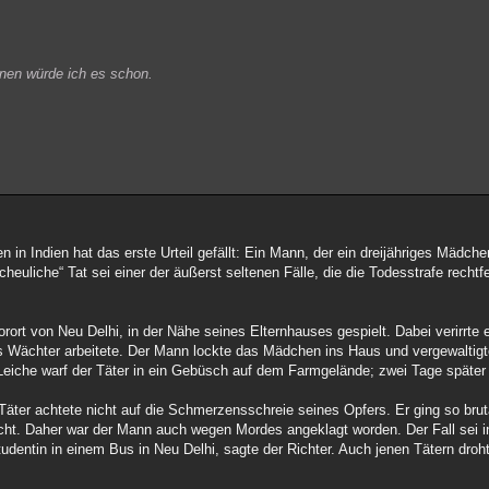
nnen würde ich es schon.
 in Indien hat das erste Urteil gefällt: Ein Mann, der ein dreijähriges Mädche
heuliche“ Tat sei einer der äußerst seltenen Fälle, die die Todesstrafe rechtfe
rort von Neu Delhi, in der Nähe seines Elternhauses gespielt. Dabei verirrte 
ls Wächter arbeitete. Der Mann lockte das Mädchen ins Haus und vergewalti
 Leiche warf der Täter in ein Gebüsch auf dem Farmgelände; zwei Tage später
Täter achtete nicht auf die Schmerzensschreie seines Opfers. Er ging so brut
cht. Daher war der Mann auch wegen Mordes angeklagt worden. Der Fall sei in 
udentin in einem Bus in Neu Delhi, sagte der Richter. Auch jenen Tätern droh