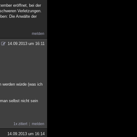
ember eröffnet, bei der
 schweren Verletzungen.
eben: Die Anwälte der
melden
14.09.2013 um 16:11
en werden würde (was ich
man selbst nicht sein
1x zitiert
melden
14.09.2013 um 16:14