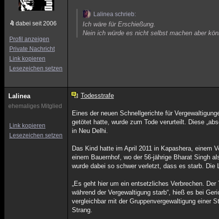
Lalinea schrieb:
dabei seit 2006
Ich wäre für Erschießung.
Nein ich würde es nicht selbst machen aber kö
Profil anzeigen
Private Nachricht
Link kopieren
Lesezeichen setzen
Todesstrafe
Lalinea
ehemaliges Mitglied
Eines der neuen Schnellgerichte für Vergewaltigungen
getötet hatte, wurde zum Tode verurteilt. Diese „absc
Link kopieren
in Neu Delhi.
Lesezeichen setzen
Das Kind hatte im April 2011 in Kapashera, einem Vo
einem Bauernhof, wo der 56-jährige Bharat Singh a
wurde dabei so schwer verletzt, dass es starb. Die
„Es geht hier um ein entsetzliches Verbrechen. Der 
während der Vergewaltigung starb“, hieß es bei Geri
vergleichbar mit der Gruppenvergewaltigung einer St
Strang.