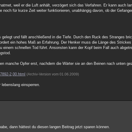
atmet, weil er die Luft anhält, verzögert sich das Verfahren. Er kann auch l
 noch für kurze Zeit weiter funktionieren, unabhängig davon, ob der Gefangen
elegt und fällt anschließend in die Tiefe. Durch den Ruck des Stranges bri
rfordert ein hohes Maß an Erfahrung. Der Henker muss die Länge des Strickes
u einem schnellen Tod führt. Ansonsten kann der Kopf beim Fall auch abgetre
ngstod.
ben manche Opfer erst, nachdem die Wärter sie an den Beinen nach unten ge
47892-2,00.html
(Archiv-Version vom 01.06.2009)
er lebenslang einsperren.
abe, dann hättest du diesen langen Beitrag jetzt sparen können.