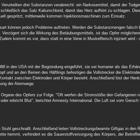
 Verurteilten drei Substanzen verabreicht: ein Narkosemittel, damit der Todge
 schließlich das Salz Kaliumchlorid, damit das Herz aufhört zu schlagen. Die
ll gespritzt, mittlerweile kommen Injektionsmaschinen zum Einsatz.
sart können jedoch Probleme auftreten. Werden die Substanzmengen falsch be
g. Verzögert sich die Wirkung des Betäubungsmittels, ist das Opfer möglicher
udem kommt es vor, dass statt in eine Vene in Muskelfleisch injiziert wird - 
888 in den USA mit der Begründung eingeführt, sie sei humaner als das Erhän
pf und an den Beinen des Häftlings befestigen die Vollstrecker die Elektroden
er Kontakt zwischen Elektroden und Körper besteht. Anschließend löst der Hen
hmung der Atemwege.
Organe des Opfers zur Folge. "Oft werfen die Stromstöße den Gefangenen na
m oder erbricht Blut", berichtet Amnesty International. Die Luft sei vom Geruc
n Stuhl geschnallt. Anschließend leiten Vollstreckungsbeamte Giftgas in den
tte hemmt, verhindert es die Sauerstoffversorgung des Körpers, der Betroffen