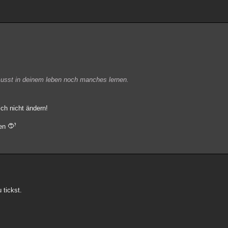
 musst in deinem leben noch manches lernen.
ich nicht ändern!
hen
 tickst.