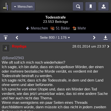
Menschen
Bereiche
Todesstrafe
23.553 Beiträge
Echtzeit
Diskussionen
Blogs
Videos
Statistiken
Menschen
51 Bilder
Mehr
Chat
Wiki
Neuigkeiten
3
Seite
800
/ 1.176
meine Rubriken
Roydiga
28.01.2014 um 23:37
Menschen
Wissenschaft
Politik
Mystery
Kriminalfälle
Spiritualität
Verschwörungen
Technologie
Ufologie
@Bone02943
Wie oft soll ich mich noch wiederholen?
Ich sagte, ich bin dafür, dass ein skrupelloser Mörder, der einen
Natur
Umfragen
Unterhaltung
oder mehrere bestialische Morde verübt, es verdient mit der
weitere Rubriken
Todesstrafe bestraft zu werden.
Ich sagte nicht, dass ich die Todesstrafe, in dem und dem Land
Philosophie
Träume
Orte
Esoterik
Literatur
ohne wenn und aber befürworte.
Ich spreche von einer Utopie und, dass ein Mörder den Tod
Astronomie
Helpdesk
Gruppen
Gaming
Filme
verdient, wie das jetzt umsetzbar wäre, das ist eine andere Sache
und hier auch nicht das Thema.
Musik
Clash
Verbesserungen
Allmystery
English
Wenn man wenigstens ein paar Seiten eines Threads
durchblättern würde, dann müsste ich das nicht in jedem zweiten
Übersichten