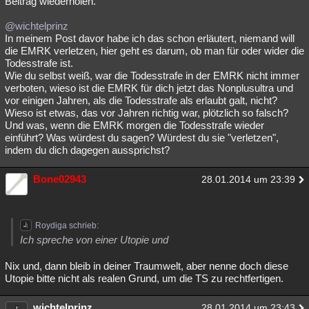
Beitrag wiederholen.
Besucht
Teilgenommen
Alle
Neue
Geschlossen
@wichtelprinz
In meinem Post davor habe ich das schon erläutert, niemand will
Lesenswert
Schlüsselwörter
die EMRK verletzen, hier geht es darum, ob man für oder wider die
Todesstrafe ist.
Wie du selbst weiß, war die Todesstrafe in der EMRK nicht immer
verboten, wieso ist die EMRK für dich jetzt das Nonplusultra und
vor einigen Jahren, als die Todesstrafe als erlaubt galt, nicht?
Wieso ist etwas, das vor Jahren richtig war, plötzlich so falsch?
Und was, wenn die EMRK morgen die Todesstrafe wieder
einführt? Was würdest du sagen? Würdest du sie "verletzen",
indem du dich dagegen aussprichst?
Bone02943
28.01.2014 um 23:39
Roydiga schrieb:
Ich spreche von einer Utopie und
Nix und, dann bleib in deiner Traumwelt, aber nenne doch diese
Utopie bitte nicht als realen Grund, um die TS zu rechtfertigen.
wichtelprinz
28.01.2014 um 23:43