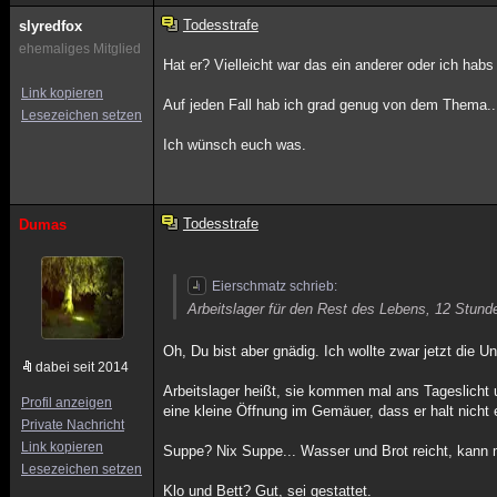
Todesstrafe
slyredfox
ehemaliges Mitglied
Hat er? Vielleicht war das ein anderer oder ich hab
Link kopieren
Auf jeden Fall hab ich grad genug von dem Thema..
Lesezeichen setzen
Ich wünsch euch was.
Todesstrafe
Dumas
Eierschmatz schrieb:
Arbeitslager für den Rest des Lebens, 12 Stunde
Oh, Du bist aber gnädig. Ich wollte zwar jetzt die U
dabei seit 2014
Arbeitslager heißt, sie kommen mal ans Tageslicht
Profil anzeigen
eine kleine Öffnung im Gemäuer, dass er halt nicht 
Private Nachricht
Link kopieren
Suppe? Nix Suppe... Wasser und Brot reicht, kann
Lesezeichen setzen
Klo und Bett? Gut, sei gestattet.