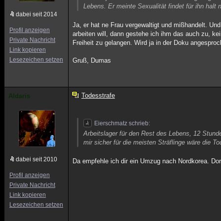
Lebens. Er meinte Sexualität findet für ihn halt
dabei seit 2014
Ja, er hat ne Frau vergewaltigt und mißhandelt. Und
Profil anzeigen
arbeiten will, dann gestehe ich ihm das auch zu, kein
Private Nachricht
Freiheit zu gelangen. Wird ja in der Doku angespr
Link kopieren
Lesezeichen setzen
Gruß, Dumas
Todesstrafe
Aldaris
Eierschmatz schrieb:
Arbeitslager für den Rest des Lebens, 12 Stunde
mir sicher für die meisten Sträflinge wäre die T
dabei seit 2010
Da empfehle ich dir ein Umzug nach Nordkorea. Dort
Profil anzeigen
Private Nachricht
Link kopieren
Lesezeichen setzen