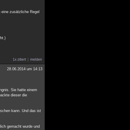
 eine zusätzliche Regel
ht.)
1x zitiert
melden
28.06.2014 um 14:13
ngnis. Sie hatte einem
ackte dieser die
uschen kann. Und das ist
ntlich gemacht wurde und