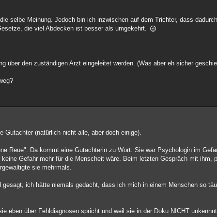
die selbe Meinung. Jedoch bin ich inzwischen auf dem Trichter, dass dadurch
 Gesetze, die viel Abdecken ist besser als umgekehrt.
ng über den zuständigen Arzt eingeleitet werden. (Was aber eh sicher geschie
 weg?
 Gutachter (natürlich nicht alle, aber doch einige).
ohne Reue". Da kommt eine Gutachterin zu Wort. Sie war Psychologin im Gefä
r keine Gefahr mehr für die Menscheit wäre. Beim letzten Gespräch mit ihm, p
ergewaltigte sie mehrmals.
d gesagt, ich hätte niemals gedacht, dass ich mich in einem Menschen so tä
il sie eben über Fehldiagnosen spricht und weil sie in der Doku NICHT unkenn