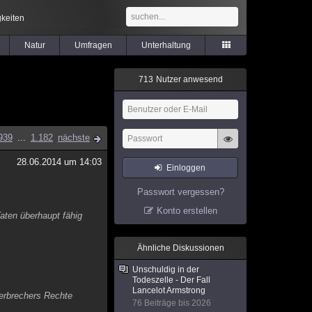
keiten
Natur
Umfragen
Unterhaltung
7
1
3
Nutzer anwesend
939
...
1.182
nächste
28.06.2014 um 14:03
Einloggen
Passwort vergessen?
Konto erstellen
aten überhaupt fähig
Ähnliche Diskussionen
Unschuldig in der
Todeszelle - Der Fall
Lancelot Armstrong
Verbrechers Rechte
76 Beiträge bis 2026