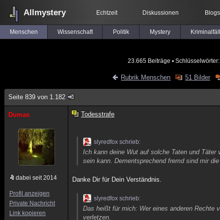
Allmystery
Echtzeit
Diskussionen
Blogs
Menschen
Wissenschaft
Politik
Mystery
Kriminalfäl
23.665 Beiträge
▪ Schlüsselwörter
Rubrik Menschen
51 Bilder
Seite 839 von 1.182
Todesstrafe
Dumas
slyredfox schrieb:
Ich kann deine Wut auf solche Taten und Täter 
sein kann. Dementsprechend fremd sind mir die
dabei seit 2014
Danke Dir für Dein Verständnis.
Profil anzeigen
slyredfox schrieb:
Private Nachricht
Das heißt für mich: Wer eines anderen Rechte v
Link kopieren
verletzen.