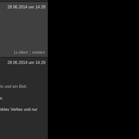
28.06.2014 um 14:28
1x zitiert
melden
28.06.2014 um 14:29
lo und ein Bett.
em.
kles Verlies und nur