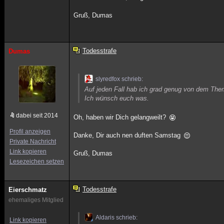
Gruß, Dumas
Todesstrafe
Dumas
slyredfox schrieb:
Auf jeden Fall hab ich grad genug von dem The
Ich wünsch euch was.
dabei seit 2014
Oh, haben wir Dich gelangweilt?
Profil anzeigen
Danke, Dir auch nen duften Samstag
Private Nachricht
Link kopieren
Gruß, Dumas
Lesezeichen setzen
Todesstrafe
Eierschmatz
ehemaliges Mitglied
Aldaris schrieb:
Link kopieren