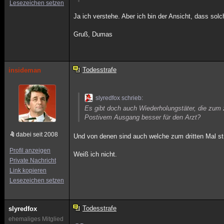
Lesezeichen setzen
Ja ich verstehe. Aber ich bin der Ansicht, dass solc
Gruß, Dumas
Todesstrafe
insideman
slyredfox schrieb:
Es gibt doch auch Wiederholungstäter, die zum 
Postivem Ausgang besser für den Arzt?
dabei seit 2008
Und von denen sind auch welche zum dritten Mal s
Profil anzeigen
Weiß ich nicht.
Private Nachricht
Link kopieren
Lesezeichen setzen
Todesstrafe
slyredfox
ehemaliges Mitglied