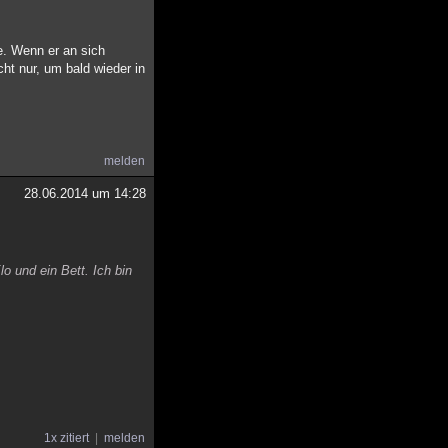
ne. Wenn er an sich
icht nur, um bald wieder in
melden
28.06.2014 um 14:28
o und ein Bett. Ich bin
1x zitiert
melden