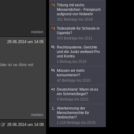
Tötung mit sechs
Messerstichen - Freispruch
aufgrund von Notwehr
362 Beiträge bis 2019
Todesstrafe für Schwule in
melden
Uganda?
453 Beiträge bis 2011
28.06.2014 um 14:05
Rechtssysteme, Gerichte
und die Justiz weltweit Pro
und Kontra
1 Beitrag bis 2019
der ist ne Akte mit
Müssen wir mehr
konsumieren?
42 Beiträge bis 2020
Deutschland: Wann ist es
ein Schmelztiegel?
9 Beiträge bis 2022
Aberkennung der
Menschenrechte für
melden
Verbrecher?
1.116 Beiträge bis 2019
28.06.2014 um 14:08