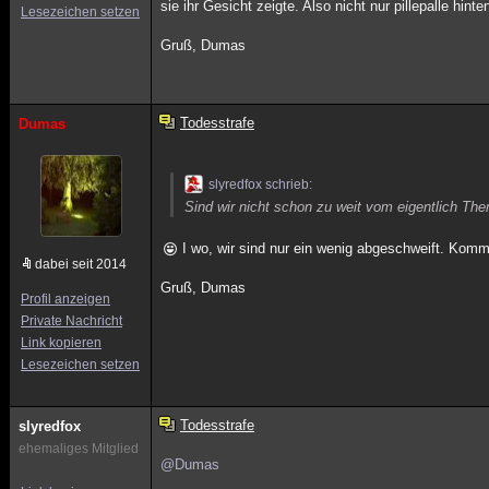
sie ihr Gesicht zeigte. Also nicht nur pillepalle hi
Lesezeichen setzen
Gruß, Dumas
Todesstrafe
Dumas
slyredfox schrieb:
Sind wir nicht schon zu weit vom eigentlich T
I wo, wir sind nur ein wenig abgeschweift. Komm
dabei seit 2014
Gruß, Dumas
Profil anzeigen
Private Nachricht
Link kopieren
Lesezeichen setzen
Todesstrafe
slyredfox
ehemaliges Mitglied
@Dumas