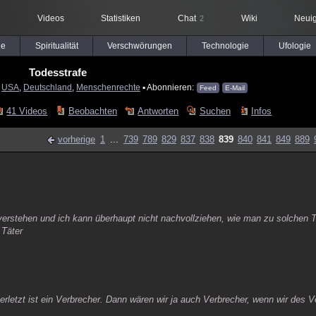
Videos
Statistiken
Chat
Wiki
Neuig
2
le
Spiritualität
Verschwörungen
Technologie
Ufologie
Todesstrafe
:
USA
,
Deutschland
,
Menschenrechte
▪ Abonnieren:
Feed
E-Mail
41 Videos
Beobachten
Antworten
Suchen
Infos
vorherige
1
...
739
789
829
837
838
839
840
841
849
889
verstehen und ich kann überhaupt nicht nachvollziehen, wie man zu solchen T
 Täter
erletzt ist ein Verbrecher. Dann wären wir ja auch Verbrecher, wenn wir des 