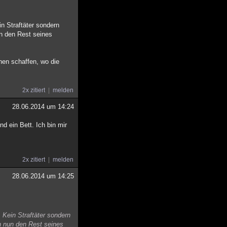
n Straftäter sondern
un den Rest seines
nen schaffen, wo die
2x zitiert
melden
28.06.2014 um 14:24
d ein Bett. Ich bin mir
2x zitiert
melden
28.06.2014 um 14:25
 Kein Straftäter sondern
an nun den Rest seines