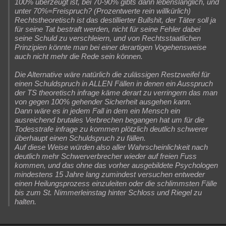
100% überzeugt ist, bei 70-90% gibts dann lebenslänglich, und
unter 70%=Freispruch? (Prozentwerte rein willkürlich)
Besucht
Teilgenommen
Alle
Neue
Geschlossen
Rechtstheoretisch ist das destillierter Bullshit, der Täter soll ja
für seine Tat bestraft werden, nicht für seine Fehler dabei
Lesenswert
Schlüsselwörter
seine Schuld zu verschleiern, und von Rechtsstaatlichen
Prinzipien könnte man bei einer derartigen Vogehensweise
auch nicht mehr die Rede sein können.
Die Alternative wäre natürlich die zulässigen Restzweifel für
einen Schuldspruch in ALLEN Fällen in denen ein Ausspruch
der TS theoretisch infrage käme derart zu verringern das man
von gegen 100% gehender Sicherheit ausgehen kann.
Dann wäre es in jedem Fall in dem ein Mensch ein
ausreichend brutales Verbrechen begangen hat um für die
Todesstrafe infrage zu kommen plötzlich deutlich schwerer
überhaupt einen Schuldspruch zu fällen.
Auf diese Weise würden also aller Wahrscheinlichkeit nach
deutlich mehr Schwerverbrecher wieder auf freien Fuss
kommen, und das ohne das vorher ausgebildete Psychologen
mindestens 15 Jahre lang zumindest versuchen entweder
einen Heilungsprozess einzuleiten oder die schlimmsten Fälle
bis zum St. Nimmerleinstag hinter Schloss und Riegel zu
halten.