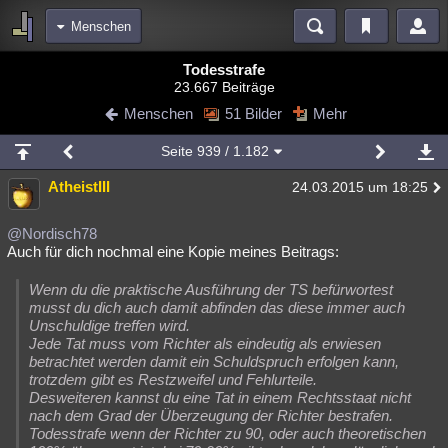
Menschen
Bereiche
Todesstrafe
23.667 Beiträge
Echtzeit
Diskussionen
Blogs
Videos
Statistiken
Menschen
51 Bilder
Mehr
Chat
Wiki
Neuigkeiten
Seite
939
/ 1.182
meine Rubriken
AtheistIII
24.03.2015 um 18:25
Menschen
Wissenschaft
Politik
Mystery
Kriminalfälle
Spiritualität
Verschwörungen
Technologie
Ufologie
@Nordisch78
Auch für dich nochmal eine Kopie meines Beitrags:
Natur
Umfragen
Unterhaltung
Wenn du die praktische Ausführung der TS befürwortest
weitere Rubriken
musst du dich auch damit abfinden das diese immer auch
Unschuldige treffen wird.
Philosophie
Träume
Orte
Esoterik
Literatur
Jede Tat muss vom Richter als eindeutig als erwiesen
betrachtet werden damit ein Schuldspruch erfolgen kann,
Astronomie
Helpdesk
Gruppen
Gaming
Filme
trotzdem gibt es Restzweifel und Fehlurteile.
Desweiteren kannst du eine Tat in einem Rechtsstaat nicht
Musik
Clash
Verbesserungen
Allmystery
English
nach dem Grad der Überzeugung der Richter bestrafen.
Todesstrafe wenn der Richter zu 90, oder auch theoretischen
Übersichten