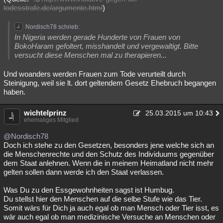
todesstrafe.de/argumente.html
)
Nordisch78 schrieb:
In Nigeria werden gerade Hunderte von Frauen von
BokoHaram gefoltert, misshandelt und vergewaltigt. Bitte
versucht diese Menschen mal zu therapieren...
Und woanders werden Frauen zum Tode verurteilt durch
Steinigung, weil sie lt. dort geltendem Gesetz Ehebruch begangen
haben.
wichtelprinz
25.03.2015 um 10:43
ehemaliges Mitglied
@Nordisch78
Doch ich stehe zu den Gesetzen, besonders jene welche sich an
die Menschenrechte und den Schutz des Individuums gegenüber
dem Staat anlehnen. Wenn die in meinem Heimatland nicht mehr
gelten sollen dann werde ich den Staat verlassen.
Was Du zu den Essgewohnheiten sagst ist Humbug.
Du stellst hier den Menschen auf die selbe Stufe wie das Tier.
Somit wärs für Dich ja auch egal ob man Mensch oder Tier isst, es
wär auch egal ob man medizinische Versuche an Menschen oder