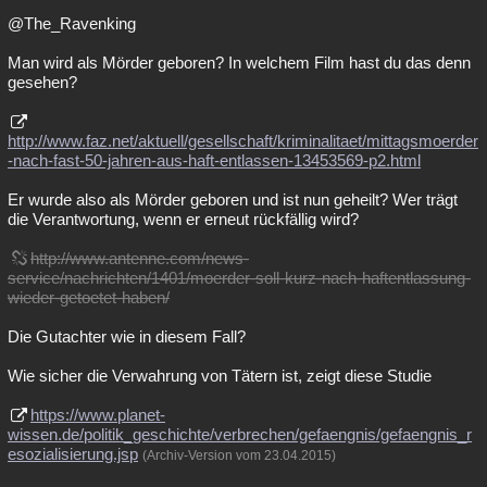
@The_Ravenking
Man wird als Mörder geboren? In welchem Film hast du das denn
gesehen?
http://www.faz.net/aktuell/gesellschaft/kriminalitaet/mittagsmoerder
-nach-fast-50-jahren-aus-haft-entlassen-13453569-p2.html
Er wurde also als Mörder geboren und ist nun geheilt? Wer trägt
die Verantwortung, wenn er erneut rückfällig wird?
http://www.antenne.com/news-
service/nachrichten/1401/moerder-soll-kurz-nach-haftentlassung-
wieder-getoetet-haben/
Die Gutachter wie in diesem Fall?
Wie sicher die Verwahrung von Tätern ist, zeigt diese Studie
https://www.planet-
wissen.de/politik_geschichte/verbrechen/gefaengnis/gefaengnis_r
esozialisierung.jsp
(Archiv-Version vom 23.04.2015)