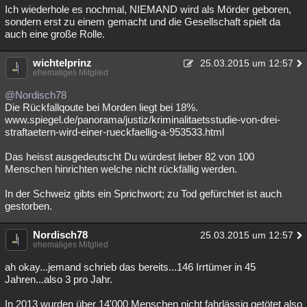
Ich wiederhole es nochmal, NIEMAND wird als Mörder geboren,
sondern erst zu einem gemacht und die Gesellschaft spielt da
auch eine große Rolle.
wichtelprinz
25.03.2015 um 12:57
ehemaliges Mitglied
@Nordisch78
Die Rückfallqoute bei Morden liegt bei 18%.
www.spiegel.de/panorama/justiz/kriminalitaetsstudie-von-drei-
straftaetern-wird-einer-rueckfaellig-a-953533.html
Das heisst ausgedeutscht Du würdest lieber 82 von 100
Menschen hinrichten welche nicht rückfällig werden.
In der Schweiz gibts ein Sprichwort; zu Tod gefürchtet ist auch
gestorben.
Nordisch78
25.03.2015 um 12:57
ehemaliges Mitglied
ah okay...jemand schrieb das bereits...146 Irrtümer in 45
Jahren...also 3 pro Jahr.
In 2013 wurden über 14'000 Menschen nicht fahrlässig getötet also