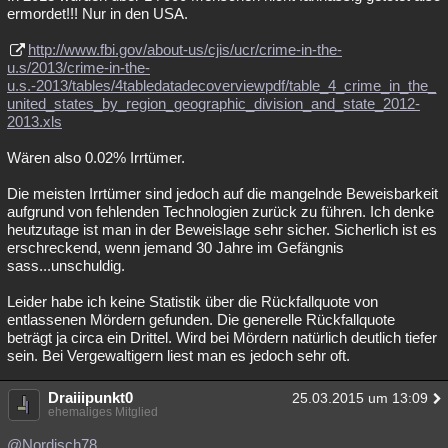
ermordet!!! Nur in den USA.
http://www.fbi.gov/about-us/cjis/ucr/crime-in-the-
u.s/2013/crime-in-the-
u.s.-2013/tables/4tabledatadecoverviewpdf/table_4_crime_in_the_
united_states_by_region_geographic_division_and_state_2012-
2013.xls
Wären also 0.02% Irrtümer.
Die meisten Irrtümer sind jedoch auf die mangelnde Beweisbarkeit
aufgrund von fehlenden Technologien zurück zu führen. Ich denke
heutzutage ist man in der Beweislage sehr sicher. Sicherlich ist es
erschreckend, wenn jemand 30 Jahre im Gefängnis
sass...unschuldig.
Leider habe ich keine Statistik über die Rückfallquote von
entlassenen Mördern gefunden. Die generelle Rückfallquote
beträgt ja circa ein Drittel. Wird bei Mördern natürlich deutlich tiefer
sein. Bei Vergewaltigern liest man es jedoch sehr oft.
Draiiipunkt0
25.03.2015 um 13:09
ehemaliges Mitglied
@Nordisch78