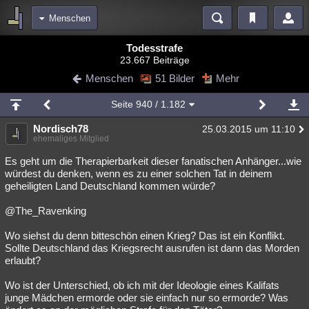
Menschen
Bereiche
Todesstrafe
23.667 Beiträge
Echtzeit
Diskussionen
Blogs
Videos
Statistiken
Menschen
51 Bilder
Mehr
Chat
Wiki
Neuigkeiten
2
Seite
940
/ 1.182
meine Rubriken
Nordisch78
25.03.2015 um 11:10
Menschen
Wissenschaft
Politik
Mystery
Kriminalfälle
ehemaliges Mitglied
Spiritualität
Verschwörungen
Technologie
Ufologie
Es geht um die Therapierbarkeit dieser fanatischen Anhänger...wie
würdest du denken, wenn es zu einer solchen Tat in deinem
geheiligten Land Deutschland kommen würde?
Natur
Umfragen
Unterhaltung
weitere Rubriken
@The_Ravenking
Philosophie
Träume
Orte
Esoterik
Literatur
Wo siehst du denn bitteschön einen Krieg? Das ist ein Konflikt.
Sollte Deutschland das Kriegsrecht ausrufen ist dann das Morden
Astronomie
Helpdesk
Gruppen
Gaming
Filme
erlaubt?
Musik
Clash
Verbesserungen
Allmystery
English
Wo ist der Unterschied, ob ich mit der Ideologie eines Kalifats
junge Mädchen ermorde oder sie einfach nur so ermorde? Was
Übersichten