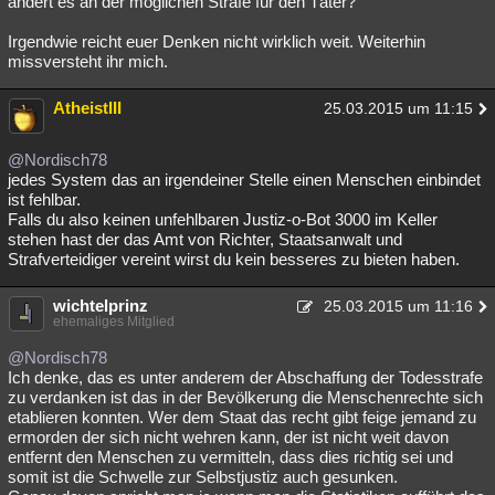
ändert es an der möglichen Strafe für den Täter?
Besucht
Teilgenommen
Alle
Neue
Geschlossen
Irgendwie reicht euer Denken nicht wirklich weit. Weiterhin
missversteht ihr mich.
Lesenswert
Schlüsselwörter
AtheistIII
25.03.2015 um 11:15
@Nordisch78
jedes System das an irgendeiner Stelle einen Menschen einbindet
ist fehlbar.
Falls du also keinen unfehlbaren Justiz-o-Bot 3000 im Keller
stehen hast der das Amt von Richter, Staatsanwalt und
Strafverteidiger vereint wirst du kein besseres zu bieten haben.
wichtelprinz
25.03.2015 um 11:16
ehemaliges Mitglied
@Nordisch78
Ich denke, das es unter anderem der Abschaffung der Todesstrafe
zu verdanken ist das in der Bevölkerung die Menschenrechte sich
etablieren konnten. Wer dem Staat das recht gibt feige jemand zu
ermorden der sich nicht wehren kann, der ist nicht weit davon
entfernt den Menschen zu vermitteln, dass dies richtig sei und
somit ist die Schwelle zur Selbstjustiz auch gesunken.