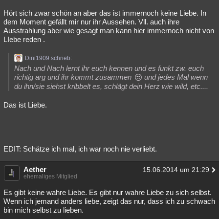
Besucht
Teilgenommen
Alle
Neue
Geschlossen
Hört sich zwar schön an aber das ist immernoch keine Liebe. In
dem Moment gefällt mir nur ihr Aussehen. Vll. auch ihre
Lesenswert
Schlüsselwörter
Ausstrahlung aber wie gesagt man kann hier immernoch nicht von
LIebe reden .
Dini1909 schrieb:
Nach und Nach lernt ihr euch kennen und es funkt zw. euch
richtig arg und ihr kommt zusammen
und jedes Mal wenn
du ihn/sie siehst kribbelt es, schlägt dein Herz wie wild, etc....
Das ist Liebe.
EDIT: Schätze ich mal, ich war noch nie verliebt.
Aether
15.06.2014 um 21:29
ehemaliges Mitglied
Es gibt keine wahre Liebe. Es gibt nur wahre Liebe zu sich selbst.
Wenn ich jemand anders liebe, zeigt das nur, dass ich zu schwach
bin mich selbst zu lieben.