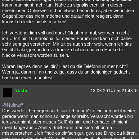
kann man nicht mehr tun. Nähe zu signalisieren ist in dieser
seelenlosen Onlinewelt schon etwas besonderes, aber wenn dein
Gegenüber das nicht möchte und darauf nicht reagiert, dann
kannst du leider nichts machen!
Ich verstehe dich voll und ganz! Glaub mir mal, wer wenn nicht
ich… Ich bin zu emotional für dieses Forum und kann dich daher
sehr sehr gut verstehen! Mir tut es auch sehr weh, wenn ich das
Gefühl habe, jemanden vertraut zu haben und von Hacke bis
Nacke verarscht worden zu sein.
Woran liegt es denn bei dir? Hast du die Telefonnummer nicht?
Wenn ja, dann ruf an und zeige, dass du an denjenigen gedacht
hast und reden möchtest!
Yoshi
18.06.2014 um 21:43
@Nuffnuff
Das werde ich morgen auch tun. Ich mach' so einfach nicht weiter,
gerade wenn man schon so lange schreibt. Verarscht worden bin
ich zwar nicht, aber dieses Gefühls hin -und her halte ich nicht
mehr lange aus... Aber virtuell kann man sich oft prima
missverstehen... ich finde es einfach gut, gewisse Dinge zu klären,
und zwar via Stimme! Wenn die Person nicht telefonieren will, ist