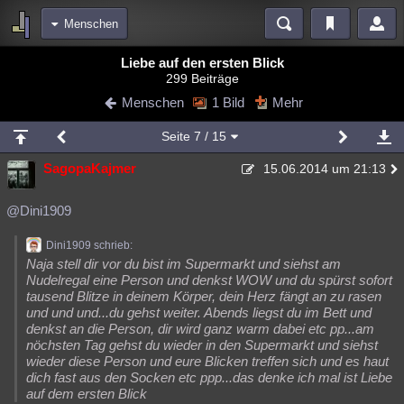
Menschen
Bereiche
Liebe auf den ersten Blick
299 Beiträge
Echtzeit
Diskussionen
Blogs
Videos
Statistiken
Menschen
1 Bild
Mehr
Chat
Wiki
Neuigkeiten
2
Seite
7
/ 15
meine Rubriken
SagopaKajmer
15.06.2014 um 21:13
Menschen
Wissenschaft
Politik
Mystery
Kriminalfälle
Spiritualität
Verschwörungen
Technologie
Ufologie
@Dini1909
Natur
Umfragen
Unterhaltung
Dini1909 schrieb:
Naja stell dir vor du bist im Supermarkt und siehst am
weitere Rubriken
Nudelregal eine Person und denkst WOW und du spürst sofort
tausend Blitze in deinem Körper, dein Herz fängt an zu rasen
Philosophie
Träume
Orte
Esoterik
Literatur
und und und...du gehst weiter. Abends liegst du im Bett und
denkst an die Person, dir wird ganz warm dabei etc pp...am
Astronomie
Helpdesk
Gruppen
Gaming
Filme
nöchsten Tag gehst du wieder in den Supermarkt und siehst
wieder diese Person und eure Blicken treffen sich und es haut
Musik
Clash
Verbesserungen
Allmystery
English
dich fast aus den Socken etc ppp...das denke ich mal ist Liebe
auf dem ersten Blick
Übersichten