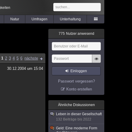
keiten
Natur
Umfragen
Unterhaltung
7
7
5
Nutzer anwesend
1
2
3
4
5
6
nächste
30.12.2004 um 15:04
Einloggen
Passwort vergessen?
Konto erstellen
Ähnliche Diskussionen
Leben in dieser Gesellschaft
132 Beiträge bis 2022
Geld: Eine moderne Form