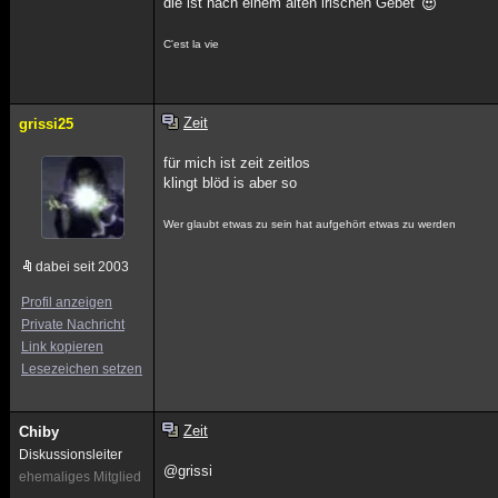
die ist nach einem alten irischen Gebet
C'est la vie
Zeit
grissi25
für mich ist zeit zeitlos
klingt blöd is aber so
Wer glaubt etwas zu sein hat aufgehört etwas zu werden
dabei seit 2003
Profil anzeigen
Private Nachricht
Link kopieren
Lesezeichen setzen
Zeit
Chiby
Diskussionsleiter
@grissi
ehemaliges Mitglied