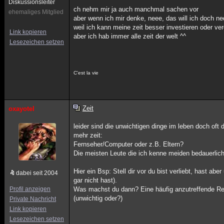
Diskussionsleiter
ch nehm mir ja auch manchmal sachen vor
ehemaliges Mitglied
aber wenn ich mir denke, neee, das will ich doch 
weil ich kann meine zeit besser investieren oder v
Link kopieren
aber ich hab immer alle zeit der welt ^^
Lesezeichen setzen
C'est la vie
Zeit
oxayotel
leider sind die unwichtigen dinge im leben doch oft 
mehr zeit:
Fernseher/Computer oder z.B. Eltern?
Die meisten Leute die ich kenne meiden bedauerlich
Hier ein Bsp: Stell dir vor du bist verliebt, hast 
dabei seit 2004
gar nicht hast).
Profil anzeigen
Was machst du dann? Eine häufig anzutreffende Rea
(unwichtig oder?)
Private Nachricht
Link kopieren
Lesezeichen setzen