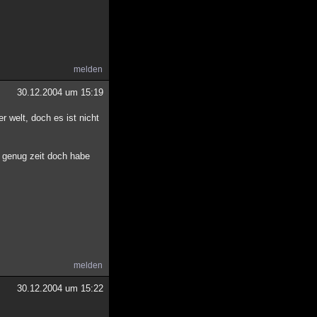
melden
30.12.2004 um 15:19
r welt, doch es ist nicht
e genug zeit doch habe
melden
30.12.2004 um 15:22