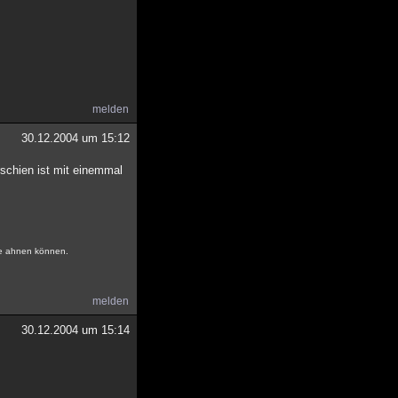
melden
30.12.2004 um 15:12
erschien ist mit einemmal
ne ahnen können.
melden
30.12.2004 um 15:14