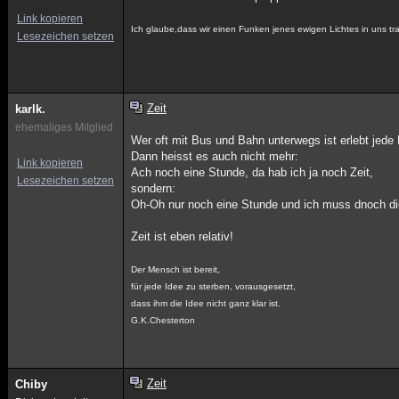
Link kopieren
Ich glaube,dass wir einen Funken jenes ewigen Lichtes in uns
Lesezeichen setzen
Zeit
karlk.
ehemaliges Mitglied
Wer oft mit Bus und Bahn unterwegs ist erlebt jede 
Dann heisst es auch nicht mehr:
Link kopieren
Ach noch eine Stunde, da hab ich ja noch Zeit,
Lesezeichen setzen
sondern:
Oh-Oh nur noch eine Stunde und ich muss dnoch die
Zeit ist eben relativ!
Der Mensch ist bereit,
für jede Idee zu sterben, vorausgesetzt,
dass ihm die Idee nicht ganz klar ist.
G.K.Chesterton
Zeit
Chiby