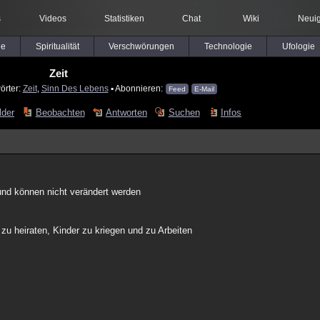
s
Videos
Statistiken
Chat
Wiki
Neuig
le
Spiritualität
Verschwörungen
Technologie
Ufologie
Zeit
örter:
Zeit
,
Sinn Des Lebens
▪ Abonnieren:
Feed
E-Mail
lder
Beobachten
Antworten
Suchen
Infos
 und können nicht verändert werden
zu heiraten, Kinder zu kriegen und zu Arbeiten