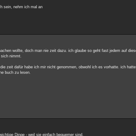
ch sein, nehm ich mal an
chen wollte, doch man nie zeit dazu. ich glaube so geht fast jedem auf diese
n sich nimmt.
die zeit dafür habe ich mir nicht genommen, obwohl ich es vorhatte. ich hatt
ne buch zu lesen.
nwichtige Dinge - weil sie einfach bequemer sind.