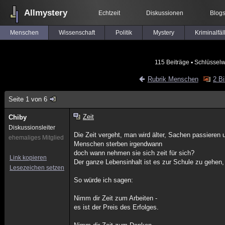
Allmystery
Echtzeit
Diskussionen
Blog
Menschen
Wissenschaft
Politik
Mystery
Kriminalfäl
115 Beiträge
▪ Schlüsselw
Rubrik Menschen
2 Bi
Seite 1 von 6
Zeit
Chiby
Diskussionsleiter
Die Zeit vergeht, man wird älter, Sachen passieren
ehemaliges Mitglied
Menschen sterben irgendwann
doch wann nehmen sie sich zeit für sich?
Link kopieren
Der ganze Lebensinhalt ist es zur Schule zu gehen, 
Lesezeichen setzen
So würde ich sagen:
Nimm dir Zeit zum Arbeiten -
es ist der Preis des Erfolges.