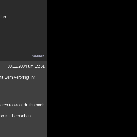
llen
melden
30.12.2004 um 15:31
mit wem verbringt ihr
ieren (obwohl du ihn noch
Bsp mit Fernsehen