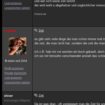
und wer sich keine zeit nimmt
Link kopieren
der wird wohl a abgehetzer und unglücklicher mens
Lesezeichen setzen
C'est la vie
Zeit
oxayotel
es gibt sehr viele dinge die man schon immer mal ma
die zeit, die man nicht hat, sondern die zeit die ma
ich z.B. hab mir vor wochen ein buch gekauft, doch 
ich sie mit fernsehn verschwendet anstatt das schö
dabei seit 2004
Profil anzeigen
Private Nachricht
Link kopieren
Lesezeichen setzen
Zeit
shiver
ehemaliges Mitglied
Da ist was dran - oft verpleppert man die Zeit für u