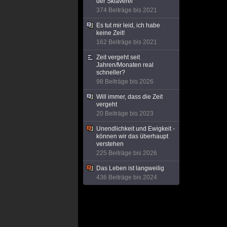
der Sklaverei
374 Beiträge bis 2021
Es tut mir leid, ich habe
keine Zeit!
162 Beiträge bis 2021
Zeit vergeht seit
Jahren/Monaten real
schneller?
98 Beiträge bis 2026
Will immer, dass die Zeit
vergeht
20 Beiträge bis 2023
Unendlichkeit und Ewigkeit -
können wir das überhaupt
verstehen
225 Beiträge bis 2026
Das Leben ist langweilig
436 Beiträge bis 2024