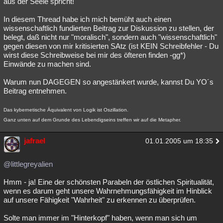
aus der Seele spricht!
In diesem Thread habe ich mich bemüht auch einen
wissenschaftlich fundierten Beitrag zur Diskussion zu stellen, der
belegt, daß nicht nur "moralisch", sondern auch "wissenschaftlich"
gegen diesen von mir kritisierten SAtz (ist KEIN Schreibfehler - Du
wirst diese Schreibweise bei mir des öfteren finden -gg*)
Einwände zu machen sind.
Warum nun DAGEGEN so angestänkert wurde, kannst Du YO´s
Beitrag entnehmen.
Das kybernetische Äquivalent von Logik ist Oszillation.
Ganz unten auf dem Grunde des Lebendigseins treffen wir auf die Metapher.
jafrael
01.01.2005 um 18:35
@littlegreyalien
Hmm - ja! Eine der schönsten Parabeln der östlichen Spiritualität,
wenn es darum geht unsere Wahrnehmungsfähigkeit im Hinblick
auf unsere Fähigkeit "Wahrheit" zu erkennen zu überprüfen.
Solte man immer im "Hinterkopf" haben, wenn man sich um