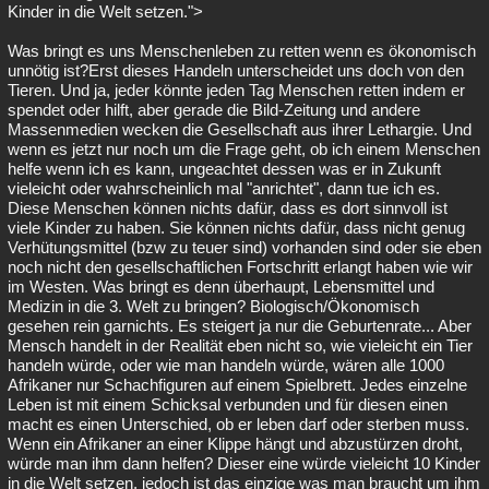
Kinder in die Welt setzen.">
Was bringt es uns Menschenleben zu retten wenn es ökonomisch
unnötig ist?Erst dieses Handeln unterscheidet uns doch von den
Tieren. Und ja, jeder könnte jeden Tag Menschen retten indem er
spendet oder hilft, aber gerade die Bild-Zeitung und andere
Massenmedien wecken die Gesellschaft aus ihrer Lethargie. Und
wenn es jetzt nur noch um die Frage geht, ob ich einem Menschen
helfe wenn ich es kann, ungeachtet dessen was er in Zukunft
vieleicht oder wahrscheinlich mal "anrichtet", dann tue ich es.
Diese Menschen können nichts dafür, dass es dort sinnvoll ist
viele Kinder zu haben. Sie können nichts dafür, dass nicht genug
Verhütungsmittel (bzw zu teuer sind) vorhanden sind oder sie eben
noch nicht den gesellschaftlichen Fortschritt erlangt haben wie wir
im Westen. Was bringt es denn überhaupt, Lebensmittel und
Medizin in die 3. Welt zu bringen? Biologisch/Ökonomisch
gesehen rein garnichts. Es steigert ja nur die Geburtenrate... Aber
Mensch handelt in der Realität eben nicht so, wie vieleicht ein Tier
handeln würde, oder wie man handeln würde, wären alle 1000
Afrikaner nur Schachfiguren auf einem Spielbrett. Jedes einzelne
Leben ist mit einem Schicksal verbunden und für diesen einen
macht es einen Unterschied, ob er leben darf oder sterben muss.
Wenn ein Afrikaner an einer Klippe hängt und abzustürzen droht,
würde man ihm dann helfen? Dieser eine würde vieleicht 10 Kinder
in die Welt setzen, jedoch ist das einzige was man braucht um ihm