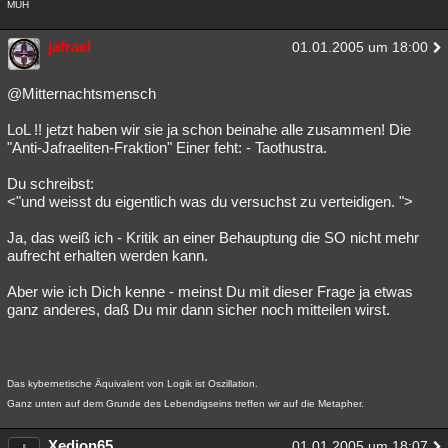
MUH
jafrael
01.01.2005 um 18:00
@Mitternachtsmensch
LoL !! jetzt haben wir sie ja schon beinahe alle zusammen! Die
"Anti-Jafraeliten-Fraktion" Einer feht: - Taothustra.
Du schreibst:
<"und weisst du eigentlich was du versuchst zu verteidigen. ">
Ja, das weiß ich - Kritik an einer Behauptung die SO nicht mehr
aufrecht erhalten werden kann.
Aber wie ich Dich kenne - meinst Du mit dieser Frage ja etwas
ganz anderes, daß Du mir dann sicher noch mitteilen wirst.
Das kybernetische Äquivalent von Logik ist Oszillation.
Ganz unten auf dem Grunde des Lebendigseins treffen wir auf die Metapher.
Xedion65
01.01.2005 um 18:07