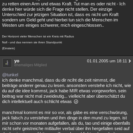
zu retten einen Arm und etwas Kraft. Tut man es oder nicht - Ich
denke hier würde sich die Frage nicht stellen. Der einzige
Unterschied zur jetzigen Situation ist, dass es nicht um Kraft
sondern um Geld geht und hierbei tun sich die Menschen im
Westen um einiges schwerer, mich eingeschlossen..
Der Horizont vieler Menschen ist ein Kreis mit Radius
Null - und das nennen sie ihren Standpunkt
(Einstein)
yo
01.01.2005 um 18:11
ehemaliges Mitglied
@tunkel
ich denke manchmal, dass du dir nciht die zeit nimmst, die
beiträge anderer genau zu lesen. ansonsten verstehe ich nicht, wie
du auf die idee kommst, jack habe MIR etwas vorgeworfen. sein
beitrag war nicht mal zweideutig... vielleicht aber überschätzt du
dich intellektuell auch schlicht etwas
manchmal kommt es mir so vor, als gäbe es eine verschwörung,
jack falsch zu verstehen und ihm dinge in den mund zu legen. ist
mir schon vor monaten aufgefallen, als du, tao und einige ebenfalls
nicht sehr geistreiche mitläufer verbal über ihn hergefallen seid auf