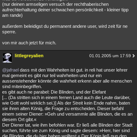
(nur deinen armseligen versuch der rechthaberischen
aufrechterhaltung deiner schwachen persönlichkeit - kleiner tipp
am rande)
außerdem beleidigst du permanent andere user, wird zeit für ne
sperre.
von mir auch jetzt für mich.
littlegreyalien
01.01.2005 um 17:59
@jafrael
dass mit den Wahrheiten ist gut. in reli hat unser lehrer
mal gemeint es gibt nur teil wahrheiten und nur ein
aussenstehender könnte die wahrheit erkenn aber alle menschen
sind miteinbegriffen.
es gibt auch ne parabel: Die Blinden, und der Elefant
[... (Da stritten sich in einem fernen Land auch die Leute darüber,
wie Gott wohl wirklich sei.)] Als der Streit kein Ende nahm, baten
sie ihren alten König, die Frage zu entscheiden. Dieser befahl
einem seiner Diener: »Geh und versammle alle Blinden, die es an
diesem Ort gibt.«
Der Diener tat, wie ihm befohlen war. Er ließ alle Blinden der Stadt
suchen, führte sie zum König und sagte diesem: »Herr, hier sind
die Blinden, die du hier haben wolltest.« Der König ließ nun den