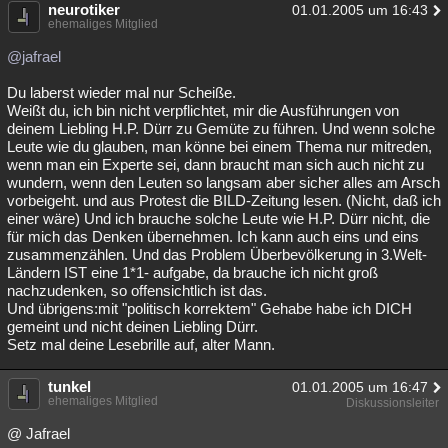
neurotiker
01.01.2005 um 16:43
ehemaliges Mitglied
@jafrael
Du laberst wieder mal nur Scheiße.
Weißt du, ich bin nicht verpflichtet, mir die Ausführungen von
deinem Liebling H.P. Dürr zu Gemüte zu führen. Und wenn solche
Leute wie du glauben, man könne bei einem Thema nur mitreden,
wenn man ein Experte sei, dann braucht man sich auch nicht zu
wundern, wenn den Leuten so langsam aber sicher alles am Arsch
vorbeigeht. und aus Protest die BILD-Zeitung lesen. (Nicht, daß ich
einer wäre) Und ich brauche solche Leute wie H.P. Dürr nicht, die
für mich das Denken übernehmen. Ich kann auch eins und eins
zusammenzählen. Und das Problem Überbevölkerung in 3.Welt-
Ländern IST eine 1*1- aufgabe, da brauche ich nicht groß
nachzudenken, so offensichtlich ist das.
Und übrigens:mit "politisch korrektem" Gehabe habe ich DICH
gemeint und nicht deinen Liebling Dürr.
Setz mal deine Lesebrille auf, alter Mann.
tunkel
01.01.2005 um 16:47
ehemaliges Mitglied
Diskussionsleiter
@ Jafrael