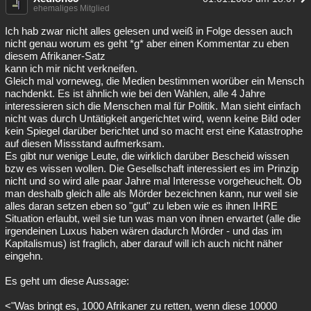
ehemaliges Mitglied
Ich hab zwar nicht alles gelesen und weiß in Folge dessen auch
nicht genau worum es geht *g* aber einen Kommentar zu eben
diesem Afrikaner-Satz
kann ich mir nicht verkneifen.
Gleich mal vorneweg, die Medien bestimmen worüber ein Mensch
nachdenkt. Es ist ähnlich wie bei den Wahlen, alle 4 Jahre
interessieren sich die Menschen mal für Politik. Man sieht einfach
nicht was durch Untätigkeit angerichtet wird, wenn keine Bild oder
kein Spiegel darüber berichtet und so macht erst eine Katastrophe
auf diesen Missstand aufmerksam.
Es gibt nur wenige Leute, die wirklich darüber Bescheid wissen
bzw es wissen wollen. Die Gesellschaft interessiert es im Prinzip
nicht und so wird alle paar Jahre mal Interesse vorgeheuchelt. Ob
man deshalb gleich alle als Mörder bezeichnen kann, nur weil sie
alles daran setzen eben so "gut" zu leben wie es ihnen IHRE
Situation erlaubt, weil sie tun was man von ihnen erwartet (alle die
irgendeinen Luxus haben wären dadurch Mörder - und das im
Kapitalismus) ist fraglich, aber darauf will ich auch nicht näher
eingehn.
Es geht um diese Aussage:
<"Was bringt es, 1000 Afrikaner zu retten, wenn diese 10000