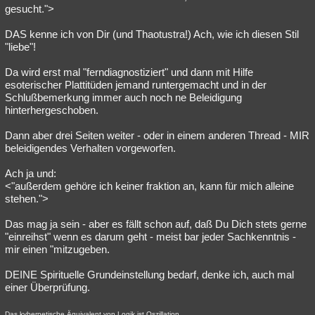
gesucht.">
DAS kenne ich von Dir (und Thaotustra!) Ach, wie ich diesen Stil
"liebe"!
Da wird erst mal "ferndiagnostiziert" und dann mit Hilfe
esoterischer Plattitüden jemand runtergemacht und in der
Schlußbemerkung immer auch noch ne Beleidigung
hinterhergeschoben.
Dann aber drei Seiten weiter - oder in einem anderen Thread - MIR
beleidigendes Verhalten vorgeworfen.
Ach ja und:
<"außerdem gehöre ich keiner fraktion an, kann für mich alleine
stehen.">
Das mag ja sein - aber es fällt schon auf, daß Du Dich stets gerne
"einreihst" wenn es darum geht - meist bar jeder Sachkenntnis -
mir einen "mitzugeben.
DEINE Spirituelle Grundeinstellung bedarf, denke ich, auch mal
einer Überprüfung.
Das kybernetische Äquivalent von Logik ist Oszillation.