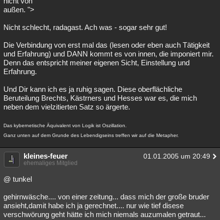
nicht von
außen. ">
Nicht schlecht, radagast. Ach was - sogar sehr gut!
Die Verbindung von erst mal das (lesen oder eben auch Tätigkeit
und Erfahrung) und DANN kommt es von innen, die imponiert mir.
Denn das entspricht meiner eigenen Sicht, Einstellung und
Erfahrung.
Und Dir kann ich es ja ruhig sagen. Diese oberflächliche
Beruteilung Brechts, Kästrners und Hesses war es, die mich
neben dem vielzitierten Satz so ärgerte.
Das kybernetische Äquivalent von Logik ist Oszillation.
Ganz unten auf dem Grunde des Lebendigseins treffen wir auf die Metapher.
kleines-feuer
01.01.2005 um 20:49
ehemaliges Mitglied
@ tunkel
gehirnwäsche.... von einer zeitung... dass mich der große bruder
ansieht,damit habe ich ja gerechnet.... nur wie tief disese
verschwörung geht hätte ich mich niemals auzumalen getraut...