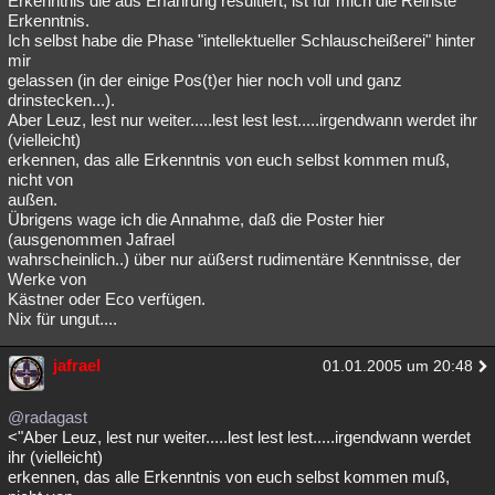
Erkenntnis die aus Erfahrung resultiert, ist für mich die Reinste
Erkenntnis.
Ich selbst habe die Phase "intellektueller Schlauscheißerei" hinter
mir
gelassen (in der einige Pos(t)er hier noch voll und ganz
drinstecken...).
Aber Leuz, lest nur weiter.....lest lest lest.....irgendwann werdet ihr
(vielleicht)
erkennen, das alle Erkenntnis von euch selbst kommen muß,
nicht von
außen.
Übrigens wage ich die Annahme, daß die Poster hier
(ausgenommen Jafrael
wahrscheinlich..) über nur aüßerst rudimentäre Kenntnisse, der
Werke von
Kästner oder Eco verfügen.
Nix für ungut....
jafrael
01.01.2005 um 20:48
@radagast
<"Aber Leuz, lest nur weiter.....lest lest lest.....irgendwann werdet
ihr (vielleicht)
erkennen, das alle Erkenntnis von euch selbst kommen muß,