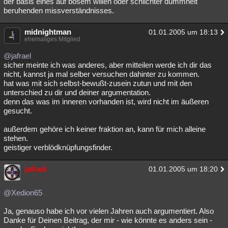
der basis eines auf bösem willen oder schlichter dummheit
beruhenden missverständnisses.
midnightman
01.01.2005 um 18:13
ehemaliges Mitglied
@jafrael
sicher meinte ich was anderes, aber mitteilen werde ich dir das
nicht, kannst ja mal selber versuchen dahinter zu kommen.
hat was mit sich selbst-bewußt-zusein zutun und mit den
unterschied zu dir und deiner argumentation.
denn das was im inneren vorhanden ist, wird nicht im äußeren
gesucht.
außerdem gehöre ich keiner fraktion an, kann für mich alleine
stehen.
geistiger verblödknüpfungsfinder.
jafrael
01.01.2005 um 18:20
@Xedion65
Ja, genauso habe ich vor vielen Jahren auch argumentiert. Also
Danke für Deinen Beitrag, der mir - wie könnte es anders sein -