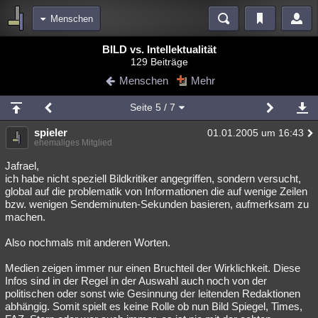
Menschen
Bereiche
BILD vs. Intellektualität
129 Beiträge
Echtzeit
Diskussionen
Blogs
Videos
Statistiken
Menschen
Mehr
Chat
Wiki
Neuigkeiten
2
Seite
5
/ 7
meine Rubriken
spieler
01.01.2005 um 16:43
Menschen
Wissenschaft
Politik
Mystery
Kriminalfälle
ehemaliges Mitglied
Spiritualität
Verschwörungen
Technologie
Ufologie
Jafrael,
ich habe nicht speziell Bildkritiker angegriffen, sondern versucht,
global auf die problematik von Informationen die auf wenige Zeilen
Natur
Umfragen
Unterhaltung
bzw. wenigen Sendeminuten-Sekunden basieren, aufmerksam zu
weitere Rubriken
machen.
Philosophie
Träume
Orte
Esoterik
Literatur
Also nochmals mit anderen Worten.
Astronomie
Helpdesk
Gruppen
Gaming
Filme
Medien zeigen immer nur einen Bruchteil der Wirklichkeit. Diese
Infos sind in der Regel in der Auswahl auch noch von der
Musik
Clash
Verbesserungen
Allmystery
English
politischen oder sonst wie Gesinnung der leitenden Redaktionen
abhängig. Somit spielt es keine Rolle ob nun Bild Spiegel, Times,
Übersichten