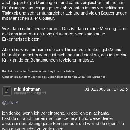
auch gegenteilige Meinungen - und dann: vergleichen mit meinen
Erfahrungen aus vergangenen Jahrzehnten intensiver politischer
Tätigkeit und sehr umfangreicher Lektüre und vielen Begegnungen
mit Menschen aller Couleur.
Was dann dabei herauskommt. Das ist dann meine Meinung. Und
die kann immer auch revidiert werden, wenn sich neue
Erkenntnisse bieten.
Aber das was mir hier in diesem Thread von Tunkel, gsb23 und
Neurotiker geboten wurde ist nicht neu und nicht so, das ich meine
Kritik an deren Behauptungen revidieren müsste.
Das kybernetische Äquivalent von Logik ist Oszillation.
Ganz unten auf dem Grunde des Lebendigseins treffen wir auf die Metapher.
midnightman
01.01.2005 um 17:52
ehemaliges Mitglied
@jafrael
ich denke, wenn ich vor dir stehe, kriege ich ein lachanfall.
hast du dir auch nur einmal über deine art und weise deiner
auseinandersetzung gedanken gemacht und weisst du eigentlich
was du versuchst zu verteidigen.