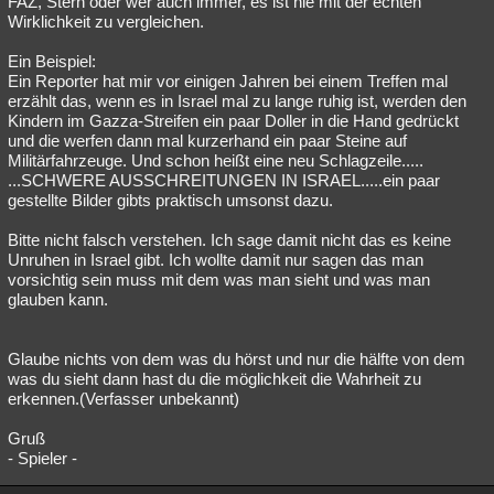
FAZ, Stern oder wer auch immer, es ist nie mit der echten
Wirklichkeit zu vergleichen.
Besucht
Teilgenommen
Alle
Neue
Geschlossen
Ein Beispiel:
Lesenswert
Schlüsselwörter
Ein Reporter hat mir vor einigen Jahren bei einem Treffen mal
erzählt das, wenn es in Israel mal zu lange ruhig ist, werden den
Kindern im Gazza-Streifen ein paar Doller in die Hand gedrückt
und die werfen dann mal kurzerhand ein paar Steine auf
Militärfahrzeuge. Und schon heißt eine neu Schlagzeile.....
...SCHWERE AUSSCHREITUNGEN IN ISRAEL.....ein paar
gestellte Bilder gibts praktisch umsonst dazu.
Bitte nicht falsch verstehen. Ich sage damit nicht das es keine
Unruhen in Israel gibt. Ich wollte damit nur sagen das man
vorsichtig sein muss mit dem was man sieht und was man
glauben kann.
Glaube nichts von dem was du hörst und nur die hälfte von dem
was du sieht dann hast du die möglichkeit die Wahrheit zu
erkennen.(Verfasser unbekannt)
Gruß
- Spieler -