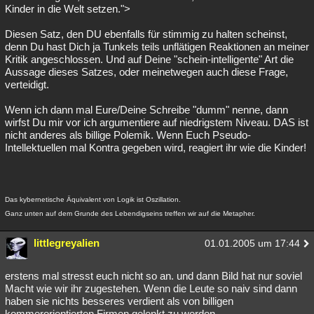
Kinder in die Welt setzen.">
Diesen Satz, den DU ebenfalls für stimmig zu halten scheinst,
denn Du hast Dich ja Tunkels teils unflätigen Reaktionen an meiner
Kritik angeschlossen. Und auf Deine "schein-intelligente" Art die
Aussage dieses Satzes, oder meinetwegen auch diese Frage,
verteidigt.
Wenn ich dann mal Eure/Deine Schreibe "dumm" nenne, dann
wirfst Du mir vor ich argumentiere auf niedrigstem Niveau. DAS ist
nicht anderes als billige Polemik. Wenn Euch Pseudo-
Intellektuellen mal Kontra gegeben wird, reagiert ihr wie die Kinder!
Das kybernetische Äquivalent von Logik ist Oszillation.
Ganz unten auf dem Grunde des Lebendigseins treffen wir auf die Metapher.
littlegreyalien
01.01.2005 um 17:44
erstens mal stresst euch nicht so an. und dann Bild hat nur soviel
Macht wie wir ihr zugestehen. Wenn die Leute so naiv sind dann
haben sie nichts besseres verdient als von billigen
kommerorientierten Firmen gelenkt zu werden.