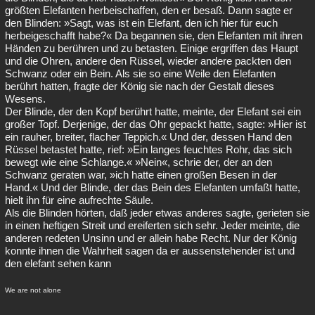
größten Elefanten herbeischaffen, den er besaß. Dann sagte er
den Blinden: »Sagt, was ist ein Elefant, den ich hier für euch
herbeigeschafft habe?« Da begannen sie, den Elefanten mit ihren
Händen zu berühren und zu betasten. Einige ergriffen das Haupt
und die Ohren, andere den Rüssel, wieder andere packten den
Schwanz oder ein Bein. Als sie so eine Weile den Elefanten
berührt hatten, fragte der König sie nach der Gestalt dieses
Wesens.
Der Blinde, der den Kopf berührt hatte, meinte, der Elefant sei ein
großer Topf. Derjenige, der das Ohr gepackt hatte, sagte: »Hier ist
ein rauher, breiter, flacher Teppich.« Und der, dessen Hand den
Rüssel betastet hatte, rief: »Ein langes feuchtes Rohr, das sich
bewegt wie eine Schlange.« »Nein«, schrie der, der an den
Schwanz geraten war, »ich hatte einen großen Besen in der
Hand.« Und der Blinde, der das Bein des Elefanten umfaßt hatte,
hielt ihn für eine aufrechte Säule.
Als die Blinden hörten, daß jeder etwas anderes sagte, gerieten sie
in einen heftigen Streit und ereiferten sich sehr. Jeder meinte, die
anderen redeten Unsinn und er allein habe Recht. Nur der König
konnte ihnen die Wahrheit sagen da er aussenstehender ist und
den elefant sehen kann
We are not alone