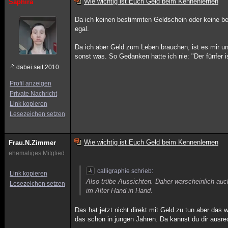
Wie wichtig ist Euch Geld beim Kennenlernen
Saphira
Da ich keinen bestimmten Geldschein oder keine b
egal.
Da ich aber Geld zum Leben brauchen, ist es mir un
sonst was. So Gedanken hatte ich nie: "Der fünfer 
dabei seit 2010
Profil anzeigen
Private Nachricht
Link kopieren
Lesezeichen setzen
Wie wichtig ist Euch Geld beim Kennenlernen
Frau.N.Zimmer
ehemaliges Mitglied
calligraphie schrieb:
Link kopieren
Also trübe Aussichten. Daher warscheinlich au
Lesezeichen setzen
im Alter Hand in Hand.
Das hat jetzt nicht direkt mit Geld zu tun aber das
das schon in jungen Jahren. Da kannst du dir ausre