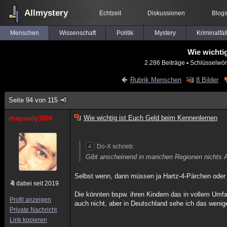
Allmystery
Echtzeit
Diskussionen
Blog
Menschen
Wissenschaft
Politik
Mystery
Kriminalfäl
Wie wichti
2.286 Beiträge
▪ Schlüsselwör
Rubrik Menschen
8 Bilder
Seite 94 von 115
Wie wichtig ist Euch Geld beim Kennenlernen
rhapsody3004
Do-X schrieb:
Gibt anscheinend in manchen Regionen nichts A
Selbst wenn, dann müssen ja Hartz-4-Pärchen oder a
dabei seit 2019
Die könnten bspw. ihren Kindern das in vollem Umfa
Profil anzeigen
auch nicht, aber in Deutschland sehe ich das wenige
Private Nachricht
Link kopieren