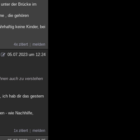
 unter der Brücke im
ne , die gehören
rhaftig keine Kinder, bei
4x zitiert
melden
05.07.2023 um 12:24
ihnen auch zu verstehen
 ich hab dir das gestern
n - wie Nachhilfe,
1x zitiert
melden