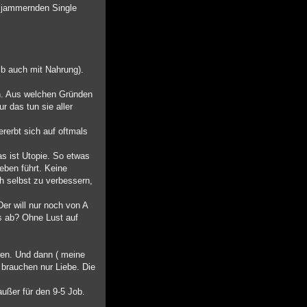
n jammernden Single
zb auch mit Nahrung).
en. Aus welchen Gründen
r das tun sie aller
ererbt sich auf oftmals
s ist Utopie. So etwas
eben führt. Keine
h selbst zu verbessern,
r will nur noch von A
s ab? Ohne Lust auf
ren. Und dann ( meine
 brauchen nur Liebe. Die
außer für den 9-5 Job.