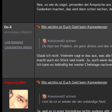
Nee, so wie du sagst, jemanden der Ansprüche ans Le
Gedanken machen, das wird dann schon reichen, de
Wie wichtig ist Euch Geld beim Kennenlernen
Do-X
ehemaliges Mitglied
Kokolores82 schrieb:
Link kopieren
Du hast ein Problem, ein ganz dickes und das n
Lesezeichen setzen
Glaub ich nicht. Vielmehr sagt er das aus, was alle
macht auch ein Stück weit krank. Ja, auch wenn das 
Ich kann es leibhaftig bei meiner Chefetage nachverf
Wie wichtig ist Euch Geld beim Kennenlernen
rhapsody3004
Kokolores82 schrieb:
Und da ist er wieder der der unbändige Neid,
Ja, weil es in eurer Vorstellung nichts anderes gibt