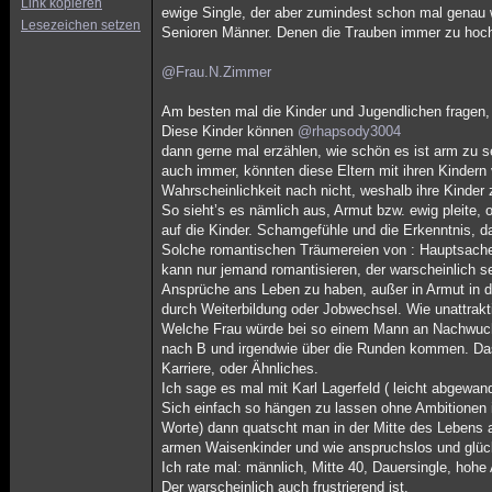
Link kopieren
ewige Single, der aber zumindest schon mal genau w
Lesezeichen setzen
Senioren Männer. Denen die Trauben immer zu hoch 
@Frau.N.Zimmer
Am besten mal die Kinder und Jugendlichen fragen, 
Diese Kinder können
@rhapsody3004
dann gerne mal erzählen, wie schön es ist arm zu 
auch immer, könnten diese Eltern mit ihren Kindern 
Wahrscheinlichkeit nach nicht, weshalb ihre Kinder 
So sieht’s es nämlich aus, Armut bzw. ewig pleite, 
auf die Kinder. Schamgefühle und die Erkenntnis, d
Solche romantischen Träumereien von : Hauptsache 
kann nur jemand romantisieren, der warscheinlich s
Ansprüche ans Leben zu haben, außer in Armut in d
durch Weiterbildung oder Jobwechsel. Wie unattrakt
Welche Frau würde bei so einem Mann an Nachwuchs
nach B und irgendwie über die Runden kommen. Das
Karriere, oder Ähnliches.
Ich sage es mal mit Karl Lagerfeld ( leicht abgewand
Sich einfach so hängen zu lassen ohne Ambitionen i
Worte) dann quatscht man in der Mitte des Lebens a
armen Waisenkinder und wie anspruchslos und glüc
Ich rate mal: männlich, Mitte 40, Dauersingle, hohe
Der warscheinlich auch frustrierend ist.