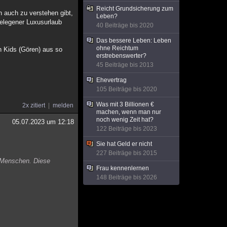
Reicht Grundsicherung zum
 auch zu verstehen gibt,
Leben?
elegener Luxusurlaub
40 Beiträge bis 2020
Das bessere Leben: Leben
ohne Reichtum
 Kids (Gören) aus so
erstrebenswerter?
45 Beiträge bis 2013
Ehevertrag
105 Beiträge bis 2020
Was mit 3 Billionen €
2x zitiert
melden
machen, wenn man nur
noch wenig Zeit hat?
05.07.2023 um 12:18
122 Beiträge bis 2023
Sie hat Geld er nicht
227 Beiträge bis 2015
n Menschen. Diese
Frau kennenlernen
148 Beiträge bis 2026