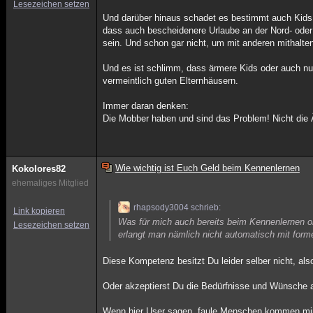
Lesezeichen setzen
Und darüber hinaus schadet es bestimmt auch Kids 
dass auch bescheidenere Urlaube an der Nord- ode
sein. Und schon gar nicht, um mit anderen mithalt
Und es ist schlimm, dass ärmere Kids oder auch 
vermeintlich guten Elternhäusern.
Immer daran denken:
Die Mobber haben und sind das Problem! Nicht die Är
Wie wichtig ist Euch Geld beim Kennenlernen
Kokolores82
ehemaliges Mitglied
rhapsody3004 schrieb:
Link kopieren
Was für mich auch bereits beim Kennenlernen ob
Lesezeichen setzen
erlangt man nämlich nicht automatisch mit forme
Diese Kompetenz besitzt Du leider selber nicht, al
Oder akzeptierst Du die Bedürfnisse und Wünsche
Wenn hier User sagen, faule Menschen kommen mir 