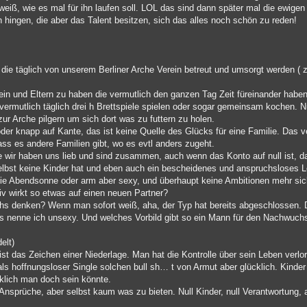
eiß, wie es mal für ihn laufen soll. LOL das sind dann später mal die ewige
hingen, die aber das Talent besitzen, sich das alles noch schön zu reden!
die täglich von unserem Berliner Arche Verein betreut und umsorgt werden ( 
sein und Eltern zu haben die vermutlich den ganzen Tag Zeit füreinander hab
vermutlich täglich drei h Brettspiele spielen oder sogar gemeinsam kochen. Nu
zur Arche pilgern um sich dort was zu futtern zu holen.
oder knapp auf Kante, das ist keine Quelle des Glücks für eine Familie. Das v
ass es andere Familien gibt, wo es evtl anders zugeht.
wir haben uns lieb und sind zusammen, auch wenn das Konto auf null ist, da
elbst keine Kinder hat und eben auch ein bescheidenes und anspruchsloses L
ie Abendsonne oder arm aber sexy, und überhaupt keine Ambitionen mehr sic
iv wirkt so etwas auf einen neuen Partner?
 denken? Wenn man sofort weiß, aha, der Typ hat bereits abgeschlossen. De
 nenne ich unsexy. Und welches Vorbild gibt so ein Mann für den Nachwuch
elt)
st das Zeichen einer Niederlage. Man hat die Kontrolle über sein Leben verlo
ls hoffnungsloser Single solchen bull sh… t von Armut aber glücklich. Kinder
klich man doch sein könnte.
 Ansprüche, aber selbst kaum was zu bieten. Null Kinder, null Verantwortung, 