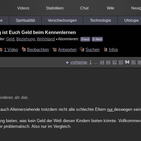
s
Videos
Statistiken
Chat
Wiki
Neuig
le
Spiritualität
Verschwörungen
Technologie
Ufologie
g ist Euch Geld beim Kennenlernen
ter:
Geld
,
Beziehung
,
Wohlstand
▪ Abonnieren:
Feed
E-Mail
1 Video
Beobachten
Antworten
Suchen
Infos
vorherige
1
...
44
84
92
93
94
95
9
nderes als das.
uch Alleinerziehende trotzdem nicht alle schlechte Eltern
nur
deswegen sein
ng bieten, was kein Geld der Welt diesen Kindern bieten könnte. Vollkommen n
r problematisch. Also nur im Vergleich.