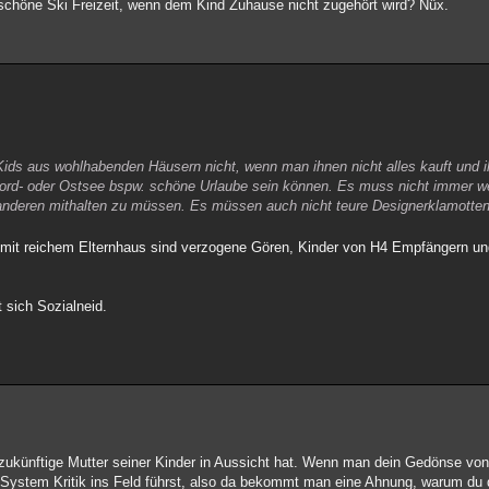
 schöne Ski Freizeit, wenn dem Kind Zuhause nicht zugehört wird? Nüx.
ids aus wohlhabenden Häusern nicht, wenn man ihnen nicht alles kauft und 
Nord- oder Ostsee bspw. schöne Urlaube sein können. Es muss nicht immer w
 anderen mithalten zu müssen. Es müssen auch nicht teure Designerklamotten
er mit reichem Elternhaus sind verzogene Gören, Kinder von H4 Empfängern un
 sich Sozialneid.
 zukünftige Mutter seiner Kinder in Aussicht hat. Wenn man dein Gedönse vo
System Kritik ins Feld führst, also da bekommt man eine Ahnung, warum du d