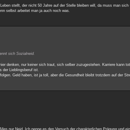
ben stellt, der nicht 50 Jahre auf der Stelle bleiben will, da muss man sich
nn selbst arbeitet man ja auch noch was.
ennt sich Sozialneid.
 hier denken, nur keiner sich traut, sich selber zuzugestehen. Karriere kann t
der Lieblingsberuf ist.
olgen. Geld haben, ist ja toll, aber die Gesundheit bleibt trotzdem auf der St
. Alles nur Neid. Ich nenne es den Versuch der charakterlichen Prägung und ein