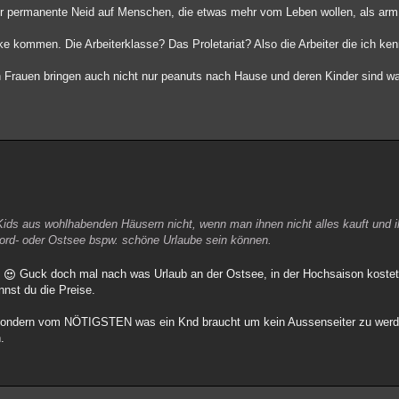
er permanente Neid auf Menschen, die etwas mehr vom Leben wollen, als arm
e kommen. Die Arbeiterklasse? Das Proletariat? Also die Arbeiter die ich ken
 Frauen bringen auch nicht nur peanuts nach Hause und deren Kinder sind wah
ids aus wohlhabenden Häusern nicht, wenn man ihnen nicht alles kauft und 
Nord- oder Ostsee bspw. schöne Urlaube sein können.
g
Guck doch mal nach was Urlaub an der Ostsee, in der Hochsaison kostet,
nst du die Preise.
sondern vom NÖTIGSTEN was ein Knd braucht um kein Aussenseiter zu werde
.