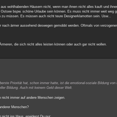
aus wohlhabenden Häusern nicht, wenn man ihnen nicht alles kauft und ihnen
r Ostsee bspw. schöne Urlaube sein können. Es muss nicht immer weit weg g
en zu müssen. Es müssen auch nicht teure Designerklamotten sein. Usw...
nur nach ärmer aussehend deswegen gemobbt werden. Oftmals von verzogenen
meren, die sich nicht alles leisten können oder auch gar nicht wollen.
erste Priorität hat, schon immer hatte, ist die emotional-soziale Bildung vo
ller Bildung. Auch mit keinem Geld dieser Welt.
so nicht immer auf andere Menschen zeigen.
 anderer Menschen?
nicht ins Haus, erwiderst Du nur: