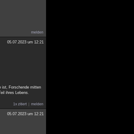
melden
05.07.2023 um 12:21
e ist, Forschende mitten
eil ihres Lebens.
1x zitiert
melden
05.07.2023 um 12:21