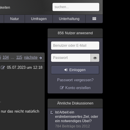
keiten
Natur
Umfragen
Unterhaltung
8
5
6
Nutzer anwesend
6
104
...
115
nächste
05.07.2023 um 12:18
Einloggen
Passwort vergessen?
Konto erstellen
.
Ähnliche Diskussionen
ur das reicht natürlich
Ist Arbeit ein
erstrebenswertes Ziel, oder
ein notwendiges Übel?
784 Beiträge bis 2012