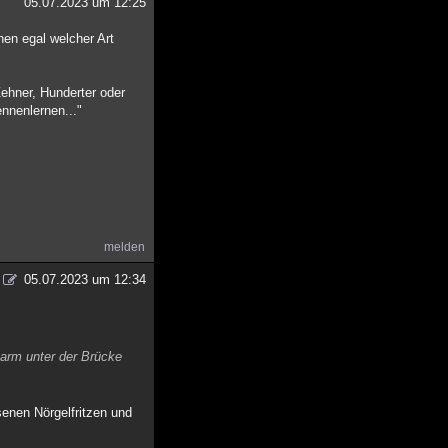
05.07.2023 um 12:25
en egal welcher Art
ehner, Hunderter oder
nnenlernen..."
melden
05.07.2023 um 12:34
 arm unter der Brücke
senen Nörgelfritzen und