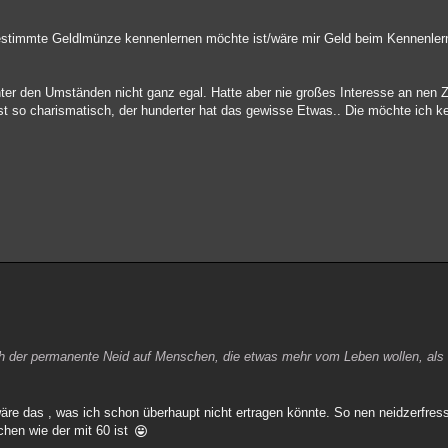
estimmte Geldlmünze kennenlernen möchte ist/wäre mir Geld beim Kennenlern
ter den Umständen nicht ganz egal. Hatte aber nie großes Interesse an nen Z
ist so charismatisch, der hunderter hat das gewisse Etwas.. Die möchte ich ke
ch der permanente Neid auf Menschen, die etwas mehr vom Leben wollen, als
 wäre das , was ich schon überhaupt nicht ertragen könnte. So nen neidzerfres
chen wie der mit 60 ist