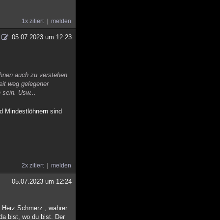
1x zitiert
melden
05.07.2023 um 12:23
ihnen auch zu verstehen
eit weg gelegener
 sein. Usw...
d Mindestlöhnern sind
2x zitiert
melden
05.07.2023 um 12:24
n Herz Schmerz , wahrer
a bist, wo du bist. Der