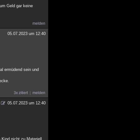
 um Geld gar keine
melden
05.07.2023 um 12:40
otal ermüdend sein und
recke.
3x zitiert
melden
05.07.2023 um 12:40
 Kind nicht zu Materiell