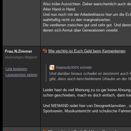
Also trübe Aussichten. Daher warscheinlich auch d
Alter Hand in Hand.
Und nun noch mit der Arbeiterklasse hier um die Eck
wahrhaftig nicht zu den marginalisierten.
Die verdienen zwischen gut und sehr gut. Und deren
denen sich Armut über Generationen vererbt.
Wie wichtig ist Euch Geld beim Kennenlernen
Frau.N.Zimmer
ehemaliges Mitglied
rhapsody3004 schrieb:
Link kopieren
Und darüber hinaus schadet es bestimmt auch K
Lesezeichen setzen
gibt, dass auch bescheidenere Urlaube an der 
Leider hast du viel Meinung zu so gar keine Ahnun
schon geschrieben, mach es doch einfach, dann ken
Und NIEMAND redet hier von Designerklamotten , 
Sportverein, Musikunterricht und schulische Fahrten