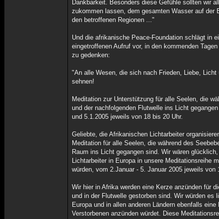
Dankbarkeit. Besonders diese Gefühle sollten wir 
zukommen lassen, dem gesamten Wasser auf der E
den betroffenen Regionen ..."
Und die afrikanische Peace-Foundation schlägt in 
eingetroffenen Aufruf vor, in den kommenden Tagen 
zu gedenken:
"An alle Wesen, die sich nach Frieden, Liebe, Lich
sehnen!
Meditation zur Unterstützung für alle Seelen, die 
und der nachfolgenden Flutwelle ins Licht gegangen 
und 5.1.2005 jeweils von 18 bis 20 Uhr.
Geliebte, die Afrikanischen Lichtarbeiter organisiere
Meditation für alle Seelen, die während des Seebeb
Raum ins Licht gegangen sind. Wir wären glücklich,
Lichtarbeiter in Europa in unsere Meditationsreihe m
würden, vom 2.Januar - 5. Januar 2005 jeweils von 1
Wir hier in Afrika werden eine Kerze anzünden für d
und in der Flutwelle gestorben sind. Wir würden es l
Europa und in allen anderen Ländern ebenfalls eine 
Verstorbenen anzünden würdet. Diese Meditationsre