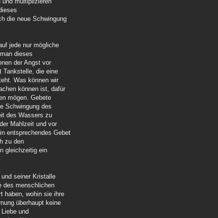
 und multiplizieren
dieses
ch die neue Schwingung
auf jede nur mögliche
s man dieses
onen der Angst vor
 Tankstelle, die eine
steht. Was können wir
chen können ist, dafür
olen mögen. Gebete
die Schwingung des
eit des Wassers zu
der Mahlzeit und vor
ein entsprechendes Gebet
ch zu den
n gleichzeitig ein
und seiner Kristalle
ie des menschlichen
 haben, wohin sie ihre
rnung überhaupt keine
n Liebe und