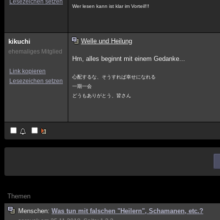
Lesezeichen setzen
Wer lesen kann ist klar im Vorteil!!!
Welle und Heilung
kikuchi
ehemaliges Mitglied
Hm, alles beginnt mit einem Gedanke...
Link kopieren
心配するな、そうすれば幸せになれる
Lesezeichen setzen
一期一会
どうもありがとう、皆さん
Themen
Menschen:
Was tun mit falschen "Heilern", Schamanen, etc.?