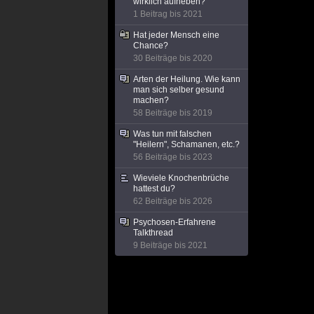
wirklich aufheben?
1 Beitrag bis 2021
Hat jeder Mensch eine
Chance?
30 Beiträge bis 2020
Arten der Heilung. Wie kann
man sich selber gesund
machen?
58 Beiträge bis 2019
Was tun mit falschen
"Heilern", Schamanen, etc.?
56 Beiträge bis 2023
Wieviele Knochenbrüche
hattest du?
62 Beiträge bis 2026
Psychosen-Erfahrene
Talkthread
9 Beiträge bis 2021