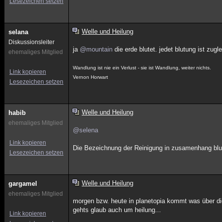
Lesezeichen setzen
Welle und Heilung
selana
Diskussionsleiter
ja
@mountain
die erde blutet. jedet blutung ist zugl
ehemaliges Mitglied
Wandlung ist nie ein Verlust - sie ist Wandlung, weiter nichts.
Link kopieren
Vernon Horwart
Lesezeichen setzen
Welle und Heilung
habib
ehemaliges Mitglied
@selena
Link kopieren
Die Bezeichnung der Reinigung in zusamenhang blute
Lesezeichen setzen
Welle und Heilung
gargamel
ehemaliges Mitglied
morgen bzw. heute in planetopia kommt was über die 
gehts glaub auch um heilung...
Link kopieren