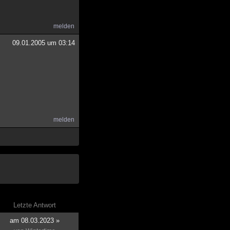
melden
09.01.2005 um 03:14
melden
Letzte Antwort
am 08.03.2023 »