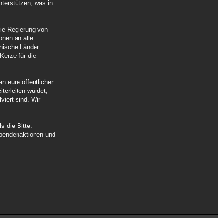
nterstützen, was in
die Regierung von
onen an alle
anische Länder
Kerze für die
an eure öffentlichen
iterleiten würdet,
lviert sind. Wir
s die Bitte:
 Spendenaktionen und