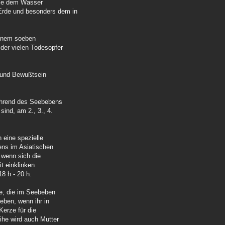
alle dem Wasser
rde und besonders dem in
einem soeben
der vielen Todesopfer
t und Bewußtsein
während des Seebebens
sind, am 2., 3., 4.
n eine spezielle
ens im Asiatischen
 wenn sich die
it einklinken
8 h - 20 h.
ie, die im Seebeben
ieben, wenn ihr in
Kerze für die
ihe wird auch Mutter