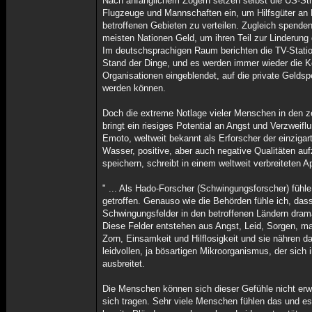
Nach anfänglichem Zögern setzen selbst die US-Stre
Flugzeuge und Mannschaften ein, um Hilfsgüter an 
betroffenen Gebieten zu verteilen. Zugleich spend
meisten Nationen Geld, um ihren Teil zur Linderung 
Im deutschsprachigen Raum berichten die TV-Statio
Stand der Dinge, und es werden immer wieder die K
Organisationen eingeblendet, auf die private Geld
werden können.
Doch die extreme Notlage vieler Menschen in den z
bringt ein riesiges Potential an Angst und Verzweifl
Emoto, weltweit bekannt als Erforscher der einzigar
Wasser, positive, aber auch negative Qualitäten a
speichern, schreibt in einem weltweit verbreiteten Ap
" ... Als Hado-Forscher (Schwingungsforscher) fühle 
getroffen. Genauso wie die Behörden fühle ich, dass
Schwingungsfelder in den betroffenen Ländern dram
Diese Felder entstehen aus Angst, Leid, Sorgen, m
Zorn, Einsamkeit und Hilflosigkeit und sie nähren d
leidvollen, ja bösartigen Mikroorganismus, der sich
ausbreitet.
Die Menschen können sich dieser Gefühle nicht erwe
sich tragen. Sehr viele Menschen fühlen das und es