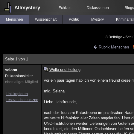
Allmystery
Echtzeit
Diskussionen
Blogs
Menschen
Wissenschaft
Politik
Mystery
Kriminalfäl
8 Beiträge
▪ Schl
Rubrik Menschen
Seite 1 von 1
Welle und Heilung
selana
Diskussionsleiter
vor ein paar tagen hab ich von einem freund diese m
ehemaliges Mitglied
mlg. Selana
Link kopieren
Lesezeichen setzen
Liebe Lichtfreunde,
nach der Tsunami-Katastrophe im pazifischen Raum 
weltweite Hilfsaktion aller Zeiten angelaufen. Über d
UNO-Institutionen werden Lieferungen von Gütern a
koordiniert, die den Millionen Obdachlosen helfen so