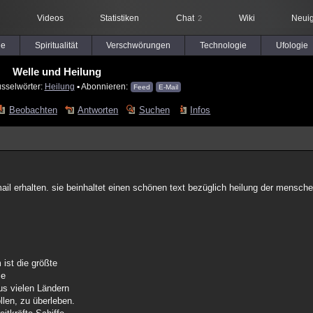
Videos
Statistiken
Chat
Wiki
Neuig
2
le
Spiritualität
Verschwörungen
Technologie
Ufologie
Welle und Heilung
üsselwörter:
Heilung
▪ Abonnieren:
Feed
E-Mail
Beobachten
Antworten
Suchen
Infos
ail erhalten. sie beinhaltet einen schönen text bezüglich heilung der menschen
ist die größte
ie
us vielen Ländern
llen, zu überleben.