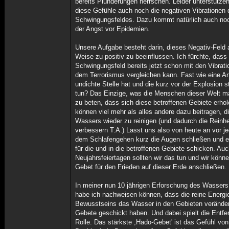
bereits Plünderungen herrschen. Leider unterstützen
diese Gefühle auch noch die negativen Vibrationen 
Schwingungsfeldes. Dazu kommt natürlich auch no
der Angst vor Epidemien.
Unsere Aufgabe besteht darin, dieses Negativ-Feld 
Weise zu positiv zu beeinflussen. Ich fürchte, das
Schwingungsfeld bereits jetzt schon mit den Vibrati
dem Terrorismus vergleichen kann. Fast wie eine Art
undichte Stelle hat und die kurz vor der Explosion 
tun? Das Einzige, was die Menschen dieser Welt ma
zu beten, dass sich diese betroffenen Gebiete erh
können viel mehr als alles andere dazu beitragen, 
Wassers wieder zu reinigen (und dadurch die Reinh
verbessern T.A.) Lasst uns also von heute an vor je
dem Schlafengehen kurz die Augen schließen und 
für die und in die betroffenen Gebiete schicken. Au
Neujahrsfeiertagen sollten wir das tun und wir könne
Gebet für den Frieden auf dieser Erde anschließen.
In meiner nun 10 jährigen Erforschung des Wassers 
habe ich nachweisen können, dass die reine Energ
Bewusstseins das Wasser in den Gebieten verändert
Gebete geschickt haben. Und dabei spielt die Entfe
Rolle. Das stärkste ,Hado-Gebet' ist das Gefühl vo