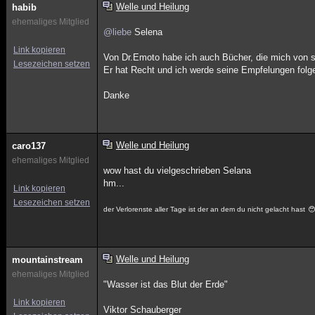
Welle und Heilung
habib
ehemaliges Mitglied
@liebe
Selena
Link kopieren
Von Dr.Emoto habe ich auch Bücher, die mich von se
Lesezeichen setzen
Er hat Recht und ich werde seine Empfelungen folg
Danke
Welle und Heilung
caro137
ehemaliges Mitglied
wow hast du vielgeschrieben Selana
hm...
Link kopieren
Lesezeichen setzen
der Verlorenste aller Tage ist der an dem du nicht gelacht hast
Welle und Heilung
mountainstream
ehemaliges Mitglied
"Wasser ist das Blut der Erde"
Link kopieren
Viktor Schauberger