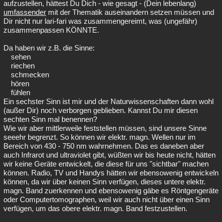
aufzustellen, hättest Du Dich - wie gesagt - (Dein lebenlang)
umfassender
mit der Thematik auseinandern setzen müssen und
Dir nicht nur lari-fari was zusammengereimt, was (ungefähr)
zusammenpassen KÖNNTE.
Da haben wir z.B. die Sinne:
sehen
riechen
schmecken
hören
fühlen
Ein sechster Sinn ist mir und der Naturwissenschaften dann wohl
(außer Dir) noch verborgen geblieben. Kannst Du mir diesen
sechten Sinn mal benennen?
Wie wir aber mittlerweile feststellen müssen, sind unsere Sinne
seeehr begrenzt. So können wir elektr. magn. Wellen nur im
Bereich von 430 - 750 nm wahrnehmen. Das es daneben aber
auch Infrarot und ultraviolet gibt, wüßten wir bis heute nicht, hätten
wir keine Geräte entwickelt, die diese für uns "sichtbar" machen
können. Radio, TV und Handys hätten wir ebensowenig entwickeln
können, da wir über keinen Sinn verfügen, dieses untere elektr.
magn. Band zuerkennen und ebensowenig gäbe es Röntgengeräte
oder Computertomographen, weil wir auch nicht über einen Sinn
verfügen, um das obere elektr. magn. Band festzustellen.