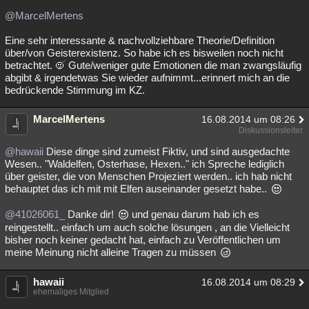
@MarcelMertens
Eine sehr interessante & nachvollziehbare Theorie/Definition
über/von Geisterexistenz. So habe ich es bisweilen noch nicht
betrachtet.
Gute/weniger gute Emotionen die man zwangsläufig
abgibt & irgendetwas Sie wieder aufnimmt...erinnert mich an die
bedrückende Stimmung im KZ.
MarcelMertens
16.08.2014 um 08:26
Diskussionsleiter
@hawaii
Diese dinge sind zumeist Fiktiv, und sind ausgedachte
Wesen.. "Waldelfen, Osterhase, Hexen.." ich Spreche lediglich
über geister, die von Menschen Projeziert werden.. ich hab nicht
behauptet das ich mit mit Elfen auseinander gesetzt habe..
@41026061_
Danke dir!
und genau darum hab ich es
reingestellt.. einfach um auch solche lösungen , an die Vielleicht
bisher noch keiner gedacht hat, einfach zu Veröffentlichen um
meine Meinung nicht alleine Tragen zu müssen
hawaii
16.08.2014 um 08:29
ehemaliges Mitglied