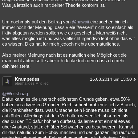
Was ja letztlich auch mit deiner Theorie konform ist.
Um nochmals auf den Beitrag von
@hawaii
einzugehen bin ich
immer noch der Meinung, dass viele "Wesen" nicht so einfach als
fiktiv abgetan werden sollten wie es geschieht. Man weiß nicht
was alles möglich ist und was vielleicht irgendwo lebt ohne das wir
es wissen. Dies hat für mich jedoch nichts übernatürliches.
Also meiner Meinung nach ist es natürlich eine Möglichkeit die
man nicht abtun sollte aber ich denke trotzdem dass da mehr
dahinter steht.
Krampedes
16.08.2014 um 13:50
ehemaliges Mitglied
@Wolfshaag
Dafür kann es die unterschiedlichsten Gründe geben, etwa 50%
haben aus diversen Gründen Rechtschreibprobleme, ich z.B auch,
die Krankheiten dazu was Ursache sein könnte muss ich nicht
aufzählen. Allerdings ist dein Verhalten wesentlich absurder, als
das du den TE dafür höhnen dürftest, da lerne erst einmal etwas
über Anstand, statt dich über Schwächen zu beschweren. Kannst
dir das natürlich zum Hobby machen und den ganzen Tag rauf und
runter im Internet nach Schwächen suchen, alle bekehren. Viel