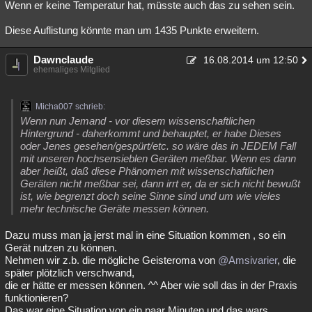
Wenn er keine Temperatur hat, müsste auch das zu sehen sein.
Diese Auflistung könnte man um 1435 Punkte erweitern.
Dawnclaude
16.08.2014 um 12:50
ehemaliges Mitglied
Micha007 schrieb:
Wenn nun Jemand - vor diesem wissenschaftlichen
Hintergrund - daherkommt und behauptet, er habe Dieses
oder Jenes gesehen/gespürt/etc. so wäre das in JEDEM Fall
mit unseren hochsensieblen Geräten meßbar. Wenn es dann
aber heißt, daß diese Phänomen mit wissenschaftlichen
Geräten nicht meßbar sei, dann irrt er, da er sich nicht bewußt
ist, wie begrenzt doch seine Sinne sind und um wie vieles
mehr technische Geräte messen können.
Dazu muss man ja jerst mal in eine Situation kommen , so ein
Gerät nutzen zu können.
Nehmen wir z.b. die mögliche Geisteroma von
@Amsivarier
, die
später plötzlich verschwand,
die er hätte er messen können. ^^ Aber wie soll das in der Praxis
funktionieren?
Das war eine Situation von ein paar Minuten und das wars.