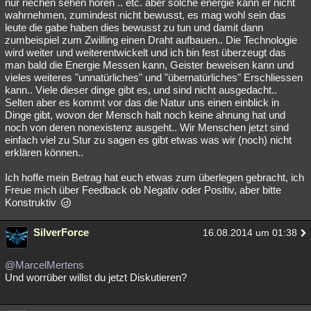
nur riechen sehen hören .. etc. aber solche energie kann er nicht
wahrnehmen, zumindest nicht bewusst, es mag wohl sein das
leute die gabe haben dies bewusst zu tun und damit dann
zumbeispiel zum Zwilling einen Draht aufbauen.. Die Technologie
wird weiter und weiterentwickelt und ich bin fest überzeugt das
man bald die Energie Messen kann, Geister beweisen kann und
vieles weiteres "unnatürliches" und "übernatürliches" Erschliessen
kann.. Viele dieser dinge gibt es, und sind nicht ausgedacht..
Selten aber es kommt vor das die Natur uns einen einblick in
Dinge gibt, wovon der Mensch halt noch keine ahnung hat und
noch von deren nonexistenz ausgeht.. Wir Menschen jetzt sind
einfach viel zu Stur zu sagen es gibt etwas was wir (noch) nicht
erklären können..
Ich hoffe mein Betrag hat euch etwas zum überlegen gebracht, ich
Freue mich über Feedback ob Negativ oder Positiv, aber bitte
Konstruktiv
SilverForce
16.08.2014 um 01:38
@MarcelMertens
Und worrüber willst du jetzt Diskutieren?