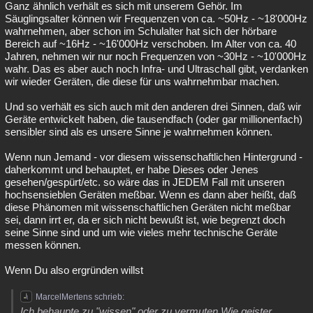
Ganz ähnlich verhält es sich mit unserem Gehör. Im
Säuglingsalter können wir Frequenzen von ca. ~50Hz - ~18'000Hz
wahrnehmen, aber schon im Schulalter hat sich der hörbare
Bereich auf ~16Hz - ~16'000Hz verschoben. Im Alter von ca. 40
Jahren, nehmen wir nur noch Frequenzen von ~30Hz - ~10'000Hz
wahr. Das es aber auch noch Infra- und Ultraschall gibt, verdanken
wir wieder Geräten, die diese für uns wahrnehmbar machen.
Und so verhält es sich auch mit den anderen drei Sinnen, daß wir
Geräte entwickelt haben, die tausendfach (oder gar millionenfach)
sensibler sind als es unsere Sinne je wahrnehmen können.
Wenn nun Jemand - vor diesem wissenschaftlichen Hintergrund -
daherkommt und behauptet, er habe Dieses oder Jenes
gesehen/gespürt/etc. so wäre das in JEDEM Fall mit unseren
hochsensieblen Geräten meßbar. Wenn es dann aber heißt, daß
diese Phänomen mit wissenschaftlichen Geräten nicht meßbar
sei, dann irrt er, da er sich nicht bewußt ist, wie begrenzt doch
seine Sinne sind und um wie vieles mehr technische Geräte
messen können.
Wenn Du also ergründen willst
MarcelMertens schrieb:
Ich behaupte zu "wissen" oder zu vermuten Wie geister