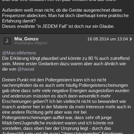
Außerdem weiß man nicht, ob die Geräte ausgerechnet diese
Frequenzen abdecken. Man hat doch überhaupt keine praktische
Erfahrung damit?
Dieses erwähnte "in JEDEM Fall" ist doch nur ein Glaube.
Mia_Gonzo
16.08.2014 um 13:04
ehemaliges Mitglied
@MarcelMertens
Die Erklärung klingt plausibel und könnte zu 80 % auch zutreffend
sein. Meine erster Gedanken dazu waren aber auch ähnlich wie
die von
@hawaii
Deinen Punkt mit den Poltergeistern kann ich so nicht
nachempfinden da es auch sehr häufig Poltergeisterscheinungen
gab ohne dass sehr viele negative Energien ausgestoßen wurden
und andersrum müssten es doch dann wesentlich mehr
Erscheinungen geben?! Ich bin vielleicht nicht so bewandert wie
manch anderer hier in der Materie da mein Interesse mehr auch in
eine andere Richtung geht aber was mir bei
Poltergeisterscheinungen auffiel war, dass sehr oft junge
Mädchen/Jugendliche involviert waren und ich könnte mir
vorstellen, dass eben hier der Ursprung liegt - durch das
Aufgewühlt sein und die quasi "überschäumenden" Emotionen.