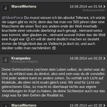
MarcelMertens
16.08.2014 um 01:54
Diskussionsleiter
@SilverForce
Du musst wissen ich bin absolut Tollerant, ich würde
nie sagen gibt es nicht, denn das hat man vor 500 jahren über eine
Maschiene die einen Text ans andere ende der Welt innerhalb
bruchteile einer sekunde überbringt auch gesagt.. niemand weiss
was kommt, aber glauben es.. niemand wusste früher das die Welt
eine Kugel war
ich will dir damit deutlich machen es besteht
immer die Möglichkeit das es Vielleicht ja doch ist, und auch
darüber sollte man nachdenken
Krampedes
16.08.2014 um 02:25
ehemaliges Mitglied
Deine Gehirnströme zeichnen dein Leben selbst, du siehst was du
bist, du erklärst was du denkst, also wird sein was du dir vorstellst.
Und jeder andere kann es anders sehen. So verhält sich Licht auf
Moleküle, die eben nicht exakt gleich sind. Wir sind für Licht ein
gebrochenes Glas, so macht es überhaupt nichts aus eigene
Vorstellungen im Kopf zu haben, da deine Sichtweise auch nur das
zeigt was für dein Gehirn die Realität ist.
MarcelMertens
16.08.2014 um 02:30