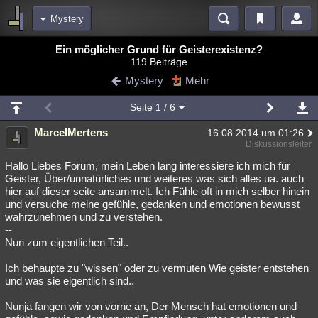
Mystery
Bereiche
Ein möglicher Grund für Geisterexistenz?
119 Beiträge
Echtzeit
Diskussionen
Blogs
Videos
Statistiken
Mystery
Mehr
Chat
Wiki
Neuigkeiten
Seite
1
/ 6
meine Rubriken
MarcelMertens
16.08.2014 um 01:26
Menschen
Wissenschaft
Politik
Mystery
Kriminalfälle
Diskussionsleiter
Spiritualität
Verschwörungen
Technologie
Ufologie
Hallo Liebes Forum, mein Leben lang interessiere ich mich für
Geister, Über/unnatürliches und weiteres was sich alles ua. auch
hier auf dieser seite ansammelt. Ich Fühle oft in mich selber hinein
Natur
Umfragen
Unterhaltung
und versuche meine gefühle, gedanken und emotionen bewusst
weitere Rubriken
wahrzunehmen und zu verstehen.
--
Philosophie
Träume
Orte
Esoterik
Literatur
Nun zum eigentlichen Teil..
Astronomie
Helpdesk
Gruppen
Gaming
Filme
Ich behaupte zu "wissen" oder zu vermuten Wie geister entstehen
und was sie eigentlich sind..
Musik
Clash
Verbesserungen
Allmystery
English
Nunja fangen wir von vorne an, Der Mensch hat emotionen und
Übersichten