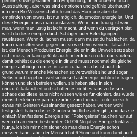
gefühle, sowie gedanken und Empfindung, unter anderem auch
Ausstrahlung.. aber was sind emotionen und gefühle überhaupt?
Besucht
Teilgenommen
Alle
Neue
Geschlossen
ich mein Bio-Wissenschaftlich sind das Hormone aber das
empfinden von etwas, ist nur möglich, da emotion energie ist. Und
Lesenswert
Schlüsselwörter
diese Energie muss man rauslassen, Wenn man traurig ist weint
man, wenn man lustig ist lacht macht, und wenn du verärgert bist
willst du diese energie durch Schlagen oder Beleidigungen
rauslassen. Wenn du lachen musst, dann musst du halt lachen, da
kann man selten was gegen tun, so wie beim weinen.. Tatsache
ist, der Mensch Prodzuiert Energie, die er in die Umwelt setzt(aber
nicht muss, er kann gefühle auch unterdrücken oder überspielen..
damit behälst du die energie in dir und musst nochmal die gleiche
energie aufbringen um es in zaun zu halten.. das ist auch der
grund warum manche Menschen so verzweifelt sind und sogar
Selbstmord begehen, weil sie diese Last/energie nichtmehr tragen
können und sich befreien wollen, sie haben alles in sich
reinzurückatapultiert und schaffen es nicht es raus zu lassen..
schade das diese leute nicht wissen wie es funktioniert, das würde
menschenleben ersparen..) zurück zum thema.. Leute, die sich
etwas mit Geistern Auseinander gesetzt haben, werden wohl
festgestellt haben das es 3 unterschiedliche arten gibt, und das sie
einfach Manifestierte Energie sind. "Poltergeister" tauchen nur auf
wenn du an einem bestimmten Ort Oft Negative Energie freilässt..
Nunja, ich bin mir nicht sicher ob man diese Energie schon
messen kann.. aber der Mensch hat 6 Sinne und kann damit auch