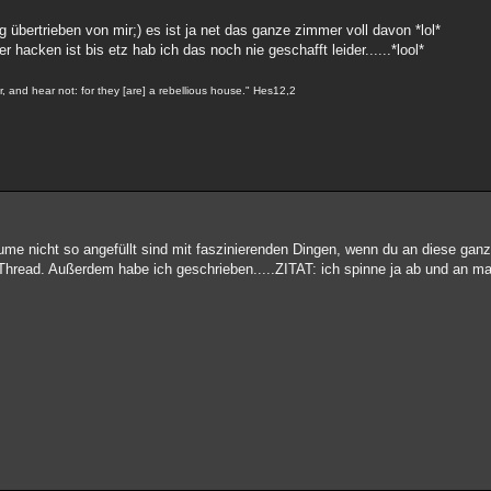
 übertrieben von mir;) es ist ja net das ganze zimmer voll davon *lol*
 hacken ist bis etz hab ich das noch nie geschafft leider......*lool*
r, and hear not: for they [are] a rebellious house." Hes12,2
räume nicht so angefüllt sind mit faszinierenden Dingen, wenn du an diese gan
hread. Außerdem habe ich geschrieben.....ZITAT: ich spinne ja ab und an mal