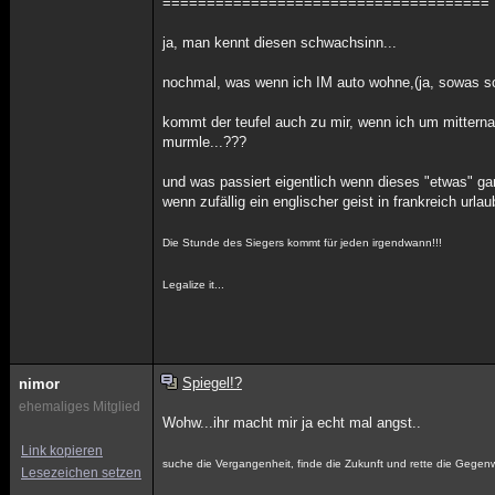
=====================================
ja, man kennt diesen schwachsinn...
nochmal, was wenn ich IM auto wohne,(ja, sowas so
kommt der teufel auch zu mir, wenn ich um mittern
murmle...???
und was passiert eigentlich wenn dieses "etwas" gar
wenn zufällig ein englischer geist in frankreich urla
Die Stunde des Siegers kommt für jeden irgendwann!!!
Legalize it...
Spiegel!?
nimor
ehemaliges Mitglied
Wohw...ihr macht mir ja echt mal angst..
Link kopieren
suche die Vergangenheit, finde die Zukunft und rette die Gegen
Lesezeichen setzen