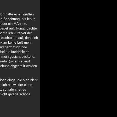
Ich hatte einen großen
te Beachtung, bis ich in
wieder ein MAnn zu
badet auf. Nunja, dachte
chte ich kurz vor der
 wachte ich auf, denn ich
ekam keine Luft mehr
 und ganz zugrunde
bei sie kreidebleich
n mein gesicht blickend,
zedur (wo ich zuerst
gebung abgestellt werden.
doch dinge, die sich nicht
 ich nie wieder einen
 schlafen, ist es
 nicht gerade schöne