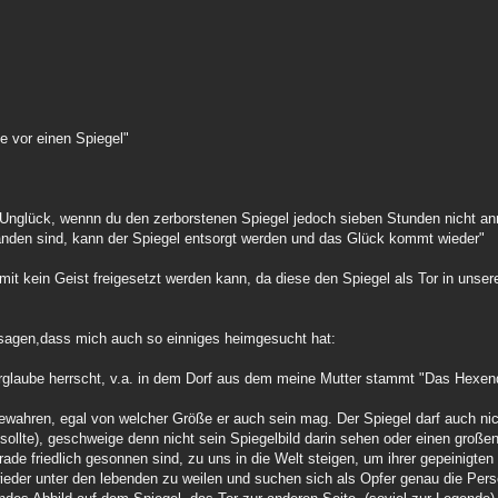
ze vor einen Spiegel"
 Unglück, wennn du den zerborstenen Spiegel jedoch sieben Stunden nicht anrü
anden sind, kann der Spiegel entsorgt werden und das Glück kommt wieder"
t kein Geist freigesetzt werden kann, da diese den Spiegel als Tor in unser
h sagen,dass mich auch so einniges heimgesucht hat:
glaube herrscht, v.a. in dem Dorf aus dem meine Mutter stammt "Das Hexend
ewahren, egal von welcher Größe er auch sein mag. Der Spiegel darf auch nich
 sollte), geschweige denn nicht sein Spiegelbild darin sehen oder einen große
rade friedlich gesonnen sind, zu uns in die Welt steigen, um ihrer gepeinigte
eder unter den lebenden zu weilen und suchen sich als Opfer genau die Perso