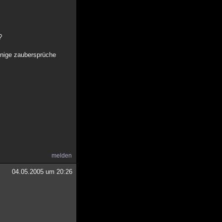
?
nnige zaubersprüche
melden
04.05.2005 um 20:26