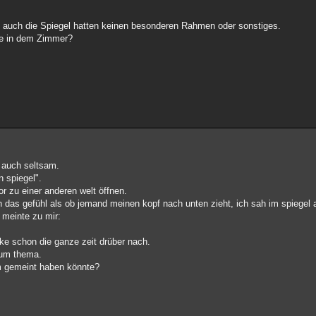
 auch die Spiegel hatten keinen besonderen Rahmen oder sonstiges.
lte in dem Zimmer?
r auch seltsam.
 spiegel".
or zu einer anderen welt öffnen.
ch das gefühl als ob jemand meinen kopf nach unten zieht, ich sah im spiegel
 meinte zu mir:
ke schon die ganze zeit drüber nach.
 zum thema.
um gemeint haben könnte?