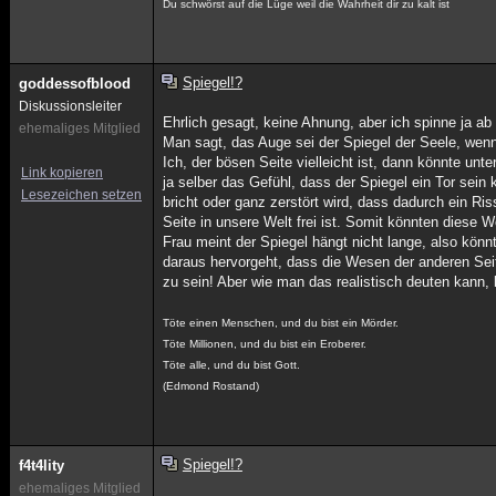
Du schwörst auf die Lüge weil die Wahrheit dir zu kalt ist
Spiegel!?
goddessofblood
Diskussionsleiter
Ehrlich gesagt, keine Ahnung, aber ich spinne ja a
ehemaliges Mitglied
Man sagt, das Auge sei der Spiegel der Seele, wenn 
Ich, der bösen Seite vielleicht ist, dann könnte u
Link kopieren
ja selber das Gefühl, dass der Spiegel ein Tor sei
Lesezeichen setzen
bricht oder ganz zerstört wird, dass dadurch ein Ris
Seite in unsere Welt frei ist. Somit könnten diese
Frau meint der Spiegel hängt nicht lange, also kön
daraus hervorgeht, dass die Wesen der anderen Sei
zu sein! Aber wie man das realistisch deuten kann, 
Töte einen Menschen, und du bist ein Mörder.
Töte Millionen, und du bist ein Eroberer.
Töte alle, und du bist Gott.
(Edmond Rostand)
Spiegel!?
f4t4lity
ehemaliges Mitglied