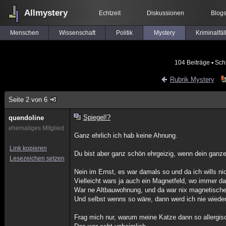
Allmystery
Echtzeit
Diskussionen
Blog
Menschen
Wissenschaft
Politik
Mystery
Kriminalfäl
104 Beiträge
▪ Sch
Rubrik Mystery
Seite 2 von 6
Spiegel!?
quendoline
ehemaliges Mitglied
Ganz ehrlich ich hab keine Ahnung.
Link kopieren
Du bist aber ganz schön ehrgeizig, wenn dein ganzes
Lesezeichen setzen
Nein im Ernst, es war damals so und da ich wills ni
Vielleicht wars ja auch ein Magnetfeld, wo immer 
War ne Altbauwohnung, und da war nix magnetisch
Und selbst wenns so wäre, dann werd ich nie wied
Frag mich nur, warum meine Katze dann so allergisc