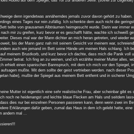
endes Abbild auf dem Spiegel, das Tor zur anderen Seite. (soviel zur Legende)
chweige denn irgendetwas annäherndes jemals zuvor davon gehört zu haben. 
rdings eines Tages nur rein zufällig. Ich schenkte dem auch nicht die gerings
 Bett teilte von grausamen Albträumen heimgesucht wurde. Darin war immer 
ach mir zu greifen, kurz bevor er es geschafft hätte, wachte ich schweiß ge
eiter. Dieses mal war der Mann dichter an mich heran getreten, und wieder wa
soweit, bis der Mann ganz nah mit seinem Gesicht vor meinem war, schreiend
sondern auch wie jemand im Bett seine Hände um meinen Hals schlang. Ich b
 auf meinem Brustkorb, und kurz bevor ich dachte, dass mich die Panik voll
 Zimmer betrat. Ich fing an zu weinen, und ich erzählte meiner Mutter alles, wo
Ich erhielt einen spanischen Bannspruch, mit dem ich mich vor den Spiegel, i
 aufsagen mußte. Mit dem sollte der geist vertrieben werden. nach dieser Pro
 getan habe), mußte der Spiegel aus meinem Bett entfernt und in sicherer Um
eine Mutter ist eigentlich eine sehr realistische Frau, aber scheinbar gibt es 
ach noch ne heidenangst und leichte blaue Flecken am Hals und seitdem lasse
 dass dies nur bei einzelnen Personen passieren kann, denn wenn zwei im Bett
ndere Erklärungen dafür geben, zumal das Haus in dem ich gelebt hatte, eine
n andern mal ...
sieren!!!