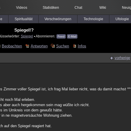
s
Videos
Statistiken
Chat
Wiki
Neuig
le
Spiritualität
Verschwörungen
Technologie
Ufologie
Spiegel!?
lüsselwörter:
Spiegel
▪ Abonnieren:
Feed
E-Mail
Beobachten
Antworten
Suchen
Infos
vorherige
 Zimmer voller Spiegel ist, ich frag Mal lieber nicht, was du damit machst ^^
cht noch Mal erleben.
das aber auch hergekommen sein mag wüßte ich nicht.
es im Umkreis von dem gewußt hätte.
er in ne magnetversäuchte Wohnung ziehen.
h auf den Spiegel reagiert hat.