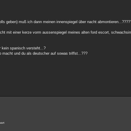
lls geben) muß ich dann meinen innenspiegel über nacht abmontieren...????
acht mit einer kerze vorm aussenspiegel meines alten ford escort, schwachsi
 kein spanisch versteht...?
ub macht und du als deutscher auf sowas triffst...???
wart