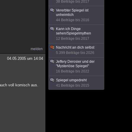
38 Beiträge bis 2017
Vererbter Spiegel ist
unheimlich
44 Beiträge bis 2016
Kann ich Dinge
sehen/Spiegelmythen
12 Beiträge bis 2017
Nachricht an dich selbst
melden
5.399 Beiträge bis 2026
04.05.2005 um 14:04
Jeffery Derosier und der
"Mysteriöse Spiegel"
16 Beiträge bis 2022
Spiegel umgedreht
 auch voll komisch aus.
41 Beiträge bis 2015