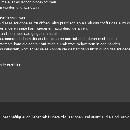
ge male ist es schon hingekommen.
gen worden und war dann
.
erschlossen war.
h dieses tor ohne es zu öffnen, also praktisch so als ob das tor für das auto 
 der anderen seite kam wieder ein auto durchgefahren.
zu öffnen aber das ging auch nicht.
puzenmantel durch dieses tor gelaufen und lief auch durch mich durch.
umdrehte kam die gestalt auf mich zu mit zwei schwertern in den händen.
en gelassen, komischerweise konnte die gestalt dann nicht durch das tor geh
ende erzählen.
. beschäftigt euch lieber mit frühere zivilisationen und atlantis. die sind wen