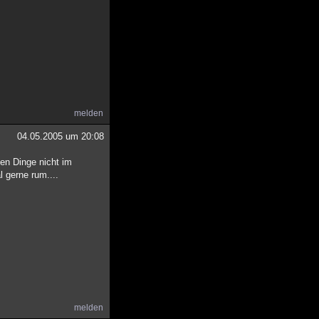
melden
04.05.2005 um 20:08
zen Dinge nicht im
 gerne rum....
melden