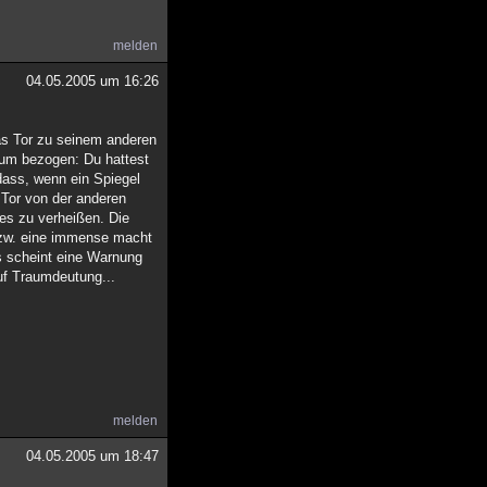
melden
04.05.2005 um 16:26
das Tor zu seinem anderen
raum bezogen: Du hattest
dass, wenn ein Spiegel
s Tor von der anderen
tes zu verheißen. Die
 bzw. eine immense macht
s scheint eine Warnung
auf Traumdeutung...
melden
04.05.2005 um 18:47