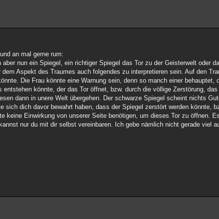
b und an mal gerne rum:
aber nun ein Spiegel, ein richtiger Spiegel das Tor zu der Geisterwelt oder 
nter dem Aspekt des Traumes auch folgendes zu interpretieren sein. Auf den T
n könnte. Die Frau könnte eine Warnung sein, denn so manch einer behauptet, 
s entstehen könnte, der das Tor öffnet, bzw. durch die völlige Zerstörung, da
 Wesen dann in unere Welt übergehen. Der schwarze Spiegel scheint nichts Gu
nte sich dich davor bewahrt haben, dass der Spiegel zerstört werden könnte,
te keine Einwirkung von unserer Seite benötigen, um dieses Tor zu öffnen. E
kannst nur du mit dir selbst vereinbaren. Ich gebe nämlich nicht gerade viel 