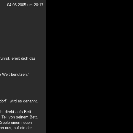
04.05.2005 um 20:17
hrst, ereilt dich das
e Welt benutzen."
orf", wird es genannt.
t direkt aufs Bett
n Teil von seinem Bett.
n Seele einen neuen
n aus, auf die der