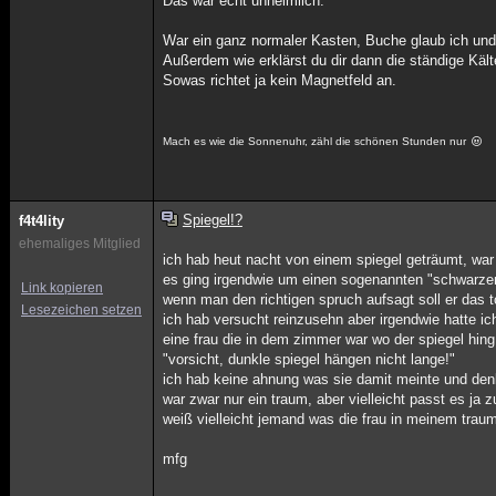
Das war echt unheimlich.
War ein ganz normaler Kasten, Buche glaub ich und
Außerdem wie erklärst du dir dann die ständige Kä
Sowas richtet ja kein Magnetfeld an.
Mach es wie die Sonnenuhr, zähl die schönen Stunden nur
Spiegel!?
f4t4lity
ehemaliges Mitglied
ich hab heut nacht von einem spiegel geträumt, wa
es ging irgendwie um einen sogenannten "schwarzen
Link kopieren
wenn man den richtigen spruch aufsagt soll er das t
Lesezeichen setzen
ich hab versucht reinzusehn aber irgendwie hatte i
eine frau die in dem zimmer war wo der spiegel hing
"vorsicht, dunkle spiegel hängen nicht lange!"
ich hab keine ahnung was sie damit meinte und den
war zwar nur ein traum, aber vielleicht passt es ja
weiß vielleicht jemand was die frau in meinem tra
mfg