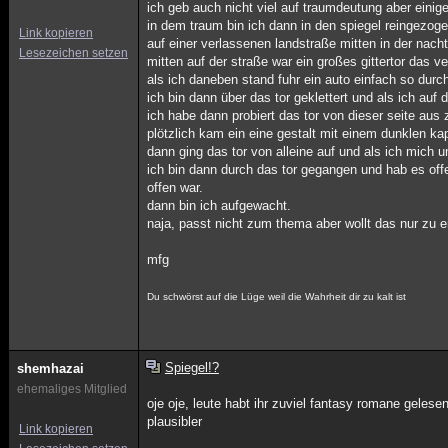
ich geb auch nicht viel auf traumdeutung aber eini
in dem traum bin ich dann in den spiegel reingezo
Link kopieren
auf einer verlassenen landstraße mitten in der nacht
Lesezeichen setzen
mitten auf der straße war ein großes gittertor das v
als ich daneben stand fuhr ein auto einfach so durc
ich bin dann über das tor geklettert und als ich auf
ich habe dann probiert das tor von dieser seite aus 
plötzlich kam ein eine gestalt mit einem dunklen ka
dann ging das tor von alleine auf und als ich mich 
ich bin dann durch das tor gegangen und hab es off
offen war.
dann bin ich aufgewacht.
naja, passt nicht zum thema aber wollt das nur zu 
mfg
Du schwörst auf die Lüge weil die Wahrheit dir zu kalt ist
Spiegel!?
shemhazai
ehemaliges Mitglied
oje oje, leute habt ihr zuviel fantasy romane gelesen
plausibler
Link kopieren