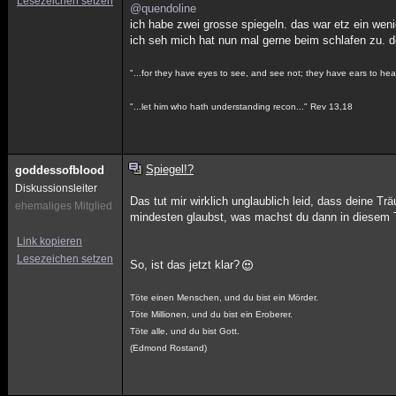
Lesezeichen setzen
@quendoline
ich habe zwei grosse spiegeln. das war etz ein wenig
ich seh mich hat nun mal gerne beim schlafen zu. der
"...for they have eyes to see, and see not; they have ears to hea
"...let him who hath understanding recon..." Rev 13,18
Spiegel!?
goddessofblood
Diskussionsleiter
Das tut mir wirklich unglaublich leid, dass deine T
ehemaliges Mitglied
mindesten glaubst, was machst du dann in diesem T
Link kopieren
Lesezeichen setzen
So, ist das jetzt klar?
Töte einen Menschen, und du bist ein Mörder.
Töte Millionen, und du bist ein Eroberer.
Töte alle, und du bist Gott.
(Edmond Rostand)