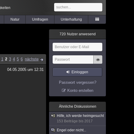
keiten
Natur
Umfragen
Unterhaltung
7
2
0
Nutzer anwesend
1
2
3
4
5
6
nächste
04.05.2005 um 12:31
Einloggen
Passwort vergessen?
Konto erstellen
Ähnliche Diskussionen
Hilfe, ich werde heimgesucht
153 Beiträge bis 2017
Engel oder nicht...