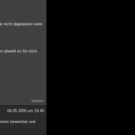
gar nicht dagewesen wäre.
en obwohl es für mich
melden
04.05.2005 um 19:40
igstens beweisbar und