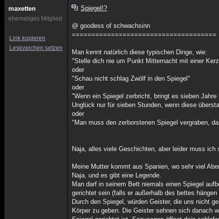
Spiegel!?
maxetten
ehemaliges Mitglied
@ goodess of schwachsinn
=====================================
Link kopieren
Lesezeichen setzen
Man kennt natürlich diese typischen Dinge, wie:
"Stelle dich nie um Punkt Mitternacht mit einer Ker
oder
"Schau nicht schlag Zwölf in den Spiegel"
oder
"Wenn ein Spiegel zerbricht, bringt es sieben Jahre
Unglück nur für sieben Stunden, wenn diese überst
oder
"Man muss den zerborstenen Spiegel vergraben, dami
Naja, alles viele Geschichten, aber leider muss ic
Meine Mutter kommt aus Spanien, wo sehr viel Aber
Naja, und es gibt eine Legende.
Man darf in seinem Bett niemals einen Spiegel aufb
gerichtet sein (falls er außerhalb des bettes hängen
Durch den Spiegel, würden Geister, die uns nicht ge
Körper zu geben. Die Geister sehnen sich danach wi