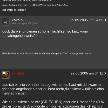
Sperrwunder und Super-Power-Spam-Adept
Besucht
Teilgenommen
Alle
Neue
Geschlossen
Immer lustig,immer froh........Onkel Weisi aus dem Allmy-Zoo
Moderator der Herzen
Lesenswert
Schlüsselwörter
kokain
29.05.2005 um 04:05
ehemaliges Mitglied
loool, danke für diesen schönen lachflash so kurz vorm
schlafengehen weisi^^
~Die Realität ist eine Illusion, die durch den Mangel an THC hervorgerufen wird~
elgreco
29.05.2005 um 04:11
also ich bin nie vom thema abgewichen.du hast mit den warmen
griechen angefangen.aber du hast recht,du solltest wirklich nichts
mehr schreiben.
Wie es aussieht sind wir (GRIECHEN) aber die Urheber für 40 %
deiner Sprache. Also würde ich vorher aufpassen das ich nicht in