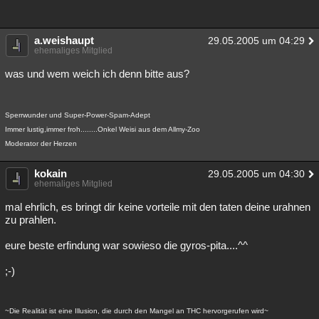
a.weishaupt
29.05.2005 um 04:29
ehemaliges Mitglied
was und wem weich ich denn bitte aus?
Sperrwunder und Super-Power-Spam-Adept
Immer lustig,immer froh........Onkel Weisi aus dem Allmy-Zoo
Moderator der Herzen
kokain
29.05.2005 um 04:30
ehemaliges Mitglied
mal ehrlich, es bringt dir keine vorteile mit den taten deine urahnen
zu prahlen.
eure beste erfindung war sowieso die gyros-pita....^^
;-)
~Die Realität ist eine Illusion, die durch den Mangel an THC hervorgerufen wird~