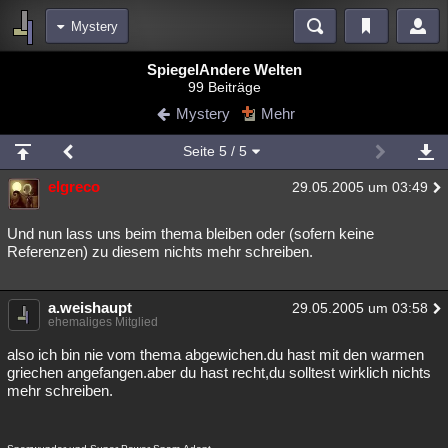
Mystery
Bereiche
SpiegelAndere Welten
99 Beiträge
Echtzeit
Diskussionen
Blogs
Videos
Statistiken
Mystery
Mehr
Chat
Wiki
Neuigkeiten
Seite
5
/ 5
meine Rubriken
elgreco
29.05.2005 um 03:49
Menschen
Wissenschaft
Politik
Mystery
Kriminalfälle
Spiritualität
Verschwörungen
Technologie
Ufologie
Und nun lass uns beim thema bleiben oder (sofern keine
Referenzen) zu diesem nichts mehr schreiben.
Natur
Umfragen
Unterhaltung
weitere Rubriken
a.weishaupt
29.05.2005 um 03:58
ehemaliges Mitglied
Philosophie
Träume
Orte
Esoterik
Literatur
also ich bin nie vom thema abgewichen.du hast mit den warmen
Astronomie
Helpdesk
Gruppen
Gaming
Filme
griechen angefangen.aber du hast recht,du solltest wirklich nichts
mehr schreiben.
Musik
Clash
Verbesserungen
Allmystery
English
Übersichten