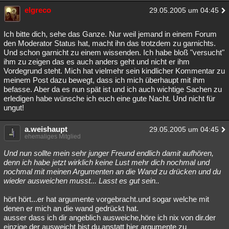
elgreco
29.05.2005 um 04:45
Ich bitte dich, sehe das Ganze. Nur weil jemand in einem Forum
den Moderator Status hat, macht ihn das trotzdem zu garnichts.
Und schon garnicht zu einem wissenden. Ich habe bloß "versucht"
ihm zu zeigen das es auch anders geht und nicht er ihm
Vordegrund steht. Mich hat vielmehr sein kindlicher Kommentar zu
meinem Post dazu bewegt, dass ich mich überhaupt mit ihm
befasse. Aber da es nun spät ist und ich auch wichtige Sachen zu
erledigen habe wünsche ich euch eine gute Nacht. Und nicht für
ungut!
a.weishaupt
29.05.2005 um 04:45
ehemaliges Mitglied
Und nun sollte mein sehr junger Freund endlich damit aufhören,
denn ich habe jetzt wirklich keine Lust mehr dich nochmal und
nochmal mit meinen Argumenten an die Wand zu drücken und du
wieder ausweichen musst... Lasst es gut sein..
hört hört...er hat argumente vorgebracht.und sogar welche mit
denen er mich an die wand gedrückt hat.
ausser dass ich dir angeblich ausweiche,höre ich nix von dir.der
einzige der ausweicht bist du.anstatt hier argumente zu