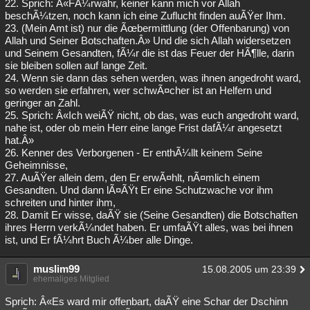
22. Sprich: Â«FÃ¼rwahr, keiner kann mich vor Allah
beschÃ¼tzen, noch kann ich eine Zuflucht finden auÃŸer Ihm.
23. (Mein Amt ist) nur die Ãœbermittlung (der Offenbarung) von
Allah und Seiner Botschaften.Â» Und die sich Allah widersetzen
und Seinem Gesandten, fÃ¼r die ist das Feuer der HÃ¶lle, darin
sie bleiben sollen auf lange Zeit.
24. Wenn sie dann das sehen werden, was ihnen angedroht ward,
so werden sie erfahren, wer schwÃ¤cher ist an Helfern und
geringer an Zahl.
25. Sprich: Â«Ich weiÃŸ nicht, ob das, was euch angedroht ward,
nahe ist, oder ob mein Herr eine lange Frist dafÃ¼r angesetzt
hat.Â»
26. Kenner des Verborgenen - Er enthÃ¼llt keinem Seine
Geheimnisse,
27. AuÃŸer allein dem, den Er erwÃ¤hlt, nÃ¤mlich einem
Gesandten. Und dann lÃ¤ÃŸt Er eine Schutzwache vor ihm
schreiten und hinter ihm,
28. Damit Er wisse, daÃŸ sie (Seine Gesandten) die Botschaften
ihres Herrn verkÃ¼ndet haben. Er umfaÃŸt alles, was bei ihnen
ist, und Er fÃ¼hrt Buch Ã¼ber alle Dinge.
muslim99
15.08.2005 um 23:39
ehemaliges Mitglied
Sprich: Â«Es ward mir offenbart, daÃŸ eine Schar der Dschinn