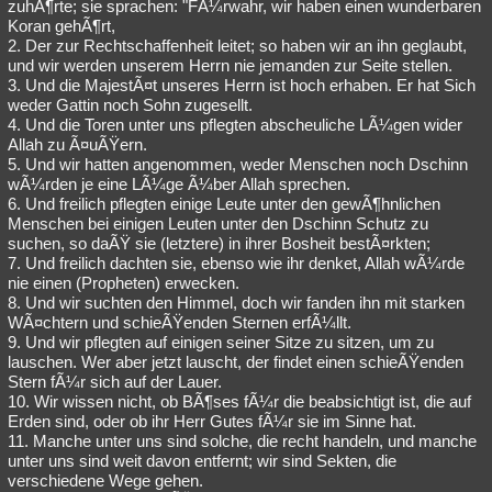
zuhÃ¶rte; sie sprachen: "FÃ¼rwahr, wir haben einen wunderbaren
Koran gehÃ¶rt,
2. Der zur Rechtschaffenheit leitet; so haben wir an ihn geglaubt,
und wir werden unserem Herrn nie jemanden zur Seite stellen.
3. Und die MajestÃ¤t unseres Herrn ist hoch erhaben. Er hat Sich
weder Gattin noch Sohn zugesellt.
4. Und die Toren unter uns pflegten abscheuliche LÃ¼gen wider
Allah zu Ã¤uÃŸern.
5. Und wir hatten angenommen, weder Menschen noch Dschinn
wÃ¼rden je eine LÃ¼ge Ã¼ber Allah sprechen.
6. Und freilich pflegten einige Leute unter den gewÃ¶hnlichen
Menschen bei einigen Leuten unter den Dschinn Schutz zu
suchen, so daÃŸ sie (letztere) in ihrer Bosheit bestÃ¤rkten;
7. Und freilich dachten sie, ebenso wie ihr denket, Allah wÃ¼rde
nie einen (Propheten) erwecken.
8. Und wir suchten den Himmel, doch wir fanden ihn mit starken
WÃ¤chtern und schieÃŸenden Sternen erfÃ¼llt.
9. Und wir pflegten auf einigen seiner Sitze zu sitzen, um zu
lauschen. Wer aber jetzt lauscht, der findet einen schieÃŸenden
Stern fÃ¼r sich auf der Lauer.
10. Wir wissen nicht, ob BÃ¶ses fÃ¼r die beabsichtigt ist, die auf
Erden sind, oder ob ihr Herr Gutes fÃ¼r sie im Sinne hat.
11. Manche unter uns sind solche, die recht handeln, und manche
unter uns sind weit davon entfernt; wir sind Sekten, die
verschiedene Wege gehen.