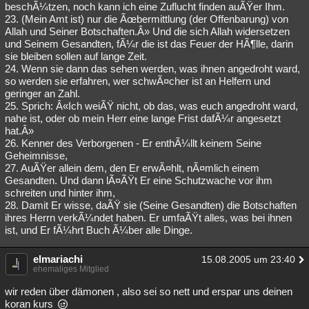
beschÃ¼tzen, noch kann ich eine Zuflucht finden auÃŸer Ihm.
23. (Mein Amt ist) nur die Ãœbermittlung (der Offenbarung) von
Allah und Seiner Botschaften.Â» Und die sich Allah widersetzen
und Seinem Gesandten, fÃ¼r die ist das Feuer der HÃ¶lle, darin
sie bleiben sollen auf lange Zeit.
24. Wenn sie dann das sehen werden, was ihnen angedroht ward,
so werden sie erfahren, wer schwÃ¤cher ist an Helfern und
geringer an Zahl.
25. Sprich: Â«Ich weiÃŸ nicht, ob das, was euch angedroht ward,
nahe ist, oder ob mein Herr eine lange Frist dafÃ¼r angesetzt
hat.Â»
26. Kenner des Verborgenen - Er enthÃ¼llt keinem Seine
Geheimnisse,
27. AuÃŸer allein dem, den Er erwÃ¤hlt, nÃ¤mlich einem
Gesandten. Und dann lÃ¤ÃŸt Er eine Schutzwache vor ihm
schreiten und hinter ihm,
28. Damit Er wisse, daÃŸ sie (Seine Gesandten) die Botschaften
ihres Herrn verkÃ¼ndet haben. Er umfaÃŸt alles, was bei ihnen
ist, und Er fÃ¼hrt Buch Ã¼ber alle Dinge.
elmariachi
15.08.2005 um 23:40
ehemaliges Mitglied
wir reden über dämonen , also sei so nett und erspar uns deinen
koran kurs