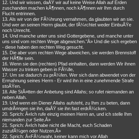
12. Und wir wissen, daÃŸ wir auf keine Weise Allah auf Erden
zuschanden machen kÃ¶nnen, noch kÃ¶nnen wir Ihm durch
Flucht entrinnen.
13. Als wir von der FÃ¼hrung vernahmen, da glaubten wir an sie.
Und wer an seinen Herrn glaubt, der fÃ¼rchtet weder EinbuÃŸe
noch Unrecht.
14. Und manche unter uns sind Gottergebene, und manche unter
uns sind vom rechten Wege abgewichen."Â» Und die sich ergeben
- diese haben den rechten Weg gesucht.
15. Die aber vom rechten Wege abweichen, sie werden Brennstoff
der HÃ¶lle sein.
16. Wenn sie den (rechten) Pfad einhalten, dann werden Wir ihnen
Wasser zu trinken geben in FÃ¼lle,
17. Um sie dadurch zu prÃ¼fen. Wer sich dann abwendet von der
Ermahnung seines Herrn - Er wird ihn in eine zunehmende Strafe
stoÃŸen.
18. Alle StÃ¤tten der Anbetung sind Allahs; so rufet niemanden an
neben Allah.
19. Und wenn ein Diener Allahs aufsteht, zu Ihm zu beten, dann
umdrÃ¤ngen sie ihn, daÃŸ sie ihn fast erdrÃ¼cken.
20. Sprich: Â«Ich rufe einzig meinen Herrn an, und ich stelle Ihm
niemanden zur Seite.Â»
21. Sprich: Â«Ich habe nicht die Macht, euch Schaden
zuzufÃ¼gen oder Nutzen.Â»
22. Sprich: Â«FÃ¼rwahr, keiner kann mich vor Allah