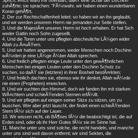
Sprich: Â«Es ward mir offenbart, daÃŸ eine Schar der Dschinn
zuhÃ¶rte; sie sprachen: "FÃ¼rwahr, wir haben einen wunderbaren
Besucht
Teilgenommen
Alle
Neue
Geschlossen
Koran gehÃ¶rt,
2. Der zur Rechtschaffenheit leitet; so haben wir an ihn geglaubt,
Lesenswert
Schlüsselwörter
und wir werden unserem Herrn nie jemanden zur Seite stellen.
3. Und die MajestÃ¤t unseres Herrn ist hoch erhaben. Er hat Sich
weder Gattin noch Sohn zugesellt.
4. Und die Toren unter uns pflegten abscheuliche LÃ¼gen wider
Allah zu Ã¤uÃŸern.
5. Und wir hatten angenommen, weder Menschen noch Dschinn
wÃ¼rden je eine LÃ¼ge Ã¼ber Allah sprechen.
6. Und freilich pflegten einige Leute unter den gewÃ¶hnlichen
Menschen bei einigen Leuten unter den Dschinn Schutz zu
suchen, so daÃŸ sie (letztere) in ihrer Bosheit bestÃ¤rkten;
7. Und freilich dachten sie, ebenso wie ihr denket, Allah wÃ¼rde
nie einen (Propheten) erwecken.
8. Und wir suchten den Himmel, doch wir fanden ihn mit starken
WÃ¤chtern und schieÃŸenden Sternen erfÃ¼llt.
9. Und wir pflegten auf einigen seiner Sitze zu sitzen, um zu
lauschen. Wer aber jetzt lauscht, der findet einen schieÃŸenden
Stern fÃ¼r sich auf der Lauer.
10. Wir wissen nicht, ob BÃ¶ses fÃ¼r die beabsichtigt ist, die auf
Erden sind, oder ob ihr Herr Gutes fÃ¼r sie im Sinne hat.
11. Manche unter uns sind solche, die recht handeln, und manche
unter uns sind weit davon entfernt; wir sind Sekten, die