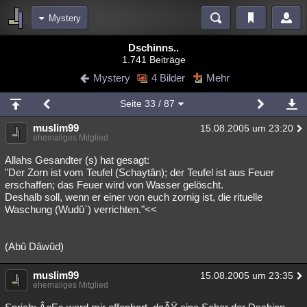
Mystery
Bereiche
Dschinns..
1.741 Beiträge
Echtzeit
Diskussionen
Blogs
Videos
Statistiken
Mystery
4 Bilder
Mehr
Chat
Wiki
Neuigkeiten
2
Seite
33
/ 87
meine Rubriken
muslim99
15.08.2005 um 23:20
Menschen
Wissenschaft
Politik
Mystery
Kriminalfälle
ehemaliges Mitglied
Spiritualität
Verschwörungen
Technologie
Ufologie
Allahs Gesandter (s) hat gesagt:
"Der Zorn ist vom Teufel (Schaytân); der Teufel ist aus Feuer
erschaffen; das Feuer wird von Wasser gelöscht.
Natur
Umfragen
Unterhaltung
Deshalb soll, wenn er einer von euch zornig ist, die rituelle
weitere Rubriken
Waschung (Wudû`) verrichten."<<
Philosophie
Träume
Orte
Esoterik
Literatur
(Abû Dâwûd)
Astronomie
Helpdesk
Gruppen
Gaming
Filme
muslim99
15.08.2005 um 23:35
Musik
Clash
Verbesserungen
Allmystery
English
ehemaliges Mitglied
Übersichten