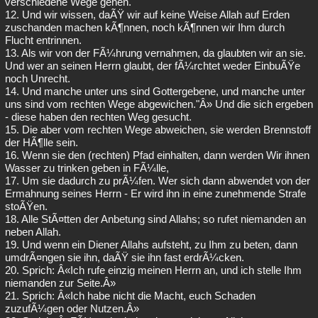
verschiedene Wege gehen.
12. Und wir wissen, daÃŸ wir auf keine Weise Allah auf Erden
zuschanden machen kÃ¶nnen, noch kÃ¶nnen wir Ihm durch
Flucht entrinnen.
13. Als wir von der FÃ¼hrung vernahmen, da glaubten wir an sie.
Und wer an seinen Herrn glaubt, der fÃ¼rchtet weder EinbuÃŸe
noch Unrecht.
14. Und manche unter uns sind Gottergebene, und manche unter
uns sind vom rechten Wege abgewichen."Â» Und die sich ergeben
- diese haben den rechten Weg gesucht.
15. Die aber vom rechten Wege abweichen, sie werden Brennstoff
der HÃ¶lle sein.
16. Wenn sie den (rechten) Pfad einhalten, dann werden Wir ihnen
Wasser zu trinken geben in FÃ¼lle,
17. Um sie dadurch zu prÃ¼fen. Wer sich dann abwendet von der
Ermahnung seines Herrn - Er wird ihn in eine zunehmende Strafe
stoÃŸen.
18. Alle StÃ¤tten der Anbetung sind Allahs; so rufet niemanden an
neben Allah.
19. Und wenn ein Diener Allahs aufsteht, zu Ihm zu beten, dann
umdrÃ¤ngen sie ihn, daÃŸ sie ihn fast erdrÃ¼cken.
20. Sprich: Â«Ich rufe einzig meinen Herrn an, und ich stelle Ihm
niemanden zur Seite.Â»
21. Sprich: Â«Ich habe nicht die Macht, euch Schaden
zuzufÃ¼gen oder Nutzen.Â»